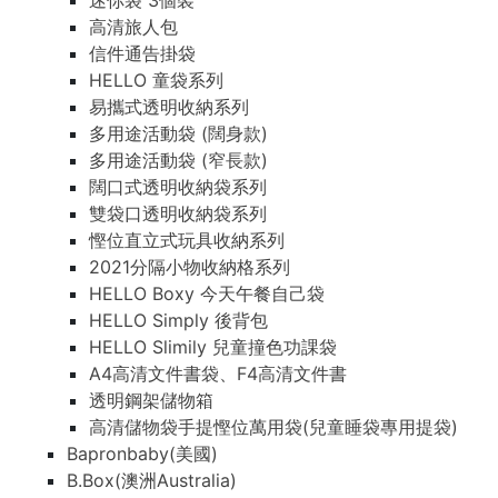
迷你袋 3個裝
高清旅人包
信件通告掛袋
HELLO 童袋系列
易攜式透明收納系列
多用途活動袋 (闊身款)
多用途活動袋 (窄長款)
闊口式透明收納袋系列
雙袋口透明收納袋系列
慳位直立式玩具收納系列
2021分隔小物收納格系列
HELLO Boxy 今天午餐自己袋
HELLO Simply 後背包
HELLO Slimily 兒童撞色功課袋
A4高清文件書袋、F4高清文件書
透明鋼架儲物箱
高清儲物袋手提慳位萬用袋(兒童睡袋專用提袋)
Bapronbaby(美國)
B.Box(澳洲Australia)