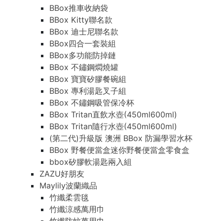
BBox推車收納袋
BBox Kitty聯名款
BBox 迪士尼聯名款
BBox四合一套裝組
BBox多功能防掉鏈
BBox 不鏽鋼燜燒罐
BBox 寶寶矽膠餐碗組
BBox 專利湯匙叉子組
BBox 不鏽鋼吸管保冷杯
BBox Tritan直飲水壺(450ml600ml)
BBox Tritan隨行水壺(450ml600ml)
(第二代)升級版 澳洲 BBox 防漏學習水杯
BBox 野餐便當盒迷你野餐便當盒零食盒
bbox矽膠軟湯匙兩入組
ZAZU好朋友
Maylily波蘭織品
竹纖柔雲毯
竹纖涼感萬用巾