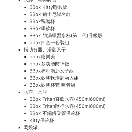
水杯、替換吸管
BBox Kitty聯名款
BBox 迪士尼聯名款
BBox鴨嘴杯
BBox學飲杯
BBox 防漏學習水杯(第二代)升級版
bbox四合一套裝組
輔助食器、湯匙叉子
bbox咬樂美
bbox多功能防掉鏈
BBox專利湯匙叉子組
BBox矽膠軟湯匙兩入組
BBox矽膠杯套 吸管組
水壺、水瓶
BBox Tritan直飲水壺(450ml600ml)
BBox Tritan隨行水壺(450ml600ml)
BBox 不鏽鋼吸管保冷杯
Kitty保冷杯
悶燒罐