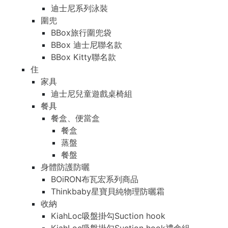
迪士尼系列泳裝
圍兜
BBox旅行圍兜袋
BBox 迪士尼聯名款
BBox Kitty聯名款
住
家具
迪士尼兒童遊戲桌椅組
餐具
餐盒、便當盒
餐盒
蒸盤
餐盤
身體防護防曬
BOiRON布瓦宏系列商品
Thinkbaby星寶貝純物理防曬霜
收納
KiahLoc吸盤掛勾Suction hook