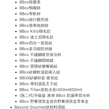
BBox咬樂美
BBox鴨嘴杯
BBox學飲杯
BBox旅行圍兜袋
BBox推車收納袋
BBox Kitty聯名款
BBox 迪士尼聯名款
BBox四合一套裝組
BBox多功能防掉鏈
BBox 不鏽鋼吸管保冷杯
BBox 不鏽鋼燜燒罐
BBox 寶寶矽膠餐碗組
BBox矽膠軟湯匙兩入組
BBOX矽膠杯套 吸管組
BBox 專利湯匙叉子組
BBox Tritan直飲水壺(450ml600ml)
(第二代)升級版 澳洲 BBox 防漏學習水杯
BBox 野餐便當盒迷你野餐便當盒零食盒
Beyond Gourmet烘焙料理紙