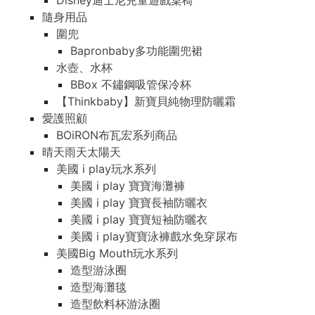
Disney迪士尼兒童遊戲桌椅
隨身用品
圍兜
Bapronbaby多功能圍兜裙
水壺、水杯
BBox 不鏽鋼吸管保冷杯
【Thinkbaby】新寶貝純物理防曬霜
愛護照顧
BOiRON布瓦宏系列商品
晴天雨天太陽天
美國 i play玩水系列
美國 i play 寶寶海灘褲
美國 i play 寶寶長袖防曬衣
美國 i play 寶寶短袖防曬衣
美國 i play寶寶泳褲戲水免穿尿布
美國Big Mouth玩水系列
造型游泳圈
造型海灘毯
造型飲料杯游泳圈