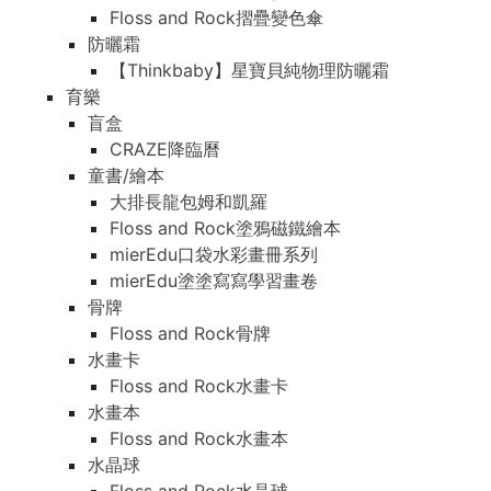
Floss and Rock摺疊變色傘
防曬霜
【Thinkbaby】星寶貝純物理防曬霜
育樂
盲盒
CRAZE降臨曆
童書/繪本
大排長龍包姆和凱羅
Floss and Rock塗鴉磁鐵繪本
mierEdu口袋水彩畫冊系列
mierEdu塗塗寫寫學習畫卷
骨牌
Floss and Rock骨牌
水畫卡
Floss and Rock水畫卡
水畫本
Floss and Rock水畫本
水晶球