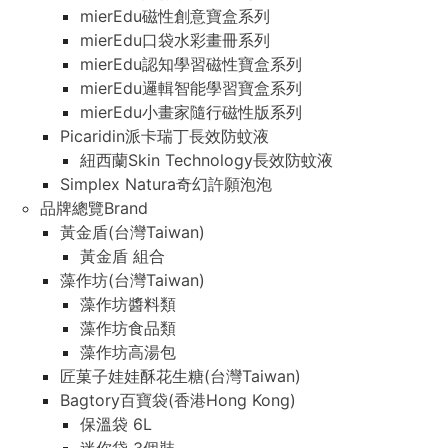
mierEdu磁性創意寶盒系列
mierEdu口袋水彩畫冊系列
mierEdu認知學習磁性寶盒系列
mierEdu邏輯智能學習寶盒系列
mierEdu小畫家隨行磁性版系列
Picaridin派卡瑞丁長效防蚊液
紐西蘭Skin Technology長效防蚊液
Simplex Natura奇幻許願泡泡
品牌總覽Brand
黃金盾(台灣Taiwan)
黃金盾 組合
藻作坊(台灣Taiwan)
藻作坊醬料類
藻作坊食品類
藻作坊高湯包
匠菓子娃娃酥花生糖(台灣Taiwan)
Bagtory百寶袋(香港Hong Kong)
保溫袋 6L