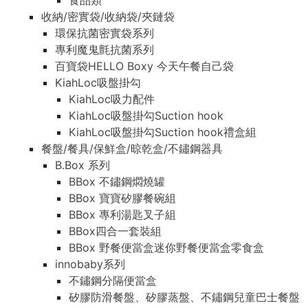
食品類
收納/密實袋/收納袋/夾鏈袋
環保抗菌密實袋系列
專利魔鬼氈抗菌系列
百寶袋HELLO Boxy 今天午餐自己袋
KiahLoc吸盤掛勾
KiahLoc吸力配件
KiahLoc吸盤掛勾Suction hook
KiahLoc吸盤掛勾Suction hook禮盒組
餐盤/餐具/保鮮盒/晾乾盒/不鏽鋼器具
B.Box 系列
BBox 不鏽鋼燜燒罐
BBox 寶寶矽膠餐碗組
BBox 專利湯匙叉子組
BBox四合一套裝組
BBox 野餐便當盒迷你野餐便當盒零食盒
innobaby系列
不鏽鋼分隔便當盒
矽膠防滑餐盤、矽膠蒸盤、不鏽鋼兒童巴士餐盤