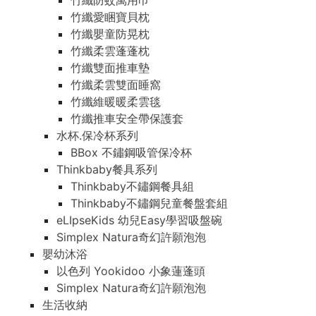
竹纖防蚊萬用巾
竹纖愛睏寶貝枕
竹纖嬰童防晃枕
竹纖柔雲蓬蓬枕
竹纖雙面推車墊
竹纖柔雲雙面睡窩
竹纖維暖暖柔雲毯
竹纖推車安全帶保護套
水杯.保冷杯系列
BBox 不鏽鋼吸管保冷杯
Thinkbaby餐具系列
Thinkbaby不鏽鋼餐具組
Thinkbaby不鏽鋼兒童餐盤套組
eLIpseKids 幼兒Easy學習吸盤碗
Simplex Natura奇幻許願泡泡
嬰幼沐浴
以色列 Yookidoo 小象蓮蓬頭
Simplex Natura奇幻許願泡泡
生活收納