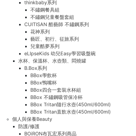
thinkbaby系列
不鏽鋼餐具組
不鏽鋼兒童餐盤套組
CUITISAN 酷藝師 不鏽鋼系列
花神系列
藝匠、初行、征旅系列
兒童酷夢系列
eLIpseKids 幼兒Easy學習吸盤碗
水杯、保溫杯、水壺類、悶燒罐
B.Box系列
BBox學飲杯
BBox鴨嘴杯
BBox四合一套裝水杯組
BBox 不鏽鋼吸管保冷杯
BBox Tritan隨行水壺(450ml/600ml)
BBox Tritan直飲水壺(450ml/600ml)
個人與保養Beauty
防護/修護
BOiRON布瓦宏系列商品