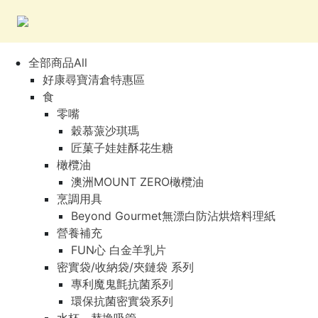
全部商品All
好康尋寶清倉特惠區
食
零嘴
穀慕蒎沙琪瑪
匠菓子娃娃酥花生糖
橄欖油
澳洲MOUNT ZERO橄欖油
烹調用具
Beyond Gourmet無漂白防沾烘焙料理紙
營養補充
FUN心 白金羊乳片
密實袋/收納袋/夾鏈袋 系列
專利魔鬼氈抗菌系列
環保抗菌密實袋系列