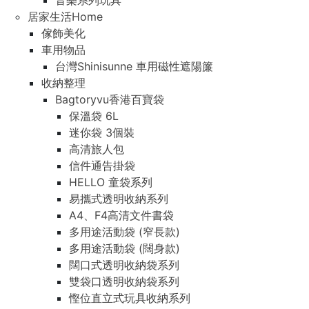
音樂系列玩具
居家生活Home
傢飾美化
車用物品
台灣Shinisunne 車用磁性遮陽簾
收納整理
Bagtoryvu香港百寶袋
保溫袋 6L
迷你袋 3個裝
高清旅人包
信件通告掛袋
HELLO 童袋系列
易攜式透明收納系列
A4、F4高清文件書袋
多用途活動袋 (窄長款)
多用途活動袋 (闊身款)
闊口式透明收納袋系列
雙袋口透明收納袋系列
慳位直立式玩具收納系列