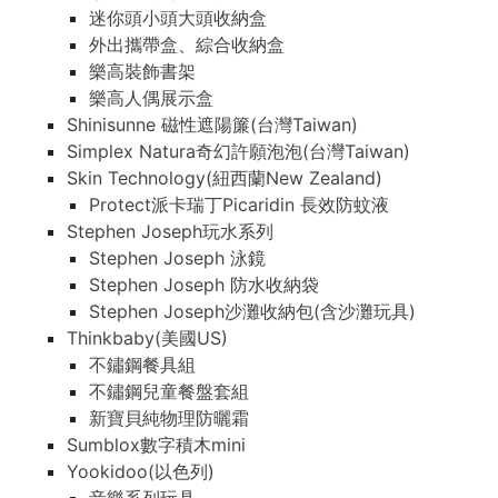
迷你頭小頭大頭收納盒
外出攜帶盒、綜合收納盒
樂高裝飾書架
樂高人偶展示盒
Shinisunne 磁性遮陽簾(台灣Taiwan)
Simplex Natura奇幻許願泡泡(台灣Taiwan)
Skin Technology(紐西蘭New Zealand)
Protect派卡瑞丁Picaridin 長效防蚊液
Stephen Joseph玩水系列
Stephen Joseph 泳鏡
Stephen Joseph 防水收納袋
Stephen Joseph沙灘收納包(含沙灘玩具)
Thinkbaby(美國US)
不鏽鋼餐具組
不鏽鋼兒童餐盤套組
新寶貝純物理防曬霜
Sumblox數字積木mini
Yookidoo(以色列)