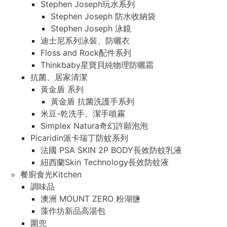
Stephen Joseph玩水系列
Stephen Joseph 防水收納袋
Stephen Joseph 泳鏡
迪士尼系列泳裝、防曬衣
Floss and Rock配件系列
Thinkbaby星寶貝純物理防曬霜
抗菌、居家清潔
黃金盾 系列
黃金盾 抗菌洗護手系列
米豆-乾洗手、潔手噴霧
Simplex Natura奇幻許願泡泡
Picaridin派卡瑞丁防蚊系列
法國 PSA SKIN 2P BODY長效防蚊乳液
紐西蘭Skin Technology長效防蚊液
餐廚食光Kitchen
調味品
澳洲 MOUNT ZERO 粉湖鹽
藻作坊新品高湯包
圍兜