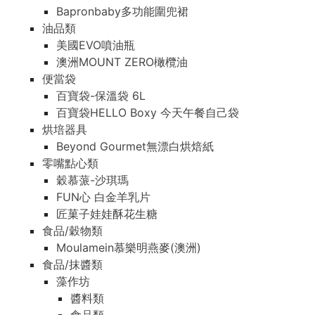
Bapronbaby多功能圍兜裙
油品類
美國EVO噴油瓶
澳洲MOUNT ZERO橄欖油
便當袋
百寶袋-保溫袋 6L
百寶袋HELLO Boxy 今天午餐自己袋
烘培器具
Beyond Gourmet無漂白烘焙紙
零嘴點心類
穀慕蒎-沙琪瑪
FUN心 白金羊乳片
匠菓子娃娃酥花生糖
食品/穀物類
Moulamein慕樂明燕麥(澳洲)
食品/抹醬類
藻作坊
醬料類