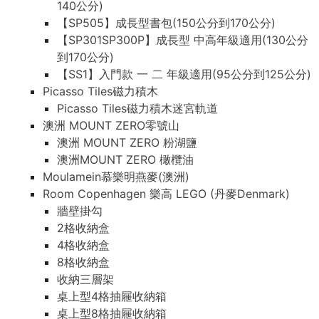
140公分)
【SP505】成長型書包(150公分到170公分)
【SP301SP300P】成長型 中高年級適用(130公分
到170公分)
【SS1】入門款 一 二 年級適用(95公分到125公分)
Picasso Tiles磁力積木
Picasso Tiles磁力積木迷宮軌道
澳洲 MOUNT ZERO零號山
澳洲 MOUNT ZERO 粉湖鹽
澳洲MOUNT ZERO 橄欖油
Moulamein慕樂明燕麥(澳洲)
Room Copenhagen 樂高 LEGO (丹麥Denmark)
牆壁掛勾
2格收納盒
4格收納盒
8格收納盒
收納三層架
桌上型4格抽屜收納箱
桌上型8格抽屜收納箱