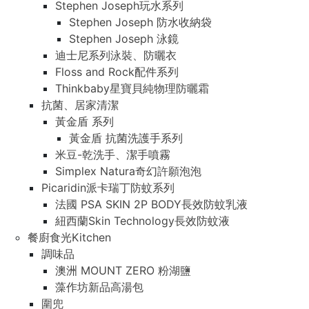
Stephen Joseph玩水系列
Stephen Joseph 防水收納袋
Stephen Joseph 泳鏡
迪士尼系列泳裝、防曬衣
Floss and Rock配件系列
Thinkbaby星寶貝純物理防曬霜
抗菌、居家清潔
黃金盾 系列
黃金盾 抗菌洗護手系列
米豆-乾洗手、潔手噴霧
Simplex Natura奇幻許願泡泡
Picaridin派卡瑞丁防蚊系列
法國 PSA SKIN 2P BODY長效防蚊乳液
紐西蘭Skin Technology長效防蚊液
餐廚食光Kitchen
調味品
澳洲 MOUNT ZERO 粉湖鹽
藻作坊新品高湯包
圍兜