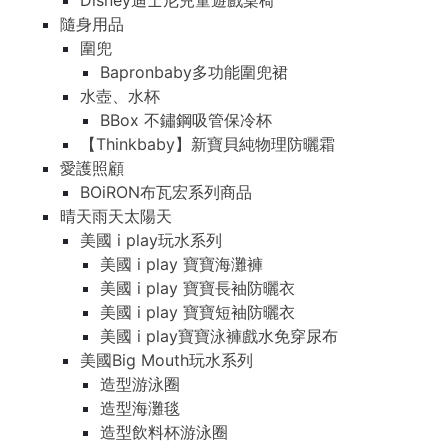
Disney迪士尼兒童遊戲桌椅
隨身用品
圍兜
Bapronbaby多功能圍兜裙
水壺、水杯
BBox 不鏽鋼吸管保冷杯
【Thinkbaby】新寶貝純物理防曬霜
愛護照顧
BOiRON布瓦宏系列商品
晴天雨天太陽天
美國 i play玩水系列
美國 i play 寶寶海灘褲
美國 i play 寶寶長袖防曬衣
美國 i play 寶寶短袖防曬衣
美國 i play寶寶泳褲戲水免穿尿布
美國Big Mouth玩水系列
造型游泳圈
造型海灘毯
造型飲料杯游泳圈