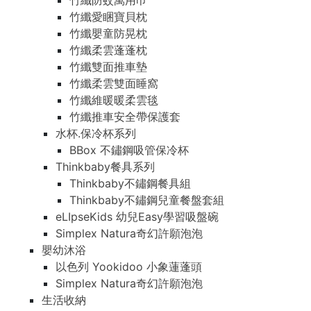
竹纖防蚊萬用巾
竹纖愛睏寶貝枕
竹纖嬰童防晃枕
竹纖柔雲蓬蓬枕
竹纖雙面推車墊
竹纖柔雲雙面睡窩
竹纖維暖暖柔雲毯
竹纖推車安全帶保護套
水杯.保冷杯系列
BBox 不鏽鋼吸管保冷杯
Thinkbaby餐具系列
Thinkbaby不鏽鋼餐具組
Thinkbaby不鏽鋼兒童餐盤套組
eLIpseKids 幼兒Easy學習吸盤碗
Simplex Natura奇幻許願泡泡
嬰幼沐浴
以色列 Yookidoo 小象蓮蓬頭
Simplex Natura奇幻許願泡泡
生活收納