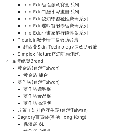
mierEdu磁性創意寶盒系列
mierEdu口袋水彩畫冊系列
mierEdu認知學習磁性寶盒系列
mierEdu邏輯智能學習寶盒系列
mierEdu小畫家隨行磁性版系列
Picaridin派卡瑞丁長效防蚊液
紐西蘭Skin Technology長效防蚊液
Simplex Natura奇幻許願泡泡
品牌總覽Brand
黃金盾(台灣Taiwan)
黃金盾 組合
藻作坊(台灣Taiwan)
藻作坊醬料類
藻作坊食品類
藻作坊高湯包
匠菓子娃娃酥花生糖(台灣Taiwan)
Bagtory百寶袋(香港Hong Kong)
保溫袋 6L