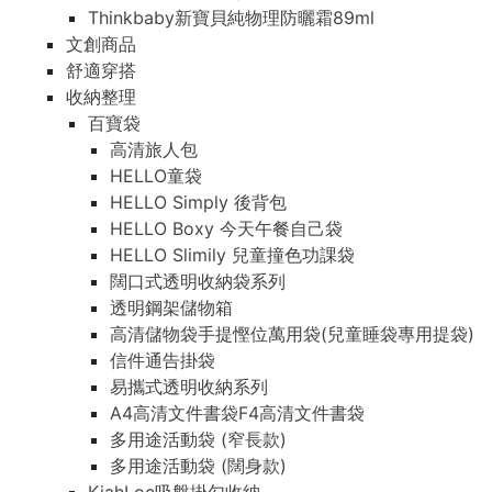
Thinkbaby新寶貝純物理防曬霜89ml
文創商品
舒適穿搭
收納整理
百寶袋
高清旅人包
HELLO童袋
HELLO Simply 後背包
HELLO Boxy 今天午餐自己袋
HELLO Slimily 兒童撞色功課袋
闊口式透明收納袋系列
透明鋼架儲物箱
高清儲物袋手提慳位萬用袋(兒童睡袋專用提袋)
信件通告掛袋
易攜式透明收納系列
A4高清文件書袋F4高清文件書袋
多用途活動袋 (窄長款)
多用途活動袋 (闊身款)