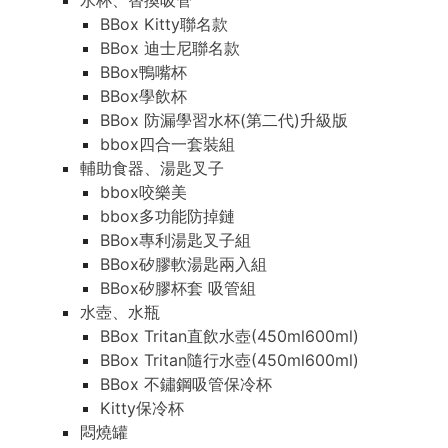
水杯、替換吸管
BBox Kitty聯名款
BBox 迪士尼聯名款
BBox鴨嘴杯
BBox學飲杯
BBox 防漏學習水杯(第二代)升級版
bbox四合一套裝組
輔助食器、湯匙叉子
bbox咬樂美
bbox多功能防掉鏈
BBox專利湯匙叉子組
BBox矽膠軟湯匙兩入組
BBox矽膠杯套 吸管組
水壺、水瓶
BBox Tritan直飲水壺(450ml600ml)
BBox Tritan隨行水壺(450ml600ml)
BBox 不鏽鋼吸管保冷杯
Kitty保冷杯
悶燒罐