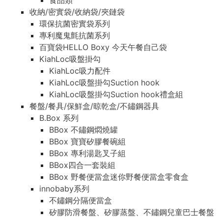
食品類
收納/密實袋/收納袋/夾鏈袋
環保抗菌密實袋系列
專利魔鬼氈抗菌系列
百寶袋HELLO Boxy 今天午餐自己袋
KiahLoc吸盤掛勾
KiahLoc吸力配件
KiahLoc吸盤掛勾Suction hook
KiahLoc吸盤掛勾Suction hook禮盒組
餐盤/餐具/保鮮盒/晾乾盒/不鏽鋼器具
B.Box 系列
BBox 不鏽鋼燜燒罐
BBox 寶寶矽膠餐碗組
BBox 專利湯匙叉子組
BBox四合一套裝組
BBox 野餐便當盒迷你野餐便當盒零食盒
innobaby系列
不鏽鋼分隔便當盒
矽膠防滑餐盤、矽膠蒸盤、不鏽鋼兒童巴士餐盤