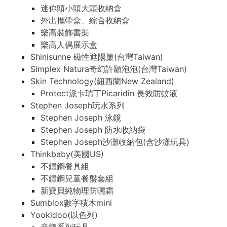
迷你頭小頭大頭收納盒
外出攜帶盒、綜合收納盒
樂高裝飾書架
樂高人偶展示盒
Shinisunne 磁性遮陽簾(台灣Taiwan)
Simplex Natura奇幻許願泡泡(台灣Taiwan)
Skin Technology(紐西蘭New Zealand)
Protect派卡瑞丁Picaridin 長效防蚊液
Stephen Joseph玩水系列
Stephen Joseph 泳鏡
Stephen Joseph 防水收納袋
Stephen Joseph沙灘收納包(含沙灘玩具)
Thinkbaby(美國US)
不鏽鋼餐具組
不鏽鋼兒童餐盤套組
新寶貝純物理防曬霜
Sumblox數字積木mini
Yookidoo(以色列)