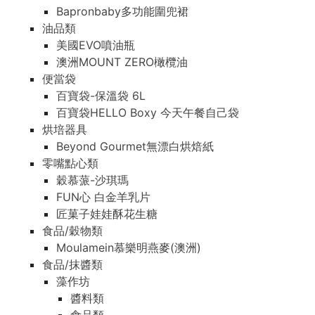
Bapronbaby多功能圍兜裙
油品類
美國EVO噴油瓶
澳洲MOUNT ZERO橄欖油
便當袋
百寶袋-保溫袋 6L
百寶袋HELLO Boxy 今天午餐自己袋
烘培器具
Beyond Gourmet無漂白烘焙紙
零嘴點心類
穀慕蒎-沙琪瑪
FUN心 白金羊乳片
匠菓子娃娃酥花生糖
食品/穀物類
Moulamein慕樂明燕麥(澳洲)
食品/抹醬類
藻作坊
醬料類