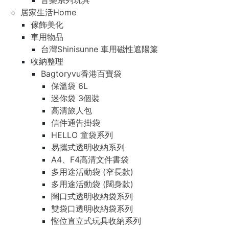
音樂系列玩具
居家生活Home
傢飾美化
車用物品
台灣Shinisunne 車用磁性遮陽簾
收納整理
Bagtoryvu香港百寶袋
保溫袋 6L
迷你袋 3個裝
高清旅人包
信件通告掛袋
HELLO 童袋系列
易攜式透明收納系列
A4、F4高清文件書袋
多用途活動袋 (窄長款)
多用途活動袋 (闊身款)
闊口式透明收納袋系列
雙袋口透明收納袋系列
慳位直立式玩具收納系列