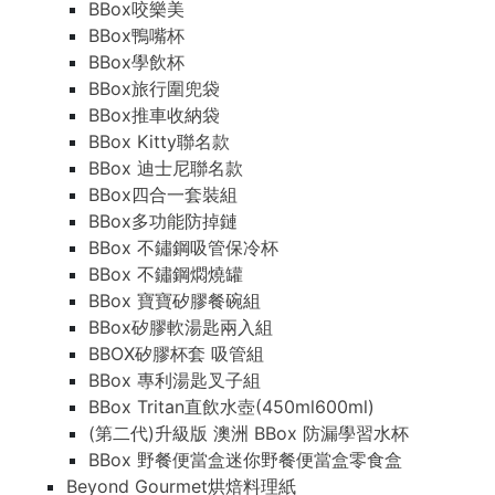
BBox咬樂美
BBox鴨嘴杯
BBox學飲杯
BBox旅行圍兜袋
BBox推車收納袋
BBox Kitty聯名款
BBox 迪士尼聯名款
BBox四合一套裝組
BBox多功能防掉鏈
BBox 不鏽鋼吸管保冷杯
BBox 不鏽鋼燜燒罐
BBox 寶寶矽膠餐碗組
BBox矽膠軟湯匙兩入組
BBOX矽膠杯套 吸管組
BBox 專利湯匙叉子組
BBox Tritan直飲水壺(450ml600ml)
(第二代)升級版 澳洲 BBox 防漏學習水杯
BBox 野餐便當盒迷你野餐便當盒零食盒
Beyond Gourmet烘焙料理紙