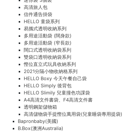
迷你袋 3個裝
高清旅人包
信件通告掛袋
HELLO 童袋系列
易攜式透明收納系列
多用途活動袋 (闊身款)
多用途活動袋 (窄長款)
闊口式透明收納袋系列
雙袋口透明收納袋系列
慳位直立式玩具收納系列
2021分隔小物收納格系列
HELLO Boxy 今天午餐自己袋
HELLO Simply 後背包
HELLO Slimily 兒童撞色功課袋
A4高清文件書袋、F4高清文件書
透明鋼架儲物箱
高清儲物袋手提慳位萬用袋(兒童睡袋專用提袋)
Bapronbaby(美國)
B.Box(澳洲Australia)