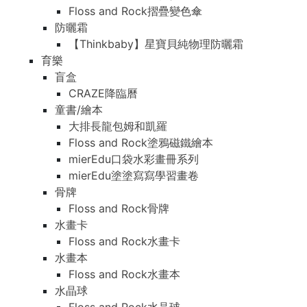
Floss and Rock摺疊變色傘
防曬霜
【Thinkbaby】星寶貝純物理防曬霜
育樂
盲盒
CRAZE降臨曆
童書/繪本
大排長龍包姆和凱羅
Floss and Rock塗鴉磁鐵繪本
mierEdu口袋水彩畫冊系列
mierEdu塗塗寫寫學習畫卷
骨牌
Floss and Rock骨牌
水畫卡
Floss and Rock水畫卡
水畫本
Floss and Rock水畫本
水晶球