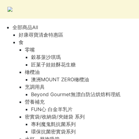
全部商品All
好康尋寶清倉特惠區
食
零嘴
穀慕蒎沙琪瑪
匠菓子娃娃酥花生糖
橄欖油
澳洲MOUNT ZERO橄欖油
烹調用具
Beyond Gourmet無漂白防沾烘焙料理紙
營養補充
FUN心 白金羊乳片
密實袋/收納袋/夾鏈袋 系列
專利魔鬼氈抗菌系列
環保抗菌密實袋系列