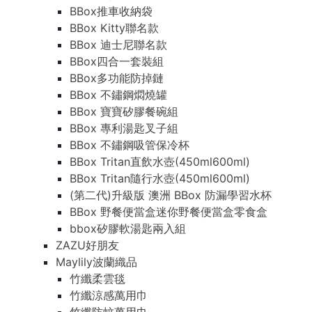
BBox推車收納袋
BBox Kitty聯名款
BBox 迪士尼聯名款
BBox四合一套裝組
BBox多功能防掉鏈
BBox 不鏽鋼燜燒罐
BBox 寶寶矽膠餐碗組
BBox 專利湯匙叉子組
BBox 不鏽鋼吸管保冷杯
BBox Tritan直飲水壺(450ml600ml)
BBox Tritan隨行水壺(450ml600ml)
(第二代)升級版 澳洲 BBox 防漏學習水杯
BBox 野餐便當盒迷你野餐便當盒零食盒
bbox矽膠軟湯匙兩入組
ZAZU好朋友
Maylily波蘭織品
竹纖柔雲毯
竹纖涼感萬用巾