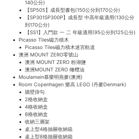
140公分)
【SP505】成長型書包(150公分到170公分)
【SP301SP300P】成長型 中高年級適用(130公分
到170公分)
【SS1】入門款 一 二 年級適用(95公分到125公分)
Picasso Tiles磁力積木
Picasso Tiles磁力積木迷宮軌道
澳洲 MOUNT ZERO零號山
澳洲 MOUNT ZERO 粉湖鹽
澳洲MOUNT ZERO 橄欖油
Moulamein慕樂明燕麥(澳洲)
Room Copenhagen 樂高 LEGO (丹麥Denmark)
牆壁掛勾
2格收納盒
4格收納盒
8格收納盒
收納三層架
桌上型4格抽屜收納箱
桌上型8格抽屜收納箱