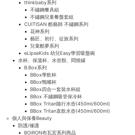
thinkbaby系列
不鏽鋼餐具組
不鏽鋼兒童餐盤套組
CUITISAN 酷藝師 不鏽鋼系列
花神系列
藝匠、初行、征旅系列
兒童酷夢系列
eLIpseKids 幼兒Easy學習吸盤碗
水杯、保溫杯、水壺類、悶燒罐
B.Box系列
BBox學飲杯
BBox鴨嘴杯
BBox四合一套裝水杯組
BBox 不鏽鋼吸管保冷杯
BBox Tritan隨行水壺(450ml/600ml)
BBox Tritan直飲水壺(450ml/600ml)
個人與保養Beauty
防護/修護
BOiRON布瓦宏系列商品