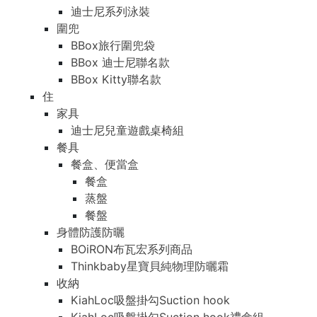
迪士尼系列泳裝
圍兜
BBox旅行圍兜袋
BBox 迪士尼聯名款
BBox Kitty聯名款
住
家具
迪士尼兒童遊戲桌椅組
餐具
餐盒、便當盒
餐盒
蒸盤
餐盤
身體防護防曬
BOiRON布瓦宏系列商品
Thinkbaby星寶貝純物理防曬霜
收納
KiahLoc吸盤掛勾Suction hook