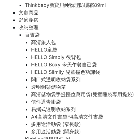
Thinkbaby新寶貝純物理防曬霜89ml
文創商品
舒適穿搭
收納整理
百寶袋
高清旅人包
HELLO童袋
HELLO Simply 後背包
HELLO Boxy 今天午餐自己袋
HELLO Slimily 兒童撞色功課袋
闊口式透明收納袋系列
透明鋼架儲物箱
高清儲物袋手提慳位萬用袋(兒童睡袋專用提袋)
信件通告掛袋
易攜式透明收納系列
A4高清文件書袋F4高清文件書袋
多用途活動袋 (窄長款)
多用途活動袋 (闊身款)