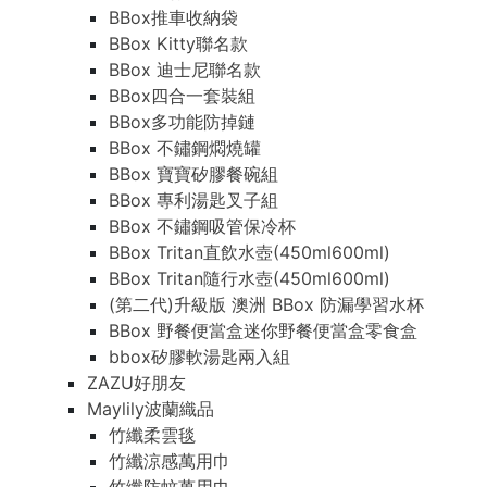
BBox推車收納袋
BBox Kitty聯名款
BBox 迪士尼聯名款
BBox四合一套裝組
BBox多功能防掉鏈
BBox 不鏽鋼燜燒罐
BBox 寶寶矽膠餐碗組
BBox 專利湯匙叉子組
BBox 不鏽鋼吸管保冷杯
BBox Tritan直飲水壺(450ml600ml)
BBox Tritan隨行水壺(450ml600ml)
(第二代)升級版 澳洲 BBox 防漏學習水杯
BBox 野餐便當盒迷你野餐便當盒零食盒
bbox矽膠軟湯匙兩入組
ZAZU好朋友
Maylily波蘭織品
竹纖柔雲毯
竹纖涼感萬用巾