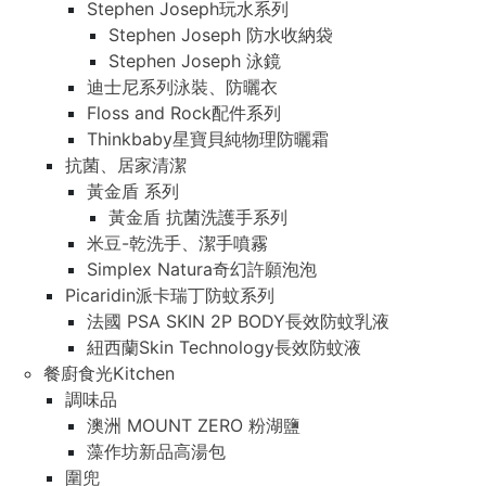
Stephen Joseph玩水系列
Stephen Joseph 防水收納袋
Stephen Joseph 泳鏡
迪士尼系列泳裝、防曬衣
Floss and Rock配件系列
Thinkbaby星寶貝純物理防曬霜
抗菌、居家清潔
黃金盾 系列
黃金盾 抗菌洗護手系列
米豆-乾洗手、潔手噴霧
Simplex Natura奇幻許願泡泡
Picaridin派卡瑞丁防蚊系列
法國 PSA SKIN 2P BODY長效防蚊乳液
紐西蘭Skin Technology長效防蚊液
餐廚食光Kitchen
調味品
澳洲 MOUNT ZERO 粉湖鹽
藻作坊新品高湯包
圍兜