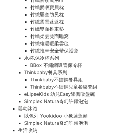
竹纖防蚊萬用巾
竹纖愛睏寶貝枕
竹纖嬰童防晃枕
竹纖柔雲蓬蓬枕
竹纖雙面推車墊
竹纖柔雲雙面睡窩
竹纖維暖暖柔雲毯
竹纖推車安全帶保護套
水杯.保冷杯系列
BBox 不鏽鋼吸管保冷杯
Thinkbaby餐具系列
Thinkbaby不鏽鋼餐具組
Thinkbaby不鏽鋼兒童餐盤套組
eLIpseKids 幼兒Easy學習吸盤碗
Simplex Natura奇幻許願泡泡
嬰幼沐浴
以色列 Yookidoo 小象蓮蓬頭
Simplex Natura奇幻許願泡泡
生活收納