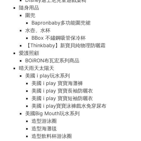
Disney迪士尼兒童遊戲桌椅
隨身用品
圍兜
Bapronbaby多功能圍兜裙
水壺、水杯
BBox 不鏽鋼吸管保冷杯
【Thinkbaby】新寶貝純物理防曬霜
愛護照顧
BOiRON布瓦宏系列商品
晴天雨天太陽天
美國 i play玩水系列
美國 i play 寶寶海灘褲
美國 i play 寶寶長袖防曬衣
美國 i play 寶寶短袖防曬衣
美國 i play寶寶泳褲戲水免穿尿布
美國Big Mouth玩水系列
造型游泳圈
造型海灘毯
造型飲料杯游泳圈