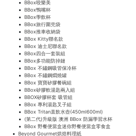
BBox咬樂美
BBox鴨嘴杯
BBox學飲杯
BBox旅行圍兜袋
BBox推車收納袋
BBox Kitty聯名款
BBox 迪士尼聯名款
BBox四合一套裝組
BBox多功能防掉鏈
BBox 不鏽鋼吸管保冷杯
BBox 不鏽鋼燜燒罐
BBox 寶寶矽膠餐碗組
BBox矽膠軟湯匙兩入組
BBOX矽膠杯套 吸管組
BBox 專利湯匙叉子組
BBox Tritan直飲水壺(450ml600ml)
(第二代)升級版 澳洲 BBox 防漏學習水杯
BBox 野餐便當盒迷你野餐便當盒零食盒
Beyond Gourmet烘焙料理紙