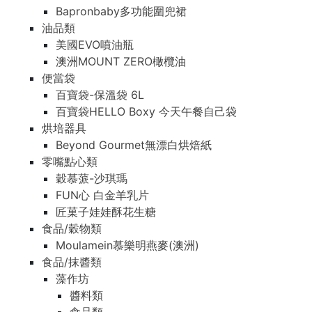
Bapronbaby多功能圍兜裙
油品類
美國EVO噴油瓶
澳洲MOUNT ZERO橄欖油
便當袋
百寶袋-保溫袋 6L
百寶袋HELLO Boxy 今天午餐自己袋
烘培器具
Beyond Gourmet無漂白烘焙紙
零嘴點心類
穀慕蒎-沙琪瑪
FUN心 白金羊乳片
匠菓子娃娃酥花生糖
食品/穀物類
Moulamein慕樂明燕麥(澳洲)
食品/抹醬類
藻作坊
醬料類