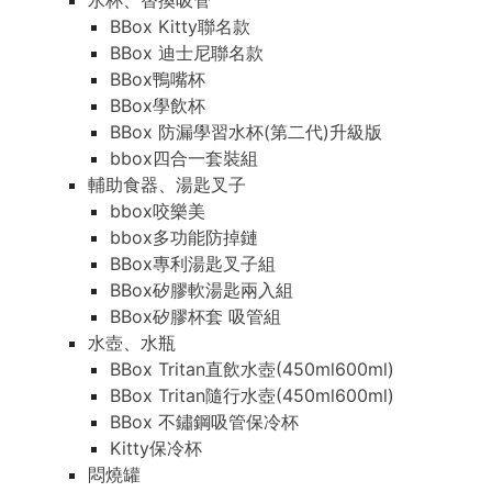
水杯、替換吸管
BBox Kitty聯名款
BBox 迪士尼聯名款
BBox鴨嘴杯
BBox學飲杯
BBox 防漏學習水杯(第二代)升級版
bbox四合一套裝組
輔助食器、湯匙叉子
bbox咬樂美
bbox多功能防掉鏈
BBox專利湯匙叉子組
BBox矽膠軟湯匙兩入組
BBox矽膠杯套 吸管組
水壺、水瓶
BBox Tritan直飲水壺(450ml600ml)
BBox Tritan隨行水壺(450ml600ml)
BBox 不鏽鋼吸管保冷杯
Kitty保冷杯
悶燒罐