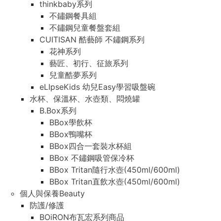
thinkbaby系列
不鏽鋼餐具組
不鏽鋼兒童餐盤套組
CUITISAN 酷藝師 不鏽鋼系列
花神系列
藝匠、初行、征旅系列
兒童酷夢系列
eLIpseKids 幼兒Easy學習吸盤碗
水杯、保溫杯、水壺類、悶燒罐
B.Box系列
BBox學飲杯
BBox鴨嘴杯
BBox四合一套裝水杯組
BBox 不鏽鋼吸管保冷杯
BBox Tritan隨行水壺(450ml/600ml)
BBox Tritan直飲水壺(450ml/600ml)
個人與保養Beauty
防護/修護
BOiRON布瓦宏系列商品