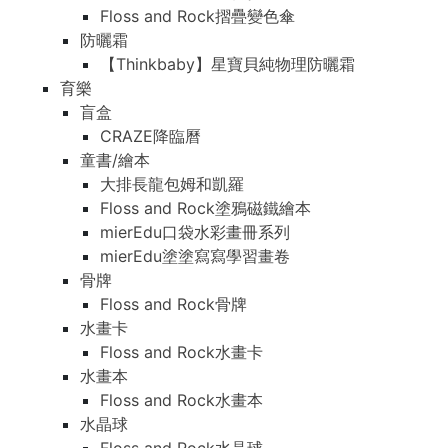
Floss and Rock摺疊變色傘
防曬霜
【Thinkbaby】星寶貝純物理防曬霜
育樂
盲盒
CRAZE降臨曆
童書/繪本
大排長龍包姆和凱羅
Floss and Rock塗鴉磁鐵繪本
mierEdu口袋水彩畫冊系列
mierEdu塗塗寫寫學習畫卷
骨牌
Floss and Rock骨牌
水畫卡
Floss and Rock水畫卡
水畫本
Floss and Rock水畫本
水晶球