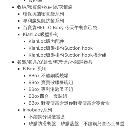
食品類
收納/密實袋/收納袋/夾鏈袋
環保抗菌密實袋系列
專利魔鬼氈抗菌系列
百寶袋HELLO Boxy 今天午餐自己袋
KiahLoc吸盤掛勾
KiahLoc吸力配件
KiahLoc吸盤掛勾Suction hook
KiahLoc吸盤掛勾Suction hook禮盒組
餐盤/餐具/保鮮盒/晾乾盒/不鏽鋼器具
B.Box 系列
BBox 不鏽鋼燜燒罐
BBox 寶寶矽膠餐碗組
BBox 專利湯匙叉子組
BBox四合一套裝組
BBox 野餐便當盒迷你野餐便當盒零食盒
innobaby系列
不鏽鋼分隔便當盒
矽膠防滑餐盤、矽膠蒸盤、不鏽鋼兒童巴士餐盤