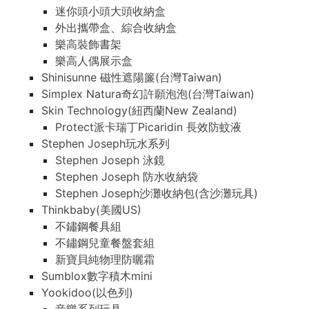
迷你頭小頭大頭收納盒
外出攜帶盒、綜合收納盒
樂高裝飾書架
樂高人偶展示盒
Shinisunne 磁性遮陽簾(台灣Taiwan)
Simplex Natura奇幻許願泡泡(台灣Taiwan)
Skin Technology(紐西蘭New Zealand)
Protect派卡瑞丁Picaridin 長效防蚊液
Stephen Joseph玩水系列
Stephen Joseph 泳鏡
Stephen Joseph 防水收納袋
Stephen Joseph沙灘收納包(含沙灘玩具)
Thinkbaby(美國US)
不鏽鋼餐具組
不鏽鋼兒童餐盤套組
新寶貝純物理防曬霜
Sumblox數字積木mini
Yookidoo(以色列)