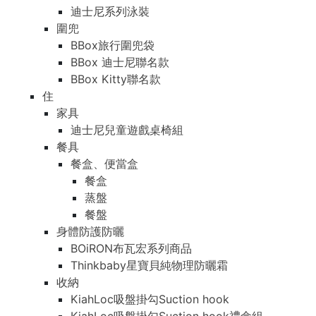
迪士尼系列泳裝
圍兜
BBox旅行圍兜袋
BBox 迪士尼聯名款
BBox Kitty聯名款
住
家具
迪士尼兒童遊戲桌椅組
餐具
餐盒、便當盒
餐盒
蒸盤
餐盤
身體防護防曬
BOiRON布瓦宏系列商品
Thinkbaby星寶貝純物理防曬霜
收納
KiahLoc吸盤掛勾Suction hook