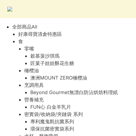
全部商品All
好康尋寶清倉特惠區
食
零嘴
穀慕蒎沙琪瑪
匠菓子娃娃酥花生糖
橄欖油
澳洲MOUNT ZERO橄欖油
烹調用具
Beyond Gourmet無漂白防沾烘焙料理紙
營養補充
FUN心 白金羊乳片
密實袋/收納袋/夾鏈袋 系列
專利魔鬼氈抗菌系列
環保抗菌密實袋系列