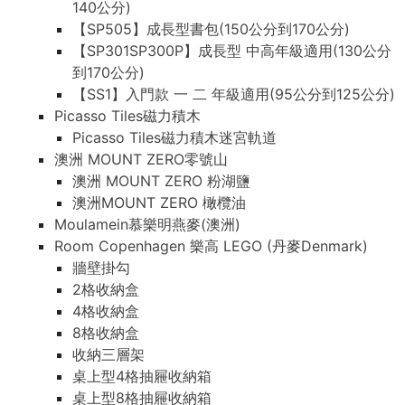
140公分)
【SP505】成長型書包(150公分到170公分)
【SP301SP300P】成長型 中高年級適用(130公分
到170公分)
【SS1】入門款 一 二 年級適用(95公分到125公分)
Picasso Tiles磁力積木
Picasso Tiles磁力積木迷宮軌道
澳洲 MOUNT ZERO零號山
澳洲 MOUNT ZERO 粉湖鹽
澳洲MOUNT ZERO 橄欖油
Moulamein慕樂明燕麥(澳洲)
Room Copenhagen 樂高 LEGO (丹麥Denmark)
牆壁掛勾
2格收納盒
4格收納盒
8格收納盒
收納三層架
桌上型4格抽屜收納箱
桌上型8格抽屜收納箱