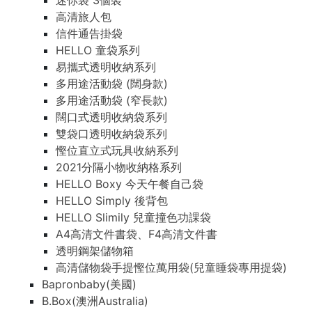
迷你袋 3個裝
高清旅人包
信件通告掛袋
HELLO 童袋系列
易攜式透明收納系列
多用途活動袋 (闊身款)
多用途活動袋 (窄長款)
闊口式透明收納袋系列
雙袋口透明收納袋系列
慳位直立式玩具收納系列
2021分隔小物收納格系列
HELLO Boxy 今天午餐自己袋
HELLO Simply 後背包
HELLO Slimily 兒童撞色功課袋
A4高清文件書袋、F4高清文件書
透明鋼架儲物箱
高清儲物袋手提慳位萬用袋(兒童睡袋專用提袋)
Bapronbaby(美國)
B.Box(澳洲Australia)