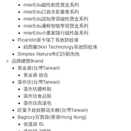
mierEdu磁性創意寶盒系列
mierEdu口袋水彩畫冊系列
mierEdu認知學習磁性寶盒系列
mierEdu邏輯智能學習寶盒系列
mierEdu小畫家隨行磁性版系列
Picaridin派卡瑞丁長效防蚊液
紐西蘭Skin Technology長效防蚊液
Simplex Natura奇幻許願泡泡
品牌總覽Brand
黃金盾(台灣Taiwan)
黃金盾 組合
藻作坊(台灣Taiwan)
藻作坊醬料類
藻作坊食品類
藻作坊高湯包
匠菓子娃娃酥花生糖(台灣Taiwan)
Bagtory百寶袋(香港Hong Kong)
保溫袋 6L