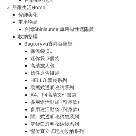
音樂系列玩具
居家生活Home
傢飾美化
車用物品
台灣Shinisunne 車用磁性遮陽簾
收納整理
Bagtoryvu香港百寶袋
保溫袋 6L
迷你袋 3個裝
高清旅人包
信件通告掛袋
HELLO 童袋系列
易攜式透明收納系列
A4、F4高清文件書袋
多用途活動袋 (窄長款)
多用途活動袋 (闊身款)
闊口式透明收納袋系列
雙袋口透明收納袋系列
慳位直立式玩具收納系列