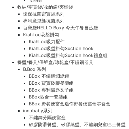
食品類
收納/密實袋/收納袋/夾鏈袋
環保抗菌密實袋系列
專利魔鬼氈抗菌系列
百寶袋HELLO Boxy 今天午餐自己袋
KiahLoc吸盤掛勾
KiahLoc吸力配件
KiahLoc吸盤掛勾Suction hook
KiahLoc吸盤掛勾Suction hook禮盒組
餐盤/餐具/保鮮盒/晾乾盒/不鏽鋼器具
B.Box 系列
BBox 不鏽鋼燜燒罐
BBox 寶寶矽膠餐碗組
BBox 專利湯匙叉子組
BBox四合一套裝組
BBox 野餐便當盒迷你野餐便當盒零食盒
innobaby系列
不鏽鋼分隔便當盒
矽膠防滑餐盤、矽膠蒸盤、不鏽鋼兒童巴士餐盤