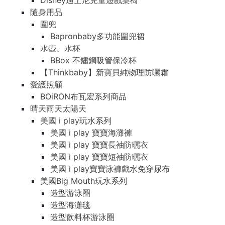
Disney迪士尼兒童遊戲桌椅
隨身用品
圍兜
Bapronbaby多功能圍兜裙
水壺、水杯
BBox 不鏽鋼吸管保冷杯
【Thinkbaby】新寶貝純物理防曬霜
愛護照顧
BOiRON布瓦宏系列商品
晴天雨天太陽天
美國 i play玩水系列
美國 i play 寶寶海灘褲
美國 i play 寶寶長袖防曬衣
美國 i play 寶寶短袖防曬衣
美國 i play寶寶泳褲戲水免穿尿布
美國Big Mouth玩水系列
造型游泳圈
造型海灘毯
造型飲料杯游泳圈