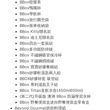
BBox咬樂美
BBox鴨嘴杯
BBox學飲杯
BBox旅行圍兜袋
BBox推車收納袋
BBox Kitty聯名款
BBox 迪士尼聯名款
BBox四合一套裝組
BBox多功能防掉鏈
BBox 不鏽鋼吸管保冷杯
BBox 不鏽鋼燜燒罐
BBox 寶寶矽膠餐碗組
BBox矽膠軟湯匙兩入組
BBOX矽膠杯套 吸管組
BBox 專利湯匙叉子組
BBox Tritan直飲水壺(450ml600ml)
(第二代)升級版 澳洲 BBox 防漏學習水杯
BBox 野餐便當盒迷你野餐便當盒零食盒
Beyond Gourmet烘焙料理紙