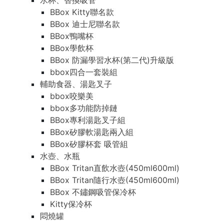
水杯、替換吸管
BBox Kitty聯名款
BBox 迪士尼聯名款
BBox鴨嘴杯
BBox學飲杯
BBox 防漏學習水杯(第二代)升級版
bbox四合一套裝組
輔助食器、湯匙叉子
bbox咬樂美
bbox多功能防掉鏈
BBox專利湯匙叉子組
BBox矽膠軟湯匙兩入組
BBox矽膠杯套 吸管組
水壺、水瓶
BBox Tritan直飲水壺(450ml600ml)
BBox Tritan隨行水壺(450ml600ml)
BBox 不鏽鋼吸管保冷杯
Kitty保冷杯
悶燒罐