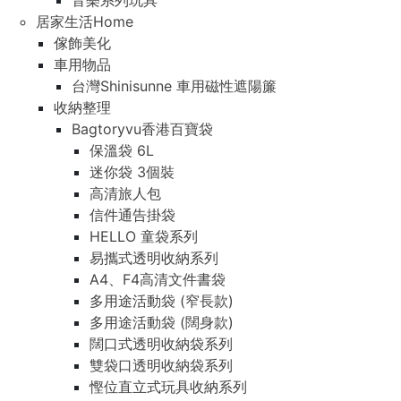
音樂系列玩具
居家生活Home
傢飾美化
車用物品
台灣Shinisunne 車用磁性遮陽簾
收納整理
Bagtoryvu香港百寶袋
保溫袋 6L
迷你袋 3個裝
高清旅人包
信件通告掛袋
HELLO 童袋系列
易攜式透明收納系列
A4、F4高清文件書袋
多用途活動袋 (窄長款)
多用途活動袋 (闊身款)
闊口式透明收納袋系列
雙袋口透明收納袋系列
慳位直立式玩具收納系列