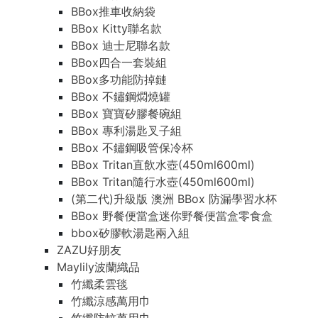
BBox推車收納袋
BBox Kitty聯名款
BBox 迪士尼聯名款
BBox四合一套裝組
BBox多功能防掉鏈
BBox 不鏽鋼燜燒罐
BBox 寶寶矽膠餐碗組
BBox 專利湯匙叉子組
BBox 不鏽鋼吸管保冷杯
BBox Tritan直飲水壺(450ml600ml)
BBox Tritan隨行水壺(450ml600ml)
(第二代)升級版 澳洲 BBox 防漏學習水杯
BBox 野餐便當盒迷你野餐便當盒零食盒
bbox矽膠軟湯匙兩入組
ZAZU好朋友
Maylily波蘭織品
竹纖柔雲毯
竹纖涼感萬用巾