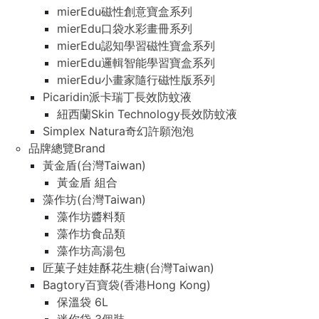
mierEdu磁性創意寶盒系列
mierEdu口袋水彩畫冊系列
mierEdu認知學習磁性寶盒系列
mierEdu邏輯智能學習寶盒系列
mierEdu小畫家隨行磁性版系列
Picaridin派卡瑞丁長效防蚊液
紐西蘭Skin Technology長效防蚊液
Simplex Natura奇幻許願泡泡
品牌總覽Brand
黃金盾(台灣Taiwan)
黃金盾 組合
藻作坊(台灣Taiwan)
藻作坊醬料類
藻作坊食品類
藻作坊高湯包
匠菓子娃娃酥花生糖(台灣Taiwan)
Bagtory百寶袋(香港Hong Kong)
保溫袋 6L