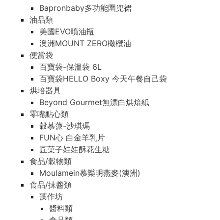
Bapronbaby多功能圍兜裙
油品類
美國EVO噴油瓶
澳洲MOUNT ZERO橄欖油
便當袋
百寶袋-保溫袋 6L
百寶袋HELLO Boxy 今天午餐自己袋
烘培器具
Beyond Gourmet無漂白烘焙紙
零嘴點心類
穀慕蒎-沙琪瑪
FUN心 白金羊乳片
匠菓子娃娃酥花生糖
食品/穀物類
Moulamein慕樂明燕麥(澳洲)
食品/抹醬類
藻作坊
醬料類