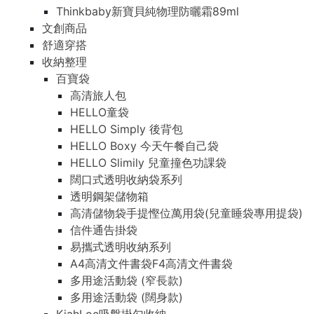
Thinkbaby新寶貝純物理防曬霜89ml
文創商品
舒適穿搭
收納整理
百寶袋
高清旅人包
HELLO童袋
HELLO Simply 後背包
HELLO Boxy 今天午餐自己袋
HELLO Slimily 兒童撞色功課袋
闊口式透明收納袋系列
透明鋼架儲物箱
高清儲物袋手提慳位萬用袋(兒童睡袋專用提袋)
信件通告掛袋
易攜式透明收納系列
A4高清文件書袋F4高清文件書袋
多用途活動袋 (窄長款)
多用途活動袋 (闊身款)