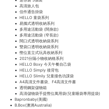
迷你袋 3個裝
高清旅人包
信件通告掛袋
HELLO 童袋系列
易攜式透明收納系列
多用途活動袋 (闊身款)
多用途活動袋 (窄長款)
闊口式透明收納袋系列
雙袋口透明收納袋系列
慳位直立式玩具收納系列
2021分隔小物收納格系列
HELLO Boxy 今天午餐自己袋
HELLO Simply 後背包
HELLO Slimily 兒童撞色功課袋
A4高清文件書袋、F4高清文件書
透明鋼架儲物箱
高清儲物袋手提慳位萬用袋(兒童睡袋專用提袋)
Bapronbaby(美國)
B.Box(澳洲Australia)