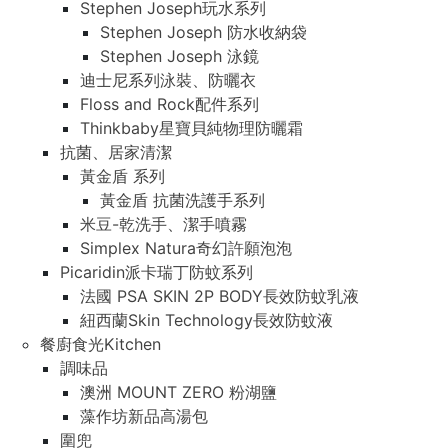
Stephen Joseph玩水系列
Stephen Joseph 防水收納袋
Stephen Joseph 泳鏡
迪士尼系列泳裝、防曬衣
Floss and Rock配件系列
Thinkbaby星寶貝純物理防曬霜
抗菌、居家清潔
黃金盾 系列
黃金盾 抗菌洗護手系列
米豆-乾洗手、潔手噴霧
Simplex Natura奇幻許願泡泡
Picaridin派卡瑞丁防蚊系列
法國 PSA SKIN 2P BODY長效防蚊乳液
紐西蘭Skin Technology長效防蚊液
餐廚食光Kitchen
調味品
澳洲 MOUNT ZERO 粉湖鹽
藻作坊新品高湯包
圍兜