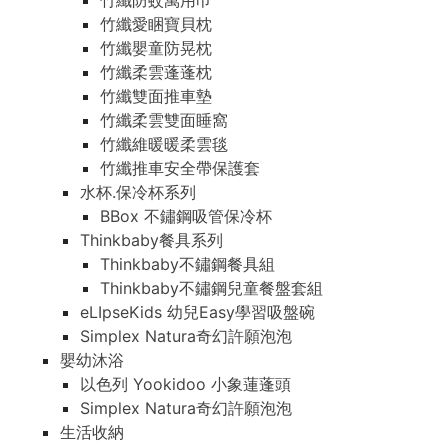
竹纖防蚊萬用巾
竹纖愛睏寶貝枕
竹纖嬰童防晃枕
竹纖柔雲蓬蓬枕
竹纖雙面推車墊
竹纖柔雲雙面睡窩
竹纖維暖暖柔雲毯
竹纖推車安全帶保護套
水杯.保冷杯系列
BBox 不鏽鋼吸管保冷杯
Thinkbaby餐具系列
Thinkbaby不鏽鋼餐具組
Thinkbaby不鏽鋼兒童餐盤套組
eLIpseKids 幼兒Easy學習吸盤碗
Simplex Natura奇幻許願泡泡
嬰幼沐浴
以色列 Yookidoo 小象蓮蓬頭
Simplex Natura奇幻許願泡泡
生活收納