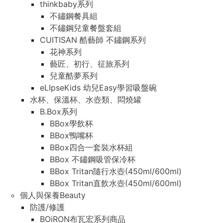
thinkbaby系列
不鏽鋼餐具組
不鏽鋼兒童餐盤套組
CUITISAN 酷藝師 不鏽鋼系列
花神系列
藝匠、初行、征旅系列
兒童酷夢系列
eLIpseKids 幼兒Easy學習吸盤碗
水杯、保溫杯、水壺類、悶燒罐
B.Box系列
BBox學飲杯
BBox鴨嘴杯
BBox四合一套裝水杯組
BBox 不鏽鋼吸管保冷杯
BBox Tritan隨行水壺(450ml/600ml)
BBox Tritan直飲水壺(450ml/600ml)
個人與保養Beauty
防護/修護
BOiRON布瓦宏系列商品