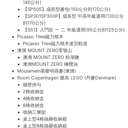
140公分)
【SP505】成長型書包(150公分到170公分)
【SP301SP300P】成長型 中高年級適用(130公分
到170公分)
【SS1】入門款 一 二 年級適用(95公分到125公分)
Picasso Tiles磁力積木
Picasso Tiles磁力積木迷宮軌道
澳洲 MOUNT ZERO零號山
澳洲 MOUNT ZERO 粉湖鹽
澳洲MOUNT ZERO 橄欖油
Moulamein慕樂明燕麥(澳洲)
Room Copenhagen 樂高 LEGO (丹麥Denmark)
牆壁掛勾
2格收納盒
4格收納盒
8格收納盒
收納三層架
桌上型4格抽屜收納箱
桌上型8格抽屜收納箱