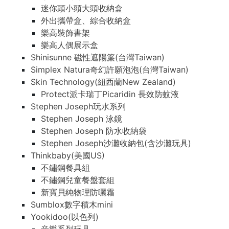
迷你頭小頭大頭收納盒
外出攜帶盒、綜合收納盒
樂高裝飾書架
樂高人偶展示盒
Shinisunne 磁性遮陽簾(台灣Taiwan)
Simplex Natura奇幻許願泡泡(台灣Taiwan)
Skin Technology(紐西蘭New Zealand)
Protect派卡瑞丁Picaridin 長效防蚊液
Stephen Joseph玩水系列
Stephen Joseph 泳鏡
Stephen Joseph 防水收納袋
Stephen Joseph沙灘收納包(含沙灘玩具)
Thinkbaby(美國US)
不鏽鋼餐具組
不鏽鋼兒童餐盤套組
新寶貝純物理防曬霜
Sumblox數字積木mini
Yookidoo(以色列)