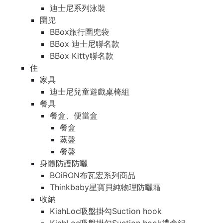
迪士尼系列泳裝
圍兜
BBox旅行圍兜袋
BBox 迪士尼聯名款
BBox Kitty聯名款
住
家具
迪士尼兒童遊戲桌椅組
餐具
餐盒、便當盒
餐盒
蒸盤
餐盤
身體防護防曬
BOiRON布瓦宏系列商品
Thinkbaby星寶貝純物理防曬霜
收納
KiahLoc吸盤掛勾Suction hook