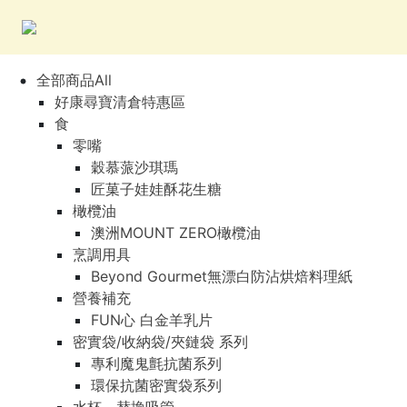
全部商品All
好康尋寶清倉特惠區
食
零嘴
穀慕蒎沙琪瑪
匠菓子娃娃酥花生糖
橄欖油
澳洲MOUNT ZERO橄欖油
烹調用具
Beyond Gourmet無漂白防沾烘焙料理紙
營養補充
FUN心 白金羊乳片
密實袋/收納袋/夾鏈袋 系列
專利魔鬼氈抗菌系列
環保抗菌密實袋系列