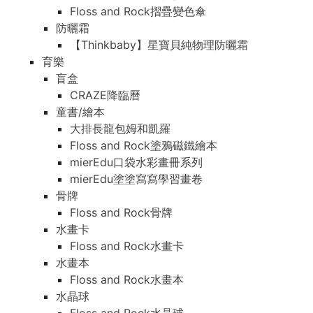
Floss and Rock摺疊變色傘
防曬霜
【Thinkbaby】星寶貝純物理防曬霜
育樂
盲盒
CRAZE降臨曆
童書/繪本
大排長龍包姆和凱羅
Floss and Rock塗鴉磁鐵繪本
mierEdu口袋水彩畫冊系列
mierEdu塗塗寫寫學習畫卷
骨牌
Floss and Rock骨牌
水畫卡
Floss and Rock水畫卡
水畫本
Floss and Rock水畫本
水晶球