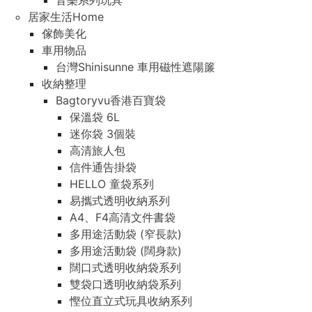
音樂系列玩具
居家生活Home
傢飾美化
車用物品
台灣Shinisunne 車用磁性遮陽簾
收納整理
Bagtoryvu香港百寶袋
保溫袋 6L
迷你袋 3個裝
高清旅人包
信件通告掛袋
HELLO 童袋系列
易攜式透明收納系列
A4、F4高清文件書袋
多用途活動袋 (窄長款)
多用途活動袋 (闊身款)
闊口式透明收納袋系列
雙袋口透明收納袋系列
慳位直立式玩具收納系列