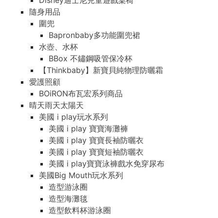
Disney迪士尼兒童遊戲桌椅
隨身用品
圍兜
Bapronbaby多功能圍兜裙
水壺、水杯
BBox 不鏽鋼吸管保冷杯
【Thinkbaby】新寶貝純物理防曬霜
愛護照顧
BOiRON布瓦宏系列商品
晴天雨天太陽天
美國 i play玩水系列
美國 i play 寶寶海灘褲
美國 i play 寶寶長袖防曬衣
美國 i play 寶寶短袖防曬衣
美國 i play寶寶泳褲戲水免穿尿布
美國Big Mouth玩水系列
造型游泳圈
造型海灘毯
造型飲料杯游泳圈