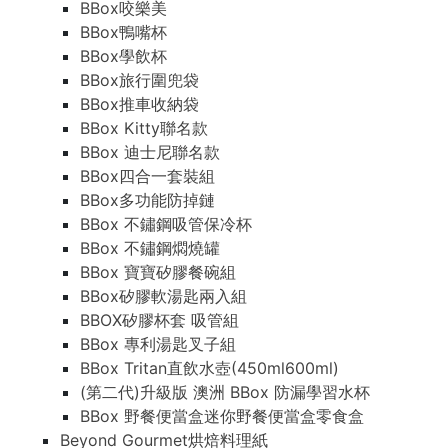
BBox咬樂美
BBox鴨嘴杯
BBox學飲杯
BBox旅行圍兜袋
BBox推車收納袋
BBox Kitty聯名款
BBox 迪士尼聯名款
BBox四合一套裝組
BBox多功能防掉鏈
BBox 不鏽鋼吸管保冷杯
BBox 不鏽鋼燜燒罐
BBox 寶寶矽膠餐碗組
BBox矽膠軟湯匙兩入組
BBOX矽膠杯套 吸管組
BBox 專利湯匙叉子組
BBox Tritan直飲水壺(450ml600ml)
(第二代)升級版 澳洲 BBox 防漏學習水杯
BBox 野餐便當盒迷你野餐便當盒零食盒
Beyond Gourmet烘焙料理紙