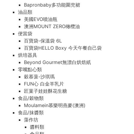
Bapronbaby多功能圍兜裙
油品類
美國EVO噴油瓶
澳洲MOUNT ZERO橄欖油
便當袋
百寶袋-保溫袋 6L
百寶袋HELLO Boxy 今天午餐自己袋
烘培器具
Beyond Gourmet無漂白烘焙紙
零嘴點心類
穀慕蒎-沙琪瑪
FUN心 白金羊乳片
匠菓子娃娃酥花生糖
食品/穀物類
Moulamein慕樂明燕麥(澳洲)
食品/抹醬類
藻作坊
醬料類