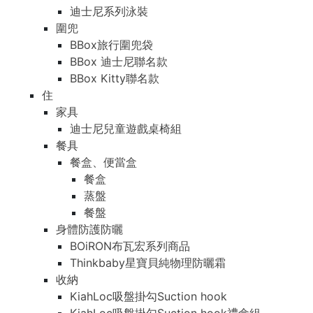
迪士尼系列泳裝
圍兜
BBox旅行圍兜袋
BBox 迪士尼聯名款
BBox Kitty聯名款
住
家具
迪士尼兒童遊戲桌椅組
餐具
餐盒、便當盒
餐盒
蒸盤
餐盤
身體防護防曬
BOiRON布瓦宏系列商品
Thinkbaby星寶貝純物理防曬霜
收納
KiahLoc吸盤掛勾Suction hook