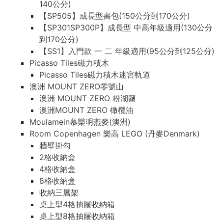
140公分)
【SP505】成長型書包(150公分到170公分)
【SP301SP300P】成長型 中高年級適用(130公分
到170公分)
【SS1】入門款 一 二 年級適用(95公分到125公分)
Picasso Tiles磁力積木
Picasso Tiles磁力積木迷宮軌道
澳洲 MOUNT ZERO零號山
澳洲 MOUNT ZERO 粉湖鹽
澳洲MOUNT ZERO 橄欖油
Moulamein慕樂明燕麥(澳洲)
Room Copenhagen 樂高 LEGO (丹麥Denmark)
牆壁掛勾
2格收納盒
4格收納盒
8格收納盒
收納三層架
桌上型4格抽屜收納箱
桌上型8格抽屜收納箱