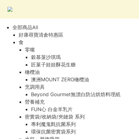
全部商品All
好康尋寶清倉特惠區
食
零嘴
穀慕蒎沙琪瑪
匠菓子娃娃酥花生糖
橄欖油
澳洲MOUNT ZERO橄欖油
烹調用具
Beyond Gourmet無漂白防沾烘焙料理紙
營養補充
FUN心 白金羊乳片
密實袋/收納袋/夾鏈袋 系列
專利魔鬼氈抗菌系列
環保抗菌密實袋系列