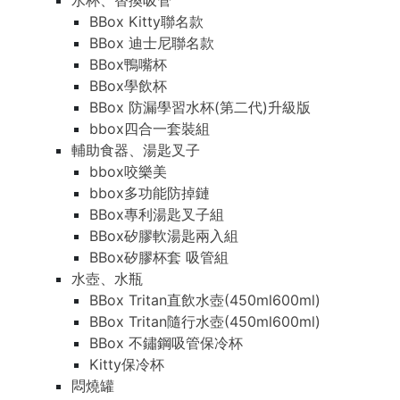
水杯、替換吸管
BBox Kitty聯名款
BBox 迪士尼聯名款
BBox鴨嘴杯
BBox學飲杯
BBox 防漏學習水杯(第二代)升級版
bbox四合一套裝組
輔助食器、湯匙叉子
bbox咬樂美
bbox多功能防掉鏈
BBox專利湯匙叉子組
BBox矽膠軟湯匙兩入組
BBox矽膠杯套 吸管組
水壺、水瓶
BBox Tritan直飲水壺(450ml600ml)
BBox Tritan隨行水壺(450ml600ml)
BBox 不鏽鋼吸管保冷杯
Kitty保冷杯
悶燒罐