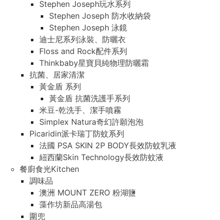
Stephen Joseph玩水系列
Stephen Joseph 防水收納袋
Stephen Joseph 泳鏡
迪士尼系列泳裝、防曬衣
Floss and Rock配件系列
Thinkbaby星寶貝純物理防曬霜
抗菌、居家清潔
黃金盾 系列
黃金盾 抗菌洗護手系列
米豆-乾洗手、潔手噴霧
Simplex Natura奇幻許願泡泡
Picaridin派卡瑞丁防蚊系列
法國 PSA SKIN 2P BODY長效防蚊乳液
紐西蘭Skin Technology長效防蚊液
餐廚食光Kitchen
調味品
澳洲 MOUNT ZERO 粉湖鹽
藻作坊新品高湯包
圍兜