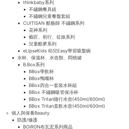
thinkbaby系列
不鏽鋼餐具組
不鏽鋼兒童餐盤套組
CUITISAN 酷藝師 不鏽鋼系列
花神系列
藝匠、初行、征旅系列
兒童酷夢系列
eLIpseKids 幼兒Easy學習吸盤碗
水杯、保溫杯、水壺類、悶燒罐
B.Box系列
BBox學飲杯
BBox鴨嘴杯
BBox四合一套裝水杯組
BBox 不鏽鋼吸管保冷杯
BBox Tritan隨行水壺(450ml/600ml)
BBox Tritan直飲水壺(450ml/600ml)
個人與保養Beauty
防護/修護
BOiRON布瓦宏系列商品