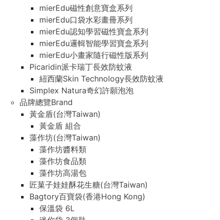
mierEdu磁性創意寶盒系列
mierEdu口袋水彩畫冊系列
mierEdu認知學習磁性寶盒系列
mierEdu邏輯智能學習寶盒系列
mierEdu小畫家隨行磁性版系列
Picaridin派卡瑞丁長效防蚊液
紐西蘭Skin Technology長效防蚊液
Simplex Natura奇幻許願泡泡
品牌總覽Brand
黃金盾(台灣Taiwan)
黃金盾 組合
藻作坊(台灣Taiwan)
藻作坊醬料類
藻作坊食品類
藻作坊高湯包
匠菓子娃娃酥花生糖(台灣Taiwan)
Bagtory百寶袋(香港Hong Kong)
保溫袋 6L