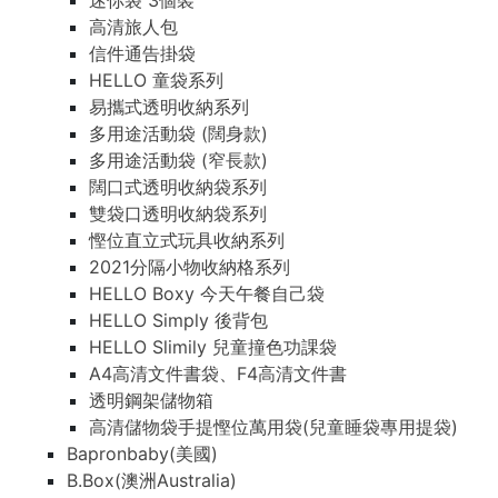
迷你袋 3個裝
高清旅人包
信件通告掛袋
HELLO 童袋系列
易攜式透明收納系列
多用途活動袋 (闊身款)
多用途活動袋 (窄長款)
闊口式透明收納袋系列
雙袋口透明收納袋系列
慳位直立式玩具收納系列
2021分隔小物收納格系列
HELLO Boxy 今天午餐自己袋
HELLO Simply 後背包
HELLO Slimily 兒童撞色功課袋
A4高清文件書袋、F4高清文件書
透明鋼架儲物箱
高清儲物袋手提慳位萬用袋(兒童睡袋專用提袋)
Bapronbaby(美國)
B.Box(澳洲Australia)