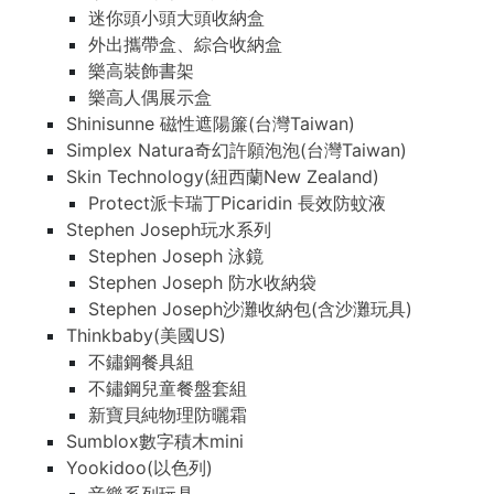
迷你頭小頭大頭收納盒
外出攜帶盒、綜合收納盒
樂高裝飾書架
樂高人偶展示盒
Shinisunne 磁性遮陽簾(台灣Taiwan)
Simplex Natura奇幻許願泡泡(台灣Taiwan)
Skin Technology(紐西蘭New Zealand)
Protect派卡瑞丁Picaridin 長效防蚊液
Stephen Joseph玩水系列
Stephen Joseph 泳鏡
Stephen Joseph 防水收納袋
Stephen Joseph沙灘收納包(含沙灘玩具)
Thinkbaby(美國US)
不鏽鋼餐具組
不鏽鋼兒童餐盤套組
新寶貝純物理防曬霜
Sumblox數字積木mini
Yookidoo(以色列)