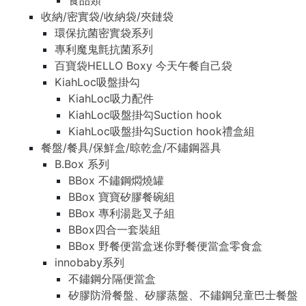
食品類
收納/密實袋/收納袋/夾鏈袋
環保抗菌密實袋系列
專利魔鬼氈抗菌系列
百寶袋HELLO Boxy 今天午餐自己袋
KiahLoc吸盤掛勾
KiahLoc吸力配件
KiahLoc吸盤掛勾Suction hook
KiahLoc吸盤掛勾Suction hook禮盒組
餐盤/餐具/保鮮盒/晾乾盒/不鏽鋼器具
B.Box 系列
BBox 不鏽鋼燜燒罐
BBox 寶寶矽膠餐碗組
BBox 專利湯匙叉子組
BBox四合一套裝組
BBox 野餐便當盒迷你野餐便當盒零食盒
innobaby系列
不鏽鋼分隔便當盒
矽膠防滑餐盤、矽膠蒸盤、不鏽鋼兒童巴士餐盤