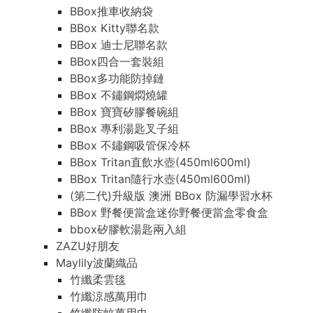
BBox推車收納袋
BBox Kitty聯名款
BBox 迪士尼聯名款
BBox四合一套裝組
BBox多功能防掉鏈
BBox 不鏽鋼燜燒罐
BBox 寶寶矽膠餐碗組
BBox 專利湯匙叉子組
BBox 不鏽鋼吸管保冷杯
BBox Tritan直飲水壺(450ml600ml)
BBox Tritan隨行水壺(450ml600ml)
(第二代)升級版 澳洲 BBox 防漏學習水杯
BBox 野餐便當盒迷你野餐便當盒零食盒
bbox矽膠軟湯匙兩入組
ZAZU好朋友
Maylily波蘭織品
竹纖柔雲毯
竹纖涼感萬用巾