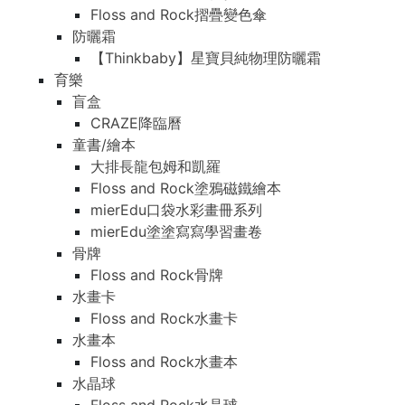
Floss and Rock摺疊變色傘
防曬霜
【Thinkbaby】星寶貝純物理防曬霜
育樂
盲盒
CRAZE降臨曆
童書/繪本
大排長龍包姆和凱羅
Floss and Rock塗鴉磁鐵繪本
mierEdu口袋水彩畫冊系列
mierEdu塗塗寫寫學習畫卷
骨牌
Floss and Rock骨牌
水畫卡
Floss and Rock水畫卡
水畫本
Floss and Rock水畫本
水晶球