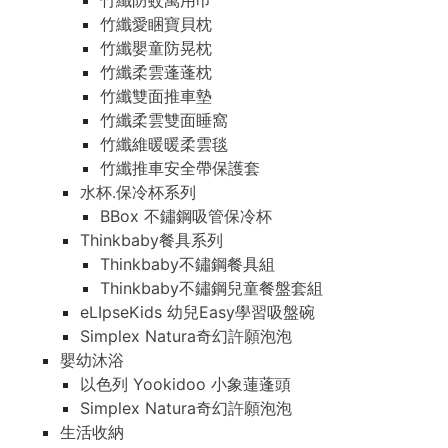
竹纖防蚊萬用巾
竹纖愛睏寶貝枕
竹纖嬰童防晃枕
竹纖柔雲蓬蓬枕
竹纖雙面推車墊
竹纖柔雲雙面睡窩
竹纖維暖暖柔雲毯
竹纖推車安全帶保護套
水杯.保冷杯系列
BBox 不鏽鋼吸管保冷杯
Thinkbaby餐具系列
Thinkbaby不鏽鋼餐具組
Thinkbaby不鏽鋼兒童餐盤套組
eLIpseKids 幼兒Easy學習吸盤碗
Simplex Natura奇幻許願泡泡
嬰幼沐浴
以色列 Yookidoo 小象蓮蓬頭
Simplex Natura奇幻許願泡泡
生活收納