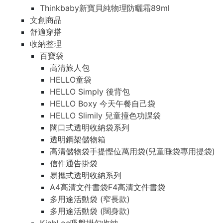
Thinkbaby新寶貝純物理防曬霜89ml
文創商品
舒適穿搭
收納整理
百寶袋
高清旅人包
HELLO童袋
HELLO Simply 後背包
HELLO Boxy 今天午餐自己袋
HELLO Slimily 兒童撞色功課袋
闊口式透明收納袋系列
透明鋼架儲物箱
高清儲物袋手提慳位萬用袋(兒童睡袋專用提袋)
信件通告掛袋
易攜式透明收納系列
A4高清文件書袋F4高清文件書袋
多用途活動袋 (窄長款)
多用途活動袋 (闊身款)