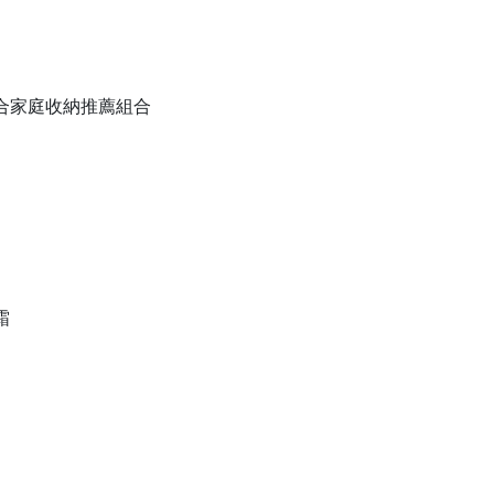
備組合家庭收納推薦組合
霜