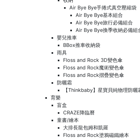
收納
Air Bye Bye手捲式真空壓縮袋
Air Bye Bye基本組合
Air Bye Bye旅行必備組合
Air Bye Bye換季收納必
嬰兒推車
BBox推車收納袋
雨具
Floss and Rock 3D變色傘
Floss and Rock魔術變色傘
Floss and Rock摺疊變色傘
防曬霜
【Thinkbaby】星寶貝純物理防曬
育樂
盲盒
CRAZE降臨曆
童書/繪本
大排長龍包姆和凱羅
Floss and Rock塗鴉磁鐵繪本