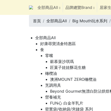
全部商品All
品牌總覽Brand
居家生
首頁
全部商品All
Big Mouth玩水系列
全部商品All
好康尋寶清倉特惠區
食
零嘴
穀慕蒎沙琪瑪
匠菓子娃娃酥花生糖
橄欖油
澳洲MOUNT ZERO橄欖油
烹調用具
Beyond Gourmet無漂白防沾烘
營養補充
FUN心 白金羊乳片
密實袋/收納袋/夾鏈袋 系列