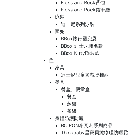
Floss and Rock背包
Floss and Rock鉛筆袋
泳裝
迪士尼系列泳裝
圍兜
BBox旅行圍兜袋
BBox 迪士尼聯名款
BBox Kitty聯名款
住
家具
迪士尼兒童遊戲桌椅組
餐具
餐盒、便當盒
餐盒
蒸盤
餐盤
身體防護防曬
BOiRON布瓦宏系列商品
Thinkbaby星寶貝純物理防曬霜