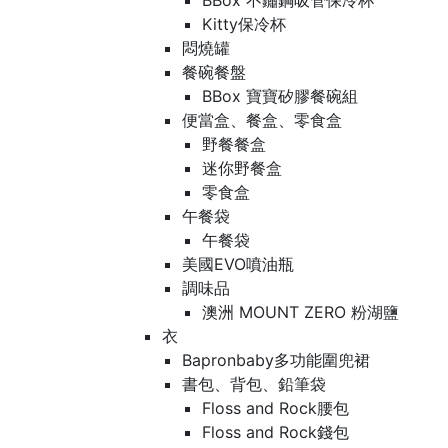
BBox 不鏽鋼吸管保冷杯
Kitty保冷杯
悶燒罐
餐碗餐盤
BBox 寶寶矽膠餐碗組
便當盒、餐盒、零食盒
野餐餐盒
迷你野餐盒
零食盒
午餐袋
午餐袋
美國EVO噴油瓶
調味品
澳洲 MOUNT ZERO 粉湖鹽
衣
Bapronbaby多功能圍兜裙
書包、背包、鉛筆袋
Floss and Rock腰包
Floss and Rock錢包