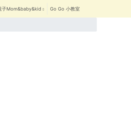
子Mom&baby&kid
Go Go 小教室