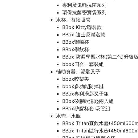
專利魔鬼氈抗菌系列
環保抗菌密實袋系列
水杯、替換吸管
BBox Kitty聯名款
BBox 迪士尼聯名款
BBox鴨嘴杯
BBox學飲杯
BBox 防漏學習水杯(第二代)升級
bbox四合一套裝組
輔助食器、湯匙叉子
bbox咬樂美
bbox多功能防掉鏈
BBox專利湯匙叉子組
BBox矽膠軟湯匙兩入組
BBox矽膠杯套 吸管組
水壺、水瓶
BBox Tritan直飲水壺(450ml600m
BBox Tritan隨行水壺(450ml600m