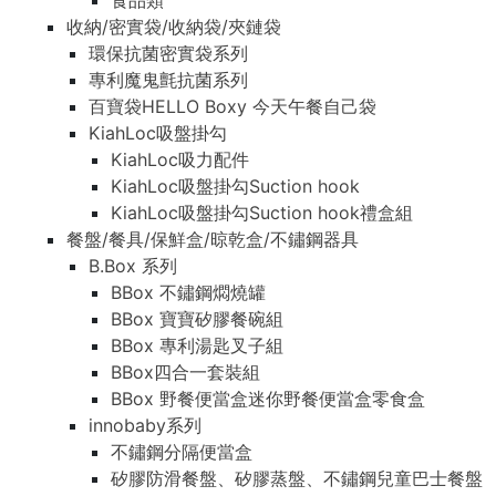
食品類
收納/密實袋/收納袋/夾鏈袋
環保抗菌密實袋系列
專利魔鬼氈抗菌系列
百寶袋HELLO Boxy 今天午餐自己袋
KiahLoc吸盤掛勾
KiahLoc吸力配件
KiahLoc吸盤掛勾Suction hook
KiahLoc吸盤掛勾Suction hook禮盒組
餐盤/餐具/保鮮盒/晾乾盒/不鏽鋼器具
B.Box 系列
BBox 不鏽鋼燜燒罐
BBox 寶寶矽膠餐碗組
BBox 專利湯匙叉子組
BBox四合一套裝組
BBox 野餐便當盒迷你野餐便當盒零食盒
innobaby系列
不鏽鋼分隔便當盒
矽膠防滑餐盤、矽膠蒸盤、不鏽鋼兒童巴士餐盤