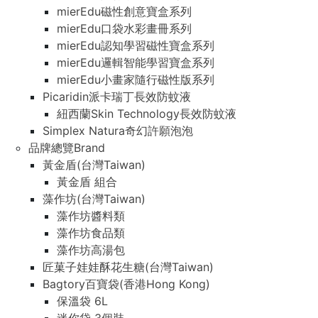
mierEdu磁性創意寶盒系列
mierEdu口袋水彩畫冊系列
mierEdu認知學習磁性寶盒系列
mierEdu邏輯智能學習寶盒系列
mierEdu小畫家隨行磁性版系列
Picaridin派卡瑞丁長效防蚊液
紐西蘭Skin Technology長效防蚊液
Simplex Natura奇幻許願泡泡
品牌總覽Brand
黃金盾(台灣Taiwan)
黃金盾 組合
藻作坊(台灣Taiwan)
藻作坊醬料類
藻作坊食品類
藻作坊高湯包
匠菓子娃娃酥花生糖(台灣Taiwan)
Bagtory百寶袋(香港Hong Kong)
保溫袋 6L