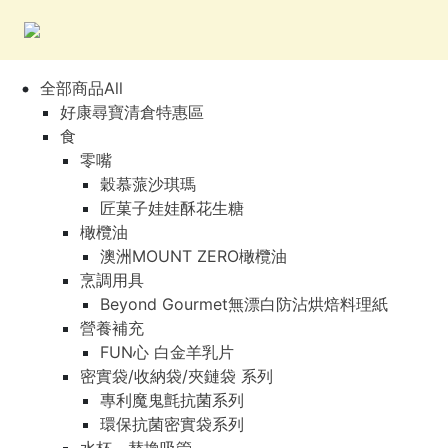
全部商品All
好康尋寶清倉特惠區
食
零嘴
穀慕蒎沙琪瑪
匠菓子娃娃酥花生糖
橄欖油
澳洲MOUNT ZERO橄欖油
烹調用具
Beyond Gourmet無漂白防沾烘焙料理紙
營養補充
FUN心 白金羊乳片
密實袋/收納袋/夾鏈袋 系列
專利魔鬼氈抗菌系列
環保抗菌密實袋系列