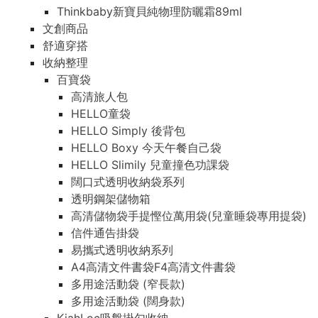
Thinkbaby新寶貝純物理防曬霜89ml
文創商品
舒適穿搭
收納整理
百寶袋
高清旅人包
HELLO童袋
HELLO Simply 後背包
HELLO Boxy 今天午餐自己袋
HELLO Slimily 兒童撞色功課袋
闊口式透明收納袋系列
透明鋼架儲物箱
高清儲物袋手提慳位萬用袋(兒童睡袋專用提袋)
信件通告掛袋
易攜式透明收納系列
A4高清文件書袋F4高清文件書袋
多用途活動袋 (窄長款)
多用途活動袋 (闊身款)