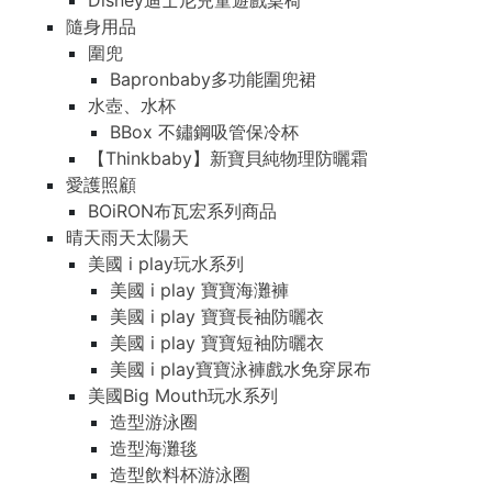
Disney迪士尼兒童遊戲桌椅
隨身用品
圍兜
Bapronbaby多功能圍兜裙
水壺、水杯
BBox 不鏽鋼吸管保冷杯
【Thinkbaby】新寶貝純物理防曬霜
愛護照顧
BOiRON布瓦宏系列商品
晴天雨天太陽天
美國 i play玩水系列
美國 i play 寶寶海灘褲
美國 i play 寶寶長袖防曬衣
美國 i play 寶寶短袖防曬衣
美國 i play寶寶泳褲戲水免穿尿布
美國Big Mouth玩水系列
造型游泳圈
造型海灘毯
造型飲料杯游泳圈