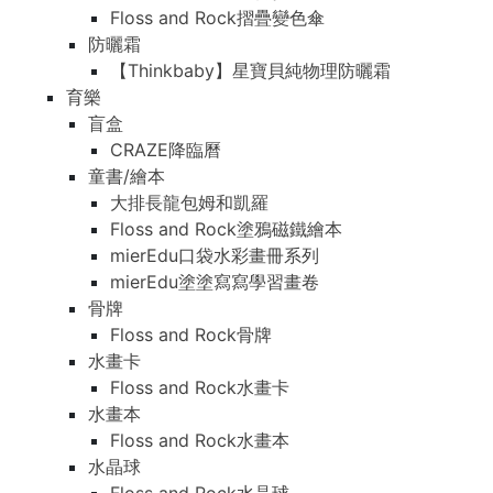
Floss and Rock摺疊變色傘
防曬霜
【Thinkbaby】星寶貝純物理防曬霜
育樂
盲盒
CRAZE降臨曆
童書/繪本
大排長龍包姆和凱羅
Floss and Rock塗鴉磁鐵繪本
mierEdu口袋水彩畫冊系列
mierEdu塗塗寫寫學習畫卷
骨牌
Floss and Rock骨牌
水畫卡
Floss and Rock水畫卡
水畫本
Floss and Rock水畫本
水晶球