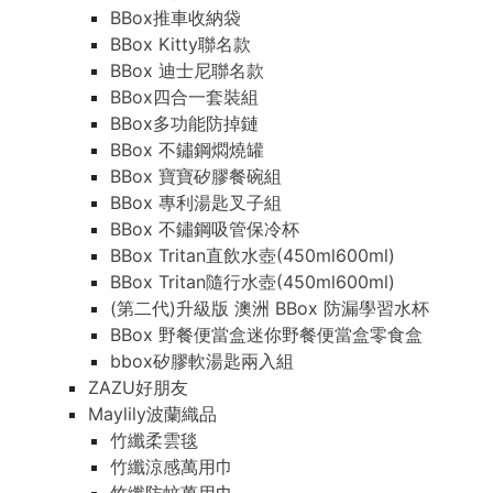
BBox推車收納袋
BBox Kitty聯名款
BBox 迪士尼聯名款
BBox四合一套裝組
BBox多功能防掉鏈
BBox 不鏽鋼燜燒罐
BBox 寶寶矽膠餐碗組
BBox 專利湯匙叉子組
BBox 不鏽鋼吸管保冷杯
BBox Tritan直飲水壺(450ml600ml)
BBox Tritan隨行水壺(450ml600ml)
(第二代)升級版 澳洲 BBox 防漏學習水杯
BBox 野餐便當盒迷你野餐便當盒零食盒
bbox矽膠軟湯匙兩入組
ZAZU好朋友
Maylily波蘭織品
竹纖柔雲毯
竹纖涼感萬用巾