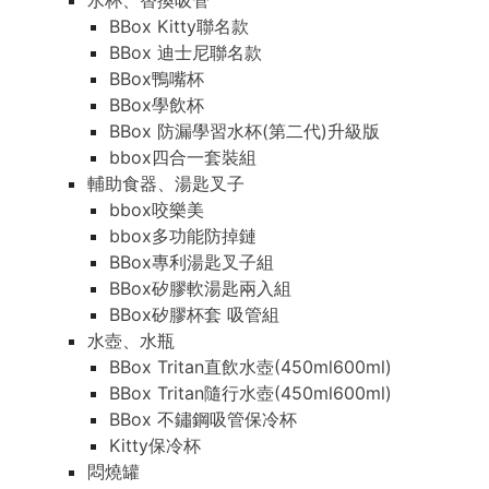
水杯、替換吸管
BBox Kitty聯名款
BBox 迪士尼聯名款
BBox鴨嘴杯
BBox學飲杯
BBox 防漏學習水杯(第二代)升級版
bbox四合一套裝組
輔助食器、湯匙叉子
bbox咬樂美
bbox多功能防掉鏈
BBox專利湯匙叉子組
BBox矽膠軟湯匙兩入組
BBox矽膠杯套 吸管組
水壺、水瓶
BBox Tritan直飲水壺(450ml600ml)
BBox Tritan隨行水壺(450ml600ml)
BBox 不鏽鋼吸管保冷杯
Kitty保冷杯
悶燒罐