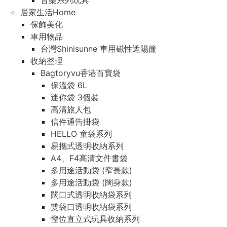
音樂系列玩具
居家生活Home
傢飾美化
車用物品
台灣Shinisunne 車用磁性遮陽簾
收納整理
Bagtoryvu香港百寶袋
保溫袋 6L
迷你袋 3個裝
高清旅人包
信件通告掛袋
HELLO 童袋系列
易攜式透明收納系列
A4、F4高清文件書袋
多用途活動袋 (窄長款)
多用途活動袋 (闊身款)
闊口式透明收納袋系列
雙袋口透明收納袋系列
慳位直立式玩具收納系列