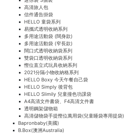
迷你袋 3個裝
高清旅人包
信件通告掛袋
HELLO 童袋系列
易攜式透明收納系列
多用途活動袋 (闊身款)
多用途活動袋 (窄長款)
闊口式透明收納袋系列
雙袋口透明收納袋系列
慳位直立式玩具收納系列
2021分隔小物收納格系列
HELLO Boxy 今天午餐自己袋
HELLO Simply 後背包
HELLO Slimily 兒童撞色功課袋
A4高清文件書袋、F4高清文件書
透明鋼架儲物箱
高清儲物袋手提慳位萬用袋(兒童睡袋專用提袋)
Bapronbaby(美國)
B.Box(澳洲Australia)