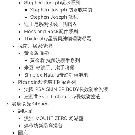
Stephen Joseph玩水系列
Stephen Joseph 防水收納袋
Stephen Joseph 泳鏡
迪士尼系列泳裝、防曬衣
Floss and Rock配件系列
Thinkbaby星寶貝純物理防曬霜
抗菌、居家清潔
黃金盾 系列
黃金盾 抗菌洗護手系列
米豆-乾洗手、潔手噴霧
Simplex Natura奇幻許願泡泡
Picaridin派卡瑞丁防蚊系列
法國 PSA SKIN 2P BODY長效防蚊乳液
紐西蘭Skin Technology長效防蚊液
餐廚食光Kitchen
調味品
澳洲 MOUNT ZERO 粉湖鹽
藻作坊新品高湯包
圍兜