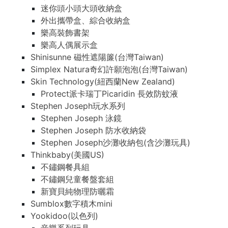
迷你頭小頭大頭收納盒
外出攜帶盒、綜合收納盒
樂高裝飾書架
樂高人偶展示盒
Shinisunne 磁性遮陽簾(台灣Taiwan)
Simplex Natura奇幻許願泡泡(台灣Taiwan)
Skin Technology(紐西蘭New Zealand)
Protect派卡瑞丁Picaridin 長效防蚊液
Stephen Joseph玩水系列
Stephen Joseph 泳鏡
Stephen Joseph 防水收納袋
Stephen Joseph沙灘收納包(含沙灘玩具)
Thinkbaby(美國US)
不鏽鋼餐具組
不鏽鋼兒童餐盤套組
新寶貝純物理防曬霜
Sumblox數字積木mini
Yookidoo(以色列)