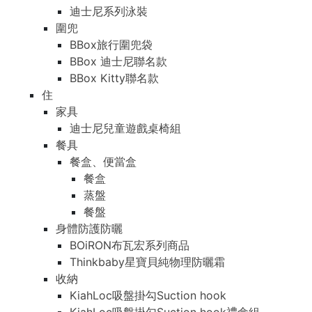
迪士尼系列泳裝
圍兜
BBox旅行圍兜袋
BBox 迪士尼聯名款
BBox Kitty聯名款
住
家具
迪士尼兒童遊戲桌椅組
餐具
餐盒、便當盒
餐盒
蒸盤
餐盤
身體防護防曬
BOiRON布瓦宏系列商品
Thinkbaby星寶貝純物理防曬霜
收納
KiahLoc吸盤掛勾Suction hook