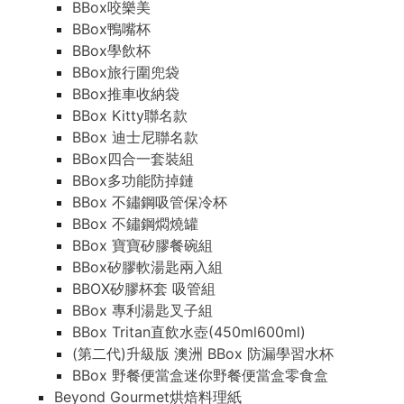
BBox咬樂美
BBox鴨嘴杯
BBox學飲杯
BBox旅行圍兜袋
BBox推車收納袋
BBox Kitty聯名款
BBox 迪士尼聯名款
BBox四合一套裝組
BBox多功能防掉鏈
BBox 不鏽鋼吸管保冷杯
BBox 不鏽鋼燜燒罐
BBox 寶寶矽膠餐碗組
BBox矽膠軟湯匙兩入組
BBOX矽膠杯套 吸管組
BBox 專利湯匙叉子組
BBox Tritan直飲水壺(450ml600ml)
(第二代)升級版 澳洲 BBox 防漏學習水杯
BBox 野餐便當盒迷你野餐便當盒零食盒
Beyond Gourmet烘焙料理紙