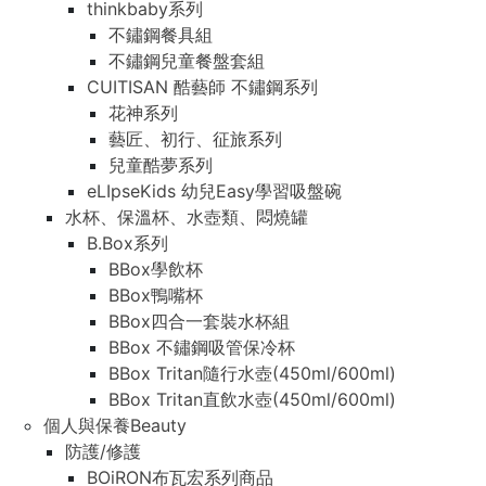
thinkbaby系列
不鏽鋼餐具組
不鏽鋼兒童餐盤套組
CUITISAN 酷藝師 不鏽鋼系列
花神系列
藝匠、初行、征旅系列
兒童酷夢系列
eLIpseKids 幼兒Easy學習吸盤碗
水杯、保溫杯、水壺類、悶燒罐
B.Box系列
BBox學飲杯
BBox鴨嘴杯
BBox四合一套裝水杯組
BBox 不鏽鋼吸管保冷杯
BBox Tritan隨行水壺(450ml/600ml)
BBox Tritan直飲水壺(450ml/600ml)
個人與保養Beauty
防護/修護
BOiRON布瓦宏系列商品