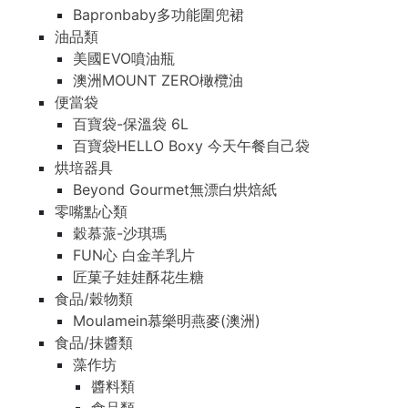
Bapronbaby多功能圍兜裙
油品類
美國EVO噴油瓶
澳洲MOUNT ZERO橄欖油
便當袋
百寶袋-保溫袋 6L
百寶袋HELLO Boxy 今天午餐自己袋
烘培器具
Beyond Gourmet無漂白烘焙紙
零嘴點心類
穀慕蒎-沙琪瑪
FUN心 白金羊乳片
匠菓子娃娃酥花生糖
食品/穀物類
Moulamein慕樂明燕麥(澳洲)
食品/抹醬類
藻作坊
醬料類