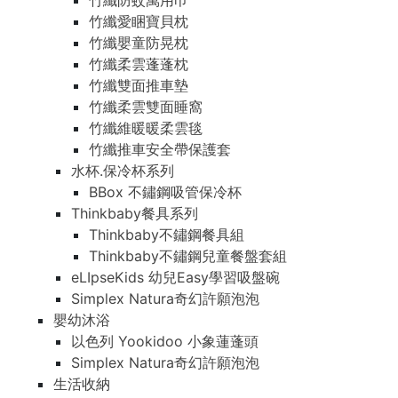
竹纖防蚊萬用巾
竹纖愛睏寶貝枕
竹纖嬰童防晃枕
竹纖柔雲蓬蓬枕
竹纖雙面推車墊
竹纖柔雲雙面睡窩
竹纖維暖暖柔雲毯
竹纖推車安全帶保護套
水杯.保冷杯系列
BBox 不鏽鋼吸管保冷杯
Thinkbaby餐具系列
Thinkbaby不鏽鋼餐具組
Thinkbaby不鏽鋼兒童餐盤套組
eLIpseKids 幼兒Easy學習吸盤碗
Simplex Natura奇幻許願泡泡
嬰幼沐浴
以色列 Yookidoo 小象蓮蓬頭
Simplex Natura奇幻許願泡泡
生活收納