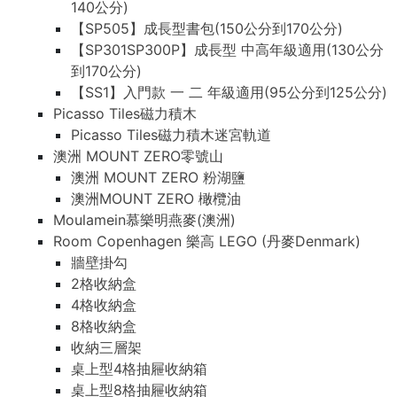
140公分)
【SP505】成長型書包(150公分到170公分)
【SP301SP300P】成長型 中高年級適用(130公分
到170公分)
【SS1】入門款 一 二 年級適用(95公分到125公分)
Picasso Tiles磁力積木
Picasso Tiles磁力積木迷宮軌道
澳洲 MOUNT ZERO零號山
澳洲 MOUNT ZERO 粉湖鹽
澳洲MOUNT ZERO 橄欖油
Moulamein慕樂明燕麥(澳洲)
Room Copenhagen 樂高 LEGO (丹麥Denmark)
牆壁掛勾
2格收納盒
4格收納盒
8格收納盒
收納三層架
桌上型4格抽屜收納箱
桌上型8格抽屜收納箱