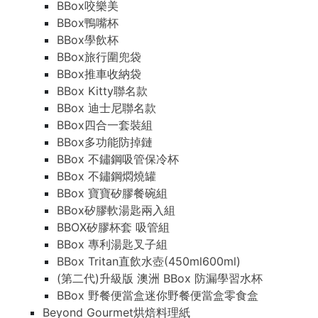
BBox咬樂美
BBox鴨嘴杯
BBox學飲杯
BBox旅行圍兜袋
BBox推車收納袋
BBox Kitty聯名款
BBox 迪士尼聯名款
BBox四合一套裝組
BBox多功能防掉鏈
BBox 不鏽鋼吸管保冷杯
BBox 不鏽鋼燜燒罐
BBox 寶寶矽膠餐碗組
BBox矽膠軟湯匙兩入組
BBOX矽膠杯套 吸管組
BBox 專利湯匙叉子組
BBox Tritan直飲水壺(450ml600ml)
(第二代)升級版 澳洲 BBox 防漏學習水杯
BBox 野餐便當盒迷你野餐便當盒零食盒
Beyond Gourmet烘焙料理紙