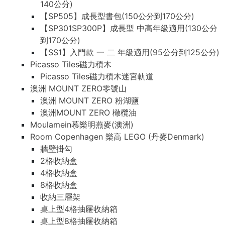
140公分)
【SP505】成長型書包(150公分到170公分)
【SP301SP300P】成長型 中高年級適用(130公分
到170公分)
【SS1】入門款 一 二 年級適用(95公分到125公分)
Picasso Tiles磁力積木
Picasso Tiles磁力積木迷宮軌道
澳洲 MOUNT ZERO零號山
澳洲 MOUNT ZERO 粉湖鹽
澳洲MOUNT ZERO 橄欖油
Moulamein慕樂明燕麥(澳洲)
Room Copenhagen 樂高 LEGO (丹麥Denmark)
牆壁掛勾
2格收納盒
4格收納盒
8格收納盒
收納三層架
桌上型4格抽屜收納箱
桌上型8格抽屜收納箱