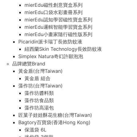
mierEdu磁性創意寶盒系列
mierEdu口袋水彩畫冊系列
mierEdu認知學習磁性寶盒系列
mierEdu邏輯智能學習寶盒系列
mierEdu小畫家隨行磁性版系列
Picaridin派卡瑞丁長效防蚊液
紐西蘭Skin Technology長效防蚊液
Simplex Natura奇幻許願泡泡
品牌總覽Brand
黃金盾(台灣Taiwan)
黃金盾 組合
藻作坊(台灣Taiwan)
藻作坊醬料類
藻作坊食品類
藻作坊高湯包
匠菓子娃娃酥花生糖(台灣Taiwan)
Bagtory百寶袋(香港Hong Kong)
保溫袋 6L