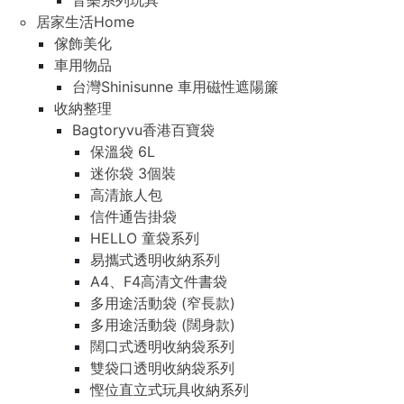
音樂系列玩具
居家生活Home
傢飾美化
車用物品
台灣Shinisunne 車用磁性遮陽簾
收納整理
Bagtoryvu香港百寶袋
保溫袋 6L
迷你袋 3個裝
高清旅人包
信件通告掛袋
HELLO 童袋系列
易攜式透明收納系列
A4、F4高清文件書袋
多用途活動袋 (窄長款)
多用途活動袋 (闊身款)
闊口式透明收納袋系列
雙袋口透明收納袋系列
慳位直立式玩具收納系列