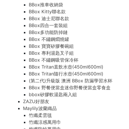
BBox推車收納袋
BBox Kitty聯名款
BBox 迪士尼聯名款
BBox四合一套裝組
BBox多功能防掉鏈
BBox 不鏽鋼燜燒罐
BBox 寶寶矽膠餐碗組
BBox 專利湯匙叉子組
BBox 不鏽鋼吸管保冷杯
BBox Tritan直飲水壺(450ml600ml)
BBox Tritan隨行水壺(450ml600ml)
(第二代)升級版 澳洲 BBox 防漏學習水杯
BBox 野餐便當盒迷你野餐便當盒零食盒
bbox矽膠軟湯匙兩入組
ZAZU好朋友
Maylily波蘭織品
竹纖柔雲毯
竹纖涼感萬用巾