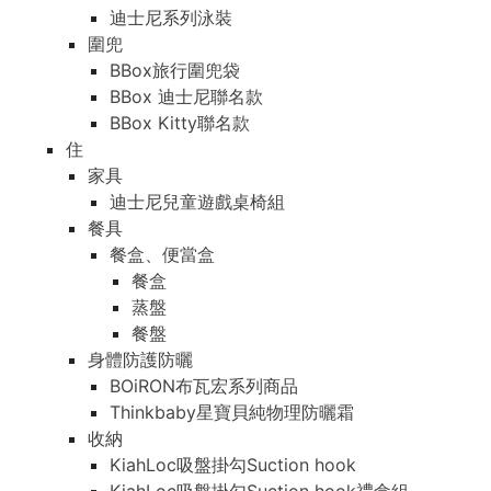
迪士尼系列泳裝
圍兜
BBox旅行圍兜袋
BBox 迪士尼聯名款
BBox Kitty聯名款
住
家具
迪士尼兒童遊戲桌椅組
餐具
餐盒、便當盒
餐盒
蒸盤
餐盤
身體防護防曬
BOiRON布瓦宏系列商品
Thinkbaby星寶貝純物理防曬霜
收納
KiahLoc吸盤掛勾Suction hook