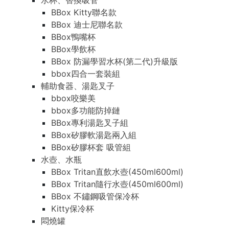
水杯、替換吸管
BBox Kitty聯名款
BBox 迪士尼聯名款
BBox鴨嘴杯
BBox學飲杯
BBox 防漏學習水杯(第二代)升級版
bbox四合一套裝組
輔助食器、湯匙叉子
bbox咬樂美
bbox多功能防掉鏈
BBox專利湯匙叉子組
BBox矽膠軟湯匙兩入組
BBox矽膠杯套 吸管組
水壺、水瓶
BBox Tritan直飲水壺(450ml600ml)
BBox Tritan隨行水壺(450ml600ml)
BBox 不鏽鋼吸管保冷杯
Kitty保冷杯
悶燒罐