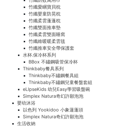
竹纖防蚊萬用巾
竹纖愛睏寶貝枕
竹纖嬰童防晃枕
竹纖柔雲蓬蓬枕
竹纖雙面推車墊
竹纖柔雲雙面睡窩
竹纖維暖暖柔雲毯
竹纖推車安全帶保護套
水杯.保冷杯系列
BBox 不鏽鋼吸管保冷杯
Thinkbaby餐具系列
Thinkbaby不鏽鋼餐具組
Thinkbaby不鏽鋼兒童餐盤套組
eLIpseKids 幼兒Easy學習吸盤碗
Simplex Natura奇幻許願泡泡
嬰幼沐浴
以色列 Yookidoo 小象蓮蓬頭
Simplex Natura奇幻許願泡泡
生活收納