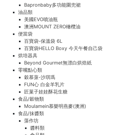
Bapronbaby多功能圍兜裙
油品類
美國EVO噴油瓶
澳洲MOUNT ZERO橄欖油
便當袋
百寶袋-保溫袋 6L
百寶袋HELLO Boxy 今天午餐自己袋
烘培器具
Beyond Gourmet無漂白烘焙紙
零嘴點心類
穀慕蒎-沙琪瑪
FUN心 白金羊乳片
匠菓子娃娃酥花生糖
食品/穀物類
Moulamein慕樂明燕麥(澳洲)
食品/抹醬類
藻作坊
醬料類