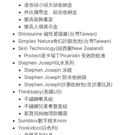
迷你頭小頭大頭收納盒
外出攜帶盒、綜合收納盒
樂高裝飾書架
樂高人偶展示盒
Shinisunne 磁性遮陽簾(台灣Taiwan)
Simplex Natura奇幻許願泡泡(台灣Taiwan)
Skin Technology(紐西蘭New Zealand)
Protect派卡瑞丁Picaridin 長效防蚊液
Stephen Joseph玩水系列
Stephen Joseph 泳鏡
Stephen Joseph 防水收納袋
Stephen Joseph沙灘收納包(含沙灘玩具)
Thinkbaby(美國US)
不鏽鋼餐具組
不鏽鋼兒童餐盤套組
新寶貝純物理防曬霜
Sumblox數字積木mini
Yookidoo(以色列)