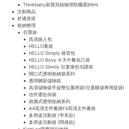
Thinkbaby新寶貝純物理防曬霜89ml
文創商品
舒適穿搭
收納整理
百寶袋
高清旅人包
HELLO童袋
HELLO Simply 後背包
HELLO Boxy 今天午餐自己袋
HELLO Slimily 兒童撞色功課袋
闊口式透明收納袋系列
透明鋼架儲物箱
高清儲物袋手提慳位萬用袋(兒童睡袋專用提袋)
信件通告掛袋
易攜式透明收納系列
A4高清文件書袋F4高清文件書袋
多用途活動袋 (窄長款)
多用途活動袋 (闊身款)