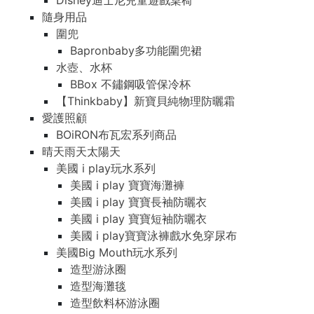
Disney迪士尼兒童遊戲桌椅
隨身用品
圍兜
Bapronbaby多功能圍兜裙
水壺、水杯
BBox 不鏽鋼吸管保冷杯
【Thinkbaby】新寶貝純物理防曬霜
愛護照顧
BOiRON布瓦宏系列商品
晴天雨天太陽天
美國 i play玩水系列
美國 i play 寶寶海灘褲
美國 i play 寶寶長袖防曬衣
美國 i play 寶寶短袖防曬衣
美國 i play寶寶泳褲戲水免穿尿布
美國Big Mouth玩水系列
造型游泳圈
造型海灘毯
造型飲料杯游泳圈