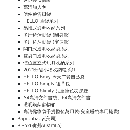
迷你袋 3個裝
高清旅人包
信件通告掛袋
HELLO 童袋系列
易攜式透明收納系列
多用途活動袋 (闊身款)
多用途活動袋 (窄長款)
闊口式透明收納袋系列
雙袋口透明收納袋系列
慳位直立式玩具收納系列
2021分隔小物收納格系列
HELLO Boxy 今天午餐自己袋
HELLO Simply 後背包
HELLO Slimily 兒童撞色功課袋
A4高清文件書袋、F4高清文件書
透明鋼架儲物箱
高清儲物袋手提慳位萬用袋(兒童睡袋專用提袋)
Bapronbaby(美國)
B.Box(澳洲Australia)