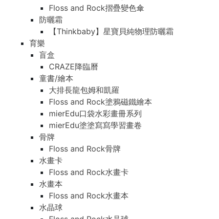
Floss and Rock摺疊變色傘
防曬霜
【Thinkbaby】星寶貝純物理防曬霜
育樂
盲盒
CRAZE降臨曆
童書/繪本
大排長龍包姆和凱羅
Floss and Rock塗鴉磁鐵繪本
mierEdu口袋水彩畫冊系列
mierEdu塗塗寫寫學習畫卷
骨牌
Floss and Rock骨牌
水畫卡
Floss and Rock水畫卡
水畫本
Floss and Rock水畫本
水晶球