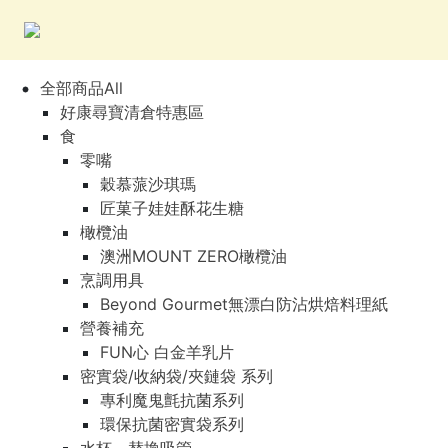
全部商品All
好康尋寶清倉特惠區
食
零嘴
穀慕蒎沙琪瑪
匠菓子娃娃酥花生糖
橄欖油
澳洲MOUNT ZERO橄欖油
烹調用具
Beyond Gourmet無漂白防沾烘焙料理紙
營養補充
FUN心 白金羊乳片
密實袋/收納袋/夾鏈袋 系列
專利魔鬼氈抗菌系列
環保抗菌密實袋系列