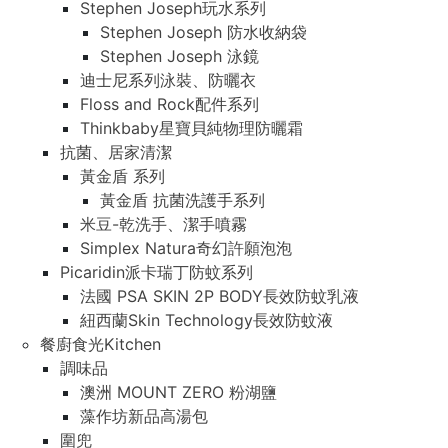
Stephen Joseph玩水系列
Stephen Joseph 防水收納袋
Stephen Joseph 泳鏡
迪士尼系列泳裝、防曬衣
Floss and Rock配件系列
Thinkbaby星寶貝純物理防曬霜
抗菌、居家清潔
黃金盾 系列
黃金盾 抗菌洗護手系列
米豆-乾洗手、潔手噴霧
Simplex Natura奇幻許願泡泡
Picaridin派卡瑞丁防蚊系列
法國 PSA SKIN 2P BODY長效防蚊乳液
紐西蘭Skin Technology長效防蚊液
餐廚食光Kitchen
調味品
澳洲 MOUNT ZERO 粉湖鹽
藻作坊新品高湯包
圍兜