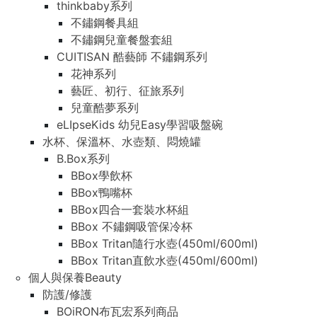
thinkbaby系列
不鏽鋼餐具組
不鏽鋼兒童餐盤套組
CUITISAN 酷藝師 不鏽鋼系列
花神系列
藝匠、初行、征旅系列
兒童酷夢系列
eLIpseKids 幼兒Easy學習吸盤碗
水杯、保溫杯、水壺類、悶燒罐
B.Box系列
BBox學飲杯
BBox鴨嘴杯
BBox四合一套裝水杯組
BBox 不鏽鋼吸管保冷杯
BBox Tritan隨行水壺(450ml/600ml)
BBox Tritan直飲水壺(450ml/600ml)
個人與保養Beauty
防護/修護
BOiRON布瓦宏系列商品