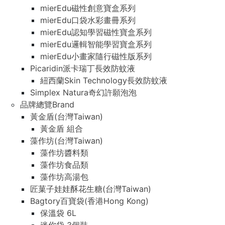
mierEdu磁性創意寶盒系列
mierEdu口袋水彩畫冊系列
mierEdu認知學習磁性寶盒系列
mierEdu邏輯智能學習寶盒系列
mierEdu小畫家隨行磁性版系列
Picaridin派卡瑞丁長效防蚊液
紐西蘭Skin Technology長效防蚊液
Simplex Natura奇幻許願泡泡
品牌總覽Brand
黃金盾(台灣Taiwan)
黃金盾 組合
藻作坊(台灣Taiwan)
藻作坊醬料類
藻作坊食品類
藻作坊高湯包
匠菓子娃娃酥花生糖(台灣Taiwan)
Bagtory百寶袋(香港Hong Kong)
保溫袋 6L