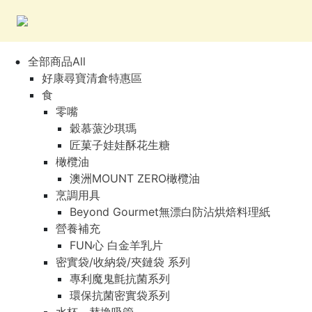
全部商品All
好康尋寶清倉特惠區
食
零嘴
穀慕蒎沙琪瑪
匠菓子娃娃酥花生糖
橄欖油
澳洲MOUNT ZERO橄欖油
烹調用具
Beyond Gourmet無漂白防沾烘焙料理紙
營養補充
FUN心 白金羊乳片
密實袋/收納袋/夾鏈袋 系列
專利魔鬼氈抗菌系列
環保抗菌密實袋系列