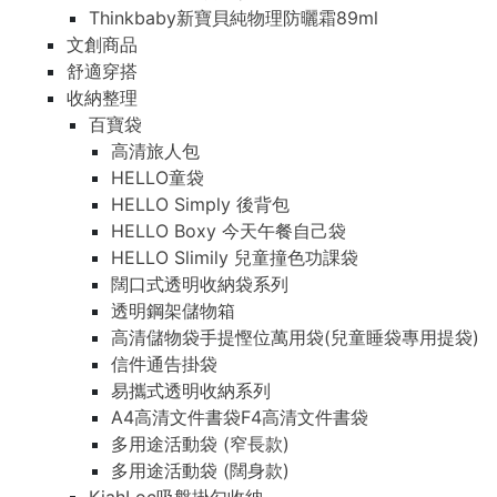
Thinkbaby新寶貝純物理防曬霜89ml
文創商品
舒適穿搭
收納整理
百寶袋
高清旅人包
HELLO童袋
HELLO Simply 後背包
HELLO Boxy 今天午餐自己袋
HELLO Slimily 兒童撞色功課袋
闊口式透明收納袋系列
透明鋼架儲物箱
高清儲物袋手提慳位萬用袋(兒童睡袋專用提袋)
信件通告掛袋
易攜式透明收納系列
A4高清文件書袋F4高清文件書袋
多用途活動袋 (窄長款)
多用途活動袋 (闊身款)