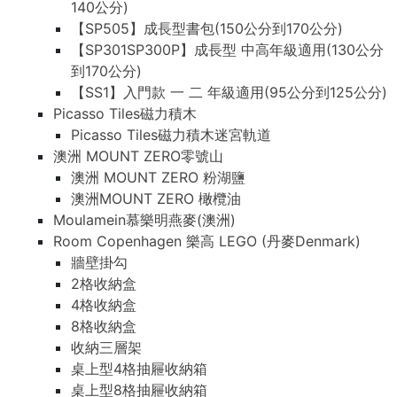
140公分)
【SP505】成長型書包(150公分到170公分)
【SP301SP300P】成長型 中高年級適用(130公分
到170公分)
【SS1】入門款 一 二 年級適用(95公分到125公分)
Picasso Tiles磁力積木
Picasso Tiles磁力積木迷宮軌道
澳洲 MOUNT ZERO零號山
澳洲 MOUNT ZERO 粉湖鹽
澳洲MOUNT ZERO 橄欖油
Moulamein慕樂明燕麥(澳洲)
Room Copenhagen 樂高 LEGO (丹麥Denmark)
牆壁掛勾
2格收納盒
4格收納盒
8格收納盒
收納三層架
桌上型4格抽屜收納箱
桌上型8格抽屜收納箱