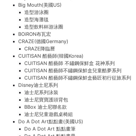
Big Mouth(美國US)
造型游泳圈
造型海灘毯
造型飲料杯游泳圈
BOiRON布瓦宏
CRAZE(德國Germany)
CRAZE降臨曆
CUITISAN 酷藝師(韓國Korea)
CUITISAN 酷藝師 不鏽鋼保鮮盒 花神系列
CUITISAN 酷藝師不鏽鋼保鮮盒兒童酷夢系列
CUITISAN 酷藝師不鏽鋼保鮮盒藝匠初行征旅系列
Disney迪士尼系列
迪士尼系列泳裝
迪士尼寶寶護頭背包
BBox 迪士尼聯名款
迪士尼兒童遊戲桌椅組
Do A Dot Art點點畫(美國US)
Do A Dot Art 點點畫筆