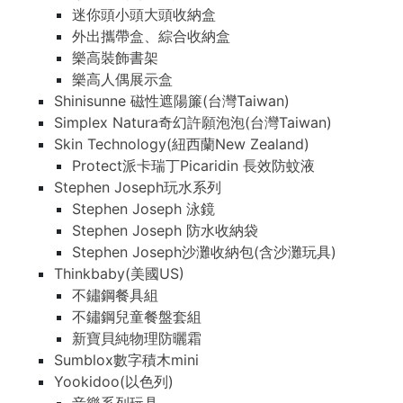
迷你頭小頭大頭收納盒
外出攜帶盒、綜合收納盒
樂高裝飾書架
樂高人偶展示盒
Shinisunne 磁性遮陽簾(台灣Taiwan)
Simplex Natura奇幻許願泡泡(台灣Taiwan)
Skin Technology(紐西蘭New Zealand)
Protect派卡瑞丁Picaridin 長效防蚊液
Stephen Joseph玩水系列
Stephen Joseph 泳鏡
Stephen Joseph 防水收納袋
Stephen Joseph沙灘收納包(含沙灘玩具)
Thinkbaby(美國US)
不鏽鋼餐具組
不鏽鋼兒童餐盤套組
新寶貝純物理防曬霜
Sumblox數字積木mini
Yookidoo(以色列)