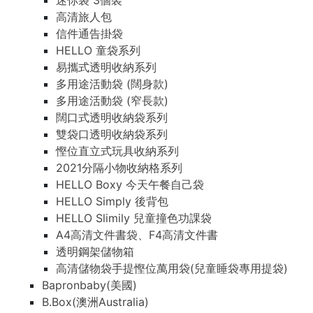
迷你袋 3個裝
高清旅人包
信件通告掛袋
HELLO 童袋系列
易攜式透明收納系列
多用途活動袋 (闊身款)
多用途活動袋 (窄長款)
闊口式透明收納袋系列
雙袋口透明收納袋系列
慳位直立式玩具收納系列
2021分隔小物收納格系列
HELLO Boxy 今天午餐自己袋
HELLO Simply 後背包
HELLO Slimily 兒童撞色功課袋
A4高清文件書袋、F4高清文件書
透明鋼架儲物箱
高清儲物袋手提慳位萬用袋(兒童睡袋專用提袋)
Bapronbaby(美國)
B.Box(澳洲Australia)