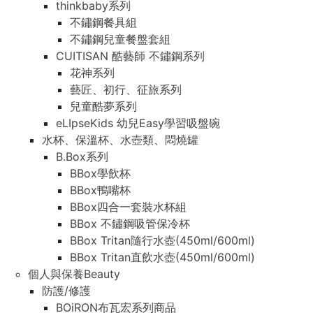
thinkbaby系列
不鏽鋼餐具組
不鏽鋼兒童餐盤套組
CUITISAN 酷藝師 不鏽鋼系列
花神系列
藝匠、初行、征旅系列
兒童酷夢系列
eLIpseKids 幼兒Easy學習吸盤碗
水杯、保溫杯、水壺類、悶燒罐
B.Box系列
BBox學飲杯
BBox鴨嘴杯
BBox四合一套裝水杯組
BBox 不鏽鋼吸管保冷杯
BBox Tritan隨行水壺(450ml/600ml)
BBox Tritan直飲水壺(450ml/600ml)
個人與保養Beauty
防護/修護
BOiRON布瓦宏系列商品