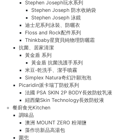
Stephen Joseph玩水系列
Stephen Joseph 防水收納袋
Stephen Joseph 泳鏡
迪士尼系列泳裝、防曬衣
Floss and Rock配件系列
Thinkbaby星寶貝純物理防曬霜
抗菌、居家清潔
黃金盾 系列
黃金盾 抗菌洗護手系列
米豆-乾洗手、潔手噴霧
Simplex Natura奇幻許願泡泡
Picaridin派卡瑞丁防蚊系列
法國 PSA SKIN 2P BODY長效防蚊乳液
紐西蘭Skin Technology長效防蚊液
餐廚食光Kitchen
調味品
澳洲 MOUNT ZERO 粉湖鹽
藻作坊新品高湯包
圍兜