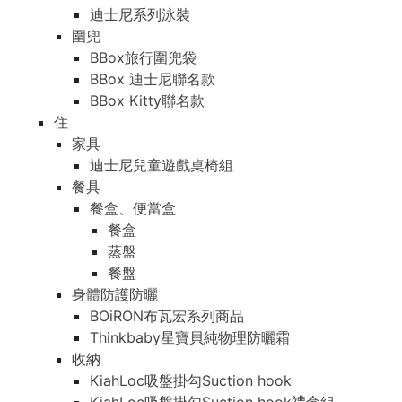
迪士尼系列泳裝
圍兜
BBox旅行圍兜袋
BBox 迪士尼聯名款
BBox Kitty聯名款
住
家具
迪士尼兒童遊戲桌椅組
餐具
餐盒、便當盒
餐盒
蒸盤
餐盤
身體防護防曬
BOiRON布瓦宏系列商品
Thinkbaby星寶貝純物理防曬霜
收納
KiahLoc吸盤掛勾Suction hook