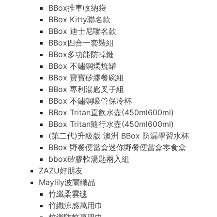
BBox推車收納袋
BBox Kitty聯名款
BBox 迪士尼聯名款
BBox四合一套裝組
BBox多功能防掉鏈
BBox 不鏽鋼燜燒罐
BBox 寶寶矽膠餐碗組
BBox 專利湯匙叉子組
BBox 不鏽鋼吸管保冷杯
BBox Tritan直飲水壺(450ml600ml)
BBox Tritan隨行水壺(450ml600ml)
(第二代)升級版 澳洲 BBox 防漏學習水杯
BBox 野餐便當盒迷你野餐便當盒零食盒
bbox矽膠軟湯匙兩入組
ZAZU好朋友
Maylily波蘭織品
竹纖柔雲毯
竹纖涼感萬用巾