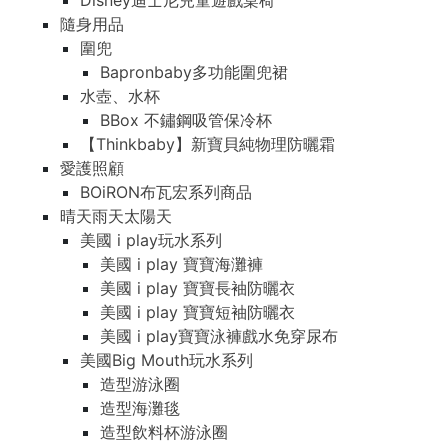
Disney迪士尼兒童遊戲桌椅
隨身用品
圍兜
Bapronbaby多功能圍兜裙
水壺、水杯
BBox 不鏽鋼吸管保冷杯
【Thinkbaby】新寶貝純物理防曬霜
愛護照顧
BOiRON布瓦宏系列商品
晴天雨天太陽天
美國 i play玩水系列
美國 i play 寶寶海灘褲
美國 i play 寶寶長袖防曬衣
美國 i play 寶寶短袖防曬衣
美國 i play寶寶泳褲戲水免穿尿布
美國Big Mouth玩水系列
造型游泳圈
造型海灘毯
造型飲料杯游泳圈