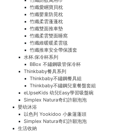
竹纖防蚊萬用巾
竹纖愛睏寶貝枕
竹纖嬰童防晃枕
竹纖柔雲蓬蓬枕
竹纖雙面推車墊
竹纖柔雲雙面睡窩
竹纖維暖暖柔雲毯
竹纖推車安全帶保護套
水杯.保冷杯系列
BBox 不鏽鋼吸管保冷杯
Thinkbaby餐具系列
Thinkbaby不鏽鋼餐具組
Thinkbaby不鏽鋼兒童餐盤套組
eLIpseKids 幼兒Easy學習吸盤碗
Simplex Natura奇幻許願泡泡
嬰幼沐浴
以色列 Yookidoo 小象蓮蓬頭
Simplex Natura奇幻許願泡泡
生活收納