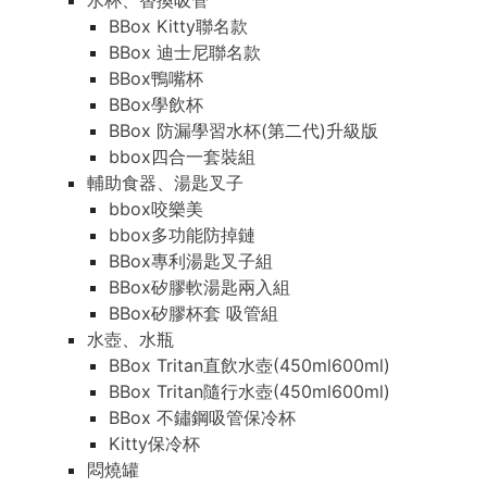
水杯、替換吸管
BBox Kitty聯名款
BBox 迪士尼聯名款
BBox鴨嘴杯
BBox學飲杯
BBox 防漏學習水杯(第二代)升級版
bbox四合一套裝組
輔助食器、湯匙叉子
bbox咬樂美
bbox多功能防掉鏈
BBox專利湯匙叉子組
BBox矽膠軟湯匙兩入組
BBox矽膠杯套 吸管組
水壺、水瓶
BBox Tritan直飲水壺(450ml600ml)
BBox Tritan隨行水壺(450ml600ml)
BBox 不鏽鋼吸管保冷杯
Kitty保冷杯
悶燒罐