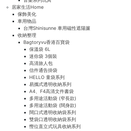
音樂系列玩具
居家生活Home
傢飾美化
車用物品
台灣Shinisunne 車用磁性遮陽簾
收納整理
Bagtoryvu香港百寶袋
保溫袋 6L
迷你袋 3個裝
高清旅人包
信件通告掛袋
HELLO 童袋系列
易攜式透明收納系列
A4、F4高清文件書袋
多用途活動袋 (窄長款)
多用途活動袋 (闊身款)
闊口式透明收納袋系列
雙袋口透明收納袋系列
慳位直立式玩具收納系列