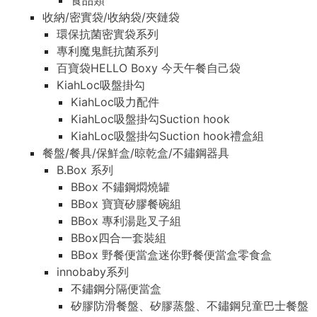
食品類
收納/密實袋/收納袋/夾鏈袋
環保抗菌密實袋系列
專利魔鬼氈抗菌系列
百寶袋HELLO Boxy 今天午餐自己袋
KiahLoc吸盤掛勾
KiahLoc吸力配件
KiahLoc吸盤掛勾Suction hook
KiahLoc吸盤掛勾Suction hook禮盒組
餐盤/餐具/保鮮盒/晾乾盒/不鏽鋼器具
B.Box 系列
BBox 不鏽鋼燜燒罐
BBox 寶寶矽膠餐碗組
BBox 專利湯匙叉子組
BBox四合一套裝組
BBox 野餐便當盒迷你野餐便當盒零食盒
innobaby系列
不鏽鋼分隔便當盒
矽膠防滑餐盤、矽膠蒸盤、不鏽鋼兒童巴士餐盤