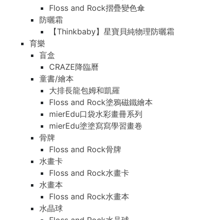
Floss and Rock摺疊變色傘
防曬霜
【Thinkbaby】星寶貝純物理防曬霜
育樂
盲盒
CRAZE降臨曆
童書/繪本
大排長龍包姆和凱羅
Floss and Rock塗鴉磁鐵繪本
mierEdu口袋水彩畫冊系列
mierEdu塗塗寫寫學習畫卷
骨牌
Floss and Rock骨牌
水畫卡
Floss and Rock水畫卡
水畫本
Floss and Rock水畫本
水晶球