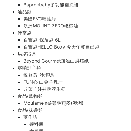
Bapronbaby多功能圍兜裙
油品類
美國EVO噴油瓶
澳洲MOUNT ZERO橄欖油
便當袋
百寶袋-保溫袋 6L
百寶袋HELLO Boxy 今天午餐自己袋
烘培器具
Beyond Gourmet無漂白烘焙紙
零嘴點心類
穀慕蒎-沙琪瑪
FUN心 白金羊乳片
匠菓子娃娃酥花生糖
食品/穀物類
Moulamein慕樂明燕麥(澳洲)
食品/抹醬類
藻作坊
醬料類