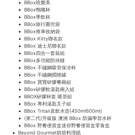
BBox咬樂美
BBox鴨嘴杯
BBox學飲杯
BBox旅行圍兜袋
BBox推車收納袋
BBox Kitty聯名款
BBox 迪士尼聯名款
BBox四合一套裝組
BBox多功能防掉鏈
BBox 不鏽鋼吸管保冷杯
BBox 不鏽鋼燜燒罐
BBox 寶寶矽膠餐碗組
BBox矽膠軟湯匙兩入組
BBOX矽膠杯套 吸管組
BBox 專利湯匙叉子組
BBox Tritan直飲水壺(450ml600ml)
(第二代)升級版 澳洲 BBox 防漏學習水杯
BBox 野餐便當盒迷你野餐便當盒零食盒
Beyond Gourmet烘焙料理紙