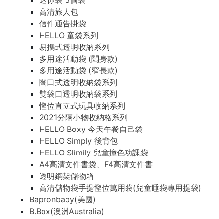
迷你袋 3個裝
高清旅人包
信件通告掛袋
HELLO 童袋系列
易攜式透明收納系列
多用途活動袋 (闊身款)
多用途活動袋 (窄長款)
闊口式透明收納袋系列
雙袋口透明收納袋系列
慳位直立式玩具收納系列
2021分隔小物收納格系列
HELLO Boxy 今天午餐自己袋
HELLO Simply 後背包
HELLO Slimily 兒童撞色功課袋
A4高清文件書袋、F4高清文件書
透明鋼架儲物箱
高清儲物袋手提慳位萬用袋(兒童睡袋專用提袋)
Bapronbaby(美國)
B.Box(澳洲Australia)