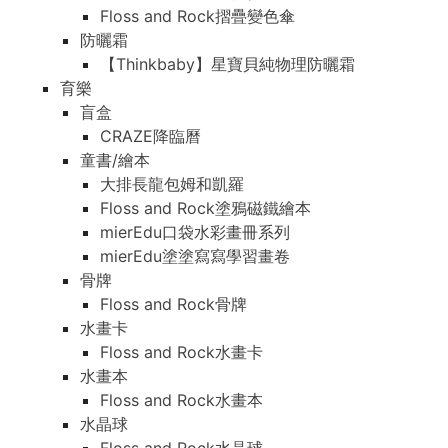
Floss and Rock摺疊變色傘
防曬霜
【Thinkbaby】星寶貝純物理防曬霜
育樂
盲盒
CRAZE降臨曆
童書/繪本
大排長龍包姆和凱羅
Floss and Rock塗鴉磁鐵繪本
mierEdu口袋水彩畫冊系列
mierEdu塗塗寫寫學習畫卷
骨牌
Floss and Rock骨牌
水畫卡
Floss and Rock水畫卡
水畫本
Floss and Rock水畫本
水晶球