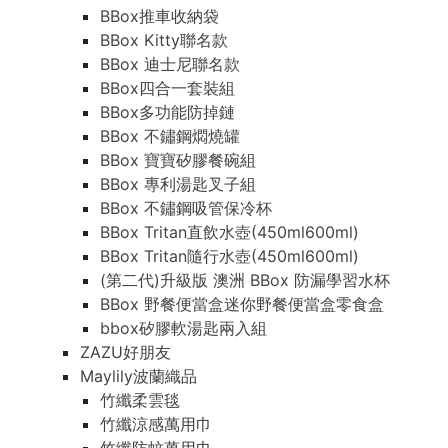
BBox推車收納袋
BBox Kitty聯名款
BBox 迪士尼聯名款
BBox四合一套裝組
BBox多功能防掉鏈
BBox 不鏽鋼燜燒罐
BBox 寶寶矽膠餐碗組
BBox 專利湯匙叉子組
BBox 不鏽鋼吸管保冷杯
BBox Tritan直飲水壺(450ml600ml)
BBox Tritan隨行水壺(450ml600ml)
(第二代)升級版 澳洲 BBox 防漏學習水杯
BBox 野餐便當盒迷你野餐便當盒零食盒
bbox矽膠軟湯匙兩入組
ZAZU好朋友
Maylily波蘭織品
竹纖柔雲毯
竹纖涼感萬用巾