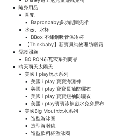
Disney迪士尼兒童遊戲桌椅
隨身用品
圍兜
Bapronbaby多功能圍兜裙
水壺、水杯
BBox 不鏽鋼吸管保冷杯
【Thinkbaby】新寶貝純物理防曬霜
愛護照顧
BOiRON布瓦宏系列商品
晴天雨天太陽天
美國 i play玩水系列
美國 i play 寶寶海灘褲
美國 i play 寶寶長袖防曬衣
美國 i play 寶寶短袖防曬衣
美國 i play寶寶泳褲戲水免穿尿布
美國Big Mouth玩水系列
造型游泳圈
造型海灘毯
造型飲料杯游泳圈