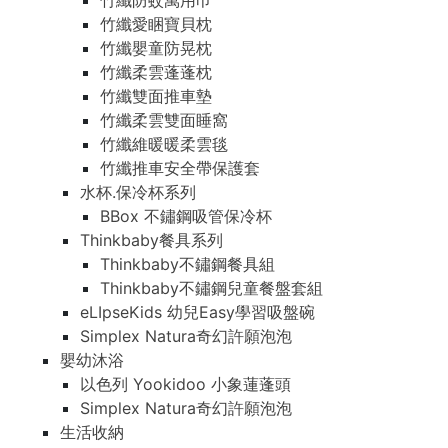
竹纖防蚊萬用巾
竹纖愛睏寶貝枕
竹纖嬰童防晃枕
竹纖柔雲蓬蓬枕
竹纖雙面推車墊
竹纖柔雲雙面睡窩
竹纖維暖暖柔雲毯
竹纖推車安全帶保護套
水杯.保冷杯系列
BBox 不鏽鋼吸管保冷杯
Thinkbaby餐具系列
Thinkbaby不鏽鋼餐具組
Thinkbaby不鏽鋼兒童餐盤套組
eLIpseKids 幼兒Easy學習吸盤碗
Simplex Natura奇幻許願泡泡
嬰幼沐浴
以色列 Yookidoo 小象蓮蓬頭
Simplex Natura奇幻許願泡泡
生活收納