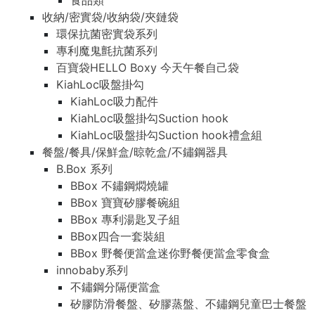
食品類
收納/密實袋/收納袋/夾鏈袋
環保抗菌密實袋系列
專利魔鬼氈抗菌系列
百寶袋HELLO Boxy 今天午餐自己袋
KiahLoc吸盤掛勾
KiahLoc吸力配件
KiahLoc吸盤掛勾Suction hook
KiahLoc吸盤掛勾Suction hook禮盒組
餐盤/餐具/保鮮盒/晾乾盒/不鏽鋼器具
B.Box 系列
BBox 不鏽鋼燜燒罐
BBox 寶寶矽膠餐碗組
BBox 專利湯匙叉子組
BBox四合一套裝組
BBox 野餐便當盒迷你野餐便當盒零食盒
innobaby系列
不鏽鋼分隔便當盒
矽膠防滑餐盤、矽膠蒸盤、不鏽鋼兒童巴士餐盤