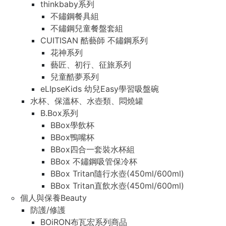
thinkbaby系列
不鏽鋼餐具組
不鏽鋼兒童餐盤套組
CUITISAN 酷藝師 不鏽鋼系列
花神系列
藝匠、初行、征旅系列
兒童酷夢系列
eLIpseKids 幼兒Easy學習吸盤碗
水杯、保溫杯、水壺類、悶燒罐
B.Box系列
BBox學飲杯
BBox鴨嘴杯
BBox四合一套裝水杯組
BBox 不鏽鋼吸管保冷杯
BBox Tritan隨行水壺(450ml/600ml)
BBox Tritan直飲水壺(450ml/600ml)
個人與保養Beauty
防護/修護
BOiRON布瓦宏系列商品