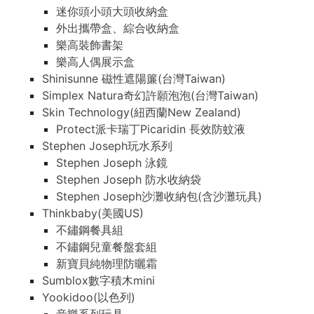
迷你頭小頭大頭收納盒
外出攜帶盒、綜合收納盒
樂高裝飾書架
樂高人偶展示盒
Shinisunne 磁性遮陽簾(台灣Taiwan)
Simplex Natura奇幻許願泡泡(台灣Taiwan)
Skin Technology(紐西蘭New Zealand)
Protect派卡瑞丁Picaridin 長效防蚊液
Stephen Joseph玩水系列
Stephen Joseph 泳鏡
Stephen Joseph 防水收納袋
Stephen Joseph沙灘收納包(含沙灘玩具)
Thinkbaby(美國US)
不鏽鋼餐具組
不鏽鋼兒童餐盤套組
新寶貝純物理防曬霜
Sumblox數字積木mini
Yookidoo(以色列)