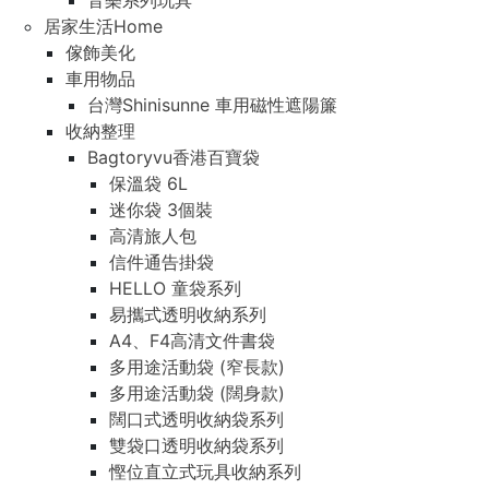
音樂系列玩具
居家生活Home
傢飾美化
車用物品
台灣Shinisunne 車用磁性遮陽簾
收納整理
Bagtoryvu香港百寶袋
保溫袋 6L
迷你袋 3個裝
高清旅人包
信件通告掛袋
HELLO 童袋系列
易攜式透明收納系列
A4、F4高清文件書袋
多用途活動袋 (窄長款)
多用途活動袋 (闊身款)
闊口式透明收納袋系列
雙袋口透明收納袋系列
慳位直立式玩具收納系列