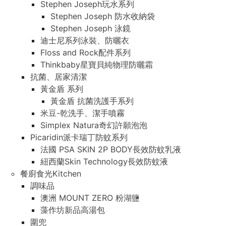
Stephen Joseph玩水系列
Stephen Joseph 防水收納袋
Stephen Joseph 泳鏡
迪士尼系列泳裝、防曬衣
Floss and Rock配件系列
Thinkbaby星寶貝純物理防曬霜
抗菌、居家清潔
黃金盾 系列
黃金盾 抗菌洗護手系列
米豆-乾洗手、潔手噴霧
Simplex Natura奇幻許願泡泡
Picaridin派卡瑞丁防蚊系列
法國 PSA SKIN 2P BODY長效防蚊乳液
紐西蘭Skin Technology長效防蚊液
餐廚食光Kitchen
調味品
澳洲 MOUNT ZERO 粉湖鹽
藻作坊新品高湯包
圍兜