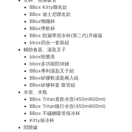
水杯、替換吸管
BBox Kitty聯名款
BBox 迪士尼聯名款
BBox鴨嘴杯
BBox學飲杯
BBox 防漏學習水杯(第二代)升級版
bbox四合一套裝組
輔助食器、湯匙叉子
bbox咬樂美
bbox多功能防掉鏈
BBox專利湯匙叉子組
BBox矽膠軟湯匙兩入組
BBox矽膠杯套 吸管組
水壺、水瓶
BBox Tritan直飲水壺(450ml600ml)
BBox Tritan隨行水壺(450ml600ml)
BBox 不鏽鋼吸管保冷杯
Kitty保冷杯
悶燒罐