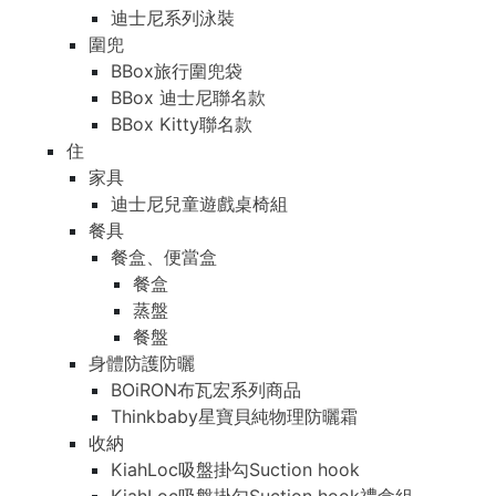
迪士尼系列泳裝
圍兜
BBox旅行圍兜袋
BBox 迪士尼聯名款
BBox Kitty聯名款
住
家具
迪士尼兒童遊戲桌椅組
餐具
餐盒、便當盒
餐盒
蒸盤
餐盤
身體防護防曬
BOiRON布瓦宏系列商品
Thinkbaby星寶貝純物理防曬霜
收納
KiahLoc吸盤掛勾Suction hook