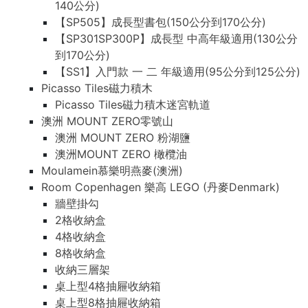
140公分)
【SP505】成長型書包(150公分到170公分)
【SP301SP300P】成長型 中高年級適用(130公分
到170公分)
【SS1】入門款 一 二 年級適用(95公分到125公分)
Picasso Tiles磁力積木
Picasso Tiles磁力積木迷宮軌道
澳洲 MOUNT ZERO零號山
澳洲 MOUNT ZERO 粉湖鹽
澳洲MOUNT ZERO 橄欖油
Moulamein慕樂明燕麥(澳洲)
Room Copenhagen 樂高 LEGO (丹麥Denmark)
牆壁掛勾
2格收納盒
4格收納盒
8格收納盒
收納三層架
桌上型4格抽屜收納箱
桌上型8格抽屜收納箱