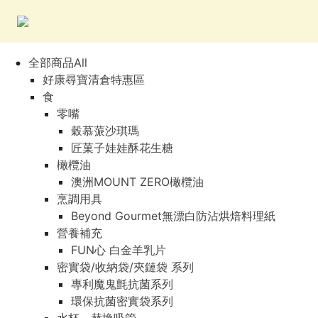
全部商品All
好康尋寶清倉特惠區
食
零嘴
穀慕蒎沙琪瑪
匠菓子娃娃酥花生糖
橄欖油
澳洲MOUNT ZERO橄欖油
烹調用具
Beyond Gourmet無漂白防沾烘焙料理紙
營養補充
FUN心 白金羊乳片
密實袋/收納袋/夾鏈袋 系列
專利魔鬼氈抗菌系列
環保抗菌密實袋系列