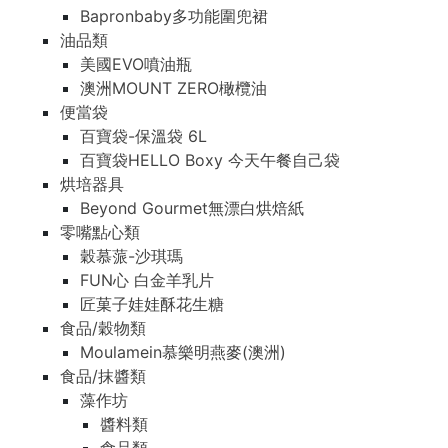
Bapronbaby多功能圍兜裙
油品類
美國EVO噴油瓶
澳洲MOUNT ZERO橄欖油
便當袋
百寶袋-保溫袋 6L
百寶袋HELLO Boxy 今天午餐自己袋
烘培器具
Beyond Gourmet無漂白烘焙紙
零嘴點心類
穀慕蒎-沙琪瑪
FUN心 白金羊乳片
匠菓子娃娃酥花生糖
食品/穀物類
Moulamein慕樂明燕麥(澳洲)
食品/抹醬類
藻作坊
醬料類