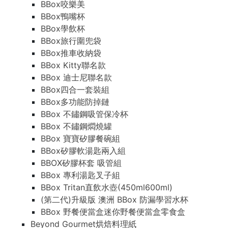
BBox咬樂美
BBox鴨嘴杯
BBox學飲杯
BBox旅行圍兜袋
BBox推車收納袋
BBox Kitty聯名款
BBox 迪士尼聯名款
BBox四合一套裝組
BBox多功能防掉鏈
BBox 不鏽鋼吸管保冷杯
BBox 不鏽鋼燜燒罐
BBox 寶寶矽膠餐碗組
BBox矽膠軟湯匙兩入組
BBOX矽膠杯套 吸管組
BBox 專利湯匙叉子組
BBox Tritan直飲水壺(450ml600ml)
(第二代)升級版 澳洲 BBox 防漏學習水杯
BBox 野餐便當盒迷你野餐便當盒零食盒
Beyond Gourmet烘焙料理紙