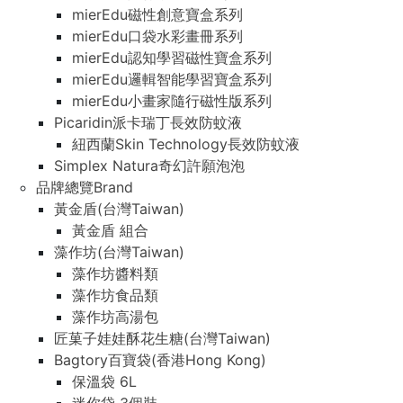
mierEdu磁性創意寶盒系列
mierEdu口袋水彩畫冊系列
mierEdu認知學習磁性寶盒系列
mierEdu邏輯智能學習寶盒系列
mierEdu小畫家隨行磁性版系列
Picaridin派卡瑞丁長效防蚊液
紐西蘭Skin Technology長效防蚊液
Simplex Natura奇幻許願泡泡
品牌總覽Brand
黃金盾(台灣Taiwan)
黃金盾 組合
藻作坊(台灣Taiwan)
藻作坊醬料類
藻作坊食品類
藻作坊高湯包
匠菓子娃娃酥花生糖(台灣Taiwan)
Bagtory百寶袋(香港Hong Kong)
保溫袋 6L