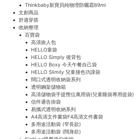
Thinkbaby新寶貝純物理防曬霜89ml
文創商品
舒適穿搭
收納整理
百寶袋
高清旅人包
HELLO童袋
HELLO Simply 後背包
HELLO Boxy 今天午餐自己袋
HELLO Slimily 兒童撞色功課袋
闊口式透明收納袋系列
透明鋼架儲物箱
高清儲物袋手提慳位萬用袋(兒童睡袋專用提袋)
信件通告掛袋
易攜式透明收納系列
A4高清文件書袋F4高清文件書袋
多用途活動袋 (窄長款)
多用途活動袋 (闊身款)