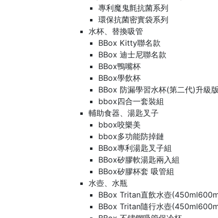
專利魔鬼氈抗菌系列
環保抗菌密實袋系列
水杯、替換吸管
BBox Kitty聯名款
BBox 迪士尼聯名款
BBox鴨嘴杯
BBox學飲杯
BBox 防漏學習水杯(第二代)升級
bbox四合一套裝組
輔助食器、湯匙叉子
bbox咬樂美
bbox多功能防掉鏈
BBox專利湯匙叉子組
BBox矽膠軟湯匙兩入組
BBox矽膠杯套 吸管組
水壺、水瓶
BBox Tritan直飲水壺(450ml600m
BBox Tritan隨行水壺(450ml600m