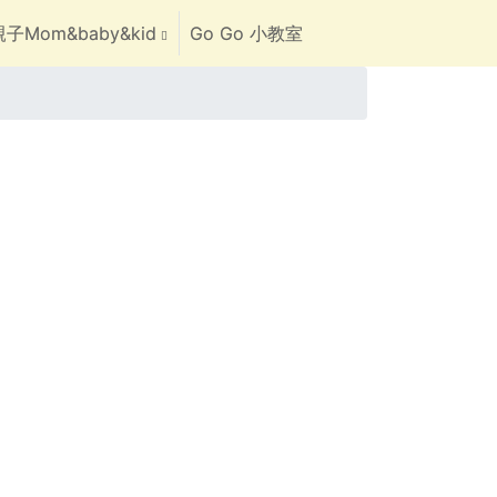
子Mom&baby&kid
Go Go 小教室