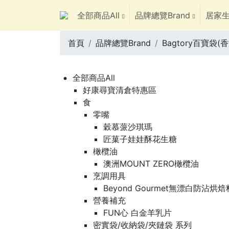
全部商品All
品牌總覽Brand
居家生
首頁
品牌總覽Brand
Bagtory百寶袋(香
全部商品All
好康尋寶清倉特惠區
食
零嘴
穀慕蒎沙琪瑪
匠菓子娃娃酥花生糖
橄欖油
澳洲MOUNT ZERO橄欖油
烹調用具
Beyond Gourmet無漂白防沾烘
營養補充
FUN心 白金羊乳片
密實袋/收納袋/夾鏈袋 系列