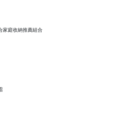
備組合家庭收納推薦組合
霜