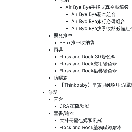
收納
Air Bye Bye手捲式真空壓縮袋
Air Bye Bye基本組合
Air Bye Bye旅行必備組合
Air Bye Bye換季收納必
嬰兒推車
BBox推車收納袋
雨具
Floss and Rock 3D變色傘
Floss and Rock魔術變色傘
Floss and Rock摺疊變色傘
防曬霜
【Thinkbaby】星寶貝純物理防曬
育樂
盲盒
CRAZE降臨曆
童書/繪本
大排長龍包姆和凱羅
Floss and Rock塗鴉磁鐵繪本