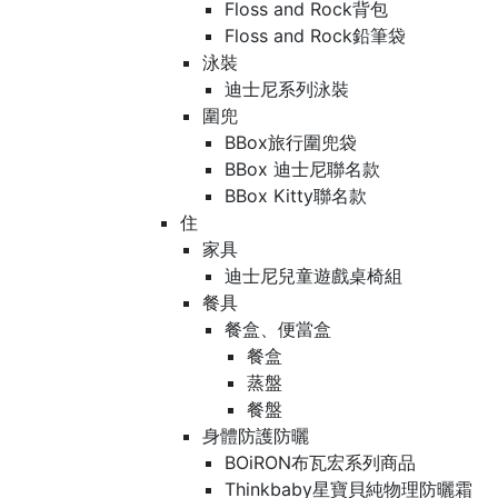
Floss and Rock背包
Floss and Rock鉛筆袋
泳裝
迪士尼系列泳裝
圍兜
BBox旅行圍兜袋
BBox 迪士尼聯名款
BBox Kitty聯名款
住
家具
迪士尼兒童遊戲桌椅組
餐具
餐盒、便當盒
餐盒
蒸盤
餐盤
身體防護防曬
BOiRON布瓦宏系列商品
Thinkbaby星寶貝純物理防曬霜