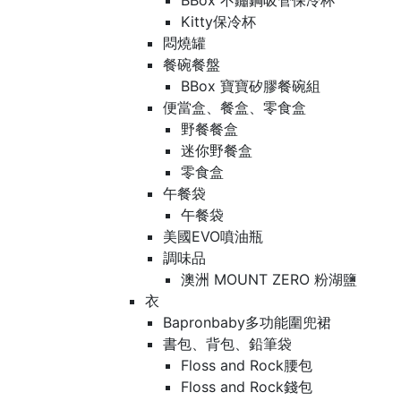
BBox 不鏽鋼吸管保冷杯
Kitty保冷杯
悶燒罐
餐碗餐盤
BBox 寶寶矽膠餐碗組
便當盒、餐盒、零食盒
野餐餐盒
迷你野餐盒
零食盒
午餐袋
午餐袋
美國EVO噴油瓶
調味品
澳洲 MOUNT ZERO 粉湖鹽
衣
Bapronbaby多功能圍兜裙
書包、背包、鉛筆袋
Floss and Rock腰包
Floss and Rock錢包