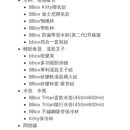
水杯、替換吸管
BBox Kitty聯名款
BBox 迪士尼聯名款
BBox鴨嘴杯
BBox學飲杯
BBox 防漏學習水杯(第二代)升級版
bbox四合一套裝組
輔助食器、湯匙叉子
bbox咬樂美
bbox多功能防掉鏈
BBox專利湯匙叉子組
BBox矽膠軟湯匙兩入組
BBox矽膠杯套 吸管組
水壺、水瓶
BBox Tritan直飲水壺(450ml600ml)
BBox Tritan隨行水壺(450ml600ml)
BBox 不鏽鋼吸管保冷杯
Kitty保冷杯
悶燒罐