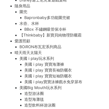
Disney迪士尼兒童遊戲桌椅
隨身用品
圍兜
Bapronbaby多功能圍兜裙
水壺、水杯
BBox 不鏽鋼吸管保冷杯
【Thinkbaby】新寶貝純物理防曬霜
愛護照顧
BOiRON布瓦宏系列商品
晴天雨天太陽天
美國 i play玩水系列
美國 i play 寶寶海灘褲
美國 i play 寶寶長袖防曬衣
美國 i play 寶寶短袖防曬衣
美國 i play寶寶泳褲戲水免穿尿布
美國Big Mouth玩水系列
造型游泳圈
造型海灘毯
造型飲料杯游泳圈