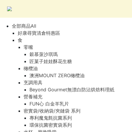
全部商品All
好康尋寶清倉特惠區
食
零嘴
穀慕蒎沙琪瑪
匠菓子娃娃酥花生糖
橄欖油
澳洲MOUNT ZERO橄欖油
烹調用具
Beyond Gourmet無漂白防沾烘焙料理紙
營養補充
FUN心 白金羊乳片
密實袋/收納袋/夾鏈袋 系列
專利魔鬼氈抗菌系列
環保抗菌密實袋系列