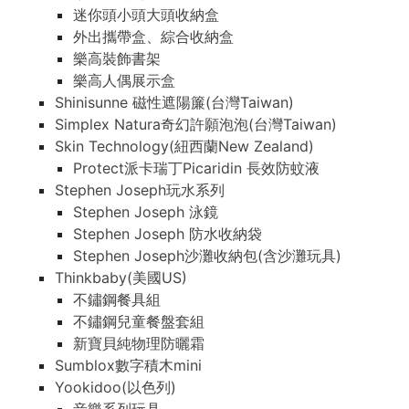
迷你頭小頭大頭收納盒
外出攜帶盒、綜合收納盒
樂高裝飾書架
樂高人偶展示盒
Shinisunne 磁性遮陽簾(台灣Taiwan)
Simplex Natura奇幻許願泡泡(台灣Taiwan)
Skin Technology(紐西蘭New Zealand)
Protect派卡瑞丁Picaridin 長效防蚊液
Stephen Joseph玩水系列
Stephen Joseph 泳鏡
Stephen Joseph 防水收納袋
Stephen Joseph沙灘收納包(含沙灘玩具)
Thinkbaby(美國US)
不鏽鋼餐具組
不鏽鋼兒童餐盤套組
新寶貝純物理防曬霜
Sumblox數字積木mini
Yookidoo(以色列)