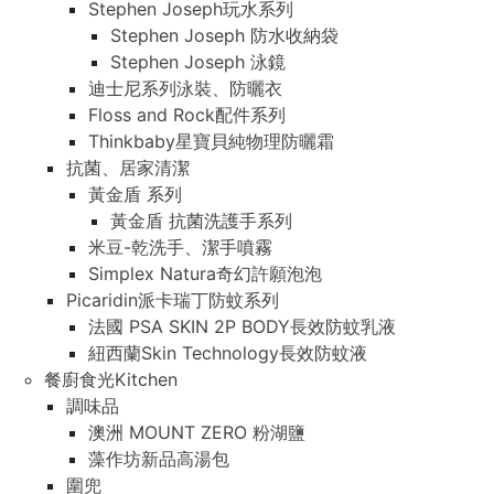
Stephen Joseph玩水系列
Stephen Joseph 防水收納袋
Stephen Joseph 泳鏡
迪士尼系列泳裝、防曬衣
Floss and Rock配件系列
Thinkbaby星寶貝純物理防曬霜
抗菌、居家清潔
黃金盾 系列
黃金盾 抗菌洗護手系列
米豆-乾洗手、潔手噴霧
Simplex Natura奇幻許願泡泡
Picaridin派卡瑞丁防蚊系列
法國 PSA SKIN 2P BODY長效防蚊乳液
紐西蘭Skin Technology長效防蚊液
餐廚食光Kitchen
調味品
澳洲 MOUNT ZERO 粉湖鹽
藻作坊新品高湯包
圍兜