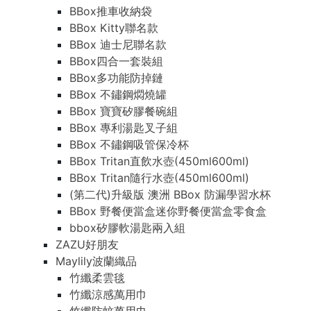
BBox推車收納袋
BBox Kitty聯名款
BBox 迪士尼聯名款
BBox四合一套裝組
BBox多功能防掉鏈
BBox 不鏽鋼燜燒罐
BBox 寶寶矽膠餐碗組
BBox 專利湯匙叉子組
BBox 不鏽鋼吸管保冷杯
BBox Tritan直飲水壺(450ml600ml)
BBox Tritan隨行水壺(450ml600ml)
(第二代)升級版 澳洲 BBox 防漏學習水杯
BBox 野餐便當盒迷你野餐便當盒零食盒
bbox矽膠軟湯匙兩入組
ZAZU好朋友
Maylily波蘭織品
竹纖柔雲毯
竹纖涼感萬用巾