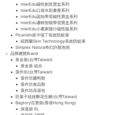
mierEdu磁性創意寶盒系列
mierEdu口袋水彩畫冊系列
mierEdu認知學習磁性寶盒系列
mierEdu邏輯智能學習寶盒系列
mierEdu小畫家隨行磁性版系列
Picaridin派卡瑞丁長效防蚊液
紐西蘭Skin Technology長效防蚊液
Simplex Natura奇幻許願泡泡
品牌總覽Brand
黃金盾(台灣Taiwan)
黃金盾 組合
藻作坊(台灣Taiwan)
藻作坊醬料類
藻作坊食品類
藻作坊高湯包
匠菓子娃娃酥花生糖(台灣Taiwan)
Bagtory百寶袋(香港Hong Kong)
保溫袋 6L