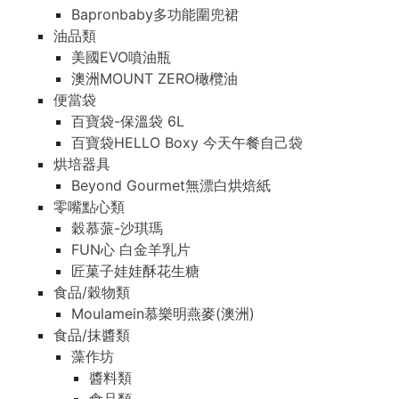
Bapronbaby多功能圍兜裙
油品類
美國EVO噴油瓶
澳洲MOUNT ZERO橄欖油
便當袋
百寶袋-保溫袋 6L
百寶袋HELLO Boxy 今天午餐自己袋
烘培器具
Beyond Gourmet無漂白烘焙紙
零嘴點心類
穀慕蒎-沙琪瑪
FUN心 白金羊乳片
匠菓子娃娃酥花生糖
食品/穀物類
Moulamein慕樂明燕麥(澳洲)
食品/抹醬類
藻作坊
醬料類