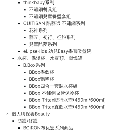
thinkbaby系列
不鏽鋼餐具組
不鏽鋼兒童餐盤套組
CUITISAN 酷藝師 不鏽鋼系列
花神系列
藝匠、初行、征旅系列
兒童酷夢系列
eLIpseKids 幼兒Easy學習吸盤碗
水杯、保溫杯、水壺類、悶燒罐
B.Box系列
BBox學飲杯
BBox鴨嘴杯
BBox四合一套裝水杯組
BBox 不鏽鋼吸管保冷杯
BBox Tritan隨行水壺(450ml/600ml)
BBox Tritan直飲水壺(450ml/600ml)
個人與保養Beauty
防護/修護
BOiRON布瓦宏系列商品