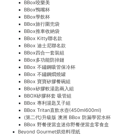
BBox咬樂美
BBox鴨嘴杯
BBox學飲杯
BBox旅行圍兜袋
BBox推車收納袋
BBox Kitty聯名款
BBox 迪士尼聯名款
BBox四合一套裝組
BBox多功能防掉鏈
BBox 不鏽鋼吸管保冷杯
BBox 不鏽鋼燜燒罐
BBox 寶寶矽膠餐碗組
BBox矽膠軟湯匙兩入組
BBOX矽膠杯套 吸管組
BBox 專利湯匙叉子組
BBox Tritan直飲水壺(450ml600ml)
(第二代)升級版 澳洲 BBox 防漏學習水杯
BBox 野餐便當盒迷你野餐便當盒零食盒
Beyond Gourmet烘焙料理紙