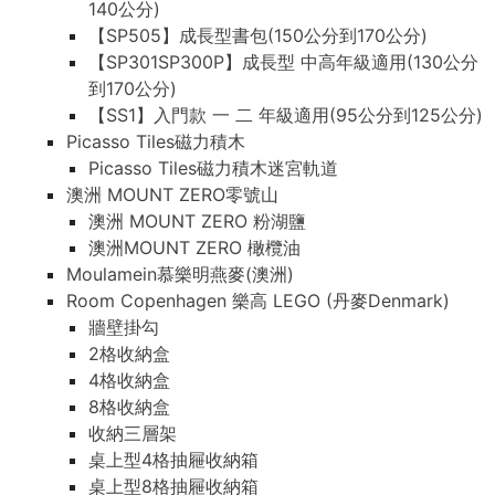
140公分)
【SP505】成長型書包(150公分到170公分)
【SP301SP300P】成長型 中高年級適用(130公分
到170公分)
【SS1】入門款 一 二 年級適用(95公分到125公分)
Picasso Tiles磁力積木
Picasso Tiles磁力積木迷宮軌道
澳洲 MOUNT ZERO零號山
澳洲 MOUNT ZERO 粉湖鹽
澳洲MOUNT ZERO 橄欖油
Moulamein慕樂明燕麥(澳洲)
Room Copenhagen 樂高 LEGO (丹麥Denmark)
牆壁掛勾
2格收納盒
4格收納盒
8格收納盒
收納三層架
桌上型4格抽屜收納箱
桌上型8格抽屜收納箱