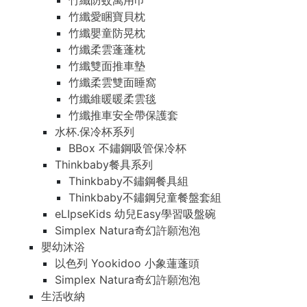
竹纖防蚊萬用巾
竹纖愛睏寶貝枕
竹纖嬰童防晃枕
竹纖柔雲蓬蓬枕
竹纖雙面推車墊
竹纖柔雲雙面睡窩
竹纖維暖暖柔雲毯
竹纖推車安全帶保護套
水杯.保冷杯系列
BBox 不鏽鋼吸管保冷杯
Thinkbaby餐具系列
Thinkbaby不鏽鋼餐具組
Thinkbaby不鏽鋼兒童餐盤套組
eLIpseKids 幼兒Easy學習吸盤碗
Simplex Natura奇幻許願泡泡
嬰幼沐浴
以色列 Yookidoo 小象蓮蓬頭
Simplex Natura奇幻許願泡泡
生活收納