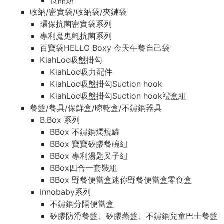
食品類
收納/密實袋/收納袋/夾鏈袋
環保抗菌密實袋系列
專利魔鬼氈抗菌系列
百寶袋HELLO Boxy 今天午餐自己袋
KiahLoc吸盤掛勾
KiahLoc吸力配件
KiahLoc吸盤掛勾Suction hook
KiahLoc吸盤掛勾Suction hook禮盒組
餐盤/餐具/保鮮盒/晾乾盒/不鏽鋼器具
B.Box 系列
BBox 不鏽鋼燜燒罐
BBox 寶寶矽膠餐碗組
BBox 專利湯匙叉子組
BBox四合一套裝組
BBox 野餐便當盒迷你野餐便當盒零食盒
innobaby系列
不鏽鋼分隔便當盒
矽膠防滑餐盤、矽膠蒸盤、不鏽鋼兒童巴士餐盤