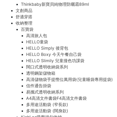
Thinkbaby新寶貝純物理防曬霜89ml
文創商品
舒適穿搭
收納整理
百寶袋
高清旅人包
HELLO童袋
HELLO Simply 後背包
HELLO Boxy 今天午餐自己袋
HELLO Slimily 兒童撞色功課袋
闊口式透明收納袋系列
透明鋼架儲物箱
高清儲物袋手提慳位萬用袋(兒童睡袋專用提袋)
信件通告掛袋
易攜式透明收納系列
A4高清文件書袋F4高清文件書袋
多用途活動袋 (窄長款)
多用途活動袋 (闊身款)