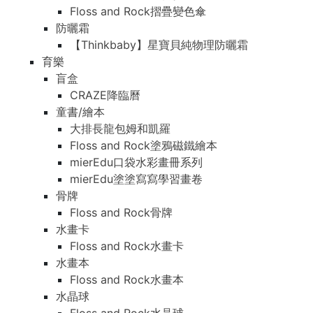
Floss and Rock摺疊變色傘
防曬霜
【Thinkbaby】星寶貝純物理防曬霜
育樂
盲盒
CRAZE降臨曆
童書/繪本
大排長龍包姆和凱羅
Floss and Rock塗鴉磁鐵繪本
mierEdu口袋水彩畫冊系列
mierEdu塗塗寫寫學習畫卷
骨牌
Floss and Rock骨牌
水畫卡
Floss and Rock水畫卡
水畫本
Floss and Rock水畫本
水晶球