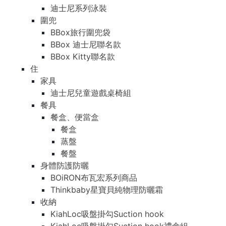
迪士尼系列泳裝
圍兜
BBox旅行圍兜袋
BBox 迪士尼聯名款
BBox Kitty聯名款
住
家具
迪士尼兒童遊戲桌椅組
餐具
餐盒、便當盒
餐盒
蒸盤
餐盤
身體防護防曬
BOiRON布瓦宏系列商品
Thinkbaby星寶貝純物理防曬霜
收納
KiahLoc吸盤掛勾Suction hook