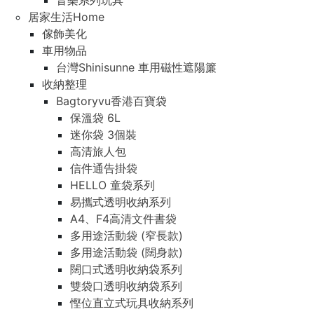
音樂系列玩具
居家生活Home
傢飾美化
車用物品
台灣Shinisunne 車用磁性遮陽簾
收納整理
Bagtoryvu香港百寶袋
保溫袋 6L
迷你袋 3個裝
高清旅人包
信件通告掛袋
HELLO 童袋系列
易攜式透明收納系列
A4、F4高清文件書袋
多用途活動袋 (窄長款)
多用途活動袋 (闊身款)
闊口式透明收納袋系列
雙袋口透明收納袋系列
慳位直立式玩具收納系列