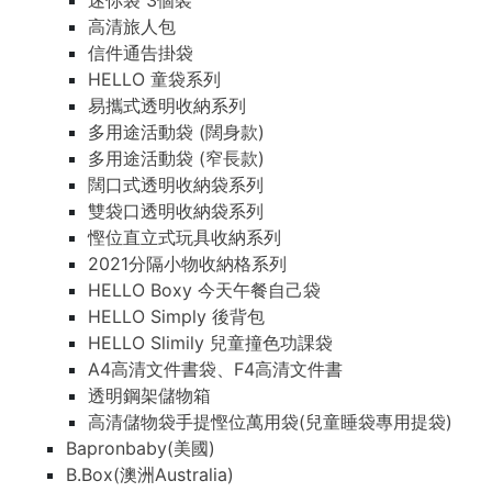
迷你袋 3個裝
高清旅人包
信件通告掛袋
HELLO 童袋系列
易攜式透明收納系列
多用途活動袋 (闊身款)
多用途活動袋 (窄長款)
闊口式透明收納袋系列
雙袋口透明收納袋系列
慳位直立式玩具收納系列
2021分隔小物收納格系列
HELLO Boxy 今天午餐自己袋
HELLO Simply 後背包
HELLO Slimily 兒童撞色功課袋
A4高清文件書袋、F4高清文件書
透明鋼架儲物箱
高清儲物袋手提慳位萬用袋(兒童睡袋專用提袋)
Bapronbaby(美國)
B.Box(澳洲Australia)