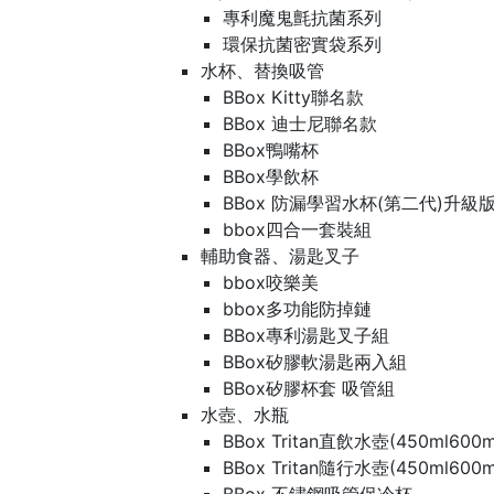
專利魔鬼氈抗菌系列
環保抗菌密實袋系列
水杯、替換吸管
BBox Kitty聯名款
BBox 迪士尼聯名款
BBox鴨嘴杯
BBox學飲杯
BBox 防漏學習水杯(第二代)升級
bbox四合一套裝組
輔助食器、湯匙叉子
bbox咬樂美
bbox多功能防掉鏈
BBox專利湯匙叉子組
BBox矽膠軟湯匙兩入組
BBox矽膠杯套 吸管組
水壺、水瓶
BBox Tritan直飲水壺(450ml600m
BBox Tritan隨行水壺(450ml600m