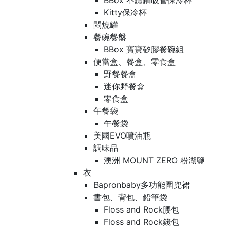
BBox 不鏽鋼吸管保冷杯
Kitty保冷杯
悶燒罐
餐碗餐盤
BBox 寶寶矽膠餐碗組
便當盒、餐盒、零食盒
野餐餐盒
迷你野餐盒
零食盒
午餐袋
午餐袋
美國EVO噴油瓶
調味品
澳洲 MOUNT ZERO 粉湖鹽
衣
Bapronbaby多功能圍兜裙
書包、背包、鉛筆袋
Floss and Rock腰包
Floss and Rock錢包