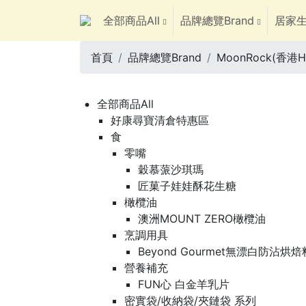
全部商品All
品牌總覽Brand
居家生
首頁
品牌總覽Brand
MoonRock(香港Ho
全部商品All
好康尋寶清倉特惠區
食
零嘴
穀慕蒎沙琪瑪
匠菓子娃娃酥花生糖
橄欖油
澳洲MOUNT ZERO橄欖油
烹調用具
Beyond Gourmet無漂白防沾烘
營養補充
FUN心 白金羊乳片
密實袋/收納袋/夾鏈袋 系列