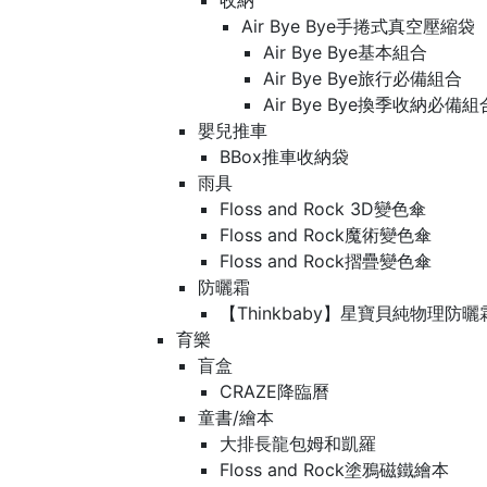
收納
Air Bye Bye手捲式真空壓縮袋
Air Bye Bye基本組合
Air Bye Bye旅行必備組合
Air Bye Bye換季收納必
嬰兒推車
BBox推車收納袋
雨具
Floss and Rock 3D變色傘
Floss and Rock魔術變色傘
Floss and Rock摺疊變色傘
防曬霜
【Thinkbaby】星寶貝純物理防曬
育樂
盲盒
CRAZE降臨曆
童書/繪本
大排長龍包姆和凱羅
Floss and Rock塗鴉磁鐵繪本