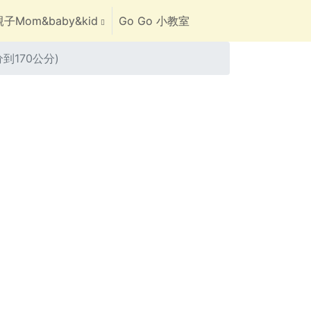
子Mom&baby&kid
Go Go 小教室
分到170公分)