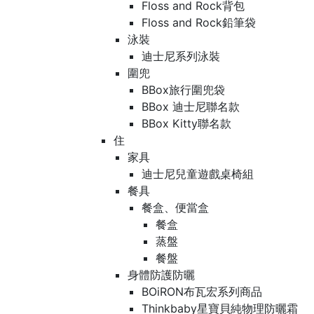
Floss and Rock背包
Floss and Rock鉛筆袋
泳裝
迪士尼系列泳裝
圍兜
BBox旅行圍兜袋
BBox 迪士尼聯名款
BBox Kitty聯名款
住
家具
迪士尼兒童遊戲桌椅組
餐具
餐盒、便當盒
餐盒
蒸盤
餐盤
身體防護防曬
BOiRON布瓦宏系列商品
Thinkbaby星寶貝純物理防曬霜