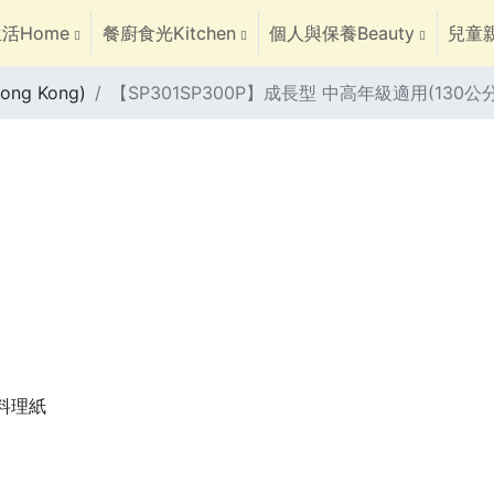
活Home
餐廚食光Kitchen
個人與保養Beauty
兒童親
ng Kong)
【SP301SP300P】成長型 中高年級適用(130公
焙料理紙