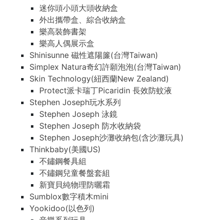
迷你頭小頭大頭收納盒
外出攜帶盒、綜合收納盒
樂高裝飾書架
樂高人偶展示盒
Shinisunne 磁性遮陽簾(台灣Taiwan)
Simplex Natura奇幻許願泡泡(台灣Taiwan)
Skin Technology(紐西蘭New Zealand)
Protect派卡瑞丁Picaridin 長效防蚊液
Stephen Joseph玩水系列
Stephen Joseph 泳鏡
Stephen Joseph 防水收納袋
Stephen Joseph沙灘收納包(含沙灘玩具)
Thinkbaby(美國US)
不鏽鋼餐具組
不鏽鋼兒童餐盤套組
新寶貝純物理防曬霜
Sumblox數字積木mini
Yookidoo(以色列)