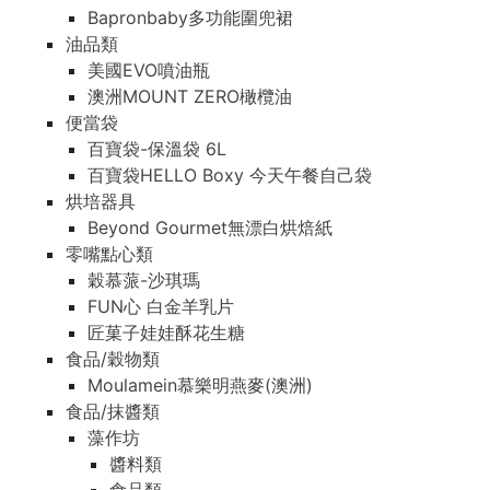
Bapronbaby多功能圍兜裙
油品類
美國EVO噴油瓶
澳洲MOUNT ZERO橄欖油
便當袋
百寶袋-保溫袋 6L
百寶袋HELLO Boxy 今天午餐自己袋
烘培器具
Beyond Gourmet無漂白烘焙紙
零嘴點心類
穀慕蒎-沙琪瑪
FUN心 白金羊乳片
匠菓子娃娃酥花生糖
食品/穀物類
Moulamein慕樂明燕麥(澳洲)
食品/抹醬類
藻作坊
醬料類