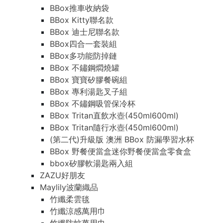
BBox推車收納袋
BBox Kitty聯名款
BBox 迪士尼聯名款
BBox四合一套裝組
BBox多功能防掉鏈
BBox 不鏽鋼燜燒罐
BBox 寶寶矽膠餐碗組
BBox 專利湯匙叉子組
BBox 不鏽鋼吸管保冷杯
BBox Tritan直飲水壺(450ml600ml)
BBox Tritan隨行水壺(450ml600ml)
(第二代)升級版 澳洲 BBox 防漏學習水杯
BBox 野餐便當盒迷你野餐便當盒零食盒
bbox矽膠軟湯匙兩入組
ZAZU好朋友
Maylily波蘭織品
竹纖柔雲毯
竹纖涼感萬用巾