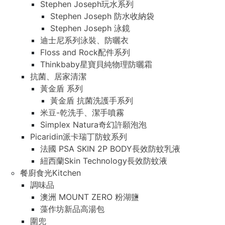
Stephen Joseph玩水系列
Stephen Joseph 防水收納袋
Stephen Joseph 泳鏡
迪士尼系列泳裝、防曬衣
Floss and Rock配件系列
Thinkbaby星寶貝純物理防曬霜
抗菌、居家清潔
黃金盾 系列
黃金盾 抗菌洗護手系列
米豆-乾洗手、潔手噴霧
Simplex Natura奇幻許願泡泡
Picaridin派卡瑞丁防蚊系列
法國 PSA SKIN 2P BODY長效防蚊乳液
紐西蘭Skin Technology長效防蚊液
餐廚食光Kitchen
調味品
澳洲 MOUNT ZERO 粉湖鹽
藻作坊新品高湯包
圍兜