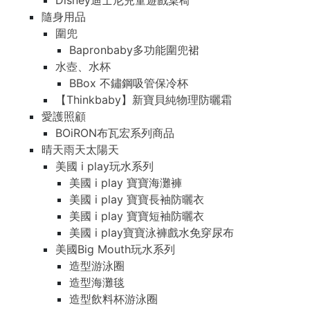
Disney迪士尼兒童遊戲桌椅
隨身用品
圍兜
Bapronbaby多功能圍兜裙
水壺、水杯
BBox 不鏽鋼吸管保冷杯
【Thinkbaby】新寶貝純物理防曬霜
愛護照顧
BOiRON布瓦宏系列商品
晴天雨天太陽天
美國 i play玩水系列
美國 i play 寶寶海灘褲
美國 i play 寶寶長袖防曬衣
美國 i play 寶寶短袖防曬衣
美國 i play寶寶泳褲戲水免穿尿布
美國Big Mouth玩水系列
造型游泳圈
造型海灘毯
造型飲料杯游泳圈