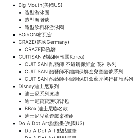
Big Mouth(美國US)
造型游泳圈
造型海灘毯
造型飲料杯游泳圈
BOiRON布瓦宏
CRAZE(德國Germany)
CRAZE降臨曆
CUITISAN 酷藝師(韓國Korea)
CUITISAN 酷藝師 不鏽鋼保鮮盒 花神系列
CUITISAN 酷藝師不鏽鋼保鮮盒兒童酷夢系列
CUITISAN 酷藝師不鏽鋼保鮮盒藝匠初行征旅系列
Disney迪士尼系列
迪士尼系列泳裝
迪士尼寶寶護頭背包
BBox 迪士尼聯名款
迪士尼兒童遊戲桌椅組
Do A Dot Art點點畫(美國US)
Do A Dot Art 點點畫筆