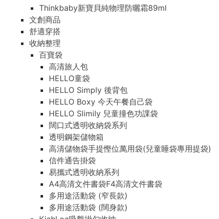
Thinkbaby新寶貝純物理防曬霜89ml
文創商品
舒適穿搭
收納整理
百寶袋
高清旅人包
HELLO童袋
HELLO Simply 後背包
HELLO Boxy 今天午餐自己袋
HELLO Slimily 兒童撞色功課袋
闊口式透明收納袋系列
透明鋼架儲物箱
高清儲物袋手提慳位萬用袋(兒童睡袋專用提袋)
信件通告掛袋
易攜式透明收納系列
A4高清文件書袋F4高清文件書袋
多用途活動袋 (窄長款)
多用途活動袋 (闊身款)