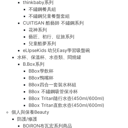
thinkbaby系列
不鏽鋼餐具組
不鏽鋼兒童餐盤套組
CUITISAN 酷藝師 不鏽鋼系列
花神系列
藝匠、初行、征旅系列
兒童酷夢系列
eLIpseKids 幼兒Easy學習吸盤碗
水杯、保溫杯、水壺類、悶燒罐
B.Box系列
BBox學飲杯
BBox鴨嘴杯
BBox四合一套裝水杯組
BBox 不鏽鋼吸管保冷杯
BBox Tritan隨行水壺(450ml/600ml)
BBox Tritan直飲水壺(450ml/600ml)
個人與保養Beauty
防護/修護
BOiRON布瓦宏系列商品