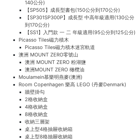
140公分)
【SP505】成長型書包(150公分到170公分)
【SP301SP300P】成長型 中高年級適用(130公分
到170公分)
【SS1】入門款 一 二 年級適用(95公分到125公分)
Picasso Tiles磁力積木
Picasso Tiles磁力積木迷宮軌道
澳洲 MOUNT ZERO零號山
澳洲 MOUNT ZERO 粉湖鹽
澳洲MOUNT ZERO 橄欖油
Moulamein慕樂明燕麥(澳洲)
Room Copenhagen 樂高 LEGO (丹麥Denmark)
牆壁掛勾
2格收納盒
4格收納盒
8格收納盒
收納三層架
桌上型4格抽屜收納箱
桌上型8格抽屜收納箱