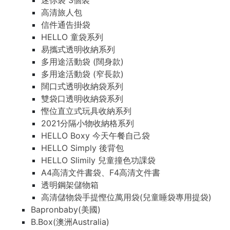
迷你袋 3個裝
高清旅人包
信件通告掛袋
HELLO 童袋系列
易攜式透明收納系列
多用途活動袋 (闊身款)
多用途活動袋 (窄長款)
闊口式透明收納袋系列
雙袋口透明收納袋系列
慳位直立式玩具收納系列
2021分隔小物收納格系列
HELLO Boxy 今天午餐自己袋
HELLO Simply 後背包
HELLO Slimily 兒童撞色功課袋
A4高清文件書袋、F4高清文件書
透明鋼架儲物箱
高清儲物袋手提慳位萬用袋(兒童睡袋專用提袋)
Bapronbaby(美國)
B.Box(澳洲Australia)