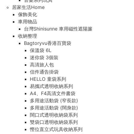
音樂系列玩具
居家生活Home
傢飾美化
車用物品
台灣Shinisunne 車用磁性遮陽簾
收納整理
Bagtoryvu香港百寶袋
保溫袋 6L
迷你袋 3個裝
高清旅人包
信件通告掛袋
HELLO 童袋系列
易攜式透明收納系列
A4、F4高清文件書袋
多用途活動袋 (窄長款)
多用途活動袋 (闊身款)
闊口式透明收納袋系列
雙袋口透明收納袋系列
慳位直立式玩具收納系列