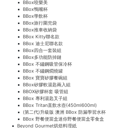
BBox咬樂美
BBox鴨嘴杯
BBox學飲杯
BBox旅行圍兜袋
BBox推車收納袋
BBox Kitty聯名款
BBox 迪士尼聯名款
BBox四合一套裝組
BBox多功能防掉鏈
BBox 不鏽鋼吸管保冷杯
BBox 不鏽鋼燜燒罐
BBox 寶寶矽膠餐碗組
BBox矽膠軟湯匙兩入組
BBOX矽膠杯套 吸管組
BBox 專利湯匙叉子組
BBox Tritan直飲水壺(450ml600ml)
(第二代)升級版 澳洲 BBox 防漏學習水杯
BBox 野餐便當盒迷你野餐便當盒零食盒
Beyond Gourmet烘焙料理紙