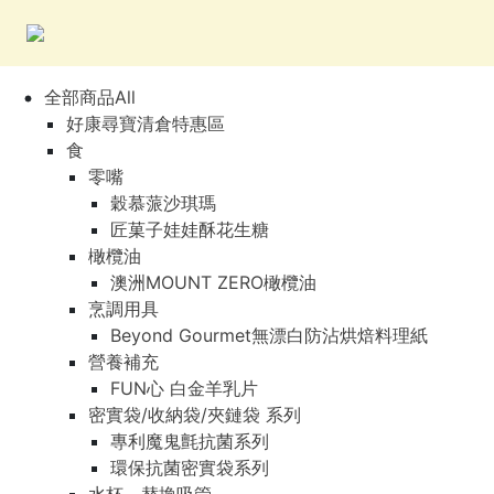
全部商品All
好康尋寶清倉特惠區
食
零嘴
穀慕蒎沙琪瑪
匠菓子娃娃酥花生糖
橄欖油
澳洲MOUNT ZERO橄欖油
烹調用具
Beyond Gourmet無漂白防沾烘焙料理紙
營養補充
FUN心 白金羊乳片
密實袋/收納袋/夾鏈袋 系列
專利魔鬼氈抗菌系列
環保抗菌密實袋系列