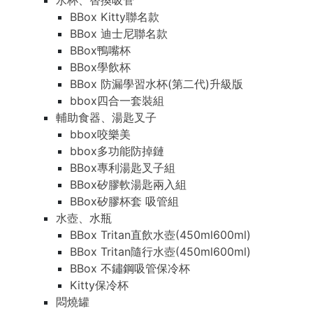
水杯、替換吸管
BBox Kitty聯名款
BBox 迪士尼聯名款
BBox鴨嘴杯
BBox學飲杯
BBox 防漏學習水杯(第二代)升級版
bbox四合一套裝組
輔助食器、湯匙叉子
bbox咬樂美
bbox多功能防掉鏈
BBox專利湯匙叉子組
BBox矽膠軟湯匙兩入組
BBox矽膠杯套 吸管組
水壺、水瓶
BBox Tritan直飲水壺(450ml600ml)
BBox Tritan隨行水壺(450ml600ml)
BBox 不鏽鋼吸管保冷杯
Kitty保冷杯
悶燒罐