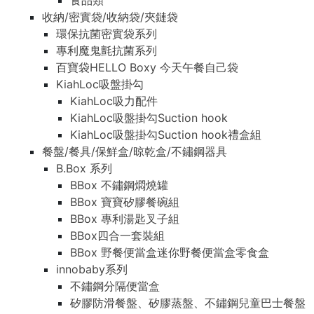
食品類
收納/密實袋/收納袋/夾鏈袋
環保抗菌密實袋系列
專利魔鬼氈抗菌系列
百寶袋HELLO Boxy 今天午餐自己袋
KiahLoc吸盤掛勾
KiahLoc吸力配件
KiahLoc吸盤掛勾Suction hook
KiahLoc吸盤掛勾Suction hook禮盒組
餐盤/餐具/保鮮盒/晾乾盒/不鏽鋼器具
B.Box 系列
BBox 不鏽鋼燜燒罐
BBox 寶寶矽膠餐碗組
BBox 專利湯匙叉子組
BBox四合一套裝組
BBox 野餐便當盒迷你野餐便當盒零食盒
innobaby系列
不鏽鋼分隔便當盒
矽膠防滑餐盤、矽膠蒸盤、不鏽鋼兒童巴士餐盤