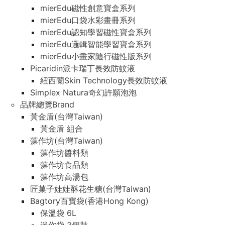
mierEdu磁性創意寶盒系列
mierEdu口袋水彩畫冊系列
mierEdu認知學習磁性寶盒系列
mierEdu邏輯智能學習寶盒系列
mierEdu小畫家隨行磁性版系列
Picaridin派卡瑞丁長效防蚊液
紐西蘭Skin Technology長效防蚊液
Simplex Natura奇幻許願泡泡
品牌總覽Brand
黃金盾(台灣Taiwan)
黃金盾 組合
藻作坊(台灣Taiwan)
藻作坊醬料類
藻作坊食品類
藻作坊高湯包
匠菓子娃娃酥花生糖(台灣Taiwan)
Bagtory百寶袋(香港Hong Kong)
保溫袋 6L