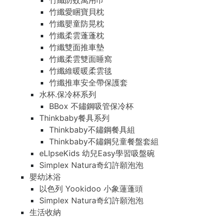
竹纖防蚊萬用巾
竹纖愛睏寶貝枕
竹纖嬰童防晃枕
竹纖柔雲蓬蓬枕
竹纖雙面推車墊
竹纖柔雲雙面睡窩
竹纖維暖暖柔雲毯
竹纖推車安全帶保護套
水杯.保冷杯系列
BBox 不鏽鋼吸管保冷杯
Thinkbaby餐具系列
Thinkbaby不鏽鋼餐具組
Thinkbaby不鏽鋼兒童餐盤套組
eLIpseKids 幼兒Easy學習吸盤碗
Simplex Natura奇幻許願泡泡
嬰幼沐浴
以色列 Yookidoo 小象蓮蓬頭
Simplex Natura奇幻許願泡泡
生活收納