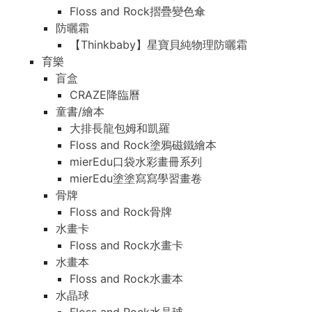
Floss and Rock摺疊變色傘
防曬霜
【Thinkbaby】星寶貝純物理防曬霜
育樂
盲盒
CRAZE降臨曆
童書/繪本
大排長龍包姆和凱羅
Floss and Rock塗鴉磁鐵繪本
mierEdu口袋水彩畫冊系列
mierEdu塗塗寫寫學習畫卷
骨牌
Floss and Rock骨牌
水畫卡
Floss and Rock水畫卡
水畫本
Floss and Rock水畫本
水晶球