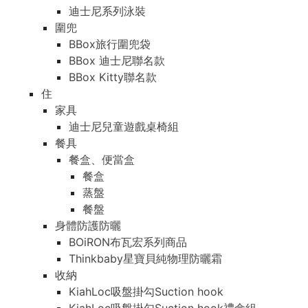
迪士尼系列泳裝
圍兜
BBox旅行圍兜袋
BBox 迪士尼聯名款
BBox Kitty聯名款
住
家具
迪士尼兒童遊戲桌椅組
餐具
餐盒、便當盒
餐盒
蒸盤
餐盤
身體防護防曬
BOiRON布瓦宏系列商品
Thinkbaby星寶貝純物理防曬霜
收納
KiahLoc吸盤掛勾Suction hook