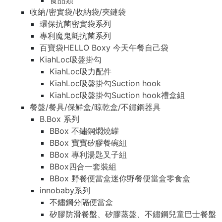
食品類
收納/密實袋/收納袋/夾鏈袋
環保抗菌密實袋系列
專利魔鬼氈抗菌系列
百寶袋HELLO Boxy 今天午餐自己袋
KiahLoc吸盤掛勾
KiahLoc吸力配件
KiahLoc吸盤掛勾Suction hook
KiahLoc吸盤掛勾Suction hook禮盒組
餐盤/餐具/保鮮盒/晾乾盒/不鏽鋼器具
B.Box 系列
BBox 不鏽鋼燜燒罐
BBox 寶寶矽膠餐碗組
BBox 專利湯匙叉子組
BBox四合一套裝組
BBox 野餐便當盒迷你野餐便當盒零食盒
innobaby系列
不鏽鋼分隔便當盒
矽膠防滑餐盤、矽膠蒸盤、不鏽鋼兒童巴士餐盤