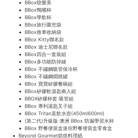
BBox咬樂美
BBox鴨嘴杯
BBox學飲杯
BBox旅行圍兜袋
BBox推車收納袋
BBox Kitty聯名款
BBox 迪士尼聯名款
BBox四合一套裝組
BBox多功能防掉鏈
BBox 不鏽鋼吸管保冷杯
BBox 不鏽鋼燜燒罐
BBox 寶寶矽膠餐碗組
BBox矽膠軟湯匙兩入組
BBOX矽膠杯套 吸管組
BBox 專利湯匙叉子組
BBox Tritan直飲水壺(450ml600ml)
(第二代)升級版 澳洲 BBox 防漏學習水杯
BBox 野餐便當盒迷你野餐便當盒零食盒
Beyond Gourmet烘焙料理紙