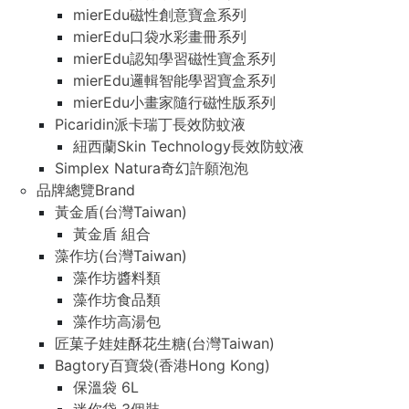
mierEdu磁性創意寶盒系列
mierEdu口袋水彩畫冊系列
mierEdu認知學習磁性寶盒系列
mierEdu邏輯智能學習寶盒系列
mierEdu小畫家隨行磁性版系列
Picaridin派卡瑞丁長效防蚊液
紐西蘭Skin Technology長效防蚊液
Simplex Natura奇幻許願泡泡
品牌總覽Brand
黃金盾(台灣Taiwan)
黃金盾 組合
藻作坊(台灣Taiwan)
藻作坊醬料類
藻作坊食品類
藻作坊高湯包
匠菓子娃娃酥花生糖(台灣Taiwan)
Bagtory百寶袋(香港Hong Kong)
保溫袋 6L