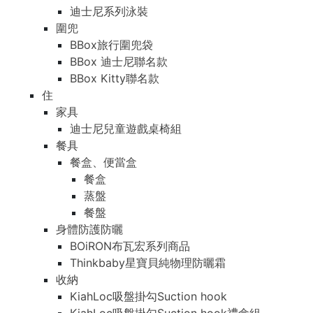
迪士尼系列泳裝
圍兜
BBox旅行圍兜袋
BBox 迪士尼聯名款
BBox Kitty聯名款
住
家具
迪士尼兒童遊戲桌椅組
餐具
餐盒、便當盒
餐盒
蒸盤
餐盤
身體防護防曬
BOiRON布瓦宏系列商品
Thinkbaby星寶貝純物理防曬霜
收納
KiahLoc吸盤掛勾Suction hook