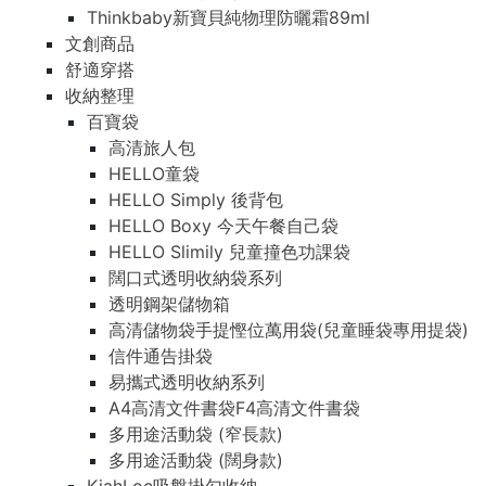
Thinkbaby新寶貝純物理防曬霜89ml
文創商品
舒適穿搭
收納整理
百寶袋
高清旅人包
HELLO童袋
HELLO Simply 後背包
HELLO Boxy 今天午餐自己袋
HELLO Slimily 兒童撞色功課袋
闊口式透明收納袋系列
透明鋼架儲物箱
高清儲物袋手提慳位萬用袋(兒童睡袋專用提袋)
信件通告掛袋
易攜式透明收納系列
A4高清文件書袋F4高清文件書袋
多用途活動袋 (窄長款)
多用途活動袋 (闊身款)