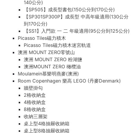
140公分)
【SP505】成長型書包(150公分到170公分)
【SP301SP300P】成長型 中高年級適用(130公分
到170公分)
【SS1】入門款 一 二 年級適用(95公分到125公分)
Picasso Tiles磁力積木
Picasso Tiles磁力積木迷宮軌道
澳洲 MOUNT ZERO零號山
澳洲 MOUNT ZERO 粉湖鹽
澳洲MOUNT ZERO 橄欖油
Moulamein慕樂明燕麥(澳洲)
Room Copenhagen 樂高 LEGO (丹麥Denmark)
牆壁掛勾
2格收納盒
4格收納盒
8格收納盒
收納三層架
桌上型4格抽屜收納箱
桌上型8格抽屜收納箱