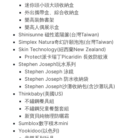
迷你頭小頭大頭收納盒
外出攜帶盒、綜合收納盒
樂高裝飾書架
樂高人偶展示盒
Shinisunne 磁性遮陽簾(台灣Taiwan)
Simplex Natura奇幻許願泡泡(台灣Taiwan)
Skin Technology(紐西蘭New Zealand)
Protect派卡瑞丁Picaridin 長效防蚊液
Stephen Joseph玩水系列
Stephen Joseph 泳鏡
Stephen Joseph 防水收納袋
Stephen Joseph沙灘收納包(含沙灘玩具)
Thinkbaby(美國US)
不鏽鋼餐具組
不鏽鋼兒童餐盤套組
新寶貝純物理防曬霜
Sumblox數字積木mini
Yookidoo(以色列)