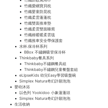
竹纖防蚊萬用巾
竹纖愛睏寶貝枕
竹纖嬰童防晃枕
竹纖柔雲蓬蓬枕
竹纖雙面推車墊
竹纖柔雲雙面睡窩
竹纖維暖暖柔雲毯
竹纖推車安全帶保護套
水杯.保冷杯系列
BBox 不鏽鋼吸管保冷杯
Thinkbaby餐具系列
Thinkbaby不鏽鋼餐具組
Thinkbaby不鏽鋼兒童餐盤套組
eLIpseKids 幼兒Easy學習吸盤碗
Simplex Natura奇幻許願泡泡
嬰幼沐浴
以色列 Yookidoo 小象蓮蓬頭
Simplex Natura奇幻許願泡泡
生活收納