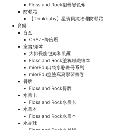
Floss and Rock摺疊變色傘
防曬霜
【Thinkbaby】星寶貝純物理防曬霜
育樂
盲盒
CRAZE降臨曆
童書/繪本
大排長龍包姆和凱羅
Floss and Rock塗鴉磁鐵繪本
mierEdu口袋水彩畫冊系列
mierEdu塗塗寫寫學習畫卷
骨牌
Floss and Rock骨牌
水畫卡
Floss and Rock水畫卡
水畫本
Floss and Rock水畫本
水晶球