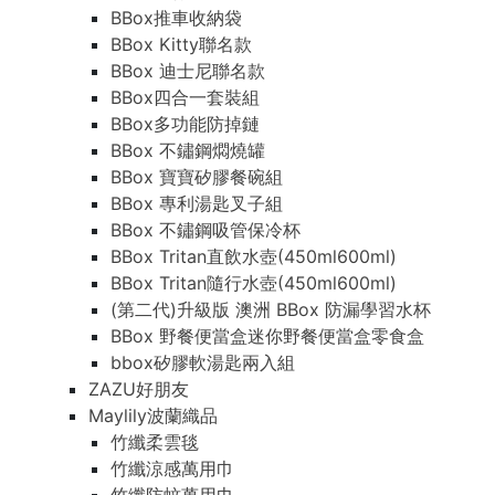
BBox推車收納袋
BBox Kitty聯名款
BBox 迪士尼聯名款
BBox四合一套裝組
BBox多功能防掉鏈
BBox 不鏽鋼燜燒罐
BBox 寶寶矽膠餐碗組
BBox 專利湯匙叉子組
BBox 不鏽鋼吸管保冷杯
BBox Tritan直飲水壺(450ml600ml)
BBox Tritan隨行水壺(450ml600ml)
(第二代)升級版 澳洲 BBox 防漏學習水杯
BBox 野餐便當盒迷你野餐便當盒零食盒
bbox矽膠軟湯匙兩入組
ZAZU好朋友
Maylily波蘭織品
竹纖柔雲毯
竹纖涼感萬用巾