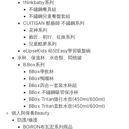
thinkbaby系列
不鏽鋼餐具組
不鏽鋼兒童餐盤套組
CUITISAN 酷藝師 不鏽鋼系列
花神系列
藝匠、初行、征旅系列
兒童酷夢系列
eLIpseKids 幼兒Easy學習吸盤碗
水杯、保溫杯、水壺類、悶燒罐
B.Box系列
BBox學飲杯
BBox鴨嘴杯
BBox四合一套裝水杯組
BBox 不鏽鋼吸管保冷杯
BBox Tritan隨行水壺(450ml/600ml)
BBox Tritan直飲水壺(450ml/600ml)
個人與保養Beauty
防護/修護
BOiRON布瓦宏系列商品