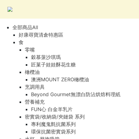
全部商品All
好康尋寶清倉特惠區
食
零嘴
穀慕蒎沙琪瑪
匠菓子娃娃酥花生糖
橄欖油
澳洲MOUNT ZERO橄欖油
烹調用具
Beyond Gourmet無漂白防沾烘焙料理紙
營養補充
FUN心 白金羊乳片
密實袋/收納袋/夾鏈袋 系列
專利魔鬼氈抗菌系列
環保抗菌密實袋系列