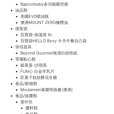
Bapronbaby多功能圍兜裙
油品類
美國EVO噴油瓶
澳洲MOUNT ZERO橄欖油
便當袋
百寶袋-保溫袋 6L
百寶袋HELLO Boxy 今天午餐自己袋
烘培器具
Beyond Gourmet無漂白烘焙紙
零嘴點心類
穀慕蒎-沙琪瑪
FUN心 白金羊乳片
匠菓子娃娃酥花生糖
食品/穀物類
Moulamein慕樂明燕麥(澳洲)
食品/抹醬類
藻作坊
醬料類