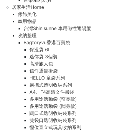
音樂系列玩具
居家生活Home
傢飾美化
車用物品
台灣Shinisunne 車用磁性遮陽簾
收納整理
Bagtoryvu香港百寶袋
保溫袋 6L
迷你袋 3個裝
高清旅人包
信件通告掛袋
HELLO 童袋系列
易攜式透明收納系列
A4、F4高清文件書袋
多用途活動袋 (窄長款)
多用途活動袋 (闊身款)
闊口式透明收納袋系列
雙袋口透明收納袋系列
慳位直立式玩具收納系列