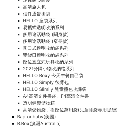
迷你袋 3個裝
高清旅人包
信件通告掛袋
HELLO 童袋系列
易攜式透明收納系列
多用途活動袋 (闊身款)
多用途活動袋 (窄長款)
闊口式透明收納袋系列
雙袋口透明收納袋系列
慳位直立式玩具收納系列
2021分隔小物收納格系列
HELLO Boxy 今天午餐自己袋
HELLO Simply 後背包
HELLO Slimily 兒童撞色功課袋
A4高清文件書袋、F4高清文件書
透明鋼架儲物箱
高清儲物袋手提慳位萬用袋(兒童睡袋專用提袋)
Bapronbaby(美國)
B.Box(澳洲Australia)