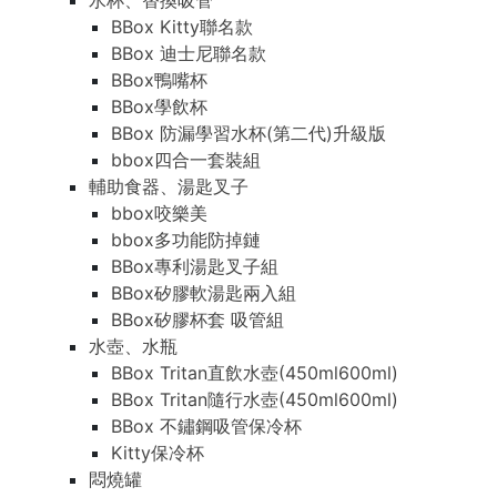
水杯、替換吸管
BBox Kitty聯名款
BBox 迪士尼聯名款
BBox鴨嘴杯
BBox學飲杯
BBox 防漏學習水杯(第二代)升級版
bbox四合一套裝組
輔助食器、湯匙叉子
bbox咬樂美
bbox多功能防掉鏈
BBox專利湯匙叉子組
BBox矽膠軟湯匙兩入組
BBox矽膠杯套 吸管組
水壺、水瓶
BBox Tritan直飲水壺(450ml600ml)
BBox Tritan隨行水壺(450ml600ml)
BBox 不鏽鋼吸管保冷杯
Kitty保冷杯
悶燒罐