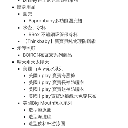
Disney迪士尼兒童遊戲桌椅
隨身用品
圍兜
Bapronbaby多功能圍兜裙
水壺、水杯
BBox 不鏽鋼吸管保冷杯
【Thinkbaby】新寶貝純物理防曬霜
愛護照顧
BOiRON布瓦宏系列商品
晴天雨天太陽天
美國 i play玩水系列
美國 i play 寶寶海灘褲
美國 i play 寶寶長袖防曬衣
美國 i play 寶寶短袖防曬衣
美國 i play寶寶泳褲戲水免穿尿布
美國Big Mouth玩水系列
造型游泳圈
造型海灘毯
造型飲料杯游泳圈