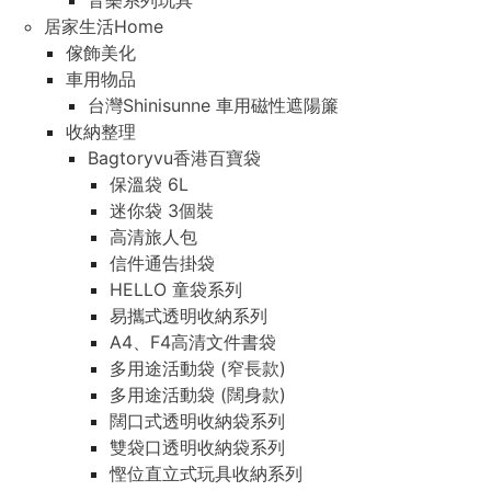
音樂系列玩具
居家生活Home
傢飾美化
車用物品
台灣Shinisunne 車用磁性遮陽簾
收納整理
Bagtoryvu香港百寶袋
保溫袋 6L
迷你袋 3個裝
高清旅人包
信件通告掛袋
HELLO 童袋系列
易攜式透明收納系列
A4、F4高清文件書袋
多用途活動袋 (窄長款)
多用途活動袋 (闊身款)
闊口式透明收納袋系列
雙袋口透明收納袋系列
慳位直立式玩具收納系列