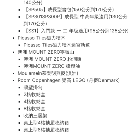
140公分)
【SP505】成長型書包(150公分到170公分)
【SP301SP300P】成長型 中高年級適用(130公分
到170公分)
【SS1】入門款 一 二 年級適用(95公分到125公分)
Picasso Tiles磁力積木
Picasso Tiles磁力積木迷宮軌道
澳洲 MOUNT ZERO零號山
澳洲 MOUNT ZERO 粉湖鹽
澳洲MOUNT ZERO 橄欖油
Moulamein慕樂明燕麥(澳洲)
Room Copenhagen 樂高 LEGO (丹麥Denmark)
牆壁掛勾
2格收納盒
4格收納盒
8格收納盒
收納三層架
桌上型4格抽屜收納箱
桌上型8格抽屜收納箱