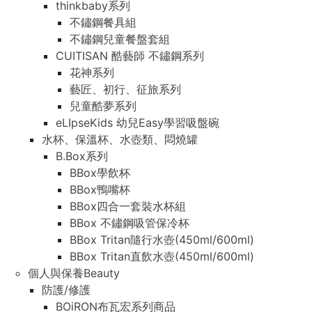
thinkbaby系列
不鏽鋼餐具組
不鏽鋼兒童餐盤套組
CUITISAN 酷藝師 不鏽鋼系列
花神系列
藝匠、初行、征旅系列
兒童酷夢系列
eLIpseKids 幼兒Easy學習吸盤碗
水杯、保溫杯、水壺類、悶燒罐
B.Box系列
BBox學飲杯
BBox鴨嘴杯
BBox四合一套裝水杯組
BBox 不鏽鋼吸管保冷杯
BBox Tritan隨行水壺(450ml/600ml)
BBox Tritan直飲水壺(450ml/600ml)
個人與保養Beauty
防護/修護
BOiRON布瓦宏系列商品