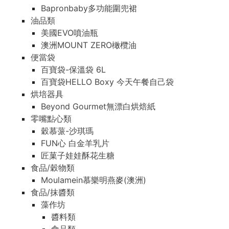
Bapronbaby多功能圍兜裙
油品類
美國EVO噴油瓶
澳洲MOUNT ZERO橄欖油
便當袋
百寶袋-保溫袋 6L
百寶袋HELLO Boxy 今天午餐自己袋
烘培器具
Beyond Gourmet無漂白烘焙紙
零嘴點心類
穀慕蒎-沙琪瑪
FUN心 白金羊乳片
匠菓子娃娃酥花生糖
食品/穀物類
Moulamein慕樂明燕麥(澳洲)
食品/抹醬類
藻作坊
醬料類