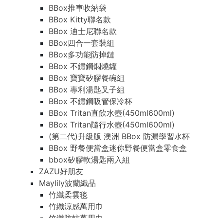
BBox推車收納袋
BBox Kitty聯名款
BBox 迪士尼聯名款
BBox四合一套裝組
BBox多功能防掉鏈
BBox 不鏽鋼燜燒罐
BBox 寶寶矽膠餐碗組
BBox 專利湯匙叉子組
BBox 不鏽鋼吸管保冷杯
BBox Tritan直飲水壺(450ml600ml)
BBox Tritan隨行水壺(450ml600ml)
(第二代)升級版 澳洲 BBox 防漏學習水杯
BBox 野餐便當盒迷你野餐便當盒零食盒
bbox矽膠軟湯匙兩入組
ZAZU好朋友
Maylily波蘭織品
竹纖柔雲毯
竹纖涼感萬用巾