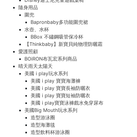
Disney迪士尼兒童遊戲桌椅
隨身用品
圍兜
Bapronbaby多功能圍兜裙
水壺、水杯
BBox 不鏽鋼吸管保冷杯
【Thinkbaby】新寶貝純物理防曬霜
愛護照顧
BOiRON布瓦宏系列商品
晴天雨天太陽天
美國 i play玩水系列
美國 i play 寶寶海灘褲
美國 i play 寶寶長袖防曬衣
美國 i play 寶寶短袖防曬衣
美國 i play寶寶泳褲戲水免穿尿布
美國Big Mouth玩水系列
造型游泳圈
造型海灘毯
造型飲料杯游泳圈