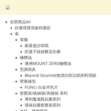
全部商品All
好康尋寶清倉特惠區
食
零嘴
穀慕蒎沙琪瑪
匠菓子娃娃酥花生糖
橄欖油
澳洲MOUNT ZERO橄欖油
烹調用具
Beyond Gourmet無漂白防沾烘焙料理紙
營養補充
FUN心 白金羊乳片
密實袋/收納袋/夾鏈袋 系列
專利魔鬼氈抗菌系列
環保抗菌密實袋系列