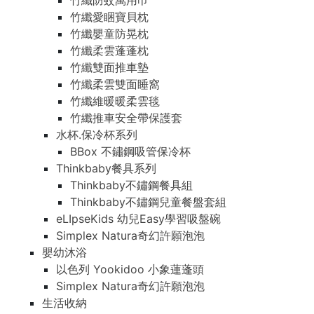
竹纖防蚊萬用巾
竹纖愛睏寶貝枕
竹纖嬰童防晃枕
竹纖柔雲蓬蓬枕
竹纖雙面推車墊
竹纖柔雲雙面睡窩
竹纖維暖暖柔雲毯
竹纖推車安全帶保護套
水杯.保冷杯系列
BBox 不鏽鋼吸管保冷杯
Thinkbaby餐具系列
Thinkbaby不鏽鋼餐具組
Thinkbaby不鏽鋼兒童餐盤套組
eLIpseKids 幼兒Easy學習吸盤碗
Simplex Natura奇幻許願泡泡
嬰幼沐浴
以色列 Yookidoo 小象蓮蓬頭
Simplex Natura奇幻許願泡泡
生活收納