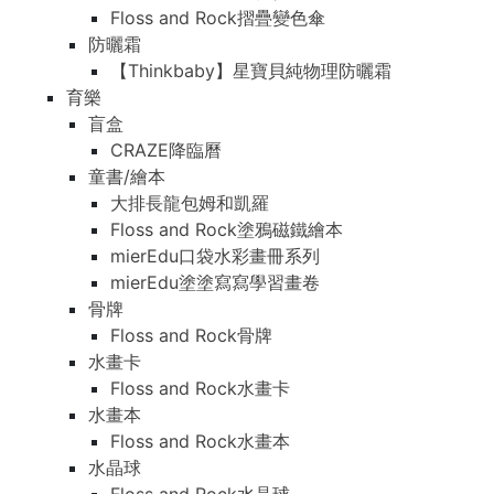
Floss and Rock摺疊變色傘
防曬霜
【Thinkbaby】星寶貝純物理防曬霜
育樂
盲盒
CRAZE降臨曆
童書/繪本
大排長龍包姆和凱羅
Floss and Rock塗鴉磁鐵繪本
mierEdu口袋水彩畫冊系列
mierEdu塗塗寫寫學習畫卷
骨牌
Floss and Rock骨牌
水畫卡
Floss and Rock水畫卡
水畫本
Floss and Rock水畫本
水晶球