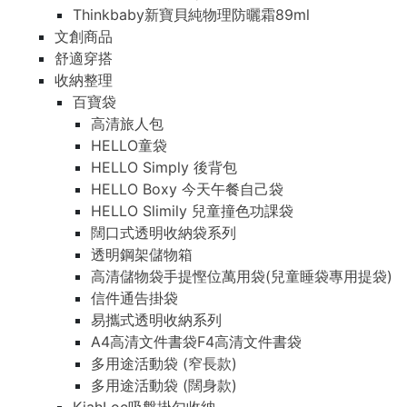
Thinkbaby新寶貝純物理防曬霜89ml
文創商品
舒適穿搭
收納整理
百寶袋
高清旅人包
HELLO童袋
HELLO Simply 後背包
HELLO Boxy 今天午餐自己袋
HELLO Slimily 兒童撞色功課袋
闊口式透明收納袋系列
透明鋼架儲物箱
高清儲物袋手提慳位萬用袋(兒童睡袋專用提袋)
信件通告掛袋
易攜式透明收納系列
A4高清文件書袋F4高清文件書袋
多用途活動袋 (窄長款)
多用途活動袋 (闊身款)