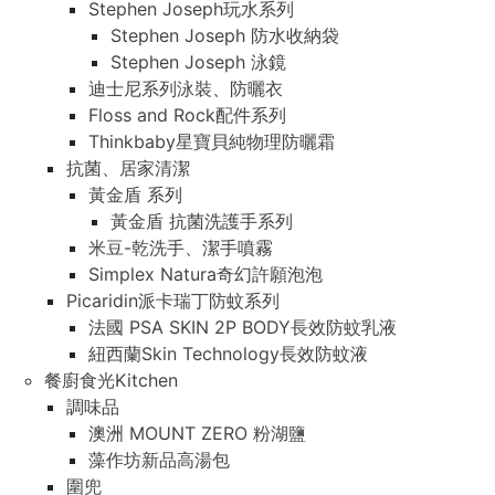
Stephen Joseph玩水系列
Stephen Joseph 防水收納袋
Stephen Joseph 泳鏡
迪士尼系列泳裝、防曬衣
Floss and Rock配件系列
Thinkbaby星寶貝純物理防曬霜
抗菌、居家清潔
黃金盾 系列
黃金盾 抗菌洗護手系列
米豆-乾洗手、潔手噴霧
Simplex Natura奇幻許願泡泡
Picaridin派卡瑞丁防蚊系列
法國 PSA SKIN 2P BODY長效防蚊乳液
紐西蘭Skin Technology長效防蚊液
餐廚食光Kitchen
調味品
澳洲 MOUNT ZERO 粉湖鹽
藻作坊新品高湯包
圍兜