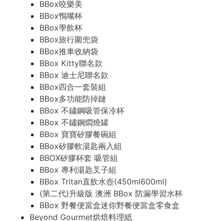
BBox咬樂美
BBox鴨嘴杯
BBox學飲杯
BBox旅行圍兜袋
BBox推車收納袋
BBox Kitty聯名款
BBox 迪士尼聯名款
BBox四合一套裝組
BBox多功能防掉鏈
BBox 不鏽鋼吸管保冷杯
BBox 不鏽鋼燜燒罐
BBox 寶寶矽膠餐碗組
BBox矽膠軟湯匙兩入組
BBOX矽膠杯套 吸管組
BBox 專利湯匙叉子組
BBox Tritan直飲水壺(450ml600ml)
(第二代)升級版 澳洲 BBox 防漏學習水杯
BBox 野餐便當盒迷你野餐便當盒零食盒
Beyond Gourmet烘焙料理紙