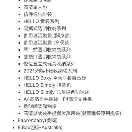
迷你袋 3個裝
高清旅人包
信件通告掛袋
HELLO 童袋系列
易攜式透明收納系列
多用途活動袋 (闊身款)
多用途活動袋 (窄長款)
闊口式透明收納袋系列
雙袋口透明收納袋系列
慳位直立式玩具收納系列
2021分隔小物收納格系列
HELLO Boxy 今天午餐自己袋
HELLO Simply 後背包
HELLO Slimily 兒童撞色功課袋
A4高清文件書袋、F4高清文件書
透明鋼架儲物箱
高清儲物袋手提慳位萬用袋(兒童睡袋專用提袋)
Bapronbaby(美國)
B.Box(澳洲Australia)