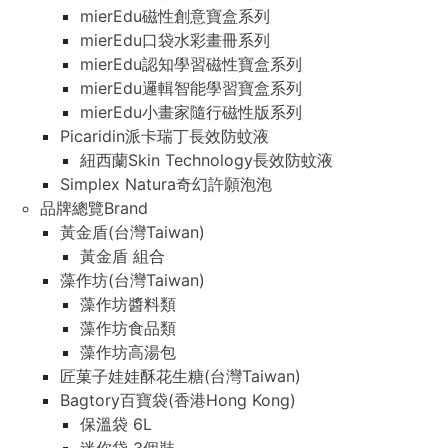
mierEdu磁性創意寶盒系列
mierEdu口袋水彩畫冊系列
mierEdu認知學習磁性寶盒系列
mierEdu邏輯智能學習寶盒系列
mierEdu小畫家隨行磁性版系列
Picaridin派卡瑞丁長效防蚊液
紐西蘭Skin Technology長效防蚊液
Simplex Natura奇幻許願泡泡
品牌總覽Brand
黃金盾(台灣Taiwan)
黃金盾 組合
藻作坊(台灣Taiwan)
藻作坊醬料類
藻作坊食品類
藻作坊高湯包
匠菓子娃娃酥花生糖(台灣Taiwan)
Bagtory百寶袋(香港Hong Kong)
保溫袋 6L