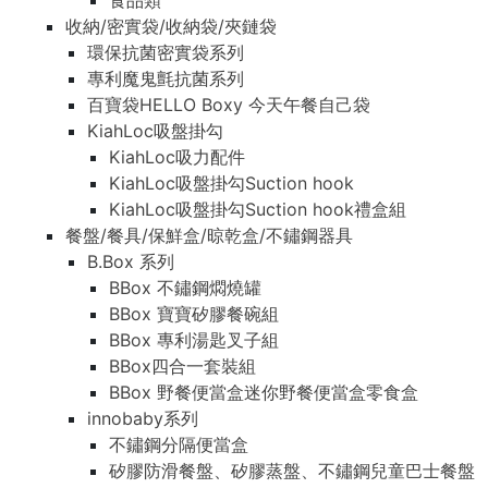
食品類
收納/密實袋/收納袋/夾鏈袋
環保抗菌密實袋系列
專利魔鬼氈抗菌系列
百寶袋HELLO Boxy 今天午餐自己袋
KiahLoc吸盤掛勾
KiahLoc吸力配件
KiahLoc吸盤掛勾Suction hook
KiahLoc吸盤掛勾Suction hook禮盒組
餐盤/餐具/保鮮盒/晾乾盒/不鏽鋼器具
B.Box 系列
BBox 不鏽鋼燜燒罐
BBox 寶寶矽膠餐碗組
BBox 專利湯匙叉子組
BBox四合一套裝組
BBox 野餐便當盒迷你野餐便當盒零食盒
innobaby系列
不鏽鋼分隔便當盒
矽膠防滑餐盤、矽膠蒸盤、不鏽鋼兒童巴士餐盤