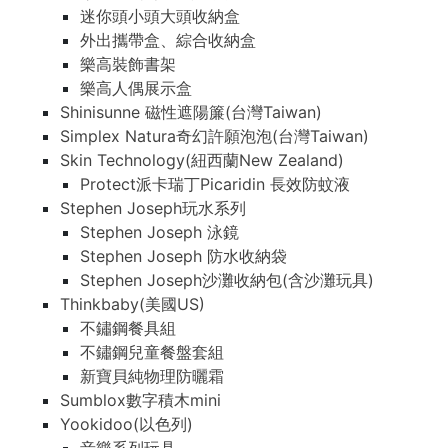
迷你頭小頭大頭收納盒
外出攜帶盒、綜合收納盒
樂高裝飾書架
樂高人偶展示盒
Shinisunne 磁性遮陽簾(台灣Taiwan)
Simplex Natura奇幻許願泡泡(台灣Taiwan)
Skin Technology(紐西蘭New Zealand)
Protect派卡瑞丁Picaridin 長效防蚊液
Stephen Joseph玩水系列
Stephen Joseph 泳鏡
Stephen Joseph 防水收納袋
Stephen Joseph沙灘收納包(含沙灘玩具)
Thinkbaby(美國US)
不鏽鋼餐具組
不鏽鋼兒童餐盤套組
新寶貝純物理防曬霜
Sumblox數字積木mini
Yookidoo(以色列)