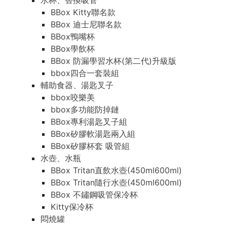
水杯、替換吸管
BBox Kitty聯名款
BBox 迪士尼聯名款
BBox鴨嘴杯
BBox學飲杯
BBox 防漏學習水杯(第二代)升級版
bbox四合一套裝組
輔助食器、湯匙叉子
bbox咬樂美
bbox多功能防掉鏈
BBox專利湯匙叉子組
BBox矽膠軟湯匙兩入組
BBox矽膠杯套 吸管組
水壺、水瓶
BBox Tritan直飲水壺(450ml600ml)
BBox Tritan隨行水壺(450ml600ml)
BBox 不鏽鋼吸管保冷杯
Kitty保冷杯
悶燒罐