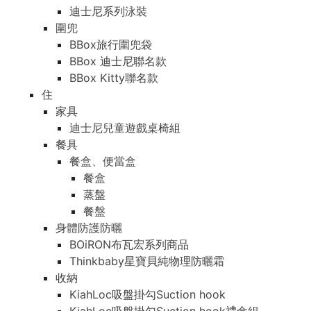
迪士尼系列泳裝
圍兜
BBox旅行圍兜袋
BBox 迪士尼聯名款
BBox Kitty聯名款
住
家具
迪士尼兒童遊戲桌椅組
餐具
餐盒、便當盒
餐盒
蒸盤
餐盤
身體防護防曬
BOiRON布瓦宏系列商品
Thinkbaby星寶貝純物理防曬霜
收納
KiahLoc吸盤掛勾Suction hook