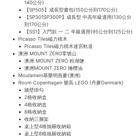
140公分)
【SP505】成長型書包(150公分到170公分)
【SP301SP300P】成長型 中高年級適用(130公分
到170公分)
【SS1】入門款 一 二 年級適用(95公分到125公分)
Picasso Tiles磁力積木
Picasso Tiles磁力積木迷宮軌道
澳洲 MOUNT ZERO零號山
澳洲 MOUNT ZERO 粉湖鹽
澳洲MOUNT ZERO 橄欖油
Moulamein慕樂明燕麥(澳洲)
Room Copenhagen 樂高 LEGO (丹麥Denmark)
牆壁掛勾
2格收納盒
4格收納盒
8格收納盒
收納三層架
桌上型4格抽屜收納箱
桌上型8格抽屜收納箱