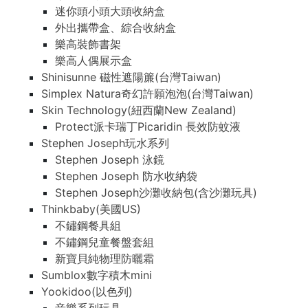
迷你頭小頭大頭收納盒
外出攜帶盒、綜合收納盒
樂高裝飾書架
樂高人偶展示盒
Shinisunne 磁性遮陽簾(台灣Taiwan)
Simplex Natura奇幻許願泡泡(台灣Taiwan)
Skin Technology(紐西蘭New Zealand)
Protect派卡瑞丁Picaridin 長效防蚊液
Stephen Joseph玩水系列
Stephen Joseph 泳鏡
Stephen Joseph 防水收納袋
Stephen Joseph沙灘收納包(含沙灘玩具)
Thinkbaby(美國US)
不鏽鋼餐具組
不鏽鋼兒童餐盤套組
新寶貝純物理防曬霜
Sumblox數字積木mini
Yookidoo(以色列)