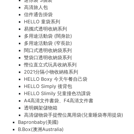
迷你袋 3個裝
高清旅人包
信件通告掛袋
HELLO 童袋系列
易攜式透明收納系列
多用途活動袋 (闊身款)
多用途活動袋 (窄長款)
闊口式透明收納袋系列
雙袋口透明收納袋系列
慳位直立式玩具收納系列
2021分隔小物收納格系列
HELLO Boxy 今天午餐自己袋
HELLO Simply 後背包
HELLO Slimily 兒童撞色功課袋
A4高清文件書袋、F4高清文件書
透明鋼架儲物箱
高清儲物袋手提慳位萬用袋(兒童睡袋專用提袋)
Bapronbaby(美國)
B.Box(澳洲Australia)