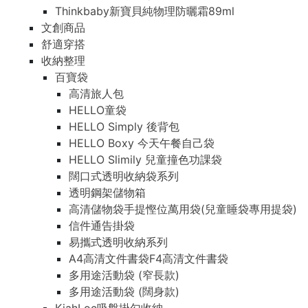
Thinkbaby新寶貝純物理防曬霜89ml
文創商品
舒適穿搭
收納整理
百寶袋
高清旅人包
HELLO童袋
HELLO Simply 後背包
HELLO Boxy 今天午餐自己袋
HELLO Slimily 兒童撞色功課袋
闊口式透明收納袋系列
透明鋼架儲物箱
高清儲物袋手提慳位萬用袋(兒童睡袋專用提袋)
信件通告掛袋
易攜式透明收納系列
A4高清文件書袋F4高清文件書袋
多用途活動袋 (窄長款)
多用途活動袋 (闊身款)