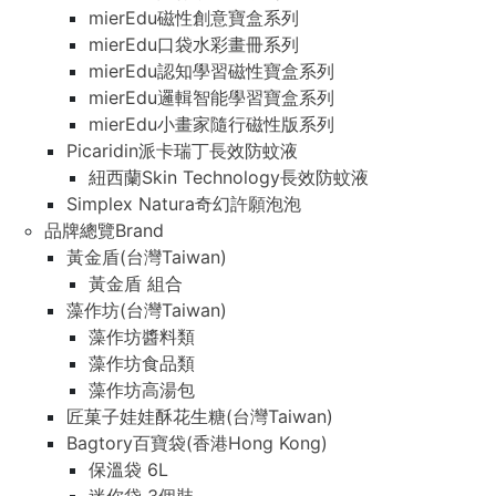
mierEdu磁性創意寶盒系列
mierEdu口袋水彩畫冊系列
mierEdu認知學習磁性寶盒系列
mierEdu邏輯智能學習寶盒系列
mierEdu小畫家隨行磁性版系列
Picaridin派卡瑞丁長效防蚊液
紐西蘭Skin Technology長效防蚊液
Simplex Natura奇幻許願泡泡
品牌總覽Brand
黃金盾(台灣Taiwan)
黃金盾 組合
藻作坊(台灣Taiwan)
藻作坊醬料類
藻作坊食品類
藻作坊高湯包
匠菓子娃娃酥花生糖(台灣Taiwan)
Bagtory百寶袋(香港Hong Kong)
保溫袋 6L