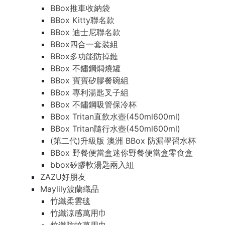
BBox推車收納袋
BBox Kitty聯名款
BBox 迪士尼聯名款
BBox四合一套裝組
BBox多功能防掉鏈
BBox 不鏽鋼燜燒罐
BBox 寶寶矽膠餐碗組
BBox 專利湯匙叉子組
BBox 不鏽鋼吸管保冷杯
BBox Tritan直飲水壺(450ml600ml)
BBox Tritan隨行水壺(450ml600ml)
(第二代)升級版 澳洲 BBox 防漏學習水杯
BBox 野餐便當盒迷你野餐便當盒零食盒
bbox矽膠軟湯匙兩入組
ZAZU好朋友
Maylily波蘭織品
竹纖柔雲毯
竹纖涼感萬用巾