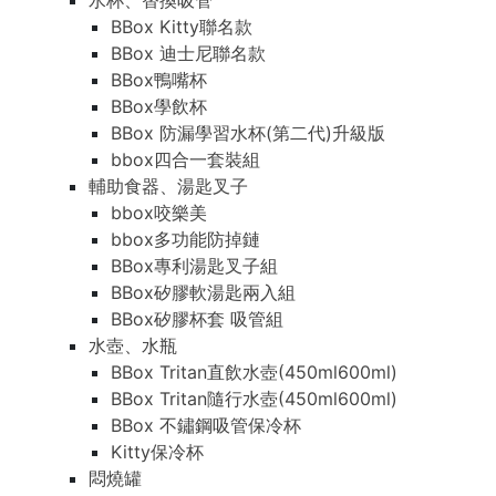
水杯、替換吸管
BBox Kitty聯名款
BBox 迪士尼聯名款
BBox鴨嘴杯
BBox學飲杯
BBox 防漏學習水杯(第二代)升級版
bbox四合一套裝組
輔助食器、湯匙叉子
bbox咬樂美
bbox多功能防掉鏈
BBox專利湯匙叉子組
BBox矽膠軟湯匙兩入組
BBox矽膠杯套 吸管組
水壺、水瓶
BBox Tritan直飲水壺(450ml600ml)
BBox Tritan隨行水壺(450ml600ml)
BBox 不鏽鋼吸管保冷杯
Kitty保冷杯
悶燒罐