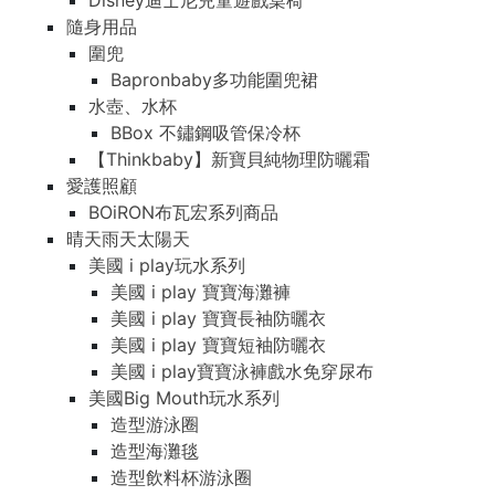
Disney迪士尼兒童遊戲桌椅
隨身用品
圍兜
Bapronbaby多功能圍兜裙
水壺、水杯
BBox 不鏽鋼吸管保冷杯
【Thinkbaby】新寶貝純物理防曬霜
愛護照顧
BOiRON布瓦宏系列商品
晴天雨天太陽天
美國 i play玩水系列
美國 i play 寶寶海灘褲
美國 i play 寶寶長袖防曬衣
美國 i play 寶寶短袖防曬衣
美國 i play寶寶泳褲戲水免穿尿布
美國Big Mouth玩水系列
造型游泳圈
造型海灘毯
造型飲料杯游泳圈