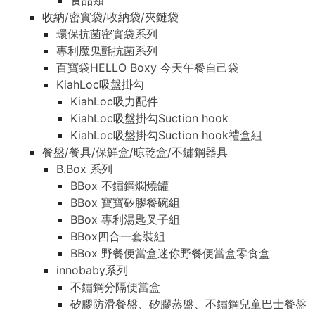
食品類
收納/密實袋/收納袋/夾鏈袋
環保抗菌密實袋系列
專利魔鬼氈抗菌系列
百寶袋HELLO Boxy 今天午餐自己袋
KiahLoc吸盤掛勾
KiahLoc吸力配件
KiahLoc吸盤掛勾Suction hook
KiahLoc吸盤掛勾Suction hook禮盒組
餐盤/餐具/保鮮盒/晾乾盒/不鏽鋼器具
B.Box 系列
BBox 不鏽鋼燜燒罐
BBox 寶寶矽膠餐碗組
BBox 專利湯匙叉子組
BBox四合一套裝組
BBox 野餐便當盒迷你野餐便當盒零食盒
innobaby系列
不鏽鋼分隔便當盒
矽膠防滑餐盤、矽膠蒸盤、不鏽鋼兒童巴士餐盤