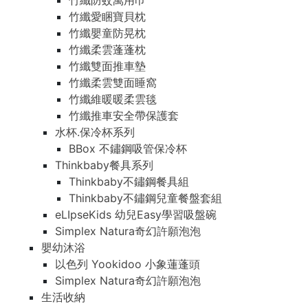
竹纖防蚊萬用巾
竹纖愛睏寶貝枕
竹纖嬰童防晃枕
竹纖柔雲蓬蓬枕
竹纖雙面推車墊
竹纖柔雲雙面睡窩
竹纖維暖暖柔雲毯
竹纖推車安全帶保護套
水杯.保冷杯系列
BBox 不鏽鋼吸管保冷杯
Thinkbaby餐具系列
Thinkbaby不鏽鋼餐具組
Thinkbaby不鏽鋼兒童餐盤套組
eLIpseKids 幼兒Easy學習吸盤碗
Simplex Natura奇幻許願泡泡
嬰幼沐浴
以色列 Yookidoo 小象蓮蓬頭
Simplex Natura奇幻許願泡泡
生活收納