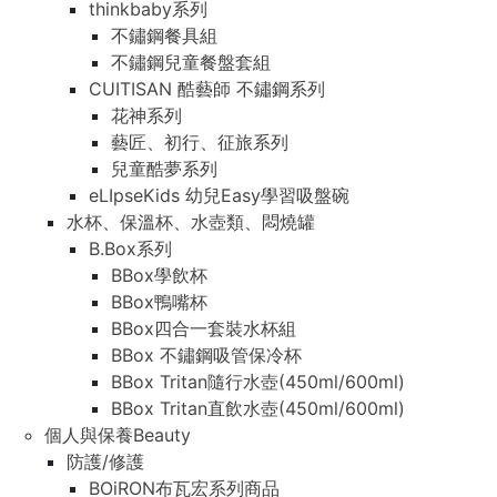
thinkbaby系列
不鏽鋼餐具組
不鏽鋼兒童餐盤套組
CUITISAN 酷藝師 不鏽鋼系列
花神系列
藝匠、初行、征旅系列
兒童酷夢系列
eLIpseKids 幼兒Easy學習吸盤碗
水杯、保溫杯、水壺類、悶燒罐
B.Box系列
BBox學飲杯
BBox鴨嘴杯
BBox四合一套裝水杯組
BBox 不鏽鋼吸管保冷杯
BBox Tritan隨行水壺(450ml/600ml)
BBox Tritan直飲水壺(450ml/600ml)
個人與保養Beauty
防護/修護
BOiRON布瓦宏系列商品