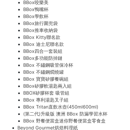
BBox咬樂美
BBox鴨嘴杯
BBox學飲杯
BBox旅行圍兜袋
BBox推車收納袋
BBox Kitty聯名款
BBox 迪士尼聯名款
BBox四合一套裝組
BBox多功能防掉鏈
BBox 不鏽鋼吸管保冷杯
BBox 不鏽鋼燜燒罐
BBox 寶寶矽膠餐碗組
BBox矽膠軟湯匙兩入組
BBOX矽膠杯套 吸管組
BBox 專利湯匙叉子組
BBox Tritan直飲水壺(450ml600ml)
(第二代)升級版 澳洲 BBox 防漏學習水杯
BBox 野餐便當盒迷你野餐便當盒零食盒
Beyond Gourmet烘焙料理紙