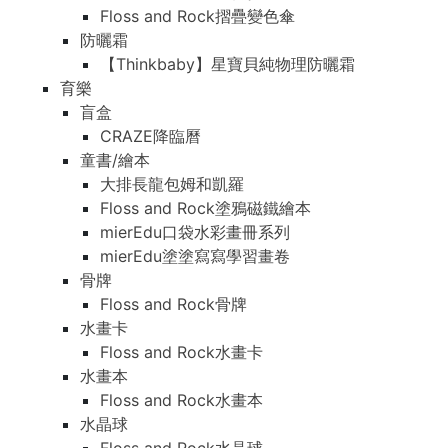
Floss and Rock摺疊變色傘
防曬霜
【Thinkbaby】星寶貝純物理防曬霜
育樂
盲盒
CRAZE降臨曆
童書/繪本
大排長龍包姆和凱羅
Floss and Rock塗鴉磁鐵繪本
mierEdu口袋水彩畫冊系列
mierEdu塗塗寫寫學習畫卷
骨牌
Floss and Rock骨牌
水畫卡
Floss and Rock水畫卡
水畫本
Floss and Rock水畫本
水晶球