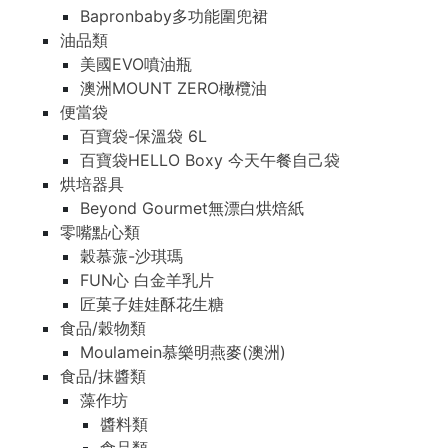
Bapronbaby多功能圍兜裙
油品類
美國EVO噴油瓶
澳洲MOUNT ZERO橄欖油
便當袋
百寶袋-保溫袋 6L
百寶袋HELLO Boxy 今天午餐自己袋
烘培器具
Beyond Gourmet無漂白烘焙紙
零嘴點心類
穀慕蒎-沙琪瑪
FUN心 白金羊乳片
匠菓子娃娃酥花生糖
食品/穀物類
Moulamein慕樂明燕麥(澳洲)
食品/抹醬類
藻作坊
醬料類