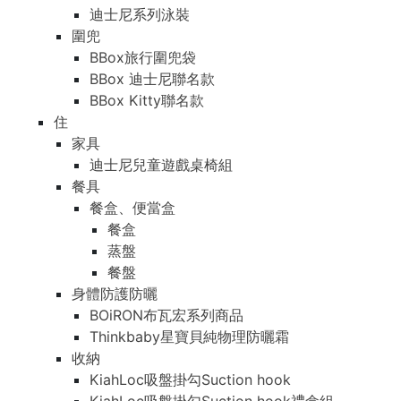
迪士尼系列泳裝
圍兜
BBox旅行圍兜袋
BBox 迪士尼聯名款
BBox Kitty聯名款
住
家具
迪士尼兒童遊戲桌椅組
餐具
餐盒、便當盒
餐盒
蒸盤
餐盤
身體防護防曬
BOiRON布瓦宏系列商品
Thinkbaby星寶貝純物理防曬霜
收納
KiahLoc吸盤掛勾Suction hook