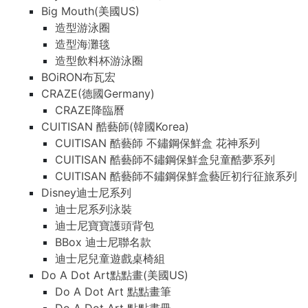
Big Mouth(美國US)
造型游泳圈
造型海灘毯
造型飲料杯游泳圈
BOiRON布瓦宏
CRAZE(德國Germany)
CRAZE降臨曆
CUITISAN 酷藝師(韓國Korea)
CUITISAN 酷藝師 不鏽鋼保鮮盒 花神系列
CUITISAN 酷藝師不鏽鋼保鮮盒兒童酷夢系列
CUITISAN 酷藝師不鏽鋼保鮮盒藝匠初行征旅系列
Disney迪士尼系列
迪士尼系列泳裝
迪士尼寶寶護頭背包
BBox 迪士尼聯名款
迪士尼兒童遊戲桌椅組
Do A Dot Art點點畫(美國US)
Do A Dot Art 點點畫筆