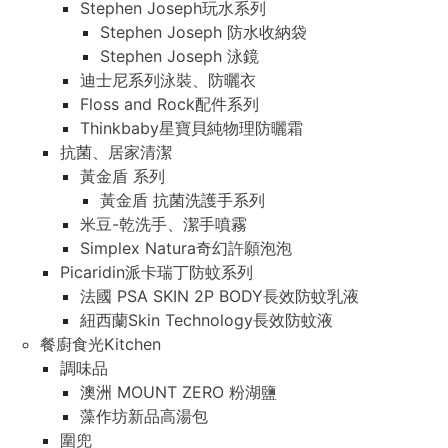
Stephen Joseph玩水系列
Stephen Joseph 防水收納袋
Stephen Joseph 泳鏡
迪士尼系列泳裝、防曬衣
Floss and Rock配件系列
Thinkbaby星寶貝純物理防曬霜
抗菌、居家清潔
黃金盾 系列
黃金盾 抗菌洗護手系列
米豆-乾洗手、潔手噴霧
Simplex Natura奇幻許願泡泡
Picaridin派卡瑞丁防蚊系列
法國 PSA SKIN 2P BODY長效防蚊乳液
紐西蘭Skin Technology長效防蚊液
餐廚食光Kitchen
調味品
澳洲 MOUNT ZERO 粉湖鹽
藻作坊新品高湯包
圍兜