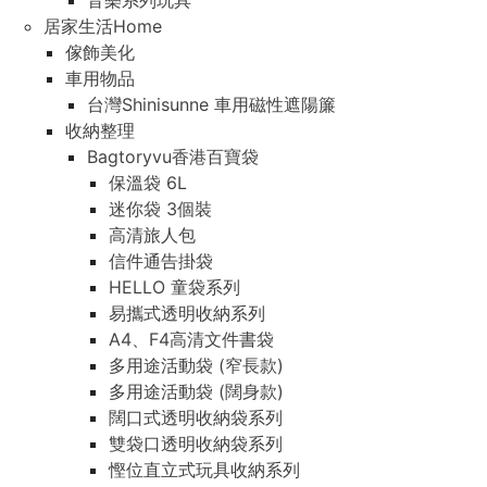
音樂系列玩具
居家生活Home
傢飾美化
車用物品
台灣Shinisunne 車用磁性遮陽簾
收納整理
Bagtoryvu香港百寶袋
保溫袋 6L
迷你袋 3個裝
高清旅人包
信件通告掛袋
HELLO 童袋系列
易攜式透明收納系列
A4、F4高清文件書袋
多用途活動袋 (窄長款)
多用途活動袋 (闊身款)
闊口式透明收納袋系列
雙袋口透明收納袋系列
慳位直立式玩具收納系列