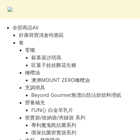
全部商品All
好康尋寶清倉特惠區
食
零嘴
穀慕蒎沙琪瑪
匠菓子娃娃酥花生糖
橄欖油
澳洲MOUNT ZERO橄欖油
烹調用具
Beyond Gourmet無漂白防沾烘焙料理紙
營養補充
FUN心 白金羊乳片
密實袋/收納袋/夾鏈袋 系列
專利魔鬼氈抗菌系列
環保抗菌密實袋系列