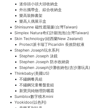
迷你頭小頭大頭收納盒
外出攜帶盒、綜合收納盒
樂高裝飾書架
樂高人偶展示盒
Shinisunne 磁性遮陽簾(台灣Taiwan)
Simplex Natura奇幻許願泡泡(台灣Taiwan)
Skin Technology(紐西蘭New Zealand)
Protect派卡瑞丁Picaridin 長效防蚊液
Stephen Joseph玩水系列
Stephen Joseph 泳鏡
Stephen Joseph 防水收納袋
Stephen Joseph沙灘收納包(含沙灘玩具)
Thinkbaby(美國US)
不鏽鋼餐具組
不鏽鋼兒童餐盤套組
新寶貝純物理防曬霜
Sumblox數字積木mini
Yookidoo(以色列)