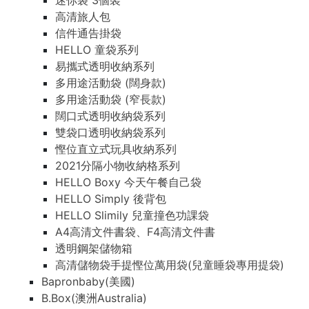
迷你袋 3個裝
高清旅人包
信件通告掛袋
HELLO 童袋系列
易攜式透明收納系列
多用途活動袋 (闊身款)
多用途活動袋 (窄長款)
闊口式透明收納袋系列
雙袋口透明收納袋系列
慳位直立式玩具收納系列
2021分隔小物收納格系列
HELLO Boxy 今天午餐自己袋
HELLO Simply 後背包
HELLO Slimily 兒童撞色功課袋
A4高清文件書袋、F4高清文件書
透明鋼架儲物箱
高清儲物袋手提慳位萬用袋(兒童睡袋專用提袋)
Bapronbaby(美國)
B.Box(澳洲Australia)