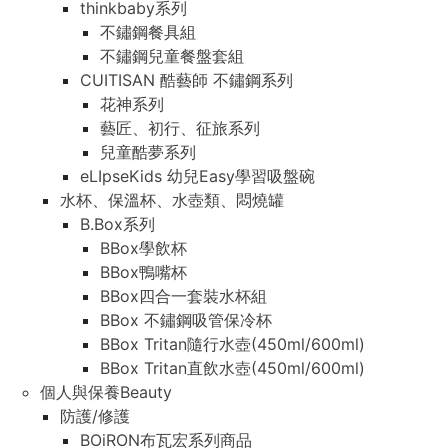
thinkbaby系列
不鏽鋼餐具組
不鏽鋼兒童餐盤套組
CUITISAN 酷藝師 不鏽鋼系列
花神系列
藝匠、初行、征旅系列
兒童酷夢系列
eLIpseKids 幼兒Easy學習吸盤碗
水杯、保溫杯、水壺類、悶燒罐
B.Box系列
BBox學飲杯
BBox鴨嘴杯
BBox四合一套裝水杯組
BBox 不鏽鋼吸管保冷杯
BBox Tritan隨行水壺(450ml/600ml)
BBox Tritan直飲水壺(450ml/600ml)
個人與保養Beauty
防護/修護
BOiRON布瓦宏系列商品