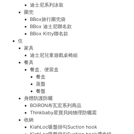
迪士尼系列泳裝
圍兜
BBox旅行圍兜袋
BBox 迪士尼聯名款
BBox Kitty聯名款
住
家具
迪士尼兒童遊戲桌椅組
餐具
餐盒、便當盒
餐盒
蒸盤
餐盤
身體防護防曬
BOiRON布瓦宏系列商品
Thinkbaby星寶貝純物理防曬霜
收納
KiahLoc吸盤掛勾Suction hook