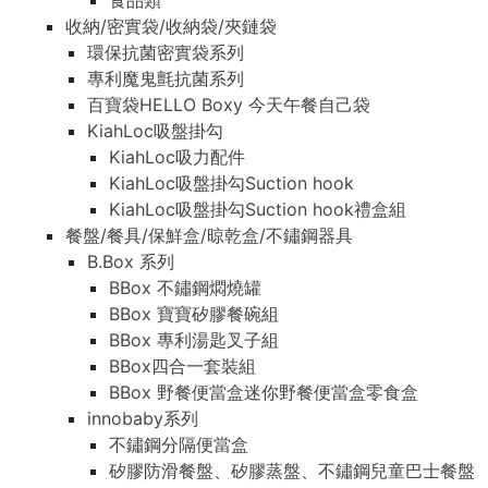
食品類
收納/密實袋/收納袋/夾鏈袋
環保抗菌密實袋系列
專利魔鬼氈抗菌系列
百寶袋HELLO Boxy 今天午餐自己袋
KiahLoc吸盤掛勾
KiahLoc吸力配件
KiahLoc吸盤掛勾Suction hook
KiahLoc吸盤掛勾Suction hook禮盒組
餐盤/餐具/保鮮盒/晾乾盒/不鏽鋼器具
B.Box 系列
BBox 不鏽鋼燜燒罐
BBox 寶寶矽膠餐碗組
BBox 專利湯匙叉子組
BBox四合一套裝組
BBox 野餐便當盒迷你野餐便當盒零食盒
innobaby系列
不鏽鋼分隔便當盒
矽膠防滑餐盤、矽膠蒸盤、不鏽鋼兒童巴士餐盤