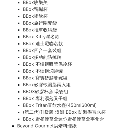
BBox咬樂美
BBox鴨嘴杯
BBox學飲杯
BBox旅行圍兜袋
BBox推車收納袋
BBox Kitty聯名款
BBox 迪士尼聯名款
BBox四合一套裝組
BBox多功能防掉鏈
BBox 不鏽鋼吸管保冷杯
BBox 不鏽鋼燜燒罐
BBox 寶寶矽膠餐碗組
BBox矽膠軟湯匙兩入組
BBOX矽膠杯套 吸管組
BBox 專利湯匙叉子組
BBox Tritan直飲水壺(450ml600ml)
(第二代)升級版 澳洲 BBox 防漏學習水杯
BBox 野餐便當盒迷你野餐便當盒零食盒
Beyond Gourmet烘焙料理紙