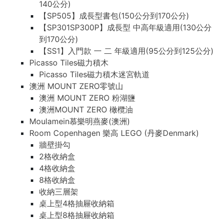
140公分)
【SP505】成長型書包(150公分到170公分)
【SP301SP300P】成長型 中高年級適用(130公分
到170公分)
【SS1】入門款 一 二 年級適用(95公分到125公分)
Picasso Tiles磁力積木
Picasso Tiles磁力積木迷宮軌道
澳洲 MOUNT ZERO零號山
澳洲 MOUNT ZERO 粉湖鹽
澳洲MOUNT ZERO 橄欖油
Moulamein慕樂明燕麥(澳洲)
Room Copenhagen 樂高 LEGO (丹麥Denmark)
牆壁掛勾
2格收納盒
4格收納盒
8格收納盒
收納三層架
桌上型4格抽屜收納箱
桌上型8格抽屜收納箱