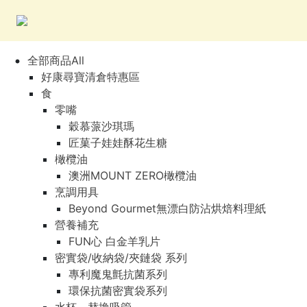
全部商品All
好康尋寶清倉特惠區
食
零嘴
穀慕蒎沙琪瑪
匠菓子娃娃酥花生糖
橄欖油
澳洲MOUNT ZERO橄欖油
烹調用具
Beyond Gourmet無漂白防沾烘焙料理紙
營養補充
FUN心 白金羊乳片
密實袋/收納袋/夾鏈袋 系列
專利魔鬼氈抗菌系列
環保抗菌密實袋系列