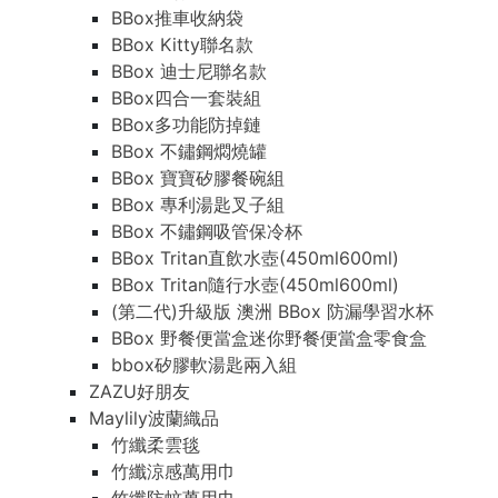
BBox推車收納袋
BBox Kitty聯名款
BBox 迪士尼聯名款
BBox四合一套裝組
BBox多功能防掉鏈
BBox 不鏽鋼燜燒罐
BBox 寶寶矽膠餐碗組
BBox 專利湯匙叉子組
BBox 不鏽鋼吸管保冷杯
BBox Tritan直飲水壺(450ml600ml)
BBox Tritan隨行水壺(450ml600ml)
(第二代)升級版 澳洲 BBox 防漏學習水杯
BBox 野餐便當盒迷你野餐便當盒零食盒
bbox矽膠軟湯匙兩入組
ZAZU好朋友
Maylily波蘭織品
竹纖柔雲毯
竹纖涼感萬用巾