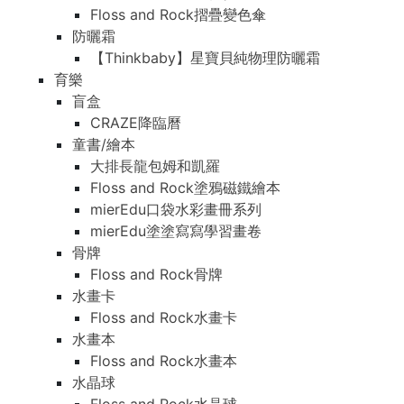
Floss and Rock摺疊變色傘
防曬霜
【Thinkbaby】星寶貝純物理防曬霜
育樂
盲盒
CRAZE降臨曆
童書/繪本
大排長龍包姆和凱羅
Floss and Rock塗鴉磁鐵繪本
mierEdu口袋水彩畫冊系列
mierEdu塗塗寫寫學習畫卷
骨牌
Floss and Rock骨牌
水畫卡
Floss and Rock水畫卡
水畫本
Floss and Rock水畫本
水晶球