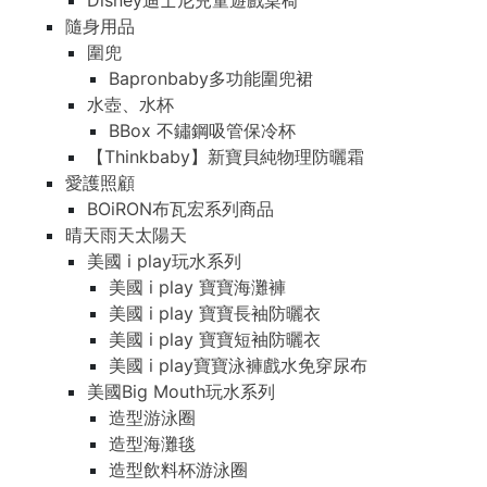
Disney迪士尼兒童遊戲桌椅
隨身用品
圍兜
Bapronbaby多功能圍兜裙
水壺、水杯
BBox 不鏽鋼吸管保冷杯
【Thinkbaby】新寶貝純物理防曬霜
愛護照顧
BOiRON布瓦宏系列商品
晴天雨天太陽天
美國 i play玩水系列
美國 i play 寶寶海灘褲
美國 i play 寶寶長袖防曬衣
美國 i play 寶寶短袖防曬衣
美國 i play寶寶泳褲戲水免穿尿布
美國Big Mouth玩水系列
造型游泳圈
造型海灘毯
造型飲料杯游泳圈