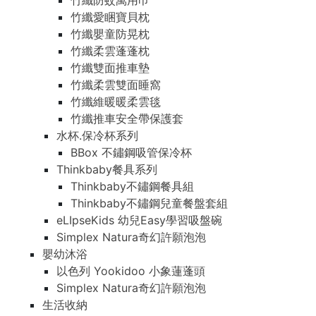
竹纖防蚊萬用巾
竹纖愛睏寶貝枕
竹纖嬰童防晃枕
竹纖柔雲蓬蓬枕
竹纖雙面推車墊
竹纖柔雲雙面睡窩
竹纖維暖暖柔雲毯
竹纖推車安全帶保護套
水杯.保冷杯系列
BBox 不鏽鋼吸管保冷杯
Thinkbaby餐具系列
Thinkbaby不鏽鋼餐具組
Thinkbaby不鏽鋼兒童餐盤套組
eLIpseKids 幼兒Easy學習吸盤碗
Simplex Natura奇幻許願泡泡
嬰幼沐浴
以色列 Yookidoo 小象蓮蓬頭
Simplex Natura奇幻許願泡泡
生活收納