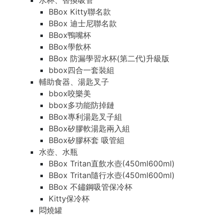
水杯、替換吸管
BBox Kitty聯名款
BBox 迪士尼聯名款
BBox鴨嘴杯
BBox學飲杯
BBox 防漏學習水杯(第二代)升級版
bbox四合一套裝組
輔助食器、湯匙叉子
bbox咬樂美
bbox多功能防掉鏈
BBox專利湯匙叉子組
BBox矽膠軟湯匙兩入組
BBox矽膠杯套 吸管組
水壺、水瓶
BBox Tritan直飲水壺(450ml600ml)
BBox Tritan隨行水壺(450ml600ml)
BBox 不鏽鋼吸管保冷杯
Kitty保冷杯
悶燒罐