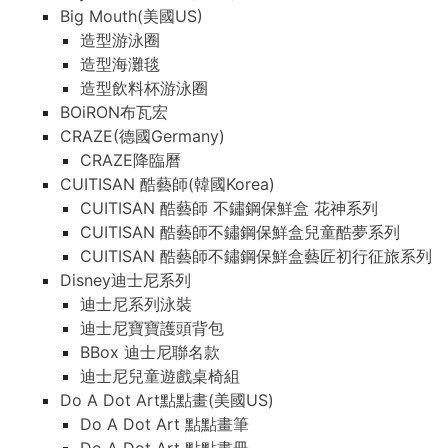
Big Mouth(美國US)
造型游泳圈
造型海灘毯
造型飲料杯游泳圈
BOiRON布瓦宏
CRAZE(德國Germany)
CRAZE降臨曆
CUITISAN 酷藝師(韓國Korea)
CUITISAN 酷藝師 不鏽鋼保鮮盒 花神系列
CUITISAN 酷藝師不鏽鋼保鮮盒兒童酷夢系列
CUITISAN 酷藝師不鏽鋼保鮮盒藝匠初行征旅系列
Disney迪士尼系列
迪士尼系列泳裝
迪士尼寶寶護頭背包
BBox 迪士尼聯名款
迪士尼兒童遊戲桌椅組
Do A Dot Art點點畫(美國US)
Do A Dot Art 點點畫筆