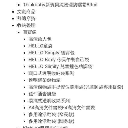
Thinkbaby新寶貝純物理防曬霜89ml
文創商品
舒適穿搭
收納整理
百寶袋
高清旅人包
HELLO童袋
HELLO Simply 後背包
HELLO Boxy 今天午餐自己袋
HELLO Slimily 兒童撞色功課袋
闊口式透明收納袋系列
透明鋼架儲物箱
高清儲物袋手提慳位萬用袋(兒童睡袋專用提袋)
信件通告掛袋
易攜式透明收納系列
A4高清文件書袋F4高清文件書袋
多用途活動袋 (窄長款)
多用途活動袋 (闊身款)