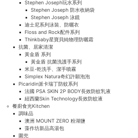
Stephen Joseph玩水系列
Stephen Joseph 防水收納袋
Stephen Joseph 泳鏡
迪士尼系列泳裝、防曬衣
Floss and Rock配件系列
Thinkbaby星寶貝純物理防曬霜
抗菌、居家清潔
黃金盾 系列
黃金盾 抗菌洗護手系列
米豆-乾洗手、潔手噴霧
Simplex Natura奇幻許願泡泡
Picaridin派卡瑞丁防蚊系列
法國 PSA SKIN 2P BODY長效防蚊乳液
紐西蘭Skin Technology長效防蚊液
餐廚食光Kitchen
調味品
澳洲 MOUNT ZERO 粉湖鹽
藻作坊新品高湯包
圍兜