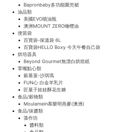
Bapronbaby多功能圍兜裙
油品類
美國EVO噴油瓶
澳洲MOUNT ZERO橄欖油
便當袋
百寶袋-保溫袋 6L
百寶袋HELLO Boxy 今天午餐自己袋
烘培器具
Beyond Gourmet無漂白烘焙紙
零嘴點心類
穀慕蒎-沙琪瑪
FUN心 白金羊乳片
匠菓子娃娃酥花生糖
食品/穀物類
Moulamein慕樂明燕麥(澳洲)
食品/抹醬類
藻作坊
醬料類