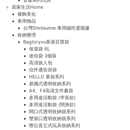
音樂系列玩具
居家生活Home
傢飾美化
車用物品
台灣Shinisunne 車用磁性遮陽簾
收納整理
Bagtoryvu香港百寶袋
保溫袋 6L
迷你袋 3個裝
高清旅人包
信件通告掛袋
HELLO 童袋系列
易攜式透明收納系列
A4、F4高清文件書袋
多用途活動袋 (窄長款)
多用途活動袋 (闊身款)
闊口式透明收納袋系列
雙袋口透明收納袋系列
慳位直立式玩具收納系列