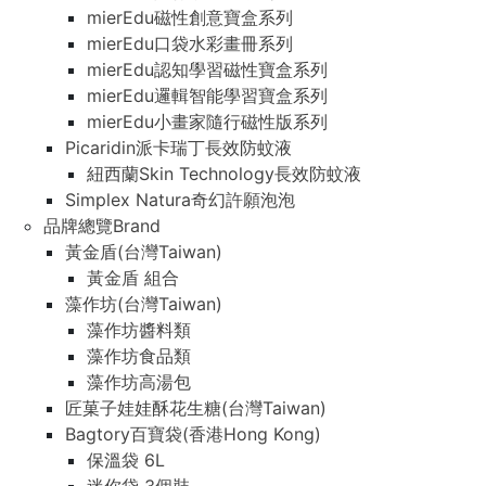
mierEdu磁性創意寶盒系列
mierEdu口袋水彩畫冊系列
mierEdu認知學習磁性寶盒系列
mierEdu邏輯智能學習寶盒系列
mierEdu小畫家隨行磁性版系列
Picaridin派卡瑞丁長效防蚊液
紐西蘭Skin Technology長效防蚊液
Simplex Natura奇幻許願泡泡
品牌總覽Brand
黃金盾(台灣Taiwan)
黃金盾 組合
藻作坊(台灣Taiwan)
藻作坊醬料類
藻作坊食品類
藻作坊高湯包
匠菓子娃娃酥花生糖(台灣Taiwan)
Bagtory百寶袋(香港Hong Kong)
保溫袋 6L