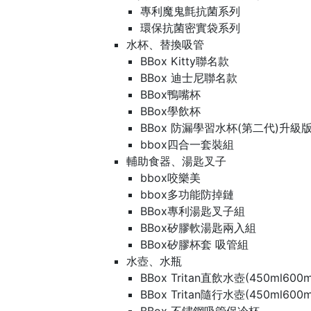
專利魔鬼氈抗菌系列
環保抗菌密實袋系列
水杯、替換吸管
BBox Kitty聯名款
BBox 迪士尼聯名款
BBox鴨嘴杯
BBox學飲杯
BBox 防漏學習水杯(第二代)升級
bbox四合一套裝組
輔助食器、湯匙叉子
bbox咬樂美
bbox多功能防掉鏈
BBox專利湯匙叉子組
BBox矽膠軟湯匙兩入組
BBox矽膠杯套 吸管組
水壺、水瓶
BBox Tritan直飲水壺(450ml600m
BBox Tritan隨行水壺(450ml600m