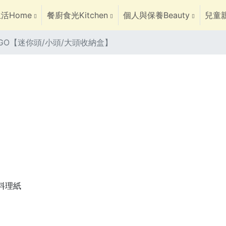
活Home
餐廚食光Kitchen
個人與保養Beauty
兒童親
 LEGO【迷你頭/小頭/大頭收納盒】
焙料理紙