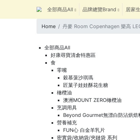
全部商品All
品牌總覽Brand
居家生
Home
丹麥 Room Copenhagen 樂高
全部商品All
好康尋寶清倉特惠區
食
零嘴
穀慕蒎沙琪瑪
匠菓子娃娃酥花生糖
橄欖油
澳洲MOUNT ZERO橄欖油
烹調用具
Beyond Gourmet無漂白防沾烘
營養補充
FUN心 白金羊乳片
密實袋/收納袋/夾鏈袋 系列