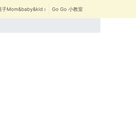
子Mom&baby&kid
Go Go 小教室