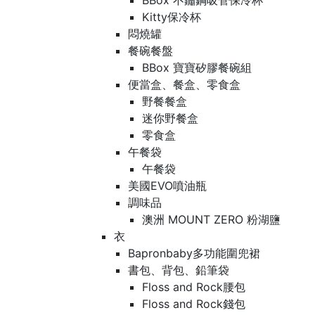
BBox 不鏽鋼吸管保冷杯
Kitty保冷杯
悶燒罐
餐碗餐盤
BBox 寶寶矽膠餐碗組
便當盒、餐盒、零食盒
野餐餐盒
迷你野餐盒
零食盒
午餐袋
午餐袋
美國EVO噴油瓶
調味品
澳洲 MOUNT ZERO 粉湖鹽
衣
Bapronbaby多功能圍兜裙
書包、背包、鉛筆袋
Floss and Rock腰包
Floss and Rock錢包