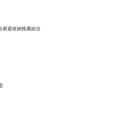
備組合家庭收納推薦組合
霜