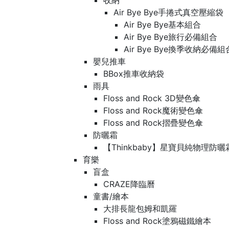
收納
Air Bye Bye手捲式真空壓縮袋
Air Bye Bye基本組合
Air Bye Bye旅行必備組合
Air Bye Bye換季收納必
嬰兒推車
BBox推車收納袋
雨具
Floss and Rock 3D變色傘
Floss and Rock魔術變色傘
Floss and Rock摺疊變色傘
防曬霜
【Thinkbaby】星寶貝純物理防曬
育樂
盲盒
CRAZE降臨曆
童書/繪本
大排長龍包姆和凱羅
Floss and Rock塗鴉磁鐵繪本