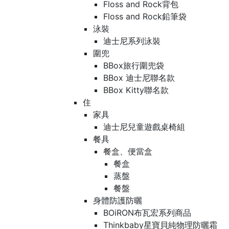
Floss and Rock背包
Floss and Rock鉛筆袋
泳裝
迪士尼系列泳裝
圍兜
BBox旅行圍兜袋
BBox 迪士尼聯名款
BBox Kitty聯名款
住
家具
迪士尼兒童遊戲桌椅組
餐具
餐盒、便當盒
餐盒
蒸盤
餐盤
身體防護防曬
BOiRON布瓦宏系列商品
Thinkbaby星寶貝純物理防曬霜