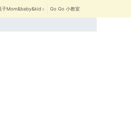
子Mom&baby&kid
Go Go 小教室