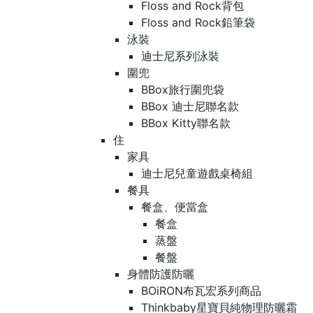
Floss and Rock背包
Floss and Rock鉛筆袋
泳裝
迪士尼系列泳裝
圍兜
BBox旅行圍兜袋
BBox 迪士尼聯名款
BBox Kitty聯名款
住
家具
迪士尼兒童遊戲桌椅組
餐具
餐盒、便當盒
餐盒
蒸盤
餐盤
身體防護防曬
BOiRON布瓦宏系列商品
Thinkbaby星寶貝純物理防曬霜