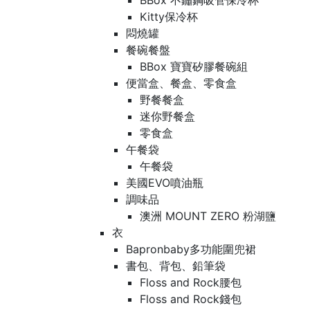
BBox 不鏽鋼吸管保冷杯
Kitty保冷杯
悶燒罐
餐碗餐盤
BBox 寶寶矽膠餐碗組
便當盒、餐盒、零食盒
野餐餐盒
迷你野餐盒
零食盒
午餐袋
午餐袋
美國EVO噴油瓶
調味品
澳洲 MOUNT ZERO 粉湖鹽
衣
Bapronbaby多功能圍兜裙
書包、背包、鉛筆袋
Floss and Rock腰包
Floss and Rock錢包