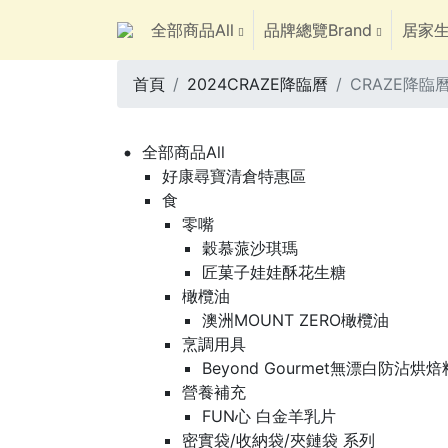
全部商品All
品牌總覽Brand
居家生
首頁
2024CRAZE降臨曆
CRAZE降臨曆-
全部商品All
好康尋寶清倉特惠區
食
零嘴
穀慕蒎沙琪瑪
匠菓子娃娃酥花生糖
橄欖油
澳洲MOUNT ZERO橄欖油
烹調用具
Beyond Gourmet無漂白防沾烘
營養補充
FUN心 白金羊乳片
密實袋/收納袋/夾鏈袋 系列