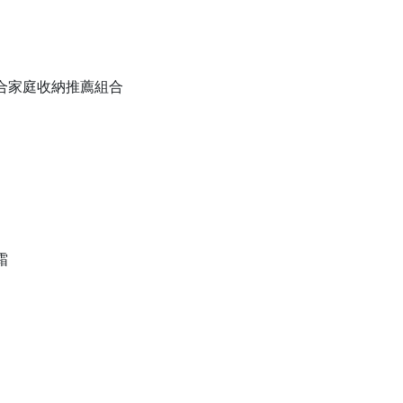
備組合家庭收納推薦組合
霜