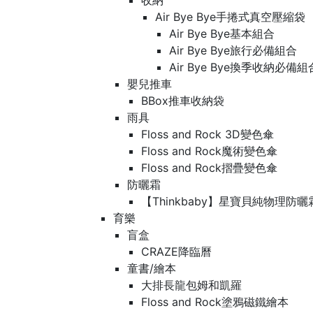
收納
Air Bye Bye手捲式真空壓縮袋
Air Bye Bye基本組合
Air Bye Bye旅行必備組合
Air Bye Bye換季收納必
嬰兒推車
BBox推車收納袋
雨具
Floss and Rock 3D變色傘
Floss and Rock魔術變色傘
Floss and Rock摺疊變色傘
防曬霜
【Thinkbaby】星寶貝純物理防曬
育樂
盲盒
CRAZE降臨曆
童書/繪本
大排長龍包姆和凱羅
Floss and Rock塗鴉磁鐵繪本