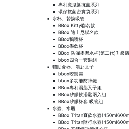
專利魔鬼氈抗菌系列
環保抗菌密實袋系列
水杯、替換吸管
BBox Kitty聯名款
BBox 迪士尼聯名款
BBox鴨嘴杯
BBox學飲杯
BBox 防漏學習水杯(第二代)升級
bbox四合一套裝組
輔助食器、湯匙叉子
bbox咬樂美
bbox多功能防掉鏈
BBox專利湯匙叉子組
BBox矽膠軟湯匙兩入組
BBox矽膠杯套 吸管組
水壺、水瓶
BBox Tritan直飲水壺(450ml600m
BBox Tritan隨行水壺(450ml600m