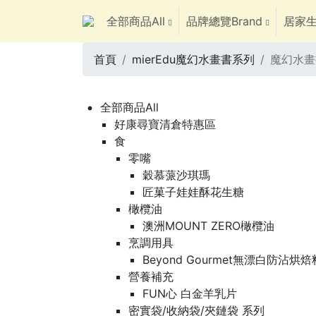
全部商品All
品牌總覽Brand
居家生
首頁
mierEdu魔幻水畫書系列
魔幻水畫書
全部商品All
好康尋寶清倉特惠區
食
零嘴
穀慕蒎沙琪瑪
匠菓子娃娃酥花生糖
橄欖油
澳洲MOUNT ZERO橄欖油
烹調用具
Beyond Gourmet無漂白防沾烘
營養補充
FUN心 白金羊乳片
密實袋/收納袋/夾鏈袋 系列