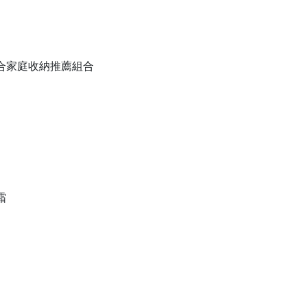
備組合家庭收納推薦組合
霜