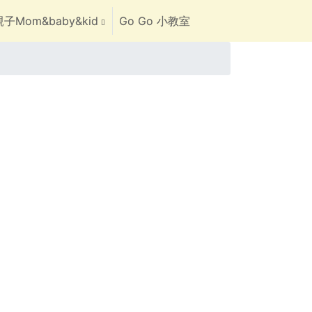
子Mom&baby&kid
Go Go 小教室