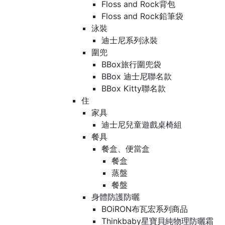
Floss and Rock背包
Floss and Rock鉛筆袋
泳裝
迪士尼系列泳裝
圍兜
BBox旅行圍兜袋
BBox 迪士尼聯名款
BBox Kitty聯名款
住
家具
迪士尼兒童遊戲桌椅組
餐具
餐盒、便當盒
餐盒
蒸盤
餐盤
身體防護防曬
BOiRON布瓦宏系列商品
Thinkbaby星寶貝純物理防曬霜