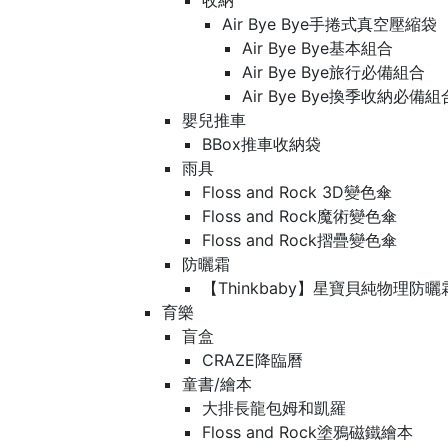
收納
Air Bye Bye手捲式真空壓縮袋
Air Bye Bye基本組合
Air Bye Bye旅行必備組合
Air Bye Bye換季收納必
嬰兒推車
BBox推車收納袋
雨具
Floss and Rock 3D變色傘
Floss and Rock魔術變色傘
Floss and Rock摺疊變色傘
防曬霜
【Thinkbaby】星寶貝純物理防曬
育樂
盲盒
CRAZE降臨曆
童書/繪本
大排長龍包姆和凱羅
Floss and Rock塗鴉磁鐵繪本