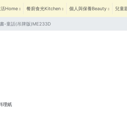
活Home
餐廚食光Kitchen
個人與保養Beauty
兒童親
-童話(吊牌版)ME233D
焙料理紙