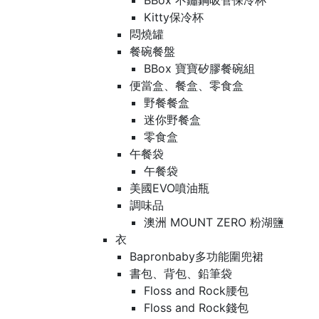
BBox 不鏽鋼吸管保冷杯
Kitty保冷杯
悶燒罐
餐碗餐盤
BBox 寶寶矽膠餐碗組
便當盒、餐盒、零食盒
野餐餐盒
迷你野餐盒
零食盒
午餐袋
午餐袋
美國EVO噴油瓶
調味品
澳洲 MOUNT ZERO 粉湖鹽
衣
Bapronbaby多功能圍兜裙
書包、背包、鉛筆袋
Floss and Rock腰包
Floss and Rock錢包