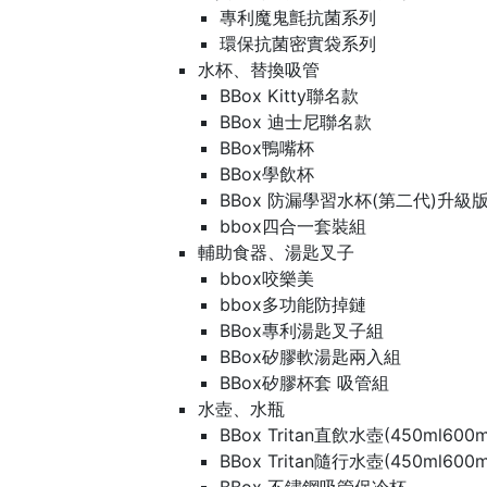
專利魔鬼氈抗菌系列
環保抗菌密實袋系列
水杯、替換吸管
BBox Kitty聯名款
BBox 迪士尼聯名款
BBox鴨嘴杯
BBox學飲杯
BBox 防漏學習水杯(第二代)升級
bbox四合一套裝組
輔助食器、湯匙叉子
bbox咬樂美
bbox多功能防掉鏈
BBox專利湯匙叉子組
BBox矽膠軟湯匙兩入組
BBox矽膠杯套 吸管組
水壺、水瓶
BBox Tritan直飲水壺(450ml600m
BBox Tritan隨行水壺(450ml600m