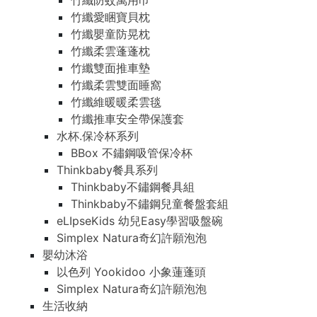
竹纖防蚊萬用巾
竹纖愛睏寶貝枕
竹纖嬰童防晃枕
竹纖柔雲蓬蓬枕
竹纖雙面推車墊
竹纖柔雲雙面睡窩
竹纖維暖暖柔雲毯
竹纖推車安全帶保護套
水杯.保冷杯系列
BBox 不鏽鋼吸管保冷杯
Thinkbaby餐具系列
Thinkbaby不鏽鋼餐具組
Thinkbaby不鏽鋼兒童餐盤套組
eLIpseKids 幼兒Easy學習吸盤碗
Simplex Natura奇幻許願泡泡
嬰幼沐浴
以色列 Yookidoo 小象蓮蓬頭
Simplex Natura奇幻許願泡泡
生活收納