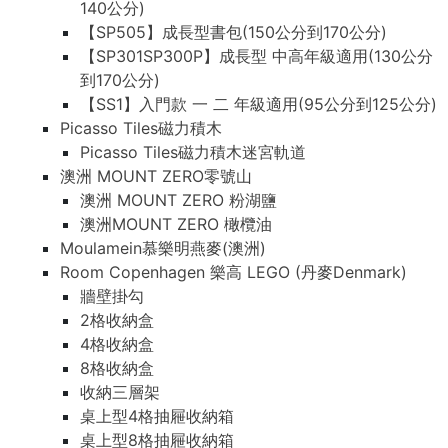
140公分)
【SP505】成長型書包(150公分到170公分)
【SP301SP300P】成長型 中高年級適用(130公分
到170公分)
【SS1】入門款 一 二 年級適用(95公分到125公分)
Picasso Tiles磁力積木
Picasso Tiles磁力積木迷宮軌道
澳洲 MOUNT ZERO零號山
澳洲 MOUNT ZERO 粉湖鹽
澳洲MOUNT ZERO 橄欖油
Moulamein慕樂明燕麥(澳洲)
Room Copenhagen 樂高 LEGO (丹麥Denmark)
牆壁掛勾
2格收納盒
4格收納盒
8格收納盒
收納三層架
桌上型4格抽屜收納箱
桌上型8格抽屜收納箱