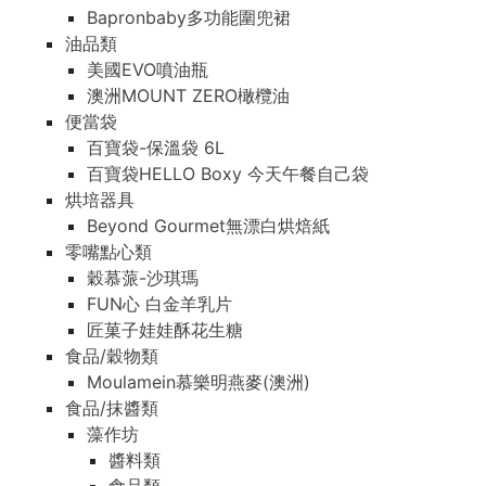
Bapronbaby多功能圍兜裙
油品類
美國EVO噴油瓶
澳洲MOUNT ZERO橄欖油
便當袋
百寶袋-保溫袋 6L
百寶袋HELLO Boxy 今天午餐自己袋
烘培器具
Beyond Gourmet無漂白烘焙紙
零嘴點心類
穀慕蒎-沙琪瑪
FUN心 白金羊乳片
匠菓子娃娃酥花生糖
食品/穀物類
Moulamein慕樂明燕麥(澳洲)
食品/抹醬類
藻作坊
醬料類