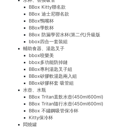
水杯、替換吸管
BBox Kitty聯名款
BBox 迪士尼聯名款
BBox鴨嘴杯
BBox學飲杯
BBox 防漏學習水杯(第二代)升級版
bbox四合一套裝組
輔助食器、湯匙叉子
bbox咬樂美
bbox多功能防掉鏈
BBox專利湯匙叉子組
BBox矽膠軟湯匙兩入組
BBox矽膠杯套 吸管組
水壺、水瓶
BBox Tritan直飲水壺(450ml600ml)
BBox Tritan隨行水壺(450ml600ml)
BBox 不鏽鋼吸管保冷杯
Kitty保冷杯
悶燒罐