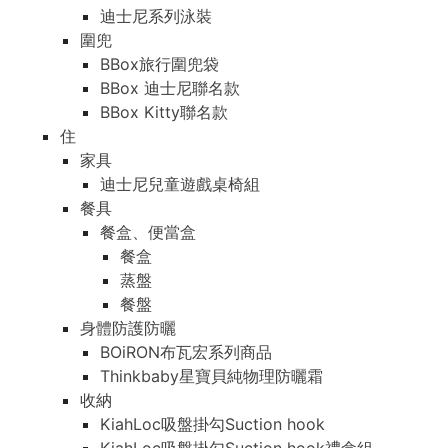
迪士尼系列泳裝
圍兜
BBox旅行圍兜袋
BBox 迪士尼聯名款
BBox Kitty聯名款
住
家具
迪士尼兒童遊戲桌椅組
餐具
餐盒、便當盒
餐盒
蒸盤
餐盤
身體防護防曬
BOiRON布瓦宏系列商品
Thinkbaby星寶貝純物理防曬霜
收納
KiahLoc吸盤掛勾Suction hook