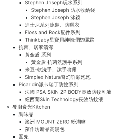
Stephen Joseph玩水系列
Stephen Joseph 防水收納袋
Stephen Joseph 泳鏡
迪士尼系列泳裝、防曬衣
Floss and Rock配件系列
Thinkbaby星寶貝純物理防曬霜
抗菌、居家清潔
黃金盾 系列
黃金盾 抗菌洗護手系列
米豆-乾洗手、潔手噴霧
Simplex Natura奇幻許願泡泡
Picaridin派卡瑞丁防蚊系列
法國 PSA SKIN 2P BODY長效防蚊乳液
紐西蘭Skin Technology長效防蚊液
餐廚食光Kitchen
調味品
澳洲 MOUNT ZERO 粉湖鹽
藻作坊新品高湯包
圍兜