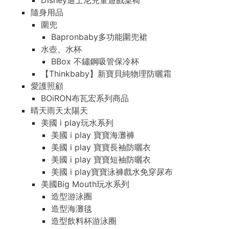
Disney迪士尼兒童遊戲桌椅
隨身用品
圍兜
Bapronbaby多功能圍兜裙
水壺、水杯
BBox 不鏽鋼吸管保冷杯
【Thinkbaby】新寶貝純物理防曬霜
愛護照顧
BOiRON布瓦宏系列商品
晴天雨天太陽天
美國 i play玩水系列
美國 i play 寶寶海灘褲
美國 i play 寶寶長袖防曬衣
美國 i play 寶寶短袖防曬衣
美國 i play寶寶泳褲戲水免穿尿布
美國Big Mouth玩水系列
造型游泳圈
造型海灘毯
造型飲料杯游泳圈