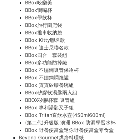
BBox咬樂美
BBox鴨嘴杯
BBox學飲杯
BBox旅行圍兜袋
BBox推車收納袋
BBox Kitty聯名款
BBox 迪士尼聯名款
BBox四合一套裝組
BBox多功能防掉鏈
BBox 不鏽鋼吸管保冷杯
BBox 不鏽鋼燜燒罐
BBox 寶寶矽膠餐碗組
BBox矽膠軟湯匙兩入組
BBOX矽膠杯套 吸管組
BBox 專利湯匙叉子組
BBox Tritan直飲水壺(450ml600ml)
(第二代)升級版 澳洲 BBox 防漏學習水杯
BBox 野餐便當盒迷你野餐便當盒零食盒
Beyond Gourmet烘焙料理紙