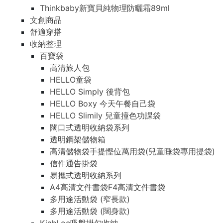
Thinkbaby新寶貝純物理防曬霜89ml
文創商品
舒適穿搭
收納整理
百寶袋
高清旅人包
HELLO童袋
HELLO Simply 後背包
HELLO Boxy 今天午餐自己袋
HELLO Slimily 兒童撞色功課袋
闊口式透明收納袋系列
透明鋼架儲物箱
高清儲物袋手提慳位萬用袋(兒童睡袋專用提袋)
信件通告掛袋
易攜式透明收納系列
A4高清文件書袋F4高清文件書袋
多用途活動袋 (窄長款)
多用途活動袋 (闊身款)