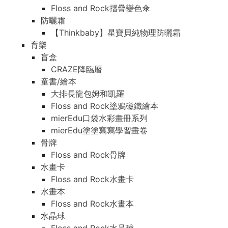
Floss and Rock摺疊變色傘
防曬霜
【Thinkbaby】星寶貝純物理防曬霜
育樂
盲盒
CRAZE降臨曆
童書/繪本
大排長龍包姆和凱羅
Floss and Rock塗鴉磁鐵繪本
mierEdu口袋水彩畫冊系列
mierEdu塗塗寫寫學習畫卷
骨牌
Floss and Rock骨牌
水畫卡
Floss and Rock水畫卡
水畫本
Floss and Rock水畫本
水晶球