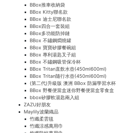
BBox推車收納袋
BBox Kitty聯名款
BBox 迪士尼聯名款
BBox四合一套裝組
BBox多功能防掉鏈
BBox 不鏽鋼燜燒罐
BBox 寶寶矽膠餐碗組
BBox 專利湯匙叉子組
BBox 不鏽鋼吸管保冷杯
BBox Tritan直飲水壺(450ml600ml)
BBox Tritan隨行水壺(450ml600ml)
(第二代)升級版 澳洲 BBox 防漏學習水杯
BBox 野餐便當盒迷你野餐便當盒零食盒
bbox矽膠軟湯匙兩入組
ZAZU好朋友
Maylily波蘭織品
竹纖柔雲毯
竹纖涼感萬用巾