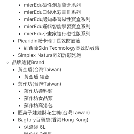
mierEdu磁性創意寶盒系列
mierEdu口袋水彩畫冊系列
mierEdu認知學習磁性寶盒系列
mierEdu邏輯智能學習寶盒系列
mierEdu小畫家隨行磁性版系列
Picaridin派卡瑞丁長效防蚊液
紐西蘭Skin Technology長效防蚊液
Simplex Natura奇幻許願泡泡
品牌總覽Brand
黃金盾(台灣Taiwan)
黃金盾 組合
藻作坊(台灣Taiwan)
藻作坊醬料類
藻作坊食品類
藻作坊高湯包
匠菓子娃娃酥花生糖(台灣Taiwan)
Bagtory百寶袋(香港Hong Kong)
保溫袋 6L