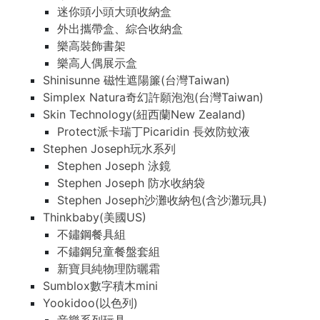
迷你頭小頭大頭收納盒
外出攜帶盒、綜合收納盒
樂高裝飾書架
樂高人偶展示盒
Shinisunne 磁性遮陽簾(台灣Taiwan)
Simplex Natura奇幻許願泡泡(台灣Taiwan)
Skin Technology(紐西蘭New Zealand)
Protect派卡瑞丁Picaridin 長效防蚊液
Stephen Joseph玩水系列
Stephen Joseph 泳鏡
Stephen Joseph 防水收納袋
Stephen Joseph沙灘收納包(含沙灘玩具)
Thinkbaby(美國US)
不鏽鋼餐具組
不鏽鋼兒童餐盤套組
新寶貝純物理防曬霜
Sumblox數字積木mini
Yookidoo(以色列)