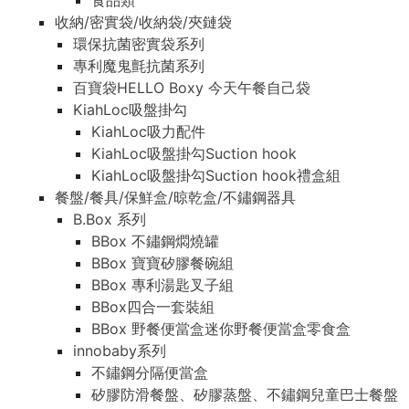
食品類
收納/密實袋/收納袋/夾鏈袋
環保抗菌密實袋系列
專利魔鬼氈抗菌系列
百寶袋HELLO Boxy 今天午餐自己袋
KiahLoc吸盤掛勾
KiahLoc吸力配件
KiahLoc吸盤掛勾Suction hook
KiahLoc吸盤掛勾Suction hook禮盒組
餐盤/餐具/保鮮盒/晾乾盒/不鏽鋼器具
B.Box 系列
BBox 不鏽鋼燜燒罐
BBox 寶寶矽膠餐碗組
BBox 專利湯匙叉子組
BBox四合一套裝組
BBox 野餐便當盒迷你野餐便當盒零食盒
innobaby系列
不鏽鋼分隔便當盒
矽膠防滑餐盤、矽膠蒸盤、不鏽鋼兒童巴士餐盤