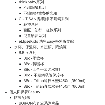
thinkbaby系列
不鏽鋼餐具組
不鏽鋼兒童餐盤套組
CUITISAN 酷藝師 不鏽鋼系列
花神系列
藝匠、初行、征旅系列
兒童酷夢系列
eLIpseKids 幼兒Easy學習吸盤碗
水杯、保溫杯、水壺類、悶燒罐
B.Box系列
BBox學飲杯
BBox鴨嘴杯
BBox四合一套裝水杯組
BBox 不鏽鋼吸管保冷杯
BBox Tritan隨行水壺(450ml/600ml)
BBox Tritan直飲水壺(450ml/600ml)
個人與保養Beauty
防護/修護
BOiRON布瓦宏系列商品