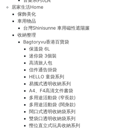
音樂系列玩具
居家生活Home
傢飾美化
車用物品
台灣Shinisunne 車用磁性遮陽簾
收納整理
Bagtoryvu香港百寶袋
保溫袋 6L
迷你袋 3個裝
高清旅人包
信件通告掛袋
HELLO 童袋系列
易攜式透明收納系列
A4、F4高清文件書袋
多用途活動袋 (窄長款)
多用途活動袋 (闊身款)
闊口式透明收納袋系列
雙袋口透明收納袋系列
慳位直立式玩具收納系列