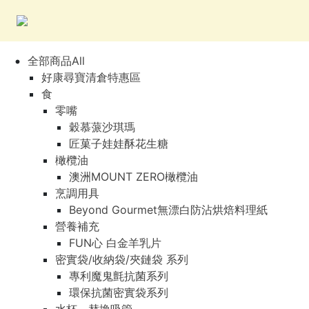
全部商品All
好康尋寶清倉特惠區
食
零嘴
穀慕蒎沙琪瑪
匠菓子娃娃酥花生糖
橄欖油
澳洲MOUNT ZERO橄欖油
烹調用具
Beyond Gourmet無漂白防沾烘焙料理紙
營養補充
FUN心 白金羊乳片
密實袋/收納袋/夾鏈袋 系列
專利魔鬼氈抗菌系列
環保抗菌密實袋系列