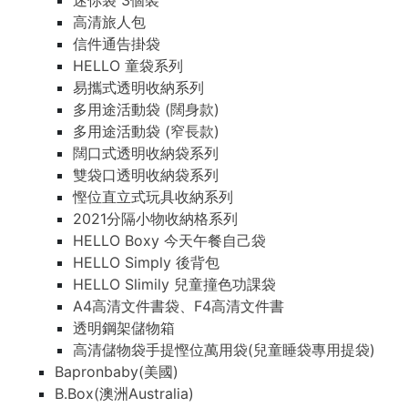
迷你袋 3個裝
高清旅人包
信件通告掛袋
HELLO 童袋系列
易攜式透明收納系列
多用途活動袋 (闊身款)
多用途活動袋 (窄長款)
闊口式透明收納袋系列
雙袋口透明收納袋系列
慳位直立式玩具收納系列
2021分隔小物收納格系列
HELLO Boxy 今天午餐自己袋
HELLO Simply 後背包
HELLO Slimily 兒童撞色功課袋
A4高清文件書袋、F4高清文件書
透明鋼架儲物箱
高清儲物袋手提慳位萬用袋(兒童睡袋專用提袋)
Bapronbaby(美國)
B.Box(澳洲Australia)