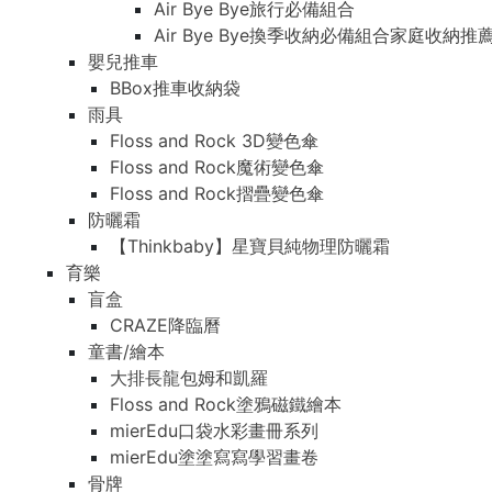
Air Bye Bye旅行必備組合
Air Bye Bye換季收納必備組合家庭收納推
嬰兒推車
BBox推車收納袋
雨具
Floss and Rock 3D變色傘
Floss and Rock魔術變色傘
Floss and Rock摺疊變色傘
防曬霜
【Thinkbaby】星寶貝純物理防曬霜
育樂
盲盒
CRAZE降臨曆
童書/繪本
大排長龍包姆和凱羅
Floss and Rock塗鴉磁鐵繪本
mierEdu口袋水彩畫冊系列
mierEdu塗塗寫寫學習畫卷
骨牌