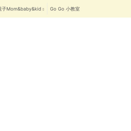
子Mom&baby&kid
Go Go 小教室