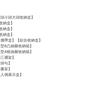
O【迷你頭小頭大頭收納盒】
2格收納盒】
4格收納盒】
8格收納盒】
O【外出攜帶盒】【綜合收納盒】
【桌上型8凸抽屜收納箱】
【桌上型4格抽屜收納箱】
收納三層架】
牆壁掛勾】
裝飾書架】
【樂高人偶展示盒】