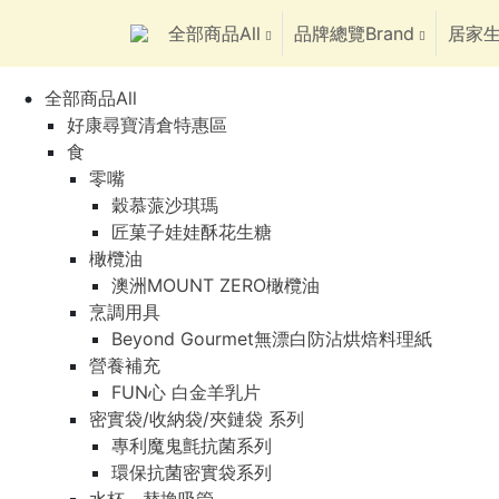
全部商品All
品牌總覽Brand
居家生
全部商品All
好康尋寶清倉特惠區
食
零嘴
穀慕蒎沙琪瑪
匠菓子娃娃酥花生糖
橄欖油
澳洲MOUNT ZERO橄欖油
烹調用具
Beyond Gourmet無漂白防沾烘焙料理紙
營養補充
FUN心 白金羊乳片
密實袋/收納袋/夾鏈袋 系列
專利魔鬼氈抗菌系列
環保抗菌密實袋系列