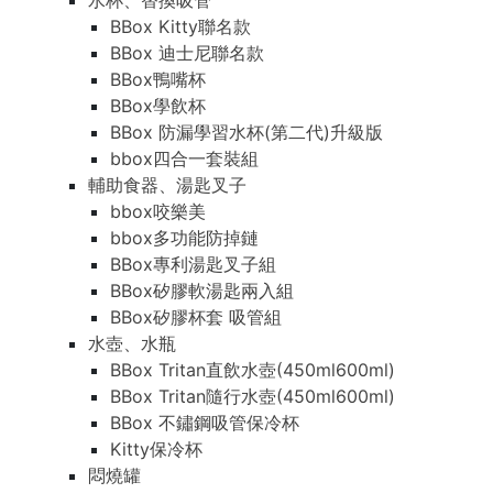
水杯、替換吸管
BBox Kitty聯名款
BBox 迪士尼聯名款
BBox鴨嘴杯
BBox學飲杯
BBox 防漏學習水杯(第二代)升級版
bbox四合一套裝組
輔助食器、湯匙叉子
bbox咬樂美
bbox多功能防掉鏈
BBox專利湯匙叉子組
BBox矽膠軟湯匙兩入組
BBox矽膠杯套 吸管組
水壺、水瓶
BBox Tritan直飲水壺(450ml600ml)
BBox Tritan隨行水壺(450ml600ml)
BBox 不鏽鋼吸管保冷杯
Kitty保冷杯
悶燒罐