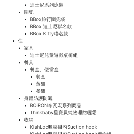
迪士尼系列泳裝
圍兜
BBox旅行圍兜袋
BBox 迪士尼聯名款
BBox Kitty聯名款
住
家具
迪士尼兒童遊戲桌椅組
餐具
餐盒、便當盒
餐盒
蒸盤
餐盤
身體防護防曬
BOiRON布瓦宏系列商品
Thinkbaby星寶貝純物理防曬霜
收納
KiahLoc吸盤掛勾Suction hook