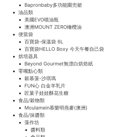
Bapronbaby多功能圍兜裙
油品類
美國EVO噴油瓶
澳洲MOUNT ZERO橄欖油
便當袋
百寶袋-保溫袋 6L
百寶袋HELLO Boxy 今天午餐自己袋
烘培器具
Beyond Gourmet無漂白烘焙紙
零嘴點心類
穀慕蒎-沙琪瑪
FUN心 白金羊乳片
匠菓子娃娃酥花生糖
食品/穀物類
Moulamein慕樂明燕麥(澳洲)
食品/抹醬類
藻作坊
醬料類