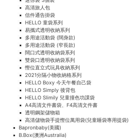
迷你袋 3個裝
高清旅人包
信件通告掛袋
HELLO 童袋系列
易攜式透明收納系列
多用途活動袋 (闊身款)
多用途活動袋 (窄長款)
闊口式透明收納袋系列
雙袋口透明收納袋系列
慳位直立式玩具收納系列
2021分隔小物收納格系列
HELLO Boxy 今天午餐自己袋
HELLO Simply 後背包
HELLO Slimily 兒童撞色功課袋
A4高清文件書袋、F4高清文件書
透明鋼架儲物箱
高清儲物袋手提慳位萬用袋(兒童睡袋專用提袋)
Bapronbaby(美國)
B.Box(澳洲Australia)