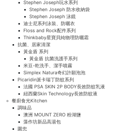
Stephen Joseph玩水系列
Stephen Joseph 防水收納袋
Stephen Joseph 泳鏡
迪士尼系列泳裝、防曬衣
Floss and Rock配件系列
Thinkbaby星寶貝純物理防曬霜
抗菌、居家清潔
黃金盾 系列
黃金盾 抗菌洗護手系列
米豆-乾洗手、潔手噴霧
Simplex Natura奇幻許願泡泡
Picaridin派卡瑞丁防蚊系列
法國 PSA SKIN 2P BODY長效防蚊乳液
紐西蘭Skin Technology長效防蚊液
餐廚食光Kitchen
調味品
澳洲 MOUNT ZERO 粉湖鹽
藻作坊新品高湯包
圍兜