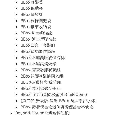
BBox咬樂美
BBox鴨嘴杯
BBox學飲杯
BBox旅行圍兜袋
BBox推車收納袋
BBox Kitty聯名款
BBox 迪士尼聯名款
BBox四合一套裝組
BBox多功能防掉鏈
BBox 不鏽鋼吸管保冷杯
BBox 不鏽鋼燜燒罐
BBox 寶寶矽膠餐碗組
BBox矽膠軟湯匙兩入組
BBOX矽膠杯套 吸管組
BBox 專利湯匙叉子組
BBox Tritan直飲水壺(450ml600ml)
(第二代)升級版 澳洲 BBox 防漏學習水杯
BBox 野餐便當盒迷你野餐便當盒零食盒
Beyond Gourmet烘焙料理紙