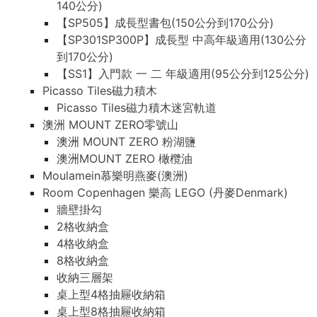
140公分)
【SP505】成長型書包(150公分到170公分)
【SP301SP300P】成長型 中高年級適用(130公分
到170公分)
【SS1】入門款 一 二 年級適用(95公分到125公分)
Picasso Tiles磁力積木
Picasso Tiles磁力積木迷宮軌道
澳洲 MOUNT ZERO零號山
澳洲 MOUNT ZERO 粉湖鹽
澳洲MOUNT ZERO 橄欖油
Moulamein慕樂明燕麥(澳洲)
Room Copenhagen 樂高 LEGO (丹麥Denmark)
牆壁掛勾
2格收納盒
4格收納盒
8格收納盒
收納三層架
桌上型4格抽屜收納箱
桌上型8格抽屜收納箱