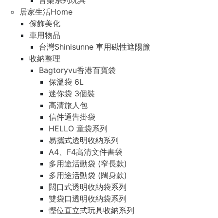
音樂系列玩具
居家生活Home
傢飾美化
車用物品
台灣Shinisunne 車用磁性遮陽簾
收納整理
Bagtoryvu香港百寶袋
保溫袋 6L
迷你袋 3個裝
高清旅人包
信件通告掛袋
HELLO 童袋系列
易攜式透明收納系列
A4、F4高清文件書袋
多用途活動袋 (窄長款)
多用途活動袋 (闊身款)
闊口式透明收納袋系列
雙袋口透明收納袋系列
慳位直立式玩具收納系列