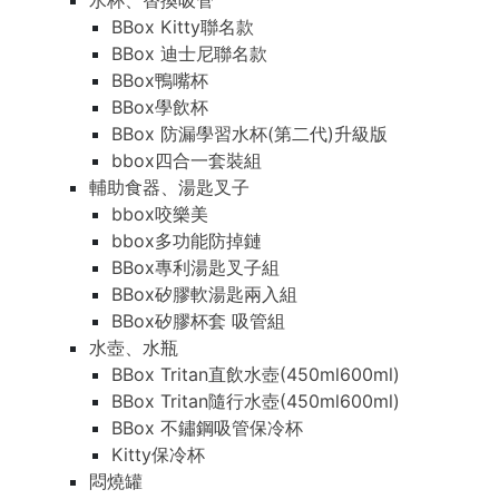
水杯、替換吸管
BBox Kitty聯名款
BBox 迪士尼聯名款
BBox鴨嘴杯
BBox學飲杯
BBox 防漏學習水杯(第二代)升級版
bbox四合一套裝組
輔助食器、湯匙叉子
bbox咬樂美
bbox多功能防掉鏈
BBox專利湯匙叉子組
BBox矽膠軟湯匙兩入組
BBox矽膠杯套 吸管組
水壺、水瓶
BBox Tritan直飲水壺(450ml600ml)
BBox Tritan隨行水壺(450ml600ml)
BBox 不鏽鋼吸管保冷杯
Kitty保冷杯
悶燒罐