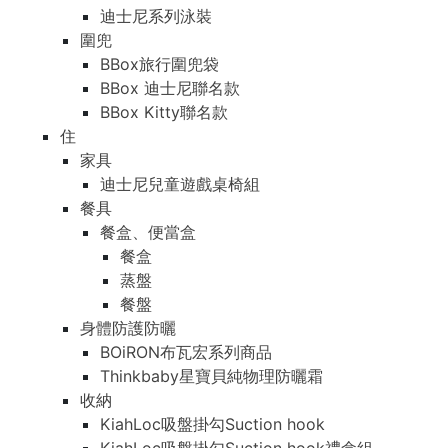
迪士尼系列泳裝
圍兜
BBox旅行圍兜袋
BBox 迪士尼聯名款
BBox Kitty聯名款
住
家具
迪士尼兒童遊戲桌椅組
餐具
餐盒、便當盒
餐盒
蒸盤
餐盤
身體防護防曬
BOiRON布瓦宏系列商品
Thinkbaby星寶貝純物理防曬霜
收納
KiahLoc吸盤掛勾Suction hook