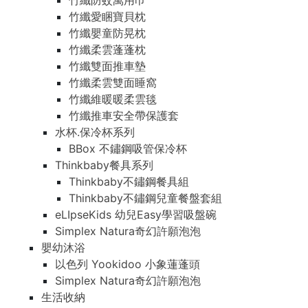
竹纖防蚊萬用巾
竹纖愛睏寶貝枕
竹纖嬰童防晃枕
竹纖柔雲蓬蓬枕
竹纖雙面推車墊
竹纖柔雲雙面睡窩
竹纖維暖暖柔雲毯
竹纖推車安全帶保護套
水杯.保冷杯系列
BBox 不鏽鋼吸管保冷杯
Thinkbaby餐具系列
Thinkbaby不鏽鋼餐具組
Thinkbaby不鏽鋼兒童餐盤套組
eLIpseKids 幼兒Easy學習吸盤碗
Simplex Natura奇幻許願泡泡
嬰幼沐浴
以色列 Yookidoo 小象蓮蓬頭
Simplex Natura奇幻許願泡泡
生活收納