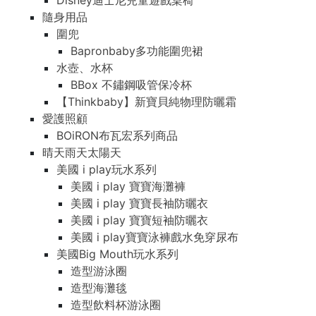
Disney迪士尼兒童遊戲桌椅
隨身用品
圍兜
Bapronbaby多功能圍兜裙
水壺、水杯
BBox 不鏽鋼吸管保冷杯
【Thinkbaby】新寶貝純物理防曬霜
愛護照顧
BOiRON布瓦宏系列商品
晴天雨天太陽天
美國 i play玩水系列
美國 i play 寶寶海灘褲
美國 i play 寶寶長袖防曬衣
美國 i play 寶寶短袖防曬衣
美國 i play寶寶泳褲戲水免穿尿布
美國Big Mouth玩水系列
造型游泳圈
造型海灘毯
造型飲料杯游泳圈