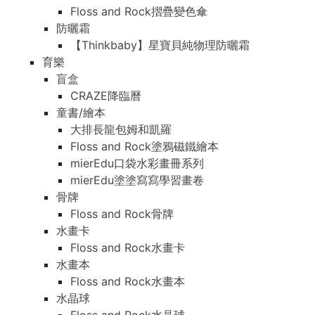
Floss and Rock摺疊變色傘
防曬霜
【Thinkbaby】星寶貝純物理防曬霜
育樂
盲盒
CRAZE降臨曆
童書/繪本
大排長龍包姆和凱羅
Floss and Rock塗鴉磁鐵繪本
mierEdu口袋水彩畫冊系列
mierEdu塗塗寫寫學習畫卷
骨牌
Floss and Rock骨牌
水畫卡
Floss and Rock水畫卡
水畫本
Floss and Rock水畫本
水晶球