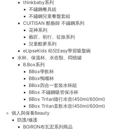
thinkbaby系列
不鏽鋼餐具組
不鏽鋼兒童餐盤套組
CUITISAN 酷藝師 不鏽鋼系列
花神系列
藝匠、初行、征旅系列
兒童酷夢系列
eLIpseKids 幼兒Easy學習吸盤碗
水杯、保溫杯、水壺類、悶燒罐
B.Box系列
BBox學飲杯
BBox鴨嘴杯
BBox四合一套裝水杯組
BBox 不鏽鋼吸管保冷杯
BBox Tritan隨行水壺(450ml/600ml)
BBox Tritan直飲水壺(450ml/600ml)
個人與保養Beauty
防護/修護
BOiRON布瓦宏系列商品