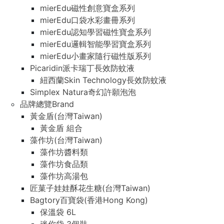
mierEdu磁性創意寶盒系列
mierEdu口袋水彩畫冊系列
mierEdu認知學習磁性寶盒系列
mierEdu邏輯智能學習寶盒系列
mierEdu小畫家隨行磁性版系列
Picaridin派卡瑞丁長效防蚊液
紐西蘭Skin Technology長效防蚊液
Simplex Natura奇幻許願泡泡
品牌總覽Brand
黃金盾(台灣Taiwan)
黃金盾 組合
藻作坊(台灣Taiwan)
藻作坊醬料類
藻作坊食品類
藻作坊高湯包
匠菓子娃娃酥花生糖(台灣Taiwan)
Bagtory百寶袋(香港Hong Kong)
保溫袋 6L