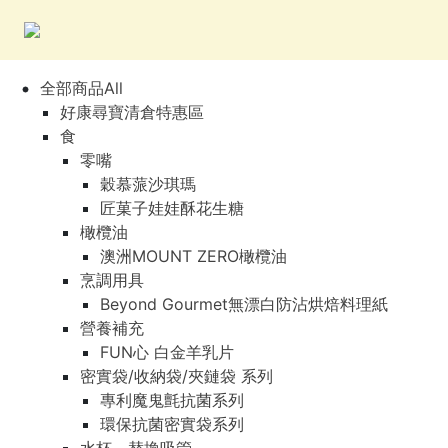
全部商品All
好康尋寶清倉特惠區
食
零嘴
穀慕蒎沙琪瑪
匠菓子娃娃酥花生糖
橄欖油
澳洲MOUNT ZERO橄欖油
烹調用具
Beyond Gourmet無漂白防沾烘焙料理紙
營養補充
FUN心 白金羊乳片
密實袋/收納袋/夾鏈袋 系列
專利魔鬼氈抗菌系列
環保抗菌密實袋系列