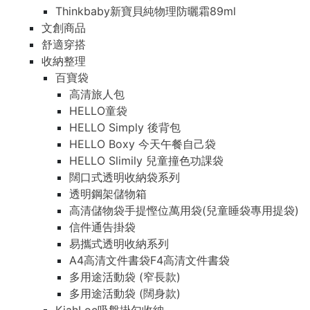
Thinkbaby新寶貝純物理防曬霜89ml
文創商品
舒適穿搭
收納整理
百寶袋
高清旅人包
HELLO童袋
HELLO Simply 後背包
HELLO Boxy 今天午餐自己袋
HELLO Slimily 兒童撞色功課袋
闊口式透明收納袋系列
透明鋼架儲物箱
高清儲物袋手提慳位萬用袋(兒童睡袋專用提袋)
信件通告掛袋
易攜式透明收納系列
A4高清文件書袋F4高清文件書袋
多用途活動袋 (窄長款)
多用途活動袋 (闊身款)