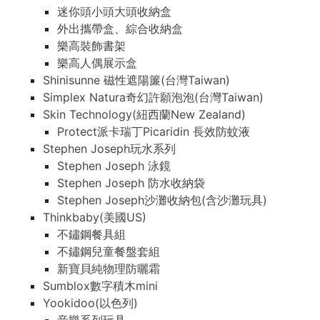
迷你頭小頭大頭收納盒
外出攜帶盒、綜合收納盒
樂高裝飾書架
樂高人偶展示盒
Shinisunne 磁性遮陽簾(台灣Taiwan)
Simplex Natura奇幻許願泡泡(台灣Taiwan)
Skin Technology(紐西蘭New Zealand)
Protect派卡瑞丁Picaridin 長效防蚊液
Stephen Joseph玩水系列
Stephen Joseph 泳鏡
Stephen Joseph 防水收納袋
Stephen Joseph沙灘收納包(含沙灘玩具)
Thinkbaby(美國US)
不鏽鋼餐具組
不鏽鋼兒童餐盤套組
新寶貝純物理防曬霜
Sumblox數字積木mini
Yookidoo(以色列)