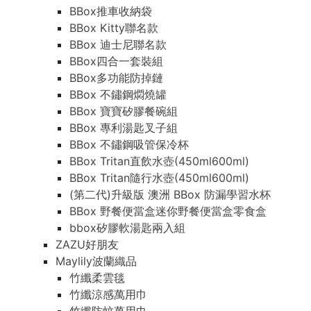
BBox推車收納袋
BBox Kitty聯名款
BBox 迪士尼聯名款
BBox四合一套裝組
BBox多功能防掉鏈
BBox 不鏽鋼燜燒罐
BBox 寶寶矽膠餐碗組
BBox 專利湯匙叉子組
BBox 不鏽鋼吸管保冷杯
BBox Tritan直飲水壺(450ml600ml)
BBox Tritan隨行水壺(450ml600ml)
(第二代)升級版 澳洲 BBox 防漏學習水杯
BBox 野餐便當盒迷你野餐便當盒零食盒
bbox矽膠軟湯匙兩入組
ZAZU好朋友
Maylily波蘭織品
竹纖柔雲毯
竹纖涼感萬用巾