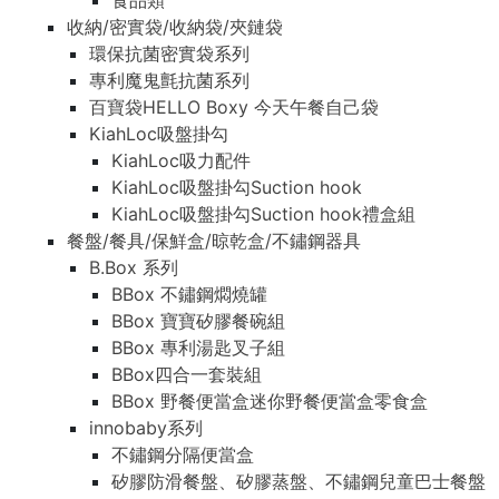
食品類
收納/密實袋/收納袋/夾鏈袋
環保抗菌密實袋系列
專利魔鬼氈抗菌系列
百寶袋HELLO Boxy 今天午餐自己袋
KiahLoc吸盤掛勾
KiahLoc吸力配件
KiahLoc吸盤掛勾Suction hook
KiahLoc吸盤掛勾Suction hook禮盒組
餐盤/餐具/保鮮盒/晾乾盒/不鏽鋼器具
B.Box 系列
BBox 不鏽鋼燜燒罐
BBox 寶寶矽膠餐碗組
BBox 專利湯匙叉子組
BBox四合一套裝組
BBox 野餐便當盒迷你野餐便當盒零食盒
innobaby系列
不鏽鋼分隔便當盒
矽膠防滑餐盤、矽膠蒸盤、不鏽鋼兒童巴士餐盤