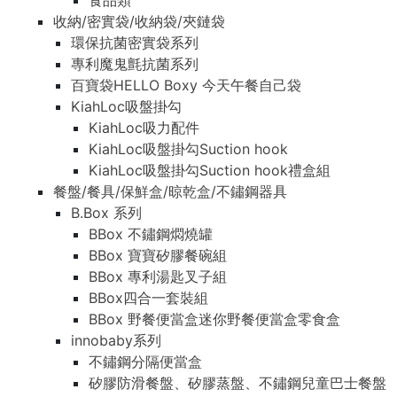
食品類
收納/密實袋/收納袋/夾鏈袋
環保抗菌密實袋系列
專利魔鬼氈抗菌系列
百寶袋HELLO Boxy 今天午餐自己袋
KiahLoc吸盤掛勾
KiahLoc吸力配件
KiahLoc吸盤掛勾Suction hook
KiahLoc吸盤掛勾Suction hook禮盒組
餐盤/餐具/保鮮盒/晾乾盒/不鏽鋼器具
B.Box 系列
BBox 不鏽鋼燜燒罐
BBox 寶寶矽膠餐碗組
BBox 專利湯匙叉子組
BBox四合一套裝組
BBox 野餐便當盒迷你野餐便當盒零食盒
innobaby系列
不鏽鋼分隔便當盒
矽膠防滑餐盤、矽膠蒸盤、不鏽鋼兒童巴士餐盤