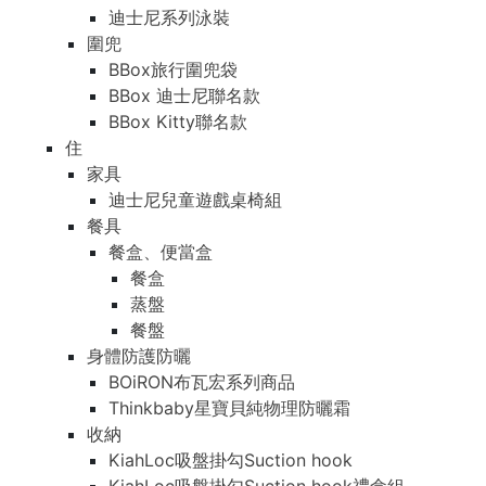
迪士尼系列泳裝
圍兜
BBox旅行圍兜袋
BBox 迪士尼聯名款
BBox Kitty聯名款
住
家具
迪士尼兒童遊戲桌椅組
餐具
餐盒、便當盒
餐盒
蒸盤
餐盤
身體防護防曬
BOiRON布瓦宏系列商品
Thinkbaby星寶貝純物理防曬霜
收納
KiahLoc吸盤掛勾Suction hook