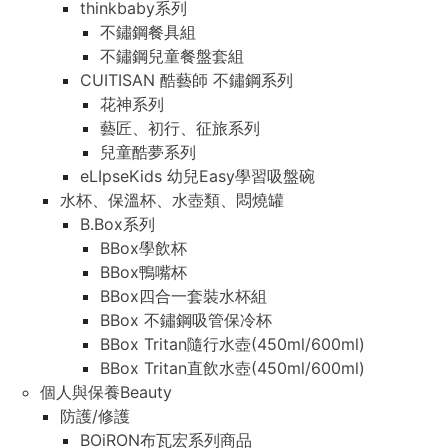
thinkbaby系列
不鏽鋼餐具組
不鏽鋼兒童餐盤套組
CUITISAN 酷藝師 不鏽鋼系列
花神系列
藝匠、初行、征旅系列
兒童酷夢系列
eLIpseKids 幼兒Easy學習吸盤碗
水杯、保溫杯、水壺類、悶燒罐
B.Box系列
BBox學飲杯
BBox鴨嘴杯
BBox四合一套裝水杯組
BBox 不鏽鋼吸管保冷杯
BBox Tritan隨行水壺(450ml/600ml)
BBox Tritan直飲水壺(450ml/600ml)
個人與保養Beauty
防護/修護
BOiRON布瓦宏系列商品