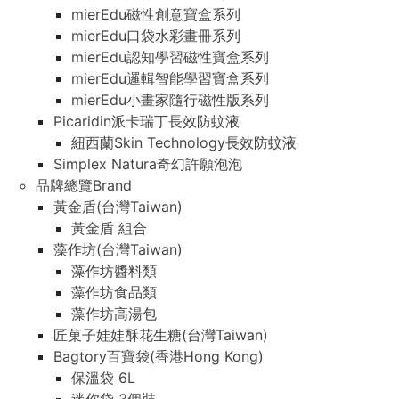
mierEdu磁性創意寶盒系列
mierEdu口袋水彩畫冊系列
mierEdu認知學習磁性寶盒系列
mierEdu邏輯智能學習寶盒系列
mierEdu小畫家隨行磁性版系列
Picaridin派卡瑞丁長效防蚊液
紐西蘭Skin Technology長效防蚊液
Simplex Natura奇幻許願泡泡
品牌總覽Brand
黃金盾(台灣Taiwan)
黃金盾 組合
藻作坊(台灣Taiwan)
藻作坊醬料類
藻作坊食品類
藻作坊高湯包
匠菓子娃娃酥花生糖(台灣Taiwan)
Bagtory百寶袋(香港Hong Kong)
保溫袋 6L