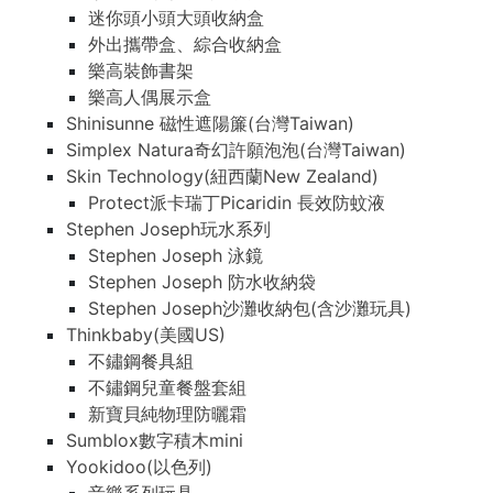
迷你頭小頭大頭收納盒
外出攜帶盒、綜合收納盒
樂高裝飾書架
樂高人偶展示盒
Shinisunne 磁性遮陽簾(台灣Taiwan)
Simplex Natura奇幻許願泡泡(台灣Taiwan)
Skin Technology(紐西蘭New Zealand)
Protect派卡瑞丁Picaridin 長效防蚊液
Stephen Joseph玩水系列
Stephen Joseph 泳鏡
Stephen Joseph 防水收納袋
Stephen Joseph沙灘收納包(含沙灘玩具)
Thinkbaby(美國US)
不鏽鋼餐具組
不鏽鋼兒童餐盤套組
新寶貝純物理防曬霜
Sumblox數字積木mini
Yookidoo(以色列)