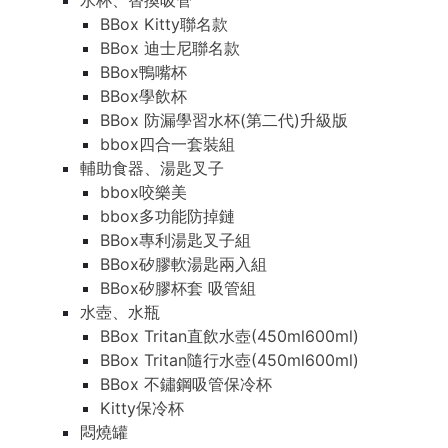
水杯、替換吸管
BBox Kitty聯名款
BBox 迪士尼聯名款
BBox鴨嘴杯
BBox學飲杯
BBox 防漏學習水杯(第二代)升級版
bbox四合一套裝組
輔助食器、湯匙叉子
bbox咬樂美
bbox多功能防掉鏈
BBox專利湯匙叉子組
BBox矽膠軟湯匙兩入組
BBox矽膠杯套 吸管組
水壺、水瓶
BBox Tritan直飲水壺(450ml600ml)
BBox Tritan隨行水壺(450ml600ml)
BBox 不鏽鋼吸管保冷杯
Kitty保冷杯
悶燒罐