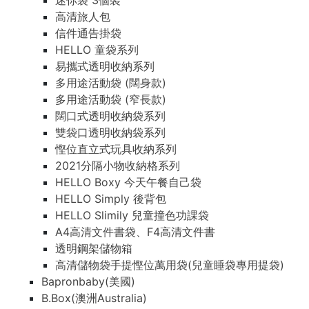
迷你袋 3個裝
高清旅人包
信件通告掛袋
HELLO 童袋系列
易攜式透明收納系列
多用途活動袋 (闊身款)
多用途活動袋 (窄長款)
闊口式透明收納袋系列
雙袋口透明收納袋系列
慳位直立式玩具收納系列
2021分隔小物收納格系列
HELLO Boxy 今天午餐自己袋
HELLO Simply 後背包
HELLO Slimily 兒童撞色功課袋
A4高清文件書袋、F4高清文件書
透明鋼架儲物箱
高清儲物袋手提慳位萬用袋(兒童睡袋專用提袋)
Bapronbaby(美國)
B.Box(澳洲Australia)