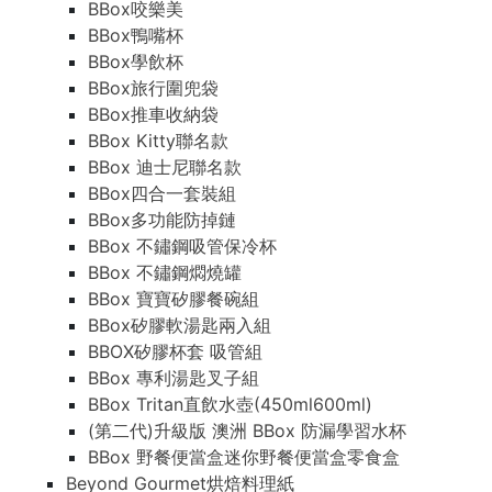
BBox咬樂美
BBox鴨嘴杯
BBox學飲杯
BBox旅行圍兜袋
BBox推車收納袋
BBox Kitty聯名款
BBox 迪士尼聯名款
BBox四合一套裝組
BBox多功能防掉鏈
BBox 不鏽鋼吸管保冷杯
BBox 不鏽鋼燜燒罐
BBox 寶寶矽膠餐碗組
BBox矽膠軟湯匙兩入組
BBOX矽膠杯套 吸管組
BBox 專利湯匙叉子組
BBox Tritan直飲水壺(450ml600ml)
(第二代)升級版 澳洲 BBox 防漏學習水杯
BBox 野餐便當盒迷你野餐便當盒零食盒
Beyond Gourmet烘焙料理紙