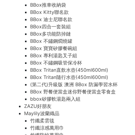
BBox推車收納袋
BBox Kitty聯名款
BBox 迪士尼聯名款
BBox四合一套裝組
BBox多功能防掉鏈
BBox 不鏽鋼燜燒罐
BBox 寶寶矽膠餐碗組
BBox 專利湯匙叉子組
BBox 不鏽鋼吸管保冷杯
BBox Tritan直飲水壺(450ml600ml)
BBox Tritan隨行水壺(450ml600ml)
(第二代)升級版 澳洲 BBox 防漏學習水杯
BBox 野餐便當盒迷你野餐便當盒零食盒
bbox矽膠軟湯匙兩入組
ZAZU好朋友
Maylily波蘭織品
竹纖柔雲毯
竹纖涼感萬用巾