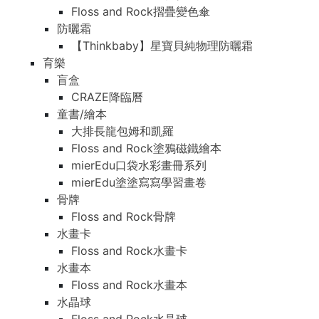
Floss and Rock摺疊變色傘
防曬霜
【Thinkbaby】星寶貝純物理防曬霜
育樂
盲盒
CRAZE降臨曆
童書/繪本
大排長龍包姆和凱羅
Floss and Rock塗鴉磁鐵繪本
mierEdu口袋水彩畫冊系列
mierEdu塗塗寫寫學習畫卷
骨牌
Floss and Rock骨牌
水畫卡
Floss and Rock水畫卡
水畫本
Floss and Rock水畫本
水晶球