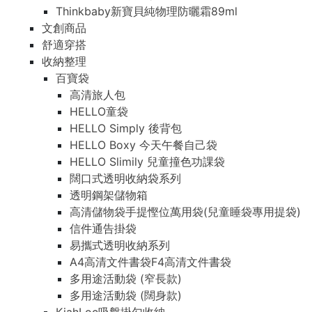
Thinkbaby新寶貝純物理防曬霜89ml
文創商品
舒適穿搭
收納整理
百寶袋
高清旅人包
HELLO童袋
HELLO Simply 後背包
HELLO Boxy 今天午餐自己袋
HELLO Slimily 兒童撞色功課袋
闊口式透明收納袋系列
透明鋼架儲物箱
高清儲物袋手提慳位萬用袋(兒童睡袋專用提袋)
信件通告掛袋
易攜式透明收納系列
A4高清文件書袋F4高清文件書袋
多用途活動袋 (窄長款)
多用途活動袋 (闊身款)