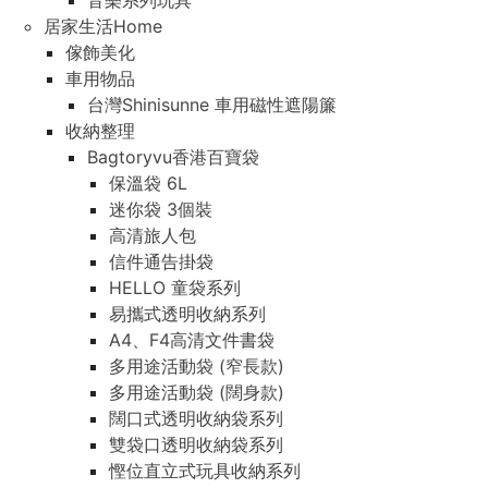
音樂系列玩具
居家生活Home
傢飾美化
車用物品
台灣Shinisunne 車用磁性遮陽簾
收納整理
Bagtoryvu香港百寶袋
保溫袋 6L
迷你袋 3個裝
高清旅人包
信件通告掛袋
HELLO 童袋系列
易攜式透明收納系列
A4、F4高清文件書袋
多用途活動袋 (窄長款)
多用途活動袋 (闊身款)
闊口式透明收納袋系列
雙袋口透明收納袋系列
慳位直立式玩具收納系列