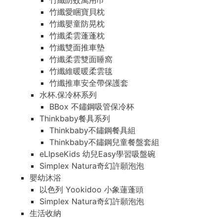
竹纖防蚊萬用巾
竹纖愛睏寶貝枕
竹纖嬰童防晃枕
竹纖柔雲蓬蓬枕
竹纖雙面推車墊
竹纖柔雲雙面睡窩
竹纖維暖暖柔雲毯
竹纖推車安全帶保護套
水杯.保冷杯系列
BBox 不鏽鋼吸管保冷杯
Thinkbaby餐具系列
Thinkbaby不鏽鋼餐具組
Thinkbaby不鏽鋼兒童餐盤套組
eLIpseKids 幼兒Easy學習吸盤碗
Simplex Natura奇幻許願泡泡
嬰幼沐浴
以色列 Yookidoo 小象蓮蓬頭
Simplex Natura奇幻許願泡泡
生活收納