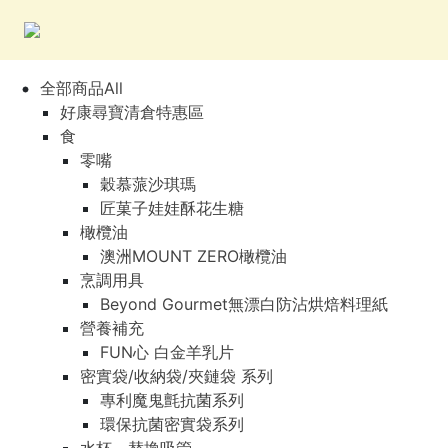
全部商品All
好康尋寶清倉特惠區
食
零嘴
穀慕蒎沙琪瑪
匠菓子娃娃酥花生糖
橄欖油
澳洲MOUNT ZERO橄欖油
烹調用具
Beyond Gourmet無漂白防沾烘焙料理紙
營養補充
FUN心 白金羊乳片
密實袋/收納袋/夾鏈袋 系列
專利魔鬼氈抗菌系列
環保抗菌密實袋系列