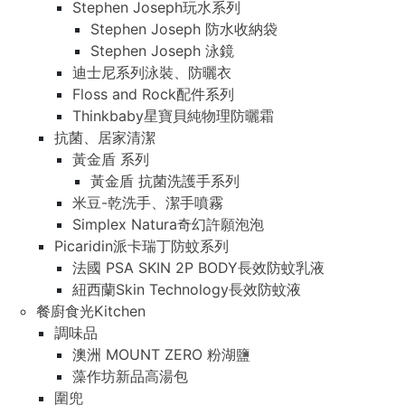
Stephen Joseph玩水系列
Stephen Joseph 防水收納袋
Stephen Joseph 泳鏡
迪士尼系列泳裝、防曬衣
Floss and Rock配件系列
Thinkbaby星寶貝純物理防曬霜
抗菌、居家清潔
黃金盾 系列
黃金盾 抗菌洗護手系列
米豆-乾洗手、潔手噴霧
Simplex Natura奇幻許願泡泡
Picaridin派卡瑞丁防蚊系列
法國 PSA SKIN 2P BODY長效防蚊乳液
紐西蘭Skin Technology長效防蚊液
餐廚食光Kitchen
調味品
澳洲 MOUNT ZERO 粉湖鹽
藻作坊新品高湯包
圍兜