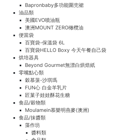
Bapronbaby多功能圍兜裙
油品類
美國EVO噴油瓶
澳洲MOUNT ZERO橄欖油
便當袋
百寶袋-保溫袋 6L
百寶袋HELLO Boxy 今天午餐自己袋
烘培器具
Beyond Gourmet無漂白烘焙紙
零嘴點心類
穀慕蒎-沙琪瑪
FUN心 白金羊乳片
匠菓子娃娃酥花生糖
食品/穀物類
Moulamein慕樂明燕麥(澳洲)
食品/抹醬類
藻作坊
醬料類