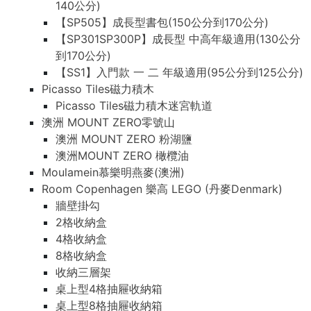
140公分)
【SP505】成長型書包(150公分到170公分)
【SP301SP300P】成長型 中高年級適用(130公分
到170公分)
【SS1】入門款 一 二 年級適用(95公分到125公分)
Picasso Tiles磁力積木
Picasso Tiles磁力積木迷宮軌道
澳洲 MOUNT ZERO零號山
澳洲 MOUNT ZERO 粉湖鹽
澳洲MOUNT ZERO 橄欖油
Moulamein慕樂明燕麥(澳洲)
Room Copenhagen 樂高 LEGO (丹麥Denmark)
牆壁掛勾
2格收納盒
4格收納盒
8格收納盒
收納三層架
桌上型4格抽屜收納箱
桌上型8格抽屜收納箱