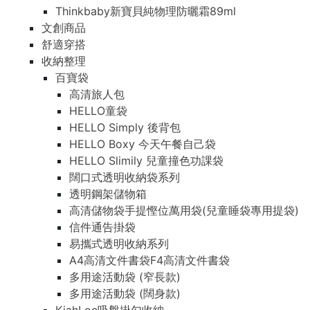
Thinkbaby新寶貝純物理防曬霜89ml
文創商品
舒適穿搭
收納整理
百寶袋
高清旅人包
HELLO童袋
HELLO Simply 後背包
HELLO Boxy 今天午餐自己袋
HELLO Slimily 兒童撞色功課袋
闊口式透明收納袋系列
透明鋼架儲物箱
高清儲物袋手提慳位萬用袋(兒童睡袋專用提袋)
信件通告掛袋
易攜式透明收納系列
A4高清文件書袋F4高清文件書袋
多用途活動袋 (窄長款)
多用途活動袋 (闊身款)