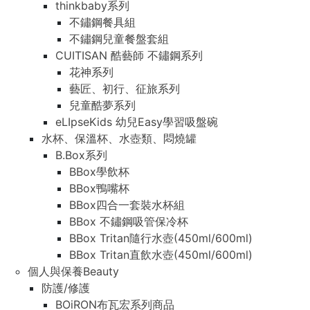
thinkbaby系列
不鏽鋼餐具組
不鏽鋼兒童餐盤套組
CUITISAN 酷藝師 不鏽鋼系列
花神系列
藝匠、初行、征旅系列
兒童酷夢系列
eLIpseKids 幼兒Easy學習吸盤碗
水杯、保溫杯、水壺類、悶燒罐
B.Box系列
BBox學飲杯
BBox鴨嘴杯
BBox四合一套裝水杯組
BBox 不鏽鋼吸管保冷杯
BBox Tritan隨行水壺(450ml/600ml)
BBox Tritan直飲水壺(450ml/600ml)
個人與保養Beauty
防護/修護
BOiRON布瓦宏系列商品