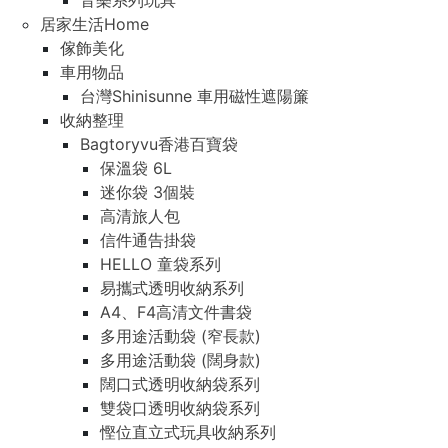
音樂系列玩具
居家生活Home
傢飾美化
車用物品
台灣Shinisunne 車用磁性遮陽簾
收納整理
Bagtoryvu香港百寶袋
保溫袋 6L
迷你袋 3個裝
高清旅人包
信件通告掛袋
HELLO 童袋系列
易攜式透明收納系列
A4、F4高清文件書袋
多用途活動袋 (窄長款)
多用途活動袋 (闊身款)
闊口式透明收納袋系列
雙袋口透明收納袋系列
慳位直立式玩具收納系列