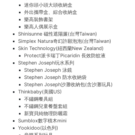
迷你頭小頭大頭收納盒
外出攜帶盒、綜合收納盒
樂高裝飾書架
樂高人偶展示盒
Shinisunne 磁性遮陽簾(台灣Taiwan)
Simplex Natura奇幻許願泡泡(台灣Taiwan)
Skin Technology(紐西蘭New Zealand)
Protect派卡瑞丁Picaridin 長效防蚊液
Stephen Joseph玩水系列
Stephen Joseph 泳鏡
Stephen Joseph 防水收納袋
Stephen Joseph沙灘收納包(含沙灘玩具)
Thinkbaby(美國US)
不鏽鋼餐具組
不鏽鋼兒童餐盤套組
新寶貝純物理防曬霜
Sumblox數字積木mini
Yookidoo(以色列)