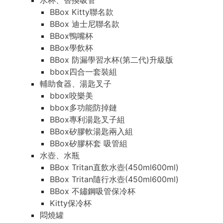
水杯、替換吸管
BBox Kitty聯名款
BBox 迪士尼聯名款
BBox鴨嘴杯
BBox學飲杯
BBox 防漏學習水杯(第二代)升級版
bbox四合一套裝組
輔助食器、湯匙叉子
bbox咬樂美
bbox多功能防掉鏈
BBox專利湯匙叉子組
BBox矽膠軟湯匙兩入組
BBox矽膠杯套 吸管組
水壺、水瓶
BBox Tritan直飲水壺(450ml600ml)
BBox Tritan隨行水壺(450ml600ml)
BBox 不鏽鋼吸管保冷杯
Kitty保冷杯
悶燒罐