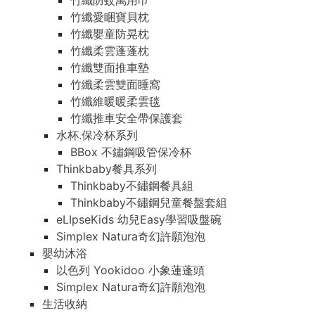
竹纖防蚊萬用巾
竹纖愛睏寶貝枕
竹纖嬰童防晃枕
竹纖柔雲蓬蓬枕
竹纖雙面推車墊
竹纖柔雲雙面睡窩
竹纖維暖暖柔雲毯
竹纖推車安全帶保護套
水杯.保冷杯系列
BBox 不鏽鋼吸管保冷杯
Thinkbaby餐具系列
Thinkbaby不鏽鋼餐具組
Thinkbaby不鏽鋼兒童餐盤套組
eLIpseKids 幼兒Easy學習吸盤碗
Simplex Natura奇幻許願泡泡
嬰幼沐浴
以色列 Yookidoo 小象蓮蓬頭
Simplex Natura奇幻許願泡泡
生活收納