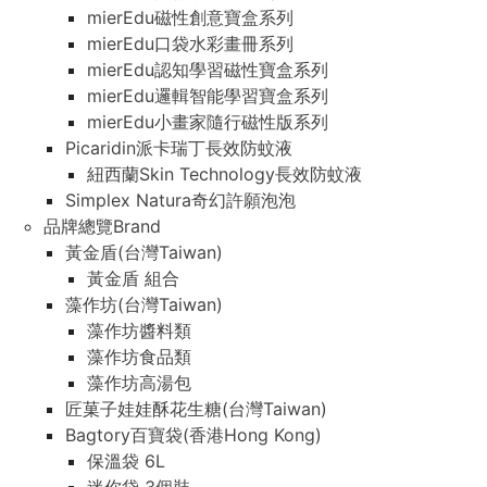
mierEdu磁性創意寶盒系列
mierEdu口袋水彩畫冊系列
mierEdu認知學習磁性寶盒系列
mierEdu邏輯智能學習寶盒系列
mierEdu小畫家隨行磁性版系列
Picaridin派卡瑞丁長效防蚊液
紐西蘭Skin Technology長效防蚊液
Simplex Natura奇幻許願泡泡
品牌總覽Brand
黃金盾(台灣Taiwan)
黃金盾 組合
藻作坊(台灣Taiwan)
藻作坊醬料類
藻作坊食品類
藻作坊高湯包
匠菓子娃娃酥花生糖(台灣Taiwan)
Bagtory百寶袋(香港Hong Kong)
保溫袋 6L