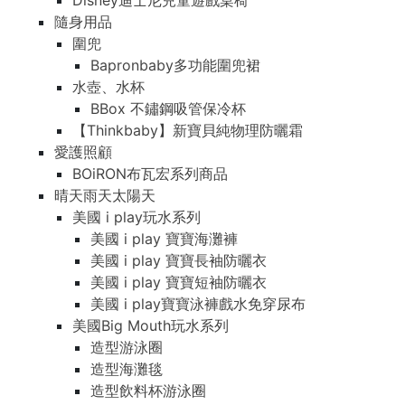
Disney迪士尼兒童遊戲桌椅
隨身用品
圍兜
Bapronbaby多功能圍兜裙
水壺、水杯
BBox 不鏽鋼吸管保冷杯
【Thinkbaby】新寶貝純物理防曬霜
愛護照顧
BOiRON布瓦宏系列商品
晴天雨天太陽天
美國 i play玩水系列
美國 i play 寶寶海灘褲
美國 i play 寶寶長袖防曬衣
美國 i play 寶寶短袖防曬衣
美國 i play寶寶泳褲戲水免穿尿布
美國Big Mouth玩水系列
造型游泳圈
造型海灘毯
造型飲料杯游泳圈