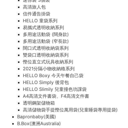
迷你袋 3個裝
高清旅人包
信件通告掛袋
HELLO 童袋系列
易攜式透明收納系列
多用途活動袋 (闊身款)
多用途活動袋 (窄長款)
闊口式透明收納袋系列
雙袋口透明收納袋系列
慳位直立式玩具收納系列
2021分隔小物收納格系列
HELLO Boxy 今天午餐自己袋
HELLO Simply 後背包
HELLO Slimily 兒童撞色功課袋
A4高清文件書袋、F4高清文件書
透明鋼架儲物箱
高清儲物袋手提慳位萬用袋(兒童睡袋專用提袋)
Bapronbaby(美國)
B.Box(澳洲Australia)