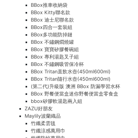
BBox推車收納袋
BBox Kitty聯名款
BBox 迪士尼聯名款
BBox四合一套裝組
BBox多功能防掉鏈
BBox 不鏽鋼燜燒罐
BBox 寶寶矽膠餐碗組
BBox 專利湯匙叉子組
BBox 不鏽鋼吸管保冷杯
BBox Tritan直飲水壺(450ml600ml)
BBox Tritan隨行水壺(450ml600ml)
(第二代)升級版 澳洲 BBox 防漏學習水杯
BBox 野餐便當盒迷你野餐便當盒零食盒
bbox矽膠軟湯匙兩入組
ZAZU好朋友
Maylily波蘭織品
竹纖柔雲毯
竹纖涼感萬用巾