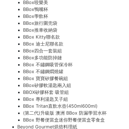
BBox咬樂美
BBox鴨嘴杯
BBox學飲杯
BBox旅行圍兜袋
BBox推車收納袋
BBox Kitty聯名款
BBox 迪士尼聯名款
BBox四合一套裝組
BBox多功能防掉鏈
BBox 不鏽鋼吸管保冷杯
BBox 不鏽鋼燜燒罐
BBox 寶寶矽膠餐碗組
BBox矽膠軟湯匙兩入組
BBOX矽膠杯套 吸管組
BBox 專利湯匙叉子組
BBox Tritan直飲水壺(450ml600ml)
(第二代)升級版 澳洲 BBox 防漏學習水杯
BBox 野餐便當盒迷你野餐便當盒零食盒
Beyond Gourmet烘焙料理紙