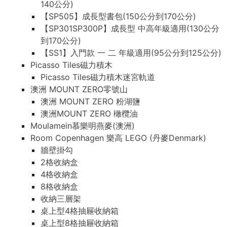
140公分)
【SP505】成長型書包(150公分到170公分)
【SP301SP300P】成長型 中高年級適用(130公分
到170公分)
【SS1】入門款 一 二 年級適用(95公分到125公分)
Picasso Tiles磁力積木
Picasso Tiles磁力積木迷宮軌道
澳洲 MOUNT ZERO零號山
澳洲 MOUNT ZERO 粉湖鹽
澳洲MOUNT ZERO 橄欖油
Moulamein慕樂明燕麥(澳洲)
Room Copenhagen 樂高 LEGO (丹麥Denmark)
牆壁掛勾
2格收納盒
4格收納盒
8格收納盒
收納三層架
桌上型4格抽屜收納箱
桌上型8格抽屜收納箱