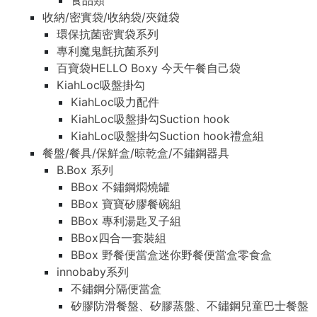
食品類
收納/密實袋/收納袋/夾鏈袋
環保抗菌密實袋系列
專利魔鬼氈抗菌系列
百寶袋HELLO Boxy 今天午餐自己袋
KiahLoc吸盤掛勾
KiahLoc吸力配件
KiahLoc吸盤掛勾Suction hook
KiahLoc吸盤掛勾Suction hook禮盒組
餐盤/餐具/保鮮盒/晾乾盒/不鏽鋼器具
B.Box 系列
BBox 不鏽鋼燜燒罐
BBox 寶寶矽膠餐碗組
BBox 專利湯匙叉子組
BBox四合一套裝組
BBox 野餐便當盒迷你野餐便當盒零食盒
innobaby系列
不鏽鋼分隔便當盒
矽膠防滑餐盤、矽膠蒸盤、不鏽鋼兒童巴士餐盤