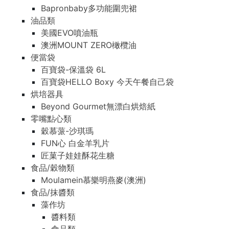
Bapronbaby多功能圍兜裙
油品類
美國EVO噴油瓶
澳洲MOUNT ZERO橄欖油
便當袋
百寶袋-保溫袋 6L
百寶袋HELLO Boxy 今天午餐自己袋
烘培器具
Beyond Gourmet無漂白烘焙紙
零嘴點心類
穀慕蒎-沙琪瑪
FUN心 白金羊乳片
匠菓子娃娃酥花生糖
食品/穀物類
Moulamein慕樂明燕麥(澳洲)
食品/抹醬類
藻作坊
醬料類