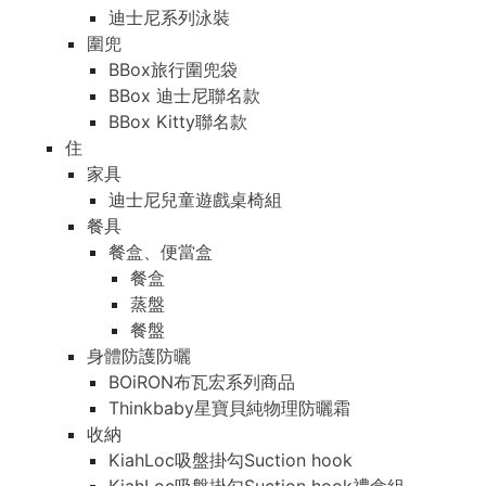
迪士尼系列泳裝
圍兜
BBox旅行圍兜袋
BBox 迪士尼聯名款
BBox Kitty聯名款
住
家具
迪士尼兒童遊戲桌椅組
餐具
餐盒、便當盒
餐盒
蒸盤
餐盤
身體防護防曬
BOiRON布瓦宏系列商品
Thinkbaby星寶貝純物理防曬霜
收納
KiahLoc吸盤掛勾Suction hook