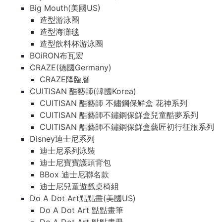
Big Mouth(美國US)
造型游泳圈
造型海灘毯
造型飲料杯游泳圈
BOiRON布瓦宏
CRAZE(德國Germany)
CRAZE降臨曆
CUITISAN 酷藝師(韓國Korea)
CUITISAN 酷藝師 不鏽鋼保鮮盒 花神系列
CUITISAN 酷藝師不鏽鋼保鮮盒兒童酷夢系列
CUITISAN 酷藝師不鏽鋼保鮮盒藝匠初行征旅系列
Disney迪士尼系列
迪士尼系列泳裝
迪士尼寶寶護頭背包
BBox 迪士尼聯名款
迪士尼兒童遊戲桌椅組
Do A Dot Art點點畫(美國US)
Do A Dot Art 點點畫筆