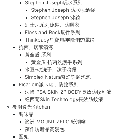
Stephen Joseph玩水系列
Stephen Joseph 防水收納袋
Stephen Joseph 泳鏡
迪士尼系列泳裝、防曬衣
Floss and Rock配件系列
Thinkbaby星寶貝純物理防曬霜
抗菌、居家清潔
黃金盾 系列
黃金盾 抗菌洗護手系列
米豆-乾洗手、潔手噴霧
Simplex Natura奇幻許願泡泡
Picaridin派卡瑞丁防蚊系列
法國 PSA SKIN 2P BODY長效防蚊乳液
紐西蘭Skin Technology長效防蚊液
餐廚食光Kitchen
調味品
澳洲 MOUNT ZERO 粉湖鹽
藻作坊新品高湯包
圍兜