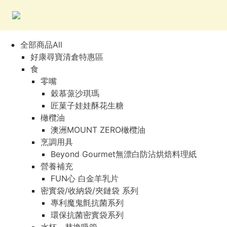
全部商品All
好康尋寶清倉特惠區
食
零嘴
穀慕蒎沙琪瑪
匠菓子娃娃酥花生糖
橄欖油
澳洲MOUNT ZERO橄欖油
烹調用具
Beyond Gourmet無漂白防沾烘焙料理紙
營養補充
FUN心 白金羊乳片
密實袋/收納袋/夾鏈袋 系列
專利魔鬼氈抗菌系列
環保抗菌密實袋系列