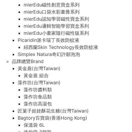
mierEdu磁性創意寶盒系列
mierEdu口袋水彩畫冊系列
mierEdu認知學習磁性寶盒系列
mierEdu邏輯智能學習寶盒系列
mierEdu小畫家隨行磁性版系列
Picaridin派卡瑞丁長效防蚊液
紐西蘭Skin Technology長效防蚊液
Simplex Natura奇幻許願泡泡
品牌總覽Brand
黃金盾(台灣Taiwan)
黃金盾 組合
藻作坊(台灣Taiwan)
藻作坊醬料類
藻作坊食品類
藻作坊高湯包
匠菓子娃娃酥花生糖(台灣Taiwan)
Bagtory百寶袋(香港Hong Kong)
保溫袋 6L