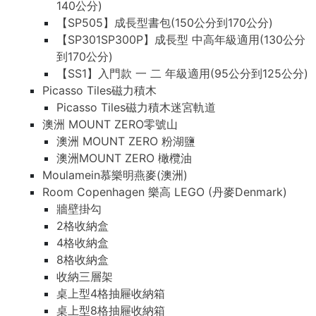
140公分)
【SP505】成長型書包(150公分到170公分)
【SP301SP300P】成長型 中高年級適用(130公分
到170公分)
【SS1】入門款 一 二 年級適用(95公分到125公分)
Picasso Tiles磁力積木
Picasso Tiles磁力積木迷宮軌道
澳洲 MOUNT ZERO零號山
澳洲 MOUNT ZERO 粉湖鹽
澳洲MOUNT ZERO 橄欖油
Moulamein慕樂明燕麥(澳洲)
Room Copenhagen 樂高 LEGO (丹麥Denmark)
牆壁掛勾
2格收納盒
4格收納盒
8格收納盒
收納三層架
桌上型4格抽屜收納箱
桌上型8格抽屜收納箱