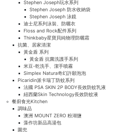
Stephen Joseph玩水系列
Stephen Joseph 防水收納袋
Stephen Joseph 泳鏡
迪士尼系列泳裝、防曬衣
Floss and Rock配件系列
Thinkbaby星寶貝純物理防曬霜
抗菌、居家清潔
黃金盾 系列
黃金盾 抗菌洗護手系列
米豆-乾洗手、潔手噴霧
Simplex Natura奇幻許願泡泡
Picaridin派卡瑞丁防蚊系列
法國 PSA SKIN 2P BODY長效防蚊乳液
紐西蘭Skin Technology長效防蚊液
餐廚食光Kitchen
調味品
澳洲 MOUNT ZERO 粉湖鹽
藻作坊新品高湯包
圍兜