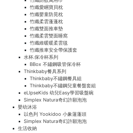
竹纖防蚊萬用巾
竹纖愛睏寶貝枕
竹纖嬰童防晃枕
竹纖柔雲蓬蓬枕
竹纖雙面推車墊
竹纖柔雲雙面睡窩
竹纖維暖暖柔雲毯
竹纖推車安全帶保護套
水杯.保冷杯系列
BBox 不鏽鋼吸管保冷杯
Thinkbaby餐具系列
Thinkbaby不鏽鋼餐具組
Thinkbaby不鏽鋼兒童餐盤套組
eLIpseKids 幼兒Easy學習吸盤碗
Simplex Natura奇幻許願泡泡
嬰幼沐浴
以色列 Yookidoo 小象蓮蓬頭
Simplex Natura奇幻許願泡泡
生活收納