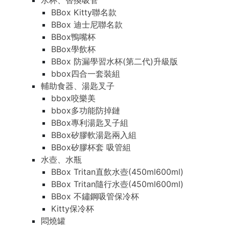
水杯、替換吸管
BBox Kitty聯名款
BBox 迪士尼聯名款
BBox鴨嘴杯
BBox學飲杯
BBox 防漏學習水杯(第二代)升級版
bbox四合一套裝組
輔助食器、湯匙叉子
bbox咬樂美
bbox多功能防掉鏈
BBox專利湯匙叉子組
BBox矽膠軟湯匙兩入組
BBox矽膠杯套 吸管組
水壺、水瓶
BBox Tritan直飲水壺(450ml600ml)
BBox Tritan隨行水壺(450ml600ml)
BBox 不鏽鋼吸管保冷杯
Kitty保冷杯
悶燒罐