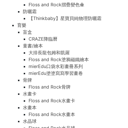
Floss and Rock摺疊變色傘
防曬霜
【Thinkbaby】星寶貝純物理防曬霜
育樂
盲盒
CRAZE降臨曆
童書/繪本
大排長龍包姆和凱羅
Floss and Rock塗鴉磁鐵繪本
mierEdu口袋水彩畫冊系列
mierEdu塗塗寫寫學習畫卷
骨牌
Floss and Rock骨牌
水畫卡
Floss and Rock水畫卡
水畫本
Floss and Rock水畫本
水晶球