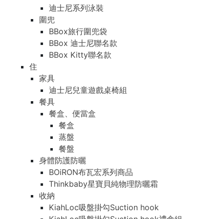
迪士尼系列泳裝
圍兜
BBox旅行圍兜袋
BBox 迪士尼聯名款
BBox Kitty聯名款
住
家具
迪士尼兒童遊戲桌椅組
餐具
餐盒、便當盒
餐盒
蒸盤
餐盤
身體防護防曬
BOiRON布瓦宏系列商品
Thinkbaby星寶貝純物理防曬霜
收納
KiahLoc吸盤掛勾Suction hook