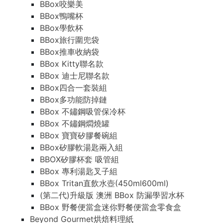
BBox咬樂美
BBox鴨嘴杯
BBox學飲杯
BBox旅行圍兜袋
BBox推車收納袋
BBox Kitty聯名款
BBox 迪士尼聯名款
BBox四合一套裝組
BBox多功能防掉鏈
BBox 不鏽鋼吸管保冷杯
BBox 不鏽鋼燜燒罐
BBox 寶寶矽膠餐碗組
BBox矽膠軟湯匙兩入組
BBOX矽膠杯套 吸管組
BBox 專利湯匙叉子組
BBox Tritan直飲水壺(450ml600ml)
(第二代)升級版 澳洲 BBox 防漏學習水杯
BBox 野餐便當盒迷你野餐便當盒零食盒
Beyond Gourmet烘焙料理紙