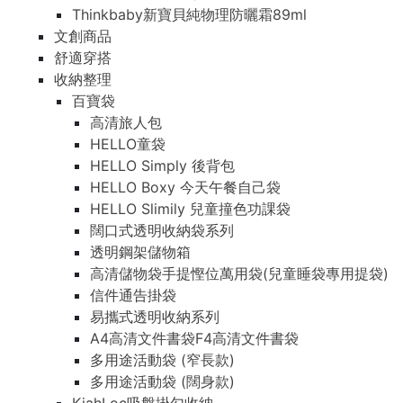
Thinkbaby新寶貝純物理防曬霜89ml
文創商品
舒適穿搭
收納整理
百寶袋
高清旅人包
HELLO童袋
HELLO Simply 後背包
HELLO Boxy 今天午餐自己袋
HELLO Slimily 兒童撞色功課袋
闊口式透明收納袋系列
透明鋼架儲物箱
高清儲物袋手提慳位萬用袋(兒童睡袋專用提袋)
信件通告掛袋
易攜式透明收納系列
A4高清文件書袋F4高清文件書袋
多用途活動袋 (窄長款)
多用途活動袋 (闊身款)