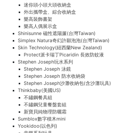
迷你頭小頭大頭收納盒
外出攜帶盒、綜合收納盒
樂高裝飾書架
樂高人偶展示盒
Shinisunne 磁性遮陽簾(台灣Taiwan)
Simplex Natura奇幻許願泡泡(台灣Taiwan)
Skin Technology(紐西蘭New Zealand)
Protect派卡瑞丁Picaridin 長效防蚊液
Stephen Joseph玩水系列
Stephen Joseph 泳鏡
Stephen Joseph 防水收納袋
Stephen Joseph沙灘收納包(含沙灘玩具)
Thinkbaby(美國US)
不鏽鋼餐具組
不鏽鋼兒童餐盤套組
新寶貝純物理防曬霜
Sumblox數字積木mini
Yookidoo(以色列)