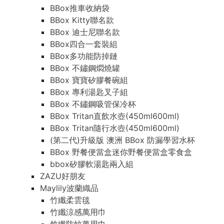
BBox推車收納袋
BBox Kitty聯名款
BBox 迪士尼聯名款
BBox四合一套裝組
BBox多功能防掉鏈
BBox 不鏽鋼燜燒罐
BBox 寶寶矽膠餐碗組
BBox 專利湯匙叉子組
BBox 不鏽鋼吸管保冷杯
BBox Tritan直飲水壺(450ml600ml)
BBox Tritan隨行水壺(450ml600ml)
(第二代)升級版 澳洲 BBox 防漏學習水杯
BBox 野餐便當盒迷你野餐便當盒零食盒
bbox矽膠軟湯匙兩入組
ZAZU好朋友
Maylily波蘭織品
竹纖柔雲毯
竹纖涼感萬用巾