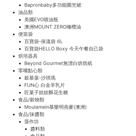
Bapronbaby多功能圍兜裙
油品類
美國EVO噴油瓶
澳洲MOUNT ZERO橄欖油
便當袋
百寶袋-保溫袋 6L
百寶袋HELLO Boxy 今天午餐自己袋
烘培器具
Beyond Gourmet無漂白烘焙紙
零嘴點心類
穀慕蒎-沙琪瑪
FUN心 白金羊乳片
匠菓子娃娃酥花生糖
食品/穀物類
Moulamein慕樂明燕麥(澳洲)
食品/抹醬類
藻作坊
醬料類