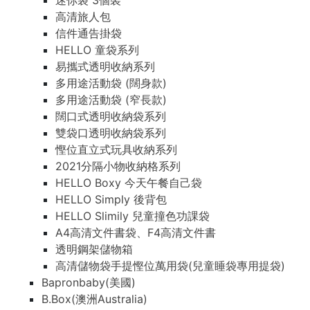
迷你袋 3個裝
高清旅人包
信件通告掛袋
HELLO 童袋系列
易攜式透明收納系列
多用途活動袋 (闊身款)
多用途活動袋 (窄長款)
闊口式透明收納袋系列
雙袋口透明收納袋系列
慳位直立式玩具收納系列
2021分隔小物收納格系列
HELLO Boxy 今天午餐自己袋
HELLO Simply 後背包
HELLO Slimily 兒童撞色功課袋
A4高清文件書袋、F4高清文件書
透明鋼架儲物箱
高清儲物袋手提慳位萬用袋(兒童睡袋專用提袋)
Bapronbaby(美國)
B.Box(澳洲Australia)