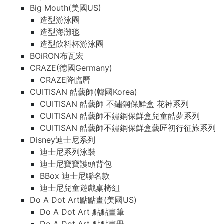
Big Mouth(美國US)
造型游泳圈
造型海灘毯
造型飲料杯游泳圈
BOiRON布瓦宏
CRAZE(德國Germany)
CRAZE降臨曆
CUITISAN 酷藝師(韓國Korea)
CUITISAN 酷藝師 不鏽鋼保鮮盒 花神系列
CUITISAN 酷藝師不鏽鋼保鮮盒兒童酷夢系列
CUITISAN 酷藝師不鏽鋼保鮮盒藝匠初行征旅系列
Disney迪士尼系列
迪士尼系列泳裝
迪士尼寶寶護頭背包
BBox 迪士尼聯名款
迪士尼兒童遊戲桌椅組
Do A Dot Art點點畫(美國US)
Do A Dot Art 點點畫筆