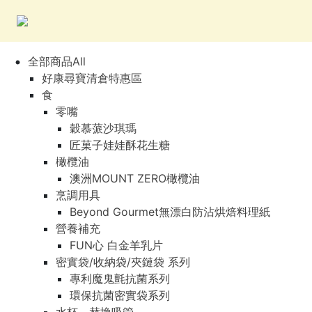
全部商品All
好康尋寶清倉特惠區
食
零嘴
穀慕蒎沙琪瑪
匠菓子娃娃酥花生糖
橄欖油
澳洲MOUNT ZERO橄欖油
烹調用具
Beyond Gourmet無漂白防沾烘焙料理紙
營養補充
FUN心 白金羊乳片
密實袋/收納袋/夾鏈袋 系列
專利魔鬼氈抗菌系列
環保抗菌密實袋系列