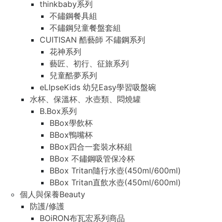
thinkbaby系列
不鏽鋼餐具組
不鏽鋼兒童餐盤套組
CUITISAN 酷藝師 不鏽鋼系列
花神系列
藝匠、初行、征旅系列
兒童酷夢系列
eLIpseKids 幼兒Easy學習吸盤碗
水杯、保溫杯、水壺類、悶燒罐
B.Box系列
BBox學飲杯
BBox鴨嘴杯
BBox四合一套裝水杯組
BBox 不鏽鋼吸管保冷杯
BBox Tritan隨行水壺(450ml/600ml)
BBox Tritan直飲水壺(450ml/600ml)
個人與保養Beauty
防護/修護
BOiRON布瓦宏系列商品