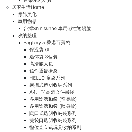
音樂系列玩具
居家生活Home
傢飾美化
車用物品
台灣Shinisunne 車用磁性遮陽簾
收納整理
Bagtoryvu香港百寶袋
保溫袋 6L
迷你袋 3個裝
高清旅人包
信件通告掛袋
HELLO 童袋系列
易攜式透明收納系列
A4、F4高清文件書袋
多用途活動袋 (窄長款)
多用途活動袋 (闊身款)
闊口式透明收納袋系列
雙袋口透明收納袋系列
慳位直立式玩具收納系列