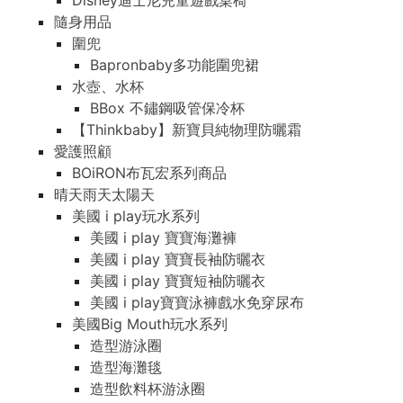
Disney迪士尼兒童遊戲桌椅
隨身用品
圍兜
Bapronbaby多功能圍兜裙
水壺、水杯
BBox 不鏽鋼吸管保冷杯
【Thinkbaby】新寶貝純物理防曬霜
愛護照顧
BOiRON布瓦宏系列商品
晴天雨天太陽天
美國 i play玩水系列
美國 i play 寶寶海灘褲
美國 i play 寶寶長袖防曬衣
美國 i play 寶寶短袖防曬衣
美國 i play寶寶泳褲戲水免穿尿布
美國Big Mouth玩水系列
造型游泳圈
造型海灘毯
造型飲料杯游泳圈