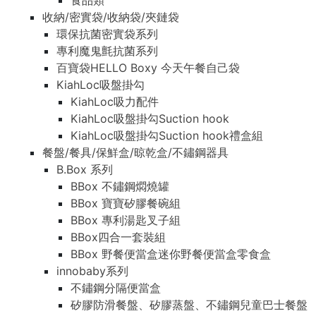
食品類
收納/密實袋/收納袋/夾鏈袋
環保抗菌密實袋系列
專利魔鬼氈抗菌系列
百寶袋HELLO Boxy 今天午餐自己袋
KiahLoc吸盤掛勾
KiahLoc吸力配件
KiahLoc吸盤掛勾Suction hook
KiahLoc吸盤掛勾Suction hook禮盒組
餐盤/餐具/保鮮盒/晾乾盒/不鏽鋼器具
B.Box 系列
BBox 不鏽鋼燜燒罐
BBox 寶寶矽膠餐碗組
BBox 專利湯匙叉子組
BBox四合一套裝組
BBox 野餐便當盒迷你野餐便當盒零食盒
innobaby系列
不鏽鋼分隔便當盒
矽膠防滑餐盤、矽膠蒸盤、不鏽鋼兒童巴士餐盤