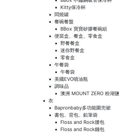
BBox 不鏽鋼吸管保冷杯
Kitty保冷杯
悶燒罐
餐碗餐盤
BBox 寶寶矽膠餐碗組
便當盒、餐盒、零食盒
野餐餐盒
迷你野餐盒
零食盒
午餐袋
午餐袋
美國EVO噴油瓶
調味品
澳洲 MOUNT ZERO 粉湖鹽
衣
Bapronbaby多功能圍兜裙
書包、背包、鉛筆袋
Floss and Rock腰包
Floss and Rock錢包