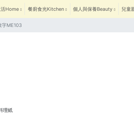
活Home
餐廚食光Kitchen
個人與保養Beauty
兒童親
字ME103
焙料理紙