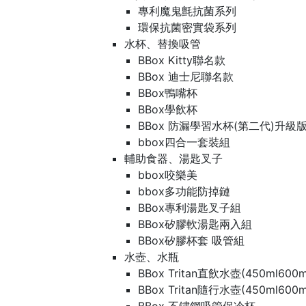
專利魔鬼氈抗菌系列
環保抗菌密實袋系列
水杯、替換吸管
BBox Kitty聯名款
BBox 迪士尼聯名款
BBox鴨嘴杯
BBox學飲杯
BBox 防漏學習水杯(第二代)升級
bbox四合一套裝組
輔助食器、湯匙叉子
bbox咬樂美
bbox多功能防掉鏈
BBox專利湯匙叉子組
BBox矽膠軟湯匙兩入組
BBox矽膠杯套 吸管組
水壺、水瓶
BBox Tritan直飲水壺(450ml600m
BBox Tritan隨行水壺(450ml600m