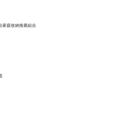
備組合家庭收納推薦組合
霜