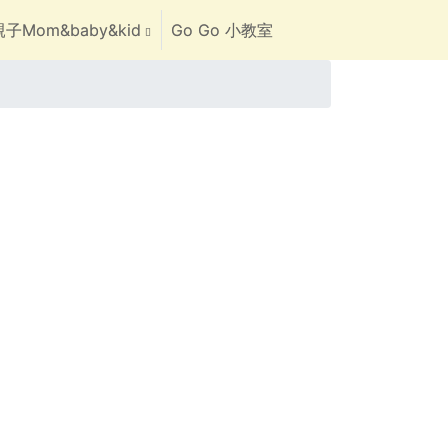
子Mom&baby&kid
Go Go 小教室