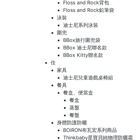
Floss and Rock背包
Floss and Rock鉛筆袋
泳裝
迪士尼系列泳裝
圍兜
BBox旅行圍兜袋
BBox 迪士尼聯名款
BBox Kitty聯名款
住
家具
迪士尼兒童遊戲桌椅組
餐具
餐盒、便當盒
餐盒
蒸盤
餐盤
身體防護防曬
BOiRON布瓦宏系列商品
Thinkbaby星寶貝純物理防曬霜