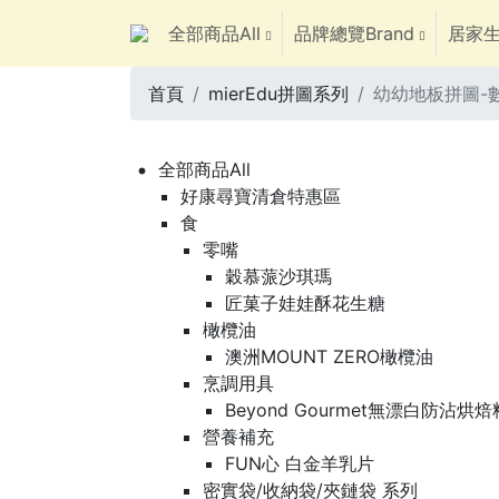
全部商品All
品牌總覽Brand
居家生
首頁
mierEdu拼圖系列
幼幼地板拼圖-數
全部商品All
好康尋寶清倉特惠區
食
零嘴
穀慕蒎沙琪瑪
匠菓子娃娃酥花生糖
橄欖油
澳洲MOUNT ZERO橄欖油
烹調用具
Beyond Gourmet無漂白防沾烘
營養補充
FUN心 白金羊乳片
密實袋/收納袋/夾鏈袋 系列