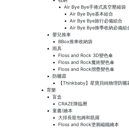
收納
Air Bye Bye手捲式真空壓縮袋
Air Bye Bye基本組合
Air Bye Bye旅行必備組合
Air Bye Bye換季收納必
嬰兒推車
BBox推車收納袋
雨具
Floss and Rock 3D變色傘
Floss and Rock魔術變色傘
Floss and Rock摺疊變色傘
防曬霜
【Thinkbaby】星寶貝純物理防曬
育樂
盲盒
CRAZE降臨曆
童書/繪本
大排長龍包姆和凱羅
Floss and Rock塗鴉磁鐵繪本