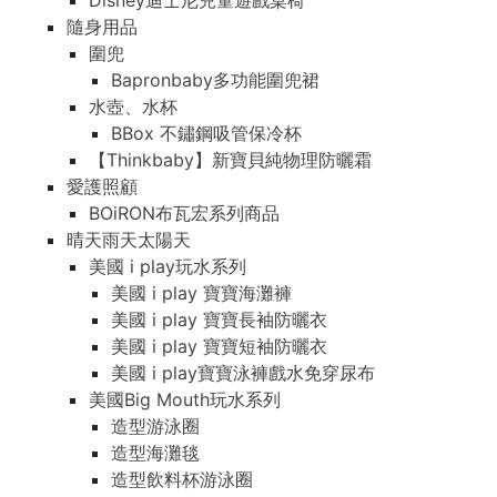
Disney迪士尼兒童遊戲桌椅
隨身用品
圍兜
Bapronbaby多功能圍兜裙
水壺、水杯
BBox 不鏽鋼吸管保冷杯
【Thinkbaby】新寶貝純物理防曬霜
愛護照顧
BOiRON布瓦宏系列商品
晴天雨天太陽天
美國 i play玩水系列
美國 i play 寶寶海灘褲
美國 i play 寶寶長袖防曬衣
美國 i play 寶寶短袖防曬衣
美國 i play寶寶泳褲戲水免穿尿布
美國Big Mouth玩水系列
造型游泳圈
造型海灘毯
造型飲料杯游泳圈