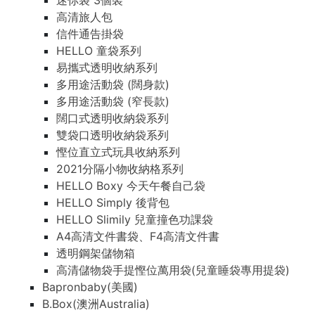
迷你袋 3個裝
高清旅人包
信件通告掛袋
HELLO 童袋系列
易攜式透明收納系列
多用途活動袋 (闊身款)
多用途活動袋 (窄長款)
闊口式透明收納袋系列
雙袋口透明收納袋系列
慳位直立式玩具收納系列
2021分隔小物收納格系列
HELLO Boxy 今天午餐自己袋
HELLO Simply 後背包
HELLO Slimily 兒童撞色功課袋
A4高清文件書袋、F4高清文件書
透明鋼架儲物箱
高清儲物袋手提慳位萬用袋(兒童睡袋專用提袋)
Bapronbaby(美國)
B.Box(澳洲Australia)