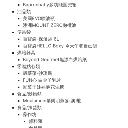
Bapronbaby多功能圍兜裙
油品類
美國EVO噴油瓶
澳洲MOUNT ZERO橄欖油
便當袋
百寶袋-保溫袋 6L
百寶袋HELLO Boxy 今天午餐自己袋
烘培器具
Beyond Gourmet無漂白烘焙紙
零嘴點心類
穀慕蒎-沙琪瑪
FUN心 白金羊乳片
匠菓子娃娃酥花生糖
食品/穀物類
Moulamein慕樂明燕麥(澳洲)
食品/抹醬類
藻作坊
醬料類