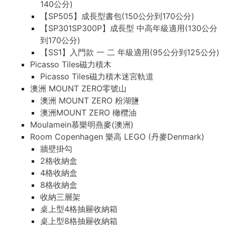
140公分)
【SP505】成長型書包(150公分到170公分)
【SP301SP300P】成長型 中高年級適用(130公分
到170公分)
【SS1】入門款 一 二 年級適用(95公分到125公分)
Picasso Tiles磁力積木
Picasso Tiles磁力積木迷宮軌道
澳洲 MOUNT ZERO零號山
澳洲 MOUNT ZERO 粉湖鹽
澳洲MOUNT ZERO 橄欖油
Moulamein慕樂明燕麥(澳洲)
Room Copenhagen 樂高 LEGO (丹麥Denmark)
牆壁掛勾
2格收納盒
4格收納盒
8格收納盒
收納三層架
桌上型4格抽屜收納箱
桌上型8格抽屜收納箱