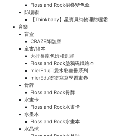
Floss and Rock摺疊變色傘
防曬霜
【Thinkbaby】星寶貝純物理防曬霜
育樂
盲盒
CRAZE降臨曆
童書/繪本
大排長龍包姆和凱羅
Floss and Rock塗鴉磁鐵繪本
mierEdu口袋水彩畫冊系列
mierEdu塗塗寫寫學習畫卷
骨牌
Floss and Rock骨牌
水畫卡
Floss and Rock水畫卡
水畫本
Floss and Rock水畫本
水晶球