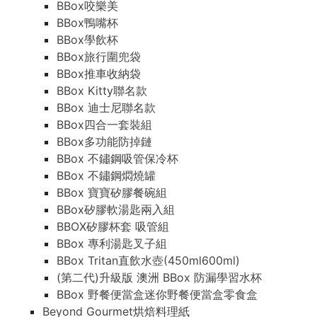
BBox咬樂美
BBox鴨嘴杯
BBox學飲杯
BBox旅行圍兜袋
BBox推車收納袋
BBox Kitty聯名款
BBox 迪士尼聯名款
BBox四合一套裝組
BBox多功能防掉鏈
BBox 不鏽鋼吸管保冷杯
BBox 不鏽鋼燜燒罐
BBox 寶寶矽膠餐碗組
BBox矽膠軟湯匙兩入組
BBOX矽膠杯套 吸管組
BBox 專利湯匙叉子組
BBox Tritan直飲水壺(450ml600ml)
(第二代)升級版 澳洲 BBox 防漏學習水杯
BBox 野餐便當盒迷你野餐便當盒零食盒
Beyond Gourmet烘焙料理紙