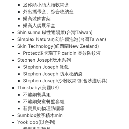
迷你頭小頭大頭收納盒
外出攜帶盒、綜合收納盒
樂高裝飾書架
樂高人偶展示盒
Shinisunne 磁性遮陽簾(台灣Taiwan)
Simplex Natura奇幻許願泡泡(台灣Taiwan)
Skin Technology(紐西蘭New Zealand)
Protect派卡瑞丁Picaridin 長效防蚊液
Stephen Joseph玩水系列
Stephen Joseph 泳鏡
Stephen Joseph 防水收納袋
Stephen Joseph沙灘收納包(含沙灘玩具)
Thinkbaby(美國US)
不鏽鋼餐具組
不鏽鋼兒童餐盤套組
新寶貝純物理防曬霜
Sumblox數字積木mini
Yookidoo(以色列)