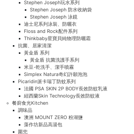
Stephen Joseph玩水系列
Stephen Joseph 防水收納袋
Stephen Joseph 泳鏡
迪士尼系列泳裝、防曬衣
Floss and Rock配件系列
Thinkbaby星寶貝純物理防曬霜
抗菌、居家清潔
黃金盾 系列
黃金盾 抗菌洗護手系列
米豆-乾洗手、潔手噴霧
Simplex Natura奇幻許願泡泡
Picaridin派卡瑞丁防蚊系列
法國 PSA SKIN 2P BODY長效防蚊乳液
紐西蘭Skin Technology長效防蚊液
餐廚食光Kitchen
調味品
澳洲 MOUNT ZERO 粉湖鹽
藻作坊新品高湯包
圍兜