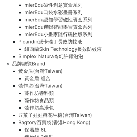
mierEdu磁性創意寶盒系列
mierEdu口袋水彩畫冊系列
mierEdu認知學習磁性寶盒系列
mierEdu邏輯智能學習寶盒系列
mierEdu小畫家隨行磁性版系列
Picaridin派卡瑞丁長效防蚊液
紐西蘭Skin Technology長效防蚊液
Simplex Natura奇幻許願泡泡
品牌總覽Brand
黃金盾(台灣Taiwan)
黃金盾 組合
藻作坊(台灣Taiwan)
藻作坊醬料類
藻作坊食品類
藻作坊高湯包
匠菓子娃娃酥花生糖(台灣Taiwan)
Bagtory百寶袋(香港Hong Kong)
保溫袋 6L