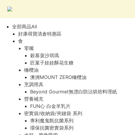
全部商品All
好康尋寶清倉特惠區
食
零嘴
穀慕蒎沙琪瑪
匠菓子娃娃酥花生糖
橄欖油
澳洲MOUNT ZERO橄欖油
烹調用具
Beyond Gourmet無漂白防沾烘焙料理紙
營養補充
FUN心 白金羊乳片
密實袋/收納袋/夾鏈袋 系列
專利魔鬼氈抗菌系列
環保抗菌密實袋系列