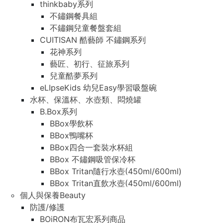
thinkbaby系列
不鏽鋼餐具組
不鏽鋼兒童餐盤套組
CUITISAN 酷藝師 不鏽鋼系列
花神系列
藝匠、初行、征旅系列
兒童酷夢系列
eLIpseKids 幼兒Easy學習吸盤碗
水杯、保溫杯、水壺類、悶燒罐
B.Box系列
BBox學飲杯
BBox鴨嘴杯
BBox四合一套裝水杯組
BBox 不鏽鋼吸管保冷杯
BBox Tritan隨行水壺(450ml/600ml)
BBox Tritan直飲水壺(450ml/600ml)
個人與保養Beauty
防護/修護
BOiRON布瓦宏系列商品