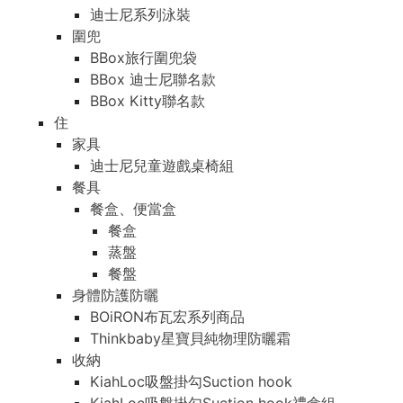
迪士尼系列泳裝
圍兜
BBox旅行圍兜袋
BBox 迪士尼聯名款
BBox Kitty聯名款
住
家具
迪士尼兒童遊戲桌椅組
餐具
餐盒、便當盒
餐盒
蒸盤
餐盤
身體防護防曬
BOiRON布瓦宏系列商品
Thinkbaby星寶貝純物理防曬霜
收納
KiahLoc吸盤掛勾Suction hook