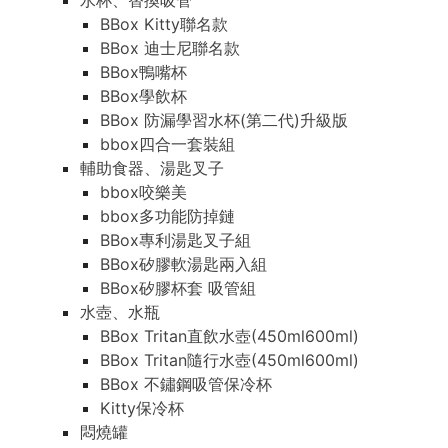
水杯、替換吸管
BBox Kitty聯名款
BBox 迪士尼聯名款
BBox鴨嘴杯
BBox學飲杯
BBox 防漏學習水杯(第二代)升級版
bbox四合一套裝組
輔助食器、湯匙叉子
bbox咬樂美
bbox多功能防掉鏈
BBox專利湯匙叉子組
BBox矽膠軟湯匙兩入組
BBox矽膠杯套 吸管組
水壺、水瓶
BBox Tritan直飲水壺(450ml600ml)
BBox Tritan隨行水壺(450ml600ml)
BBox 不鏽鋼吸管保冷杯
Kitty保冷杯
悶燒罐