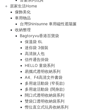
音樂系列玩具
居家生活Home
傢飾美化
車用物品
台灣Shinisunne 車用磁性遮陽簾
收納整理
Bagtoryvu香港百寶袋
保溫袋 6L
迷你袋 3個裝
高清旅人包
信件通告掛袋
HELLO 童袋系列
易攜式透明收納系列
A4、F4高清文件書袋
多用途活動袋 (窄長款)
多用途活動袋 (闊身款)
闊口式透明收納袋系列
雙袋口透明收納袋系列
慳位直立式玩具收納系列