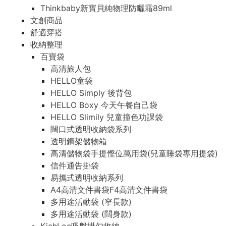
Thinkbaby新寶貝純物理防曬霜89ml
文創商品
舒適穿搭
收納整理
百寶袋
高清旅人包
HELLO童袋
HELLO Simply 後背包
HELLO Boxy 今天午餐自己袋
HELLO Slimily 兒童撞色功課袋
闊口式透明收納袋系列
透明鋼架儲物箱
高清儲物袋手提慳位萬用袋(兒童睡袋專用提袋)
信件通告掛袋
易攜式透明收納系列
A4高清文件書袋F4高清文件書袋
多用途活動袋 (窄長款)
多用途活動袋 (闊身款)