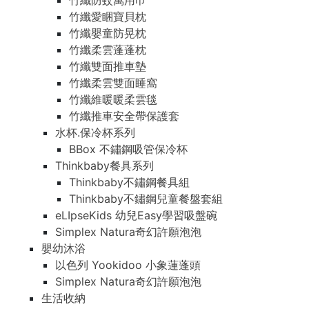
竹纖防蚊萬用巾
竹纖愛睏寶貝枕
竹纖嬰童防晃枕
竹纖柔雲蓬蓬枕
竹纖雙面推車墊
竹纖柔雲雙面睡窩
竹纖維暖暖柔雲毯
竹纖推車安全帶保護套
水杯.保冷杯系列
BBox 不鏽鋼吸管保冷杯
Thinkbaby餐具系列
Thinkbaby不鏽鋼餐具組
Thinkbaby不鏽鋼兒童餐盤套組
eLIpseKids 幼兒Easy學習吸盤碗
Simplex Natura奇幻許願泡泡
嬰幼沐浴
以色列 Yookidoo 小象蓮蓬頭
Simplex Natura奇幻許願泡泡
生活收納