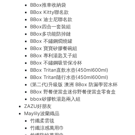
BBox推車收納袋
BBox Kitty聯名款
BBox 迪士尼聯名款
BBox四合一套裝組
BBox多功能防掉鏈
BBox 不鏽鋼燜燒罐
BBox 寶寶矽膠餐碗組
BBox 專利湯匙叉子組
BBox 不鏽鋼吸管保冷杯
BBox Tritan直飲水壺(450ml600ml)
BBox Tritan隨行水壺(450ml600ml)
(第二代)升級版 澳洲 BBox 防漏學習水杯
BBox 野餐便當盒迷你野餐便當盒零食盒
bbox矽膠軟湯匙兩入組
ZAZU好朋友
Maylily波蘭織品
竹纖柔雲毯
竹纖涼感萬用巾