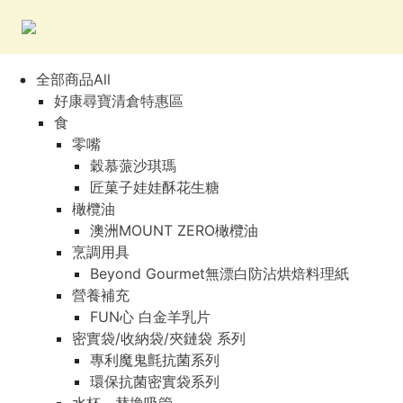
全部商品All
好康尋寶清倉特惠區
食
零嘴
穀慕蒎沙琪瑪
匠菓子娃娃酥花生糖
橄欖油
澳洲MOUNT ZERO橄欖油
烹調用具
Beyond Gourmet無漂白防沾烘焙料理紙
營養補充
FUN心 白金羊乳片
密實袋/收納袋/夾鏈袋 系列
專利魔鬼氈抗菌系列
環保抗菌密實袋系列