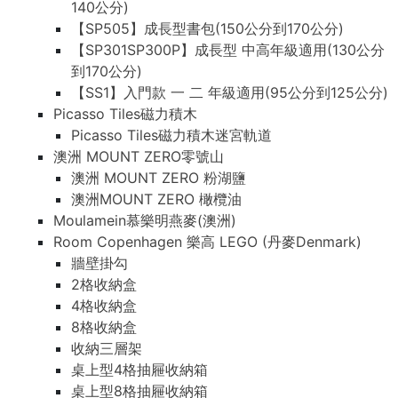
140公分)
【SP505】成長型書包(150公分到170公分)
【SP301SP300P】成長型 中高年級適用(130公分
到170公分)
【SS1】入門款 一 二 年級適用(95公分到125公分)
Picasso Tiles磁力積木
Picasso Tiles磁力積木迷宮軌道
澳洲 MOUNT ZERO零號山
澳洲 MOUNT ZERO 粉湖鹽
澳洲MOUNT ZERO 橄欖油
Moulamein慕樂明燕麥(澳洲)
Room Copenhagen 樂高 LEGO (丹麥Denmark)
牆壁掛勾
2格收納盒
4格收納盒
8格收納盒
收納三層架
桌上型4格抽屜收納箱
桌上型8格抽屜收納箱