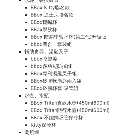
水杯、替換吸管
BBox Kitty聯名款
BBox 迪士尼聯名款
BBox鴨嘴杯
BBox學飲杯
BBox 防漏學習水杯(第二代)升級版
bbox四合一套裝組
輔助食器、湯匙叉子
bbox咬樂美
bbox多功能防掉鏈
BBox專利湯匙叉子組
BBox矽膠軟湯匙兩入組
BBox矽膠杯套 吸管組
水壺、水瓶
BBox Tritan直飲水壺(450ml600ml)
BBox Tritan隨行水壺(450ml600ml)
BBox 不鏽鋼吸管保冷杯
Kitty保冷杯
悶燒罐