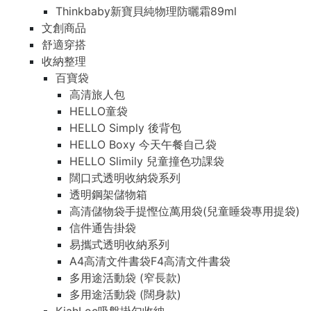
Thinkbaby新寶貝純物理防曬霜89ml
文創商品
舒適穿搭
收納整理
百寶袋
高清旅人包
HELLO童袋
HELLO Simply 後背包
HELLO Boxy 今天午餐自己袋
HELLO Slimily 兒童撞色功課袋
闊口式透明收納袋系列
透明鋼架儲物箱
高清儲物袋手提慳位萬用袋(兒童睡袋專用提袋)
信件通告掛袋
易攜式透明收納系列
A4高清文件書袋F4高清文件書袋
多用途活動袋 (窄長款)
多用途活動袋 (闊身款)