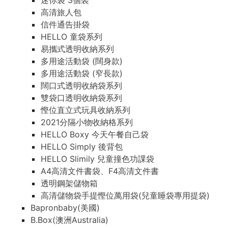
迷你袋 3個裝
高清旅人包
信件通告掛袋
HELLO 童袋系列
易攜式透明收納系列
多用途活動袋 (闊身款)
多用途活動袋 (窄長款)
闊口式透明收納袋系列
雙袋口透明收納袋系列
慳位直立式玩具收納系列
2021分隔小物收納格系列
HELLO Boxy 今天午餐自己袋
HELLO Simply 後背包
HELLO Slimily 兒童撞色功課袋
A4高清文件書袋、F4高清文件書
透明鋼架儲物箱
高清儲物袋手提慳位萬用袋(兒童睡袋專用提袋)
Bapronbaby(美國)
B.Box(澳洲Australia)