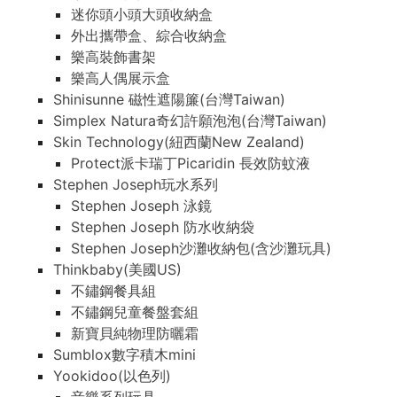
迷你頭小頭大頭收納盒
外出攜帶盒、綜合收納盒
樂高裝飾書架
樂高人偶展示盒
Shinisunne 磁性遮陽簾(台灣Taiwan)
Simplex Natura奇幻許願泡泡(台灣Taiwan)
Skin Technology(紐西蘭New Zealand)
Protect派卡瑞丁Picaridin 長效防蚊液
Stephen Joseph玩水系列
Stephen Joseph 泳鏡
Stephen Joseph 防水收納袋
Stephen Joseph沙灘收納包(含沙灘玩具)
Thinkbaby(美國US)
不鏽鋼餐具組
不鏽鋼兒童餐盤套組
新寶貝純物理防曬霜
Sumblox數字積木mini
Yookidoo(以色列)