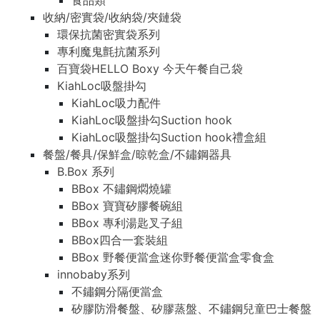
食品類
收納/密實袋/收納袋/夾鏈袋
環保抗菌密實袋系列
專利魔鬼氈抗菌系列
百寶袋HELLO Boxy 今天午餐自己袋
KiahLoc吸盤掛勾
KiahLoc吸力配件
KiahLoc吸盤掛勾Suction hook
KiahLoc吸盤掛勾Suction hook禮盒組
餐盤/餐具/保鮮盒/晾乾盒/不鏽鋼器具
B.Box 系列
BBox 不鏽鋼燜燒罐
BBox 寶寶矽膠餐碗組
BBox 專利湯匙叉子組
BBox四合一套裝組
BBox 野餐便當盒迷你野餐便當盒零食盒
innobaby系列
不鏽鋼分隔便當盒
矽膠防滑餐盤、矽膠蒸盤、不鏽鋼兒童巴士餐盤