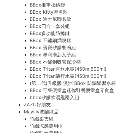
BBox推車收納袋
BBox Kitty聯名款
BBox 迪士尼聯名款
BBox四合一套裝組
BBox多功能防掉鏈
BBox 不鏽鋼燜燒罐
BBox 寶寶矽膠餐碗組
BBox 專利湯匙叉子組
BBox 不鏽鋼吸管保冷杯
BBox Tritan直飲水壺(450ml600ml)
BBox Tritan隨行水壺(450ml600ml)
(第二代)升級版 澳洲 BBox 防漏學習水杯
BBox 野餐便當盒迷你野餐便當盒零食盒
bbox矽膠軟湯匙兩入組
ZAZU好朋友
Maylily波蘭織品
竹纖柔雲毯
竹纖涼感萬用巾