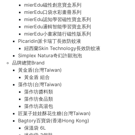
mierEdu磁性創意寶盒系列
mierEdu口袋水彩畫冊系列
mierEdu認知學習磁性寶盒系列
mierEdu邏輯智能學習寶盒系列
mierEdu小畫家隨行磁性版系列
Picaridin派卡瑞丁長效防蚊液
紐西蘭Skin Technology長效防蚊液
Simplex Natura奇幻許願泡泡
品牌總覽Brand
黃金盾(台灣Taiwan)
黃金盾 組合
藻作坊(台灣Taiwan)
藻作坊醬料類
藻作坊食品類
藻作坊高湯包
匠菓子娃娃酥花生糖(台灣Taiwan)
Bagtory百寶袋(香港Hong Kong)
保溫袋 6L