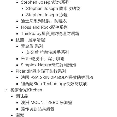
Stephen Joseph玩水系列
Stephen Joseph 防水收納袋
Stephen Joseph 泳鏡
迪士尼系列泳裝、防曬衣
Floss and Rock配件系列
Thinkbaby星寶貝純物理防曬霜
抗菌、居家清潔
黃金盾 系列
黃金盾 抗菌洗護手系列
米豆-乾洗手、潔手噴霧
Simplex Natura奇幻許願泡泡
Picaridin派卡瑞丁防蚊系列
法國 PSA SKIN 2P BODY長效防蚊乳液
紐西蘭Skin Technology長效防蚊液
餐廚食光Kitchen
調味品
澳洲 MOUNT ZERO 粉湖鹽
藻作坊新品高湯包
圍兜