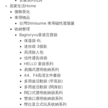
音樂系列玩具
居家生活Home
傢飾美化
車用物品
台灣Shinisunne 車用磁性遮陽簾
收納整理
Bagtoryvu香港百寶袋
保溫袋 6L
迷你袋 3個裝
高清旅人包
信件通告掛袋
HELLO 童袋系列
易攜式透明收納系列
A4、F4高清文件書袋
多用途活動袋 (窄長款)
多用途活動袋 (闊身款)
闊口式透明收納袋系列
雙袋口透明收納袋系列
慳位直立式玩具收納系列