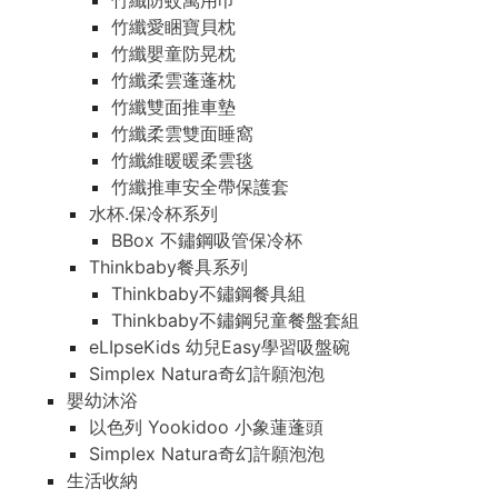
竹纖防蚊萬用巾
竹纖愛睏寶貝枕
竹纖嬰童防晃枕
竹纖柔雲蓬蓬枕
竹纖雙面推車墊
竹纖柔雲雙面睡窩
竹纖維暖暖柔雲毯
竹纖推車安全帶保護套
水杯.保冷杯系列
BBox 不鏽鋼吸管保冷杯
Thinkbaby餐具系列
Thinkbaby不鏽鋼餐具組
Thinkbaby不鏽鋼兒童餐盤套組
eLIpseKids 幼兒Easy學習吸盤碗
Simplex Natura奇幻許願泡泡
嬰幼沐浴
以色列 Yookidoo 小象蓮蓬頭
Simplex Natura奇幻許願泡泡
生活收納