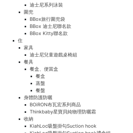
迪士尼系列泳裝
圍兜
BBox旅行圍兜袋
BBox 迪士尼聯名款
BBox Kitty聯名款
住
家具
迪士尼兒童遊戲桌椅組
餐具
餐盒、便當盒
餐盒
蒸盤
餐盤
身體防護防曬
BOiRON布瓦宏系列商品
Thinkbaby星寶貝純物理防曬霜
收納
KiahLoc吸盤掛勾Suction hook