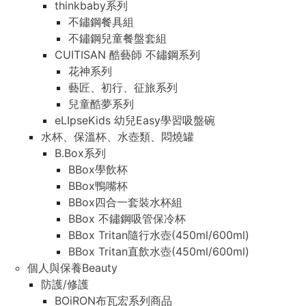
thinkbaby系列
不鏽鋼餐具組
不鏽鋼兒童餐盤套組
CUITISAN 酷藝師 不鏽鋼系列
花神系列
藝匠、初行、征旅系列
兒童酷夢系列
eLIpseKids 幼兒Easy學習吸盤碗
水杯、保溫杯、水壺類、悶燒罐
B.Box系列
BBox學飲杯
BBox鴨嘴杯
BBox四合一套裝水杯組
BBox 不鏽鋼吸管保冷杯
BBox Tritan隨行水壺(450ml/600ml)
BBox Tritan直飲水壺(450ml/600ml)
個人與保養Beauty
防護/修護
BOiRON布瓦宏系列商品