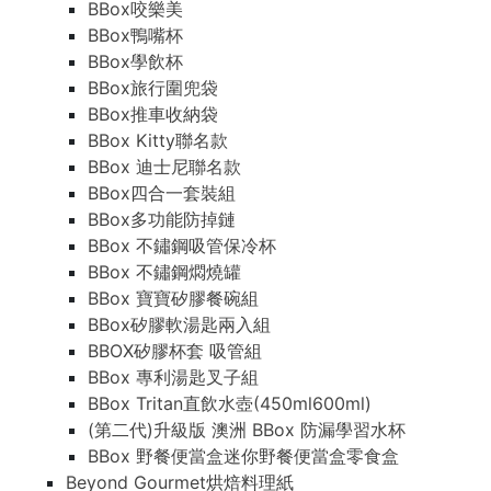
BBox咬樂美
BBox鴨嘴杯
BBox學飲杯
BBox旅行圍兜袋
BBox推車收納袋
BBox Kitty聯名款
BBox 迪士尼聯名款
BBox四合一套裝組
BBox多功能防掉鏈
BBox 不鏽鋼吸管保冷杯
BBox 不鏽鋼燜燒罐
BBox 寶寶矽膠餐碗組
BBox矽膠軟湯匙兩入組
BBOX矽膠杯套 吸管組
BBox 專利湯匙叉子組
BBox Tritan直飲水壺(450ml600ml)
(第二代)升級版 澳洲 BBox 防漏學習水杯
BBox 野餐便當盒迷你野餐便當盒零食盒
Beyond Gourmet烘焙料理紙