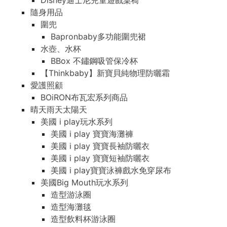
Disney迪士尼兒童遊戲桌椅
隨身用品
圍兜
Bapronbaby多功能圍兜裙
水壺、水杯
BBox 不鏽鋼吸管保冷杯
【Thinkbaby】新寶貝純物理防曬霜
愛護照顧
BOiRON布瓦宏系列商品
晴天雨天太陽天
美國 i play玩水系列
美國 i play 寶寶海灘褲
美國 i play 寶寶長袖防曬衣
美國 i play 寶寶短袖防曬衣
美國 i play寶寶泳褲戲水免穿尿布
美國Big Mouth玩水系列
造型游泳圈
造型海灘毯
造型飲料杯游泳圈