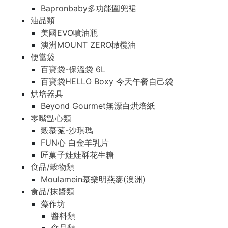
Bapronbaby多功能圍兜裙
油品類
美國EVO噴油瓶
澳洲MOUNT ZERO橄欖油
便當袋
百寶袋-保溫袋 6L
百寶袋HELLO Boxy 今天午餐自己袋
烘培器具
Beyond Gourmet無漂白烘焙紙
零嘴點心類
穀慕蒎-沙琪瑪
FUN心 白金羊乳片
匠菓子娃娃酥花生糖
食品/穀物類
Moulamein慕樂明燕麥(澳洲)
食品/抹醬類
藻作坊
醬料類