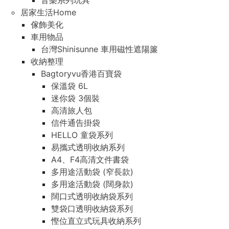
音樂系列玩具
居家生活Home
傢飾美化
車用物品
台灣Shinisunne 車用磁性遮陽簾
收納整理
Bagtoryvu香港百寶袋
保溫袋 6L
迷你袋 3個裝
高清旅人包
信件通告掛袋
HELLO 童袋系列
易攜式透明收納系列
A4、F4高清文件書袋
多用途活動袋 (窄長款)
多用途活動袋 (闊身款)
闊口式透明收納袋系列
雙袋口透明收納袋系列
慳位直立式玩具收納系列