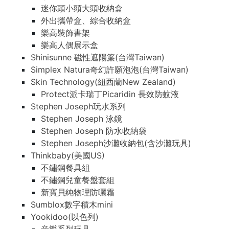
迷你頭小頭大頭收納盒
外出攜帶盒、綜合收納盒
樂高裝飾書架
樂高人偶展示盒
Shinisunne 磁性遮陽簾(台灣Taiwan)
Simplex Natura奇幻許願泡泡(台灣Taiwan)
Skin Technology(紐西蘭New Zealand)
Protect派卡瑞丁Picaridin 長效防蚊液
Stephen Joseph玩水系列
Stephen Joseph 泳鏡
Stephen Joseph 防水收納袋
Stephen Joseph沙灘收納包(含沙灘玩具)
Thinkbaby(美國US)
不鏽鋼餐具組
不鏽鋼兒童餐盤套組
新寶貝純物理防曬霜
Sumblox數字積木mini
Yookidoo(以色列)