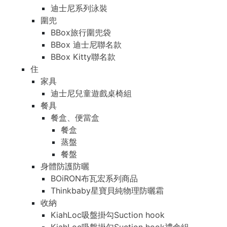
迪士尼系列泳裝
圍兜
BBox旅行圍兜袋
BBox 迪士尼聯名款
BBox Kitty聯名款
住
家具
迪士尼兒童遊戲桌椅組
餐具
餐盒、便當盒
餐盒
蒸盤
餐盤
身體防護防曬
BOiRON布瓦宏系列商品
Thinkbaby星寶貝純物理防曬霜
收納
KiahLoc吸盤掛勾Suction hook