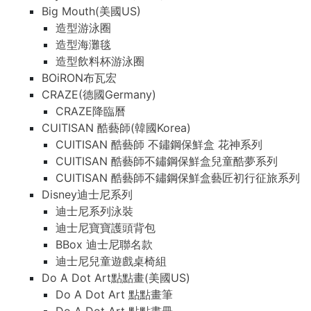
Big Mouth(美國US)
造型游泳圈
造型海灘毯
造型飲料杯游泳圈
BOiRON布瓦宏
CRAZE(德國Germany)
CRAZE降臨曆
CUITISAN 酷藝師(韓國Korea)
CUITISAN 酷藝師 不鏽鋼保鮮盒 花神系列
CUITISAN 酷藝師不鏽鋼保鮮盒兒童酷夢系列
CUITISAN 酷藝師不鏽鋼保鮮盒藝匠初行征旅系列
Disney迪士尼系列
迪士尼系列泳裝
迪士尼寶寶護頭背包
BBox 迪士尼聯名款
迪士尼兒童遊戲桌椅組
Do A Dot Art點點畫(美國US)
Do A Dot Art 點點畫筆