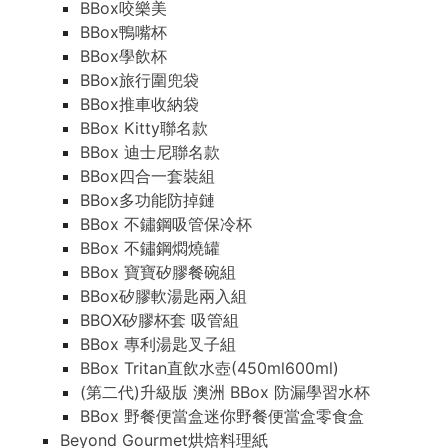
BBox咬樂美
BBox鴨嘴杯
BBox學飲杯
BBox旅行圍兜袋
BBox推車收納袋
BBox Kitty聯名款
BBox 迪士尼聯名款
BBox四合一套裝組
BBox多功能防掉鏈
BBox 不鏽鋼吸管保冷杯
BBox 不鏽鋼燜燒罐
BBox 寶寶矽膠餐碗組
BBox矽膠軟湯匙兩入組
BBOX矽膠杯套 吸管組
BBox 專利湯匙叉子組
BBox Tritan直飲水壺(450ml600ml)
(第二代)升級版 澳洲 BBox 防漏學習水杯
BBox 野餐便當盒迷你野餐便當盒零食盒
Beyond Gourmet烘焙料理紙