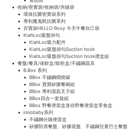
食品類
收納/密實袋/收納袋/夾鏈袋
環保抗菌密實袋系列
專利魔鬼氈抗菌系列
百寶袋HELLO Boxy 今天午餐自己袋
KiahLoc吸盤掛勾
KiahLoc吸力配件
KiahLoc吸盤掛勾Suction hook
KiahLoc吸盤掛勾Suction hook禮盒組
餐盤/餐具/保鮮盒/晾乾盒/不鏽鋼器具
B.Box 系列
BBox 不鏽鋼燜燒罐
BBox 寶寶矽膠餐碗組
BBox 專利湯匙叉子組
BBox四合一套裝組
BBox 野餐便當盒迷你野餐便當盒零食盒
innobaby系列
不鏽鋼分隔便當盒
矽膠防滑餐盤、矽膠蒸盤、不鏽鋼兒童巴士餐盤