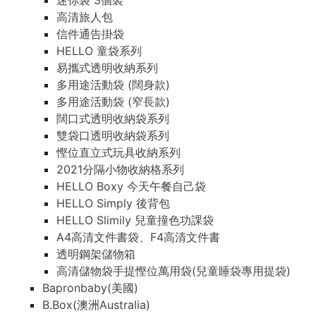
迷你袋 3個裝
高清旅人包
信件通告掛袋
HELLO 童袋系列
易攜式透明收納系列
多用途活動袋 (闊身款)
多用途活動袋 (窄長款)
闊口式透明收納袋系列
雙袋口透明收納袋系列
慳位直立式玩具收納系列
2021分隔小物收納格系列
HELLO Boxy 今天午餐自己袋
HELLO Simply 後背包
HELLO Slimily 兒童撞色功課袋
A4高清文件書袋、F4高清文件書
透明鋼架儲物箱
高清儲物袋手提慳位萬用袋(兒童睡袋專用提袋)
Bapronbaby(美國)
B.Box(澳洲Australia)