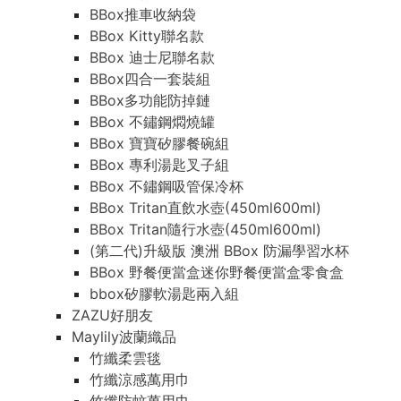
BBox推車收納袋
BBox Kitty聯名款
BBox 迪士尼聯名款
BBox四合一套裝組
BBox多功能防掉鏈
BBox 不鏽鋼燜燒罐
BBox 寶寶矽膠餐碗組
BBox 專利湯匙叉子組
BBox 不鏽鋼吸管保冷杯
BBox Tritan直飲水壺(450ml600ml)
BBox Tritan隨行水壺(450ml600ml)
(第二代)升級版 澳洲 BBox 防漏學習水杯
BBox 野餐便當盒迷你野餐便當盒零食盒
bbox矽膠軟湯匙兩入組
ZAZU好朋友
Maylily波蘭織品
竹纖柔雲毯
竹纖涼感萬用巾