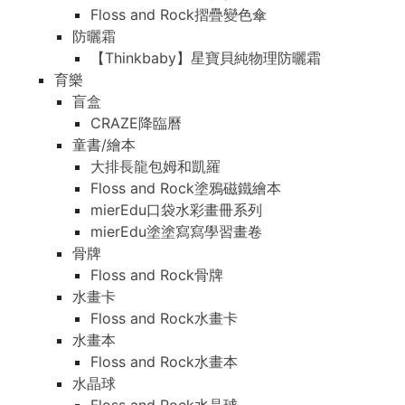
Floss and Rock摺疊變色傘
防曬霜
【Thinkbaby】星寶貝純物理防曬霜
育樂
盲盒
CRAZE降臨曆
童書/繪本
大排長龍包姆和凱羅
Floss and Rock塗鴉磁鐵繪本
mierEdu口袋水彩畫冊系列
mierEdu塗塗寫寫學習畫卷
骨牌
Floss and Rock骨牌
水畫卡
Floss and Rock水畫卡
水畫本
Floss and Rock水畫本
水晶球