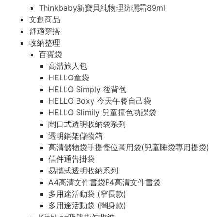
Thinkbaby新寶貝純物理防曬霜89ml
文創商品
舒適穿搭
收納整理
百寶袋
高清旅人包
HELLO童袋
HELLO Simply 後背包
HELLO Boxy 今天午餐自己袋
HELLO Slimily 兒童撞色功課袋
闊口式透明收納袋系列
透明鋼架儲物箱
高清儲物袋手提慳位萬用袋(兒童睡袋專用提袋)
信件通告掛袋
易攜式透明收納系列
A4高清文件書袋F4高清文件書袋
多用途活動袋 (窄長款)
多用途活動袋 (闊身款)