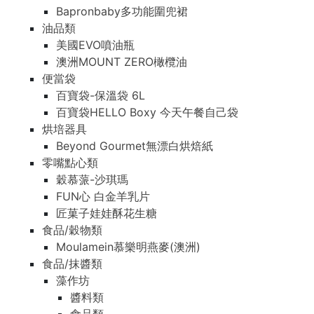
Bapronbaby多功能圍兜裙
油品類
美國EVO噴油瓶
澳洲MOUNT ZERO橄欖油
便當袋
百寶袋-保溫袋 6L
百寶袋HELLO Boxy 今天午餐自己袋
烘培器具
Beyond Gourmet無漂白烘焙紙
零嘴點心類
穀慕蒎-沙琪瑪
FUN心 白金羊乳片
匠菓子娃娃酥花生糖
食品/穀物類
Moulamein慕樂明燕麥(澳洲)
食品/抹醬類
藻作坊
醬料類