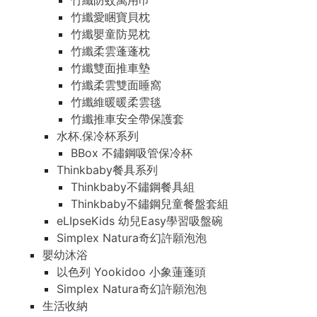
竹纖防蚊萬用巾
竹纖愛睏寶貝枕
竹纖嬰童防晃枕
竹纖柔雲蓬蓬枕
竹纖雙面推車墊
竹纖柔雲雙面睡窩
竹纖維暖暖柔雲毯
竹纖推車安全帶保護套
水杯.保冷杯系列
BBox 不鏽鋼吸管保冷杯
Thinkbaby餐具系列
Thinkbaby不鏽鋼餐具組
Thinkbaby不鏽鋼兒童餐盤套組
eLIpseKids 幼兒Easy學習吸盤碗
Simplex Natura奇幻許願泡泡
嬰幼沐浴
以色列 Yookidoo 小象蓮蓬頭
Simplex Natura奇幻許願泡泡
生活收納