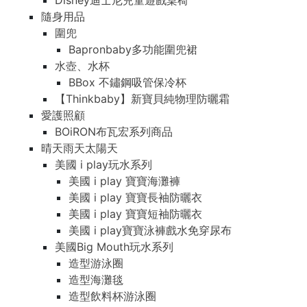
Disney迪士尼兒童遊戲桌椅
隨身用品
圍兜
Bapronbaby多功能圍兜裙
水壺、水杯
BBox 不鏽鋼吸管保冷杯
【Thinkbaby】新寶貝純物理防曬霜
愛護照顧
BOiRON布瓦宏系列商品
晴天雨天太陽天
美國 i play玩水系列
美國 i play 寶寶海灘褲
美國 i play 寶寶長袖防曬衣
美國 i play 寶寶短袖防曬衣
美國 i play寶寶泳褲戲水免穿尿布
美國Big Mouth玩水系列
造型游泳圈
造型海灘毯
造型飲料杯游泳圈