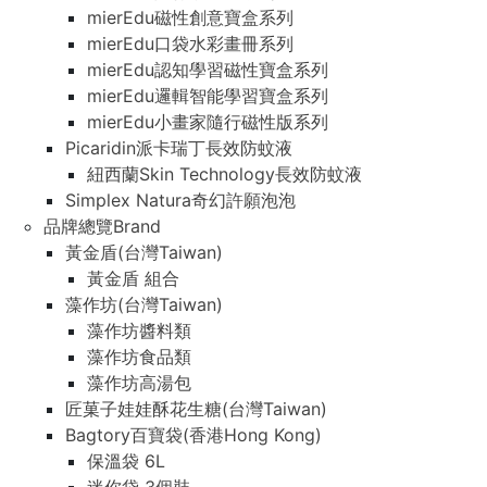
mierEdu磁性創意寶盒系列
mierEdu口袋水彩畫冊系列
mierEdu認知學習磁性寶盒系列
mierEdu邏輯智能學習寶盒系列
mierEdu小畫家隨行磁性版系列
Picaridin派卡瑞丁長效防蚊液
紐西蘭Skin Technology長效防蚊液
Simplex Natura奇幻許願泡泡
品牌總覽Brand
黃金盾(台灣Taiwan)
黃金盾 組合
藻作坊(台灣Taiwan)
藻作坊醬料類
藻作坊食品類
藻作坊高湯包
匠菓子娃娃酥花生糖(台灣Taiwan)
Bagtory百寶袋(香港Hong Kong)
保溫袋 6L