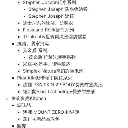
Stephen Joseph玩水系列
Stephen Joseph 防水收納袋
Stephen Joseph 泳鏡
迪士尼系列泳裝、防曬衣
Floss and Rock配件系列
Thinkbaby星寶貝純物理防曬霜
抗菌、居家清潔
黃金盾 系列
黃金盾 抗菌洗護手系列
米豆-乾洗手、潔手噴霧
Simplex Natura奇幻許願泡泡
Picaridin派卡瑞丁防蚊系列
法國 PSA SKIN 2P BODY長效防蚊乳液
紐西蘭Skin Technology長效防蚊液
餐廚食光Kitchen
調味品
澳洲 MOUNT ZERO 粉湖鹽
藻作坊新品高湯包
圍兜