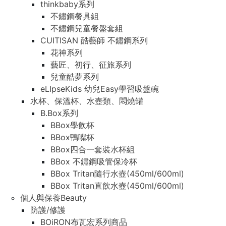
thinkbaby系列
不鏽鋼餐具組
不鏽鋼兒童餐盤套組
CUITISAN 酷藝師 不鏽鋼系列
花神系列
藝匠、初行、征旅系列
兒童酷夢系列
eLIpseKids 幼兒Easy學習吸盤碗
水杯、保溫杯、水壺類、悶燒罐
B.Box系列
BBox學飲杯
BBox鴨嘴杯
BBox四合一套裝水杯組
BBox 不鏽鋼吸管保冷杯
BBox Tritan隨行水壺(450ml/600ml)
BBox Tritan直飲水壺(450ml/600ml)
個人與保養Beauty
防護/修護
BOiRON布瓦宏系列商品