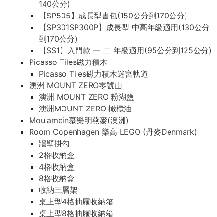
140公分)
【SP505】成長型書包(150公分到170公分)
【SP301SP300P】成長型 中高年級適用(130公分
到170公分)
【SS1】入門款 一 二 年級適用(95公分到125公分)
Picasso Tiles磁力積木
Picasso Tiles磁力積木迷宮軌道
澳洲 MOUNT ZERO零號山
澳洲 MOUNT ZERO 粉湖鹽
澳洲MOUNT ZERO 橄欖油
Moulamein慕樂明燕麥(澳洲)
Room Copenhagen 樂高 LEGO (丹麥Denmark)
牆壁掛勾
2格收納盒
4格收納盒
8格收納盒
收納三層架
桌上型4格抽屜收納箱
桌上型8格抽屜收納箱