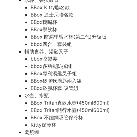
水杯、替換吸管
BBox Kitty聯名款
BBox 迪士尼聯名款
BBox鴨嘴杯
BBox學飲杯
BBox 防漏學習水杯(第二代)升級版
bbox四合一套裝組
輔助食器、湯匙叉子
bbox咬樂美
bbox多功能防掉鏈
BBox專利湯匙叉子組
BBox矽膠軟湯匙兩入組
BBox矽膠杯套 吸管組
水壺、水瓶
BBox Tritan直飲水壺(450ml600ml)
BBox Tritan隨行水壺(450ml600ml)
BBox 不鏽鋼吸管保冷杯
Kitty保冷杯
悶燒罐