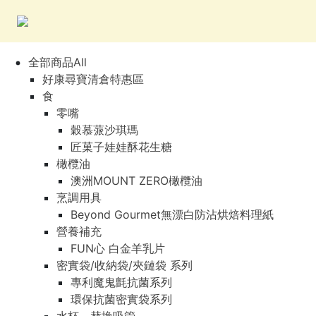
全部商品All
好康尋寶清倉特惠區
食
零嘴
穀慕蒎沙琪瑪
匠菓子娃娃酥花生糖
橄欖油
澳洲MOUNT ZERO橄欖油
烹調用具
Beyond Gourmet無漂白防沾烘焙料理紙
營養補充
FUN心 白金羊乳片
密實袋/收納袋/夾鏈袋 系列
專利魔鬼氈抗菌系列
環保抗菌密實袋系列