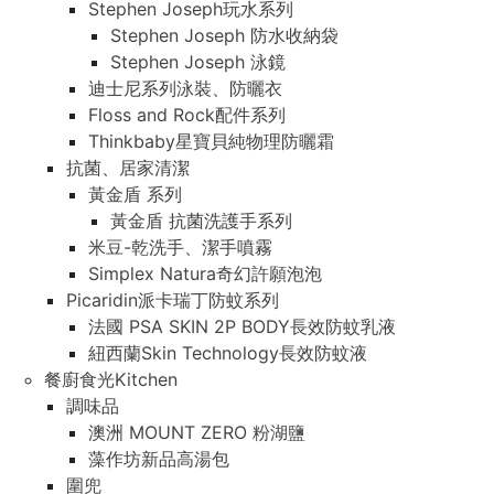
Stephen Joseph玩水系列
Stephen Joseph 防水收納袋
Stephen Joseph 泳鏡
迪士尼系列泳裝、防曬衣
Floss and Rock配件系列
Thinkbaby星寶貝純物理防曬霜
抗菌、居家清潔
黃金盾 系列
黃金盾 抗菌洗護手系列
米豆-乾洗手、潔手噴霧
Simplex Natura奇幻許願泡泡
Picaridin派卡瑞丁防蚊系列
法國 PSA SKIN 2P BODY長效防蚊乳液
紐西蘭Skin Technology長效防蚊液
餐廚食光Kitchen
調味品
澳洲 MOUNT ZERO 粉湖鹽
藻作坊新品高湯包
圍兜