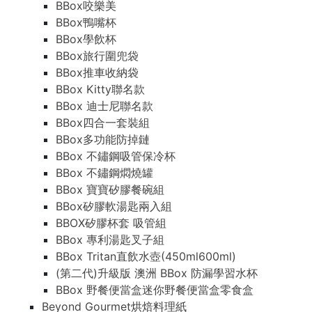
BBox咬樂美
BBox鴨嘴杯
BBox學飲杯
BBox旅行圍兜袋
BBox推車收納袋
BBox Kitty聯名款
BBox 迪士尼聯名款
BBox四合一套裝組
BBox多功能防掉鏈
BBox 不鏽鋼吸管保冷杯
BBox 不鏽鋼燜燒罐
BBox 寶寶矽膠餐碗組
BBox矽膠軟湯匙兩入組
BBOX矽膠杯套 吸管組
BBox 專利湯匙叉子組
BBox Tritan直飲水壺(450ml600ml)
(第二代)升級版 澳洲 BBox 防漏學習水杯
BBox 野餐便當盒迷你野餐便當盒零食盒
Beyond Gourmet烘焙料理紙