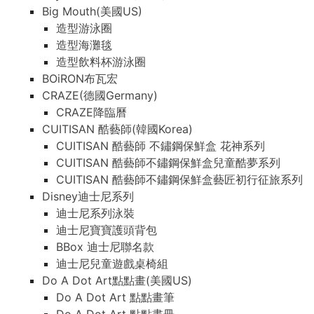
Big Mouth(美國US)
造型游泳圈
造型海灘毯
造型飲料杯游泳圈
BOiRON布瓦宏
CRAZE(德國Germany)
CRAZE降臨曆
CUITISAN 酷藝師(韓國Korea)
CUITISAN 酷藝師 不鏽鋼保鮮盒 花神系列
CUITISAN 酷藝師不鏽鋼保鮮盒兒童酷夢系列
CUITISAN 酷藝師不鏽鋼保鮮盒藝匠初行征旅系列
Disney迪士尼系列
迪士尼系列泳裝
迪士尼寶寶護頭背包
BBox 迪士尼聯名款
迪士尼兒童遊戲桌椅組
Do A Dot Art點點畫(美國US)
Do A Dot Art 點點畫筆