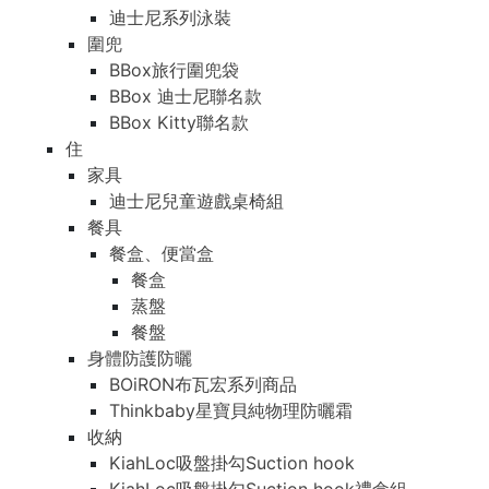
迪士尼系列泳裝
圍兜
BBox旅行圍兜袋
BBox 迪士尼聯名款
BBox Kitty聯名款
住
家具
迪士尼兒童遊戲桌椅組
餐具
餐盒、便當盒
餐盒
蒸盤
餐盤
身體防護防曬
BOiRON布瓦宏系列商品
Thinkbaby星寶貝純物理防曬霜
收納
KiahLoc吸盤掛勾Suction hook