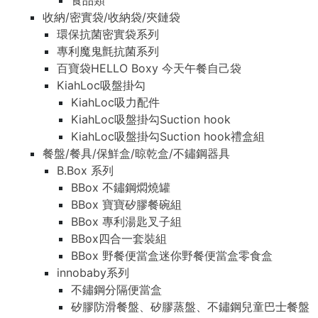
食品類
收納/密實袋/收納袋/夾鏈袋
環保抗菌密實袋系列
專利魔鬼氈抗菌系列
百寶袋HELLO Boxy 今天午餐自己袋
KiahLoc吸盤掛勾
KiahLoc吸力配件
KiahLoc吸盤掛勾Suction hook
KiahLoc吸盤掛勾Suction hook禮盒組
餐盤/餐具/保鮮盒/晾乾盒/不鏽鋼器具
B.Box 系列
BBox 不鏽鋼燜燒罐
BBox 寶寶矽膠餐碗組
BBox 專利湯匙叉子組
BBox四合一套裝組
BBox 野餐便當盒迷你野餐便當盒零食盒
innobaby系列
不鏽鋼分隔便當盒
矽膠防滑餐盤、矽膠蒸盤、不鏽鋼兒童巴士餐盤