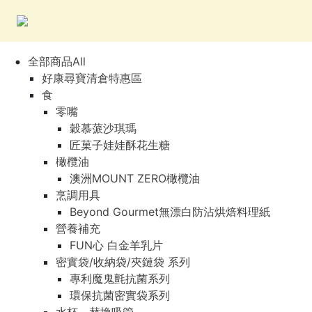
全部商品All
好康尋寶清倉特惠區
食
零嘴
穀慕蒎沙琪瑪
匠菓子娃娃酥花生糖
橄欖油
澳洲MOUNT ZERO橄欖油
烹調用具
Beyond Gourmet無漂白防沾烘焙料理紙
營養補充
FUN心 白金羊乳片
密實袋/收納袋/夾鏈袋 系列
專利魔鬼氈抗菌系列
環保抗菌密實袋系列