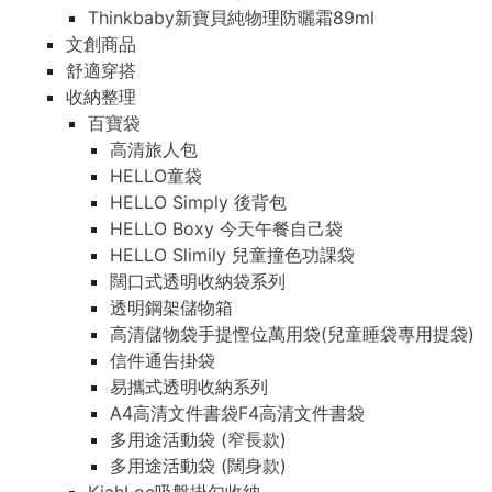
Thinkbaby新寶貝純物理防曬霜89ml
文創商品
舒適穿搭
收納整理
百寶袋
高清旅人包
HELLO童袋
HELLO Simply 後背包
HELLO Boxy 今天午餐自己袋
HELLO Slimily 兒童撞色功課袋
闊口式透明收納袋系列
透明鋼架儲物箱
高清儲物袋手提慳位萬用袋(兒童睡袋專用提袋)
信件通告掛袋
易攜式透明收納系列
A4高清文件書袋F4高清文件書袋
多用途活動袋 (窄長款)
多用途活動袋 (闊身款)