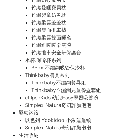
竹纖防蚊萬用巾
竹纖愛睏寶貝枕
竹纖嬰童防晃枕
竹纖柔雲蓬蓬枕
竹纖雙面推車墊
竹纖柔雲雙面睡窩
竹纖維暖暖柔雲毯
竹纖推車安全帶保護套
水杯.保冷杯系列
BBox 不鏽鋼吸管保冷杯
Thinkbaby餐具系列
Thinkbaby不鏽鋼餐具組
Thinkbaby不鏽鋼兒童餐盤套組
eLIpseKids 幼兒Easy學習吸盤碗
Simplex Natura奇幻許願泡泡
嬰幼沐浴
以色列 Yookidoo 小象蓮蓬頭
Simplex Natura奇幻許願泡泡
生活收納