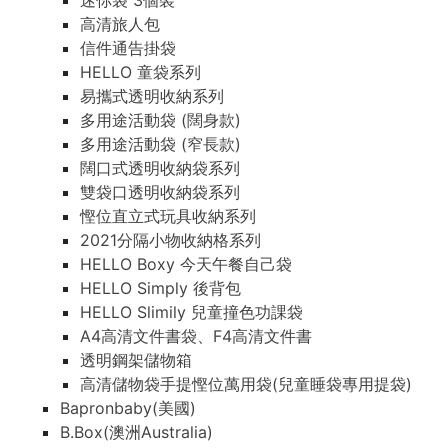
迷你袋 3個裝
高清旅人包
信件通告掛袋
HELLO 童袋系列
易攜式透明收納系列
多用途活動袋 (闊身款)
多用途活動袋 (窄長款)
闊口式透明收納袋系列
雙袋口透明收納袋系列
慳位直立式玩具收納系列
2021分隔小物收納格系列
HELLO Boxy 今天午餐自己袋
HELLO Simply 後背包
HELLO Slimily 兒童撞色功課袋
A4高清文件書袋、F4高清文件書
透明鋼架儲物箱
高清儲物袋手提慳位萬用袋(兒童睡袋專用提袋)
Bapronbaby(美國)
B.Box(澳洲Australia)