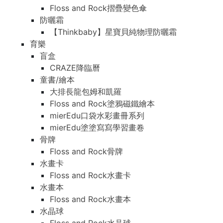
Floss and Rock摺疊變色傘
防曬霜
【Thinkbaby】星寶貝純物理防曬霜
育樂
盲盒
CRAZE降臨曆
童書/繪本
大排長龍包姆和凱羅
Floss and Rock塗鴉磁鐵繪本
mierEdu口袋水彩畫冊系列
mierEdu塗塗寫寫學習畫卷
骨牌
Floss and Rock骨牌
水畫卡
Floss and Rock水畫卡
水畫本
Floss and Rock水畫本
水晶球