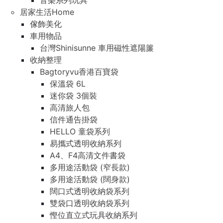
音樂系列玩具
居家生活Home
傢飾美化
車用物品
台灣Shinisunne 車用磁性遮陽簾
收納整理
Bagtoryvu香港百寶袋
保溫袋 6L
迷你袋 3個裝
高清旅人包
信件通告掛袋
HELLO 童袋系列
易攜式透明收納系列
A4、F4高清文件書袋
多用途活動袋 (窄長款)
多用途活動袋 (闊身款)
闊口式透明收納袋系列
雙袋口透明收納袋系列
慳位直立式玩具收納系列