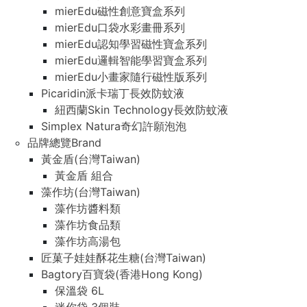
mierEdu磁性創意寶盒系列
mierEdu口袋水彩畫冊系列
mierEdu認知學習磁性寶盒系列
mierEdu邏輯智能學習寶盒系列
mierEdu小畫家隨行磁性版系列
Picaridin派卡瑞丁長效防蚊液
紐西蘭Skin Technology長效防蚊液
Simplex Natura奇幻許願泡泡
品牌總覽Brand
黃金盾(台灣Taiwan)
黃金盾 組合
藻作坊(台灣Taiwan)
藻作坊醬料類
藻作坊食品類
藻作坊高湯包
匠菓子娃娃酥花生糖(台灣Taiwan)
Bagtory百寶袋(香港Hong Kong)
保溫袋 6L