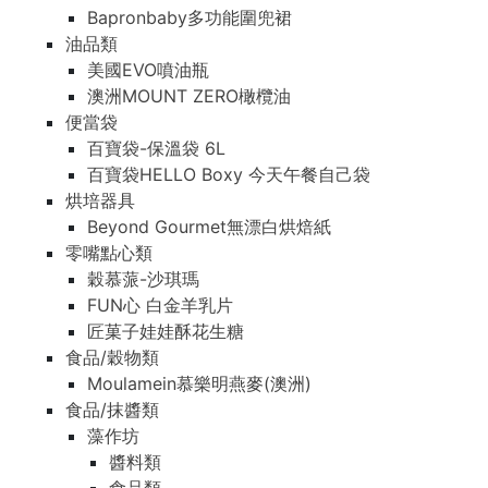
Bapronbaby多功能圍兜裙
油品類
美國EVO噴油瓶
澳洲MOUNT ZERO橄欖油
便當袋
百寶袋-保溫袋 6L
百寶袋HELLO Boxy 今天午餐自己袋
烘培器具
Beyond Gourmet無漂白烘焙紙
零嘴點心類
穀慕蒎-沙琪瑪
FUN心 白金羊乳片
匠菓子娃娃酥花生糖
食品/穀物類
Moulamein慕樂明燕麥(澳洲)
食品/抹醬類
藻作坊
醬料類