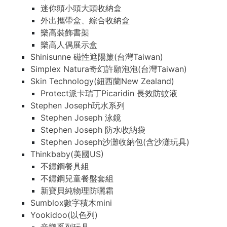
迷你頭小頭大頭收納盒
外出攜帶盒、綜合收納盒
樂高裝飾書架
樂高人偶展示盒
Shinisunne 磁性遮陽簾(台灣Taiwan)
Simplex Natura奇幻許願泡泡(台灣Taiwan)
Skin Technology(紐西蘭New Zealand)
Protect派卡瑞丁Picaridin 長效防蚊液
Stephen Joseph玩水系列
Stephen Joseph 泳鏡
Stephen Joseph 防水收納袋
Stephen Joseph沙灘收納包(含沙灘玩具)
Thinkbaby(美國US)
不鏽鋼餐具組
不鏽鋼兒童餐盤套組
新寶貝純物理防曬霜
Sumblox數字積木mini
Yookidoo(以色列)