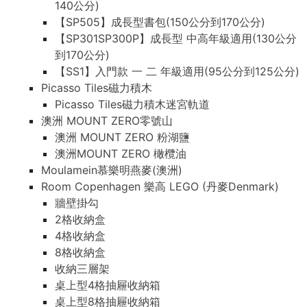
140公分)
【SP505】成長型書包(150公分到170公分)
【SP301SP300P】成長型 中高年級適用(130公分
到170公分)
【SS1】入門款 一 二 年級適用(95公分到125公分)
Picasso Tiles磁力積木
Picasso Tiles磁力積木迷宮軌道
澳洲 MOUNT ZERO零號山
澳洲 MOUNT ZERO 粉湖鹽
澳洲MOUNT ZERO 橄欖油
Moulamein慕樂明燕麥(澳洲)
Room Copenhagen 樂高 LEGO (丹麥Denmark)
牆壁掛勾
2格收納盒
4格收納盒
8格收納盒
收納三層架
桌上型4格抽屜收納箱
桌上型8格抽屜收納箱