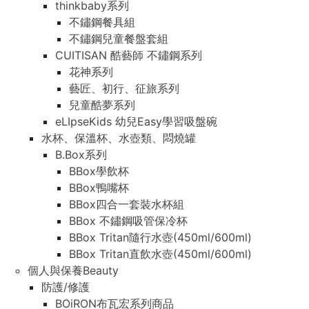
thinkbaby系列
不鏽鋼餐具組
不鏽鋼兒童餐盤套組
CUITISAN 酷藝師 不鏽鋼系列
花神系列
藝匠、初行、征旅系列
兒童酷夢系列
eLIpseKids 幼兒Easy學習吸盤碗
水杯、保溫杯、水壺類、悶燒罐
B.Box系列
BBox學飲杯
BBox鴨嘴杯
BBox四合一套裝水杯組
BBox 不鏽鋼吸管保冷杯
BBox Tritan隨行水壺(450ml/600ml)
BBox Tritan直飲水壺(450ml/600ml)
個人與保養Beauty
防護/修護
BOiRON布瓦宏系列商品