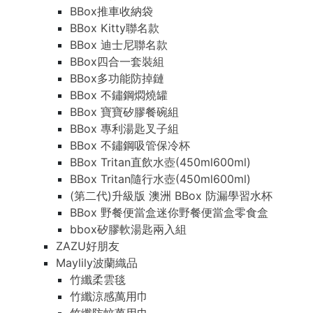
BBox推車收納袋
BBox Kitty聯名款
BBox 迪士尼聯名款
BBox四合一套裝組
BBox多功能防掉鏈
BBox 不鏽鋼燜燒罐
BBox 寶寶矽膠餐碗組
BBox 專利湯匙叉子組
BBox 不鏽鋼吸管保冷杯
BBox Tritan直飲水壺(450ml600ml)
BBox Tritan隨行水壺(450ml600ml)
(第二代)升級版 澳洲 BBox 防漏學習水杯
BBox 野餐便當盒迷你野餐便當盒零食盒
bbox矽膠軟湯匙兩入組
ZAZU好朋友
Maylily波蘭織品
竹纖柔雲毯
竹纖涼感萬用巾