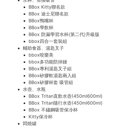
水杯、替換吸管
BBox Kitty聯名款
BBox 迪士尼聯名款
BBox鴨嘴杯
BBox學飲杯
BBox 防漏學習水杯(第二代)升級版
bbox四合一套裝組
輔助食器、湯匙叉子
bbox咬樂美
bbox多功能防掉鏈
BBox專利湯匙叉子組
BBox矽膠軟湯匙兩入組
BBox矽膠杯套 吸管組
水壺、水瓶
BBox Tritan直飲水壺(450ml600ml)
BBox Tritan隨行水壺(450ml600ml)
BBox 不鏽鋼吸管保冷杯
Kitty保冷杯
悶燒罐