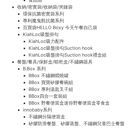
食品類
收納/密實袋/收納袋/夾鏈袋
環保抗菌密實袋系列
專利魔鬼氈抗菌系列
百寶袋HELLO Boxy 今天午餐自己袋
KiahLoc吸盤掛勾
KiahLoc吸力配件
KiahLoc吸盤掛勾Suction hook
KiahLoc吸盤掛勾Suction hook禮盒組
餐盤/餐具/保鮮盒/晾乾盒/不鏽鋼器具
B.Box 系列
BBox 不鏽鋼燜燒罐
BBox 寶寶矽膠餐碗組
BBox 專利湯匙叉子組
BBox四合一套裝組
BBox 野餐便當盒迷你野餐便當盒零食盒
innobaby系列
不鏽鋼分隔便當盒
矽膠防滑餐盤、矽膠蒸盤、不鏽鋼兒童巴士餐盤