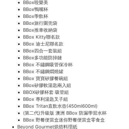
BBox咬樂美
BBox鴨嘴杯
BBox學飲杯
BBox旅行圍兜袋
BBox推車收納袋
BBox Kitty聯名款
BBox 迪士尼聯名款
BBox四合一套裝組
BBox多功能防掉鏈
BBox 不鏽鋼吸管保冷杯
BBox 不鏽鋼燜燒罐
BBox 寶寶矽膠餐碗組
BBox矽膠軟湯匙兩入組
BBOX矽膠杯套 吸管組
BBox 專利湯匙叉子組
BBox Tritan直飲水壺(450ml600ml)
(第二代)升級版 澳洲 BBox 防漏學習水杯
BBox 野餐便當盒迷你野餐便當盒零食盒
Beyond Gourmet烘焙料理紙