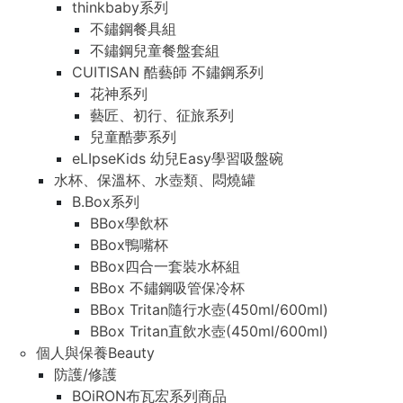
thinkbaby系列
不鏽鋼餐具組
不鏽鋼兒童餐盤套組
CUITISAN 酷藝師 不鏽鋼系列
花神系列
藝匠、初行、征旅系列
兒童酷夢系列
eLIpseKids 幼兒Easy學習吸盤碗
水杯、保溫杯、水壺類、悶燒罐
B.Box系列
BBox學飲杯
BBox鴨嘴杯
BBox四合一套裝水杯組
BBox 不鏽鋼吸管保冷杯
BBox Tritan隨行水壺(450ml/600ml)
BBox Tritan直飲水壺(450ml/600ml)
個人與保養Beauty
防護/修護
BOiRON布瓦宏系列商品