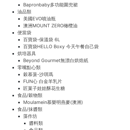
Bapronbaby多功能圍兜裙
油品類
美國EVO噴油瓶
澳洲MOUNT ZERO橄欖油
便當袋
百寶袋-保溫袋 6L
百寶袋HELLO Boxy 今天午餐自己袋
烘培器具
Beyond Gourmet無漂白烘焙紙
零嘴點心類
穀慕蒎-沙琪瑪
FUN心 白金羊乳片
匠菓子娃娃酥花生糖
食品/穀物類
Moulamein慕樂明燕麥(澳洲)
食品/抹醬類
藻作坊
醬料類