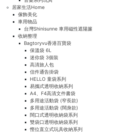
音樂系列玩具
居家生活Home
傢飾美化
車用物品
台灣Shinisunne 車用磁性遮陽簾
收納整理
Bagtoryvu香港百寶袋
保溫袋 6L
迷你袋 3個裝
高清旅人包
信件通告掛袋
HELLO 童袋系列
易攜式透明收納系列
A4、F4高清文件書袋
多用途活動袋 (窄長款)
多用途活動袋 (闊身款)
闊口式透明收納袋系列
雙袋口透明收納袋系列
慳位直立式玩具收納系列