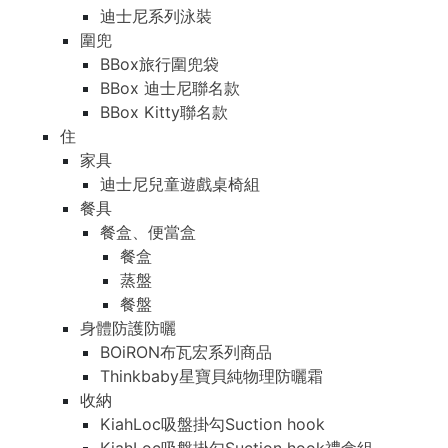
迪士尼系列泳裝
圍兜
BBox旅行圍兜袋
BBox 迪士尼聯名款
BBox Kitty聯名款
住
家具
迪士尼兒童遊戲桌椅組
餐具
餐盒、便當盒
餐盒
蒸盤
餐盤
身體防護防曬
BOiRON布瓦宏系列商品
Thinkbaby星寶貝純物理防曬霜
收納
KiahLoc吸盤掛勾Suction hook