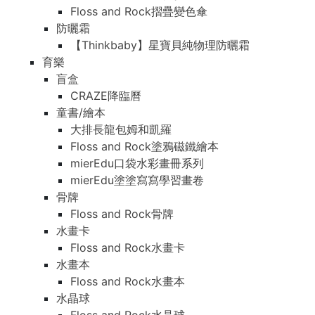
Floss and Rock摺疊變色傘
防曬霜
【Thinkbaby】星寶貝純物理防曬霜
育樂
盲盒
CRAZE降臨曆
童書/繪本
大排長龍包姆和凱羅
Floss and Rock塗鴉磁鐵繪本
mierEdu口袋水彩畫冊系列
mierEdu塗塗寫寫學習畫卷
骨牌
Floss and Rock骨牌
水畫卡
Floss and Rock水畫卡
水畫本
Floss and Rock水畫本
水晶球