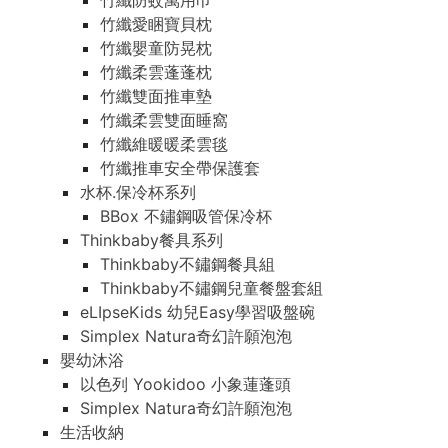
竹纖防蚊萬用巾
竹纖愛睏寶貝枕
竹纖嬰童防晃枕
竹纖柔雲蓬蓬枕
竹纖雙面推車墊
竹纖柔雲雙面睡窩
竹纖維暖暖柔雲毯
竹纖推車安全帶保護套
水杯.保冷杯系列
BBox 不鏽鋼吸管保冷杯
Thinkbaby餐具系列
Thinkbaby不鏽鋼餐具組
Thinkbaby不鏽鋼兒童餐盤套組
eLIpseKids 幼兒Easy學習吸盤碗
Simplex Natura奇幻許願泡泡
嬰幼沐浴
以色列 Yookidoo 小象蓮蓬頭
Simplex Natura奇幻許願泡泡
生活收納