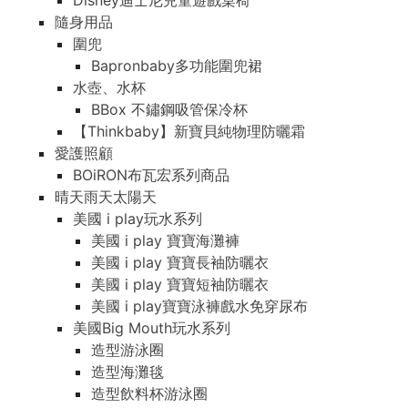
Disney迪士尼兒童遊戲桌椅
隨身用品
圍兜
Bapronbaby多功能圍兜裙
水壺、水杯
BBox 不鏽鋼吸管保冷杯
【Thinkbaby】新寶貝純物理防曬霜
愛護照顧
BOiRON布瓦宏系列商品
晴天雨天太陽天
美國 i play玩水系列
美國 i play 寶寶海灘褲
美國 i play 寶寶長袖防曬衣
美國 i play 寶寶短袖防曬衣
美國 i play寶寶泳褲戲水免穿尿布
美國Big Mouth玩水系列
造型游泳圈
造型海灘毯
造型飲料杯游泳圈