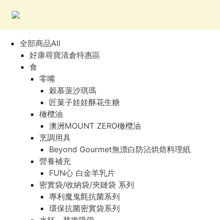
全部商品All
好康尋寶清倉特惠區
食
零嘴
穀慕蒎沙琪瑪
匠菓子娃娃酥花生糖
橄欖油
澳洲MOUNT ZERO橄欖油
烹調用具
Beyond Gourmet無漂白防沾烘焙料理紙
營養補充
FUN心 白金羊乳片
密實袋/收納袋/夾鏈袋 系列
專利魔鬼氈抗菌系列
環保抗菌密實袋系列