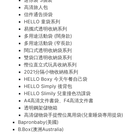
迷你袋 3個裝
高清旅人包
信件通告掛袋
HELLO 童袋系列
易攜式透明收納系列
多用途活動袋 (闊身款)
多用途活動袋 (窄長款)
闊口式透明收納袋系列
雙袋口透明收納袋系列
慳位直立式玩具收納系列
2021分隔小物收納格系列
HELLO Boxy 今天午餐自己袋
HELLO Simply 後背包
HELLO Slimily 兒童撞色功課袋
A4高清文件書袋、F4高清文件書
透明鋼架儲物箱
高清儲物袋手提慳位萬用袋(兒童睡袋專用提袋)
Bapronbaby(美國)
B.Box(澳洲Australia)