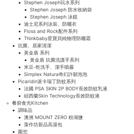
Stephen Joseph玩水系列
Stephen Joseph 防水收納袋
Stephen Joseph 泳鏡
迪士尼系列泳裝、防曬衣
Floss and Rock配件系列
Thinkbaby星寶貝純物理防曬霜
抗菌、居家清潔
黃金盾 系列
黃金盾 抗菌洗護手系列
米豆-乾洗手、潔手噴霧
Simplex Natura奇幻許願泡泡
Picaridin派卡瑞丁防蚊系列
法國 PSA SKIN 2P BODY長效防蚊乳液
紐西蘭Skin Technology長效防蚊液
餐廚食光Kitchen
調味品
澳洲 MOUNT ZERO 粉湖鹽
藻作坊新品高湯包
圍兜