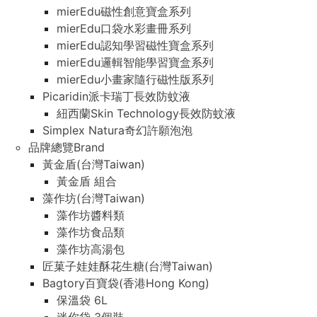
mierEdu磁性創意寶盒系列
mierEdu口袋水彩畫冊系列
mierEdu認知學習磁性寶盒系列
mierEdu邏輯智能學習寶盒系列
mierEdu小畫家隨行磁性版系列
Picaridin派卡瑞丁長效防蚊液
紐西蘭Skin Technology長效防蚊液
Simplex Natura奇幻許願泡泡
品牌總覽Brand
黃金盾(台灣Taiwan)
黃金盾 組合
藻作坊(台灣Taiwan)
藻作坊醬料類
藻作坊食品類
藻作坊高湯包
匠菓子娃娃酥花生糖(台灣Taiwan)
Bagtory百寶袋(香港Hong Kong)
保溫袋 6L