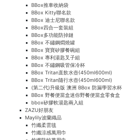
BBox推車收納袋
BBox Kitty聯名款
BBox 迪士尼聯名款
BBox四合一套裝組
BBox多功能防掉鏈
BBox 不鏽鋼燜燒罐
BBox 寶寶矽膠餐碗組
BBox 專利湯匙叉子組
BBox 不鏽鋼吸管保冷杯
BBox Tritan直飲水壺(450ml600ml)
BBox Tritan隨行水壺(450ml600ml)
(第二代)升級版 澳洲 BBox 防漏學習水杯
BBox 野餐便當盒迷你野餐便當盒零食盒
bbox矽膠軟湯匙兩入組
ZAZU好朋友
Maylily波蘭織品
竹纖柔雲毯
竹纖涼感萬用巾