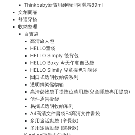
Thinkbaby新寶貝純物理防曬霜89ml
文創商品
舒適穿搭
收納整理
百寶袋
高清旅人包
HELLO童袋
HELLO Simply 後背包
HELLO Boxy 今天午餐自己袋
HELLO Slimily 兒童撞色功課袋
闊口式透明收納袋系列
透明鋼架儲物箱
高清儲物袋手提慳位萬用袋(兒童睡袋專用提袋)
信件通告掛袋
易攜式透明收納系列
A4高清文件書袋F4高清文件書袋
多用途活動袋 (窄長款)
多用途活動袋 (闊身款)