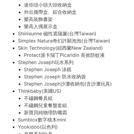
迷你頭小頭大頭收納盒
外出攜帶盒、綜合收納盒
樂高裝飾書架
樂高人偶展示盒
Shinisunne 磁性遮陽簾(台灣Taiwan)
Simplex Natura奇幻許願泡泡(台灣Taiwan)
Skin Technology(紐西蘭New Zealand)
Protect派卡瑞丁Picaridin 長效防蚊液
Stephen Joseph玩水系列
Stephen Joseph 泳鏡
Stephen Joseph 防水收納袋
Stephen Joseph沙灘收納包(含沙灘玩具)
Thinkbaby(美國US)
不鏽鋼餐具組
不鏽鋼兒童餐盤套組
新寶貝純物理防曬霜
Sumblox數字積木mini
Yookidoo(以色列)