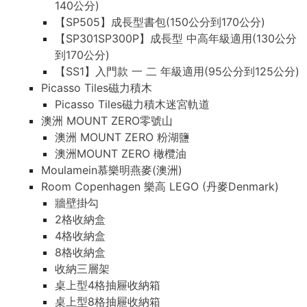
140公分)
【SP505】成長型書包(150公分到170公分)
【SP301SP300P】成長型 中高年級適用(130公分
到170公分)
【SS1】入門款 一 二 年級適用(95公分到125公分)
Picasso Tiles磁力積木
Picasso Tiles磁力積木迷宮軌道
澳洲 MOUNT ZERO零號山
澳洲 MOUNT ZERO 粉湖鹽
澳洲MOUNT ZERO 橄欖油
Moulamein慕樂明燕麥(澳洲)
Room Copenhagen 樂高 LEGO (丹麥Denmark)
牆壁掛勾
2格收納盒
4格收納盒
8格收納盒
收納三層架
桌上型4格抽屜收納箱
桌上型8格抽屜收納箱