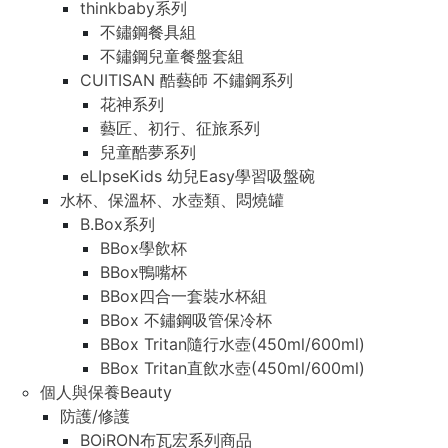
thinkbaby系列
不鏽鋼餐具組
不鏽鋼兒童餐盤套組
CUITISAN 酷藝師 不鏽鋼系列
花神系列
藝匠、初行、征旅系列
兒童酷夢系列
eLIpseKids 幼兒Easy學習吸盤碗
水杯、保溫杯、水壺類、悶燒罐
B.Box系列
BBox學飲杯
BBox鴨嘴杯
BBox四合一套裝水杯組
BBox 不鏽鋼吸管保冷杯
BBox Tritan隨行水壺(450ml/600ml)
BBox Tritan直飲水壺(450ml/600ml)
個人與保養Beauty
防護/修護
BOiRON布瓦宏系列商品