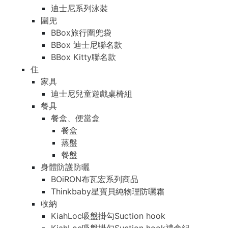
迪士尼系列泳裝
圍兜
BBox旅行圍兜袋
BBox 迪士尼聯名款
BBox Kitty聯名款
住
家具
迪士尼兒童遊戲桌椅組
餐具
餐盒、便當盒
餐盒
蒸盤
餐盤
身體防護防曬
BOiRON布瓦宏系列商品
Thinkbaby星寶貝純物理防曬霜
收納
KiahLoc吸盤掛勾Suction hook