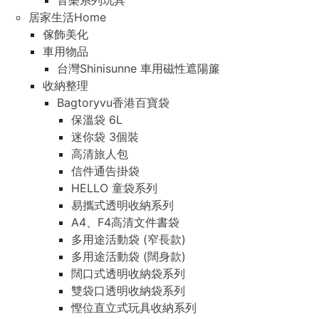
音樂系列玩具
居家生活Home
傢飾美化
車用物品
台灣Shinisunne 車用磁性遮陽簾
收納整理
Bagtoryvu香港百寶袋
保溫袋 6L
迷你袋 3個裝
高清旅人包
信件通告掛袋
HELLO 童袋系列
易攜式透明收納系列
A4、F4高清文件書袋
多用途活動袋 (窄長款)
多用途活動袋 (闊身款)
闊口式透明收納袋系列
雙袋口透明收納袋系列
慳位直立式玩具收納系列