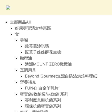
全部商品All
好康尋寶清倉特惠區
食
零嘴
穀慕蒎沙琪瑪
匠菓子娃娃酥花生糖
橄欖油
澳洲MOUNT ZERO橄欖油
烹調用具
Beyond Gourmet無漂白防沾烘焙料理紙
營養補充
FUN心 白金羊乳片
密實袋/收納袋/夾鏈袋 系列
專利魔鬼氈抗菌系列
環保抗菌密實袋系列