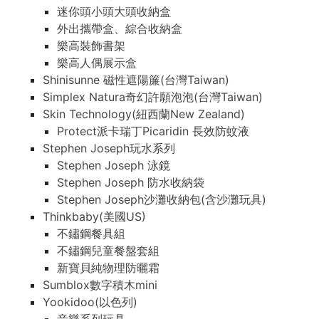
迷你頭小頭大頭收納盒
外出攜帶盒、綜合收納盒
樂高裝飾書架
樂高人偶展示盒
Shinisunne 磁性遮陽簾(台灣Taiwan)
Simplex Natura奇幻許願泡泡(台灣Taiwan)
Skin Technology(紐西蘭New Zealand)
Protect派卡瑞丁Picaridin 長效防蚊液
Stephen Joseph玩水系列
Stephen Joseph 泳鏡
Stephen Joseph 防水收納袋
Stephen Joseph沙灘收納包(含沙灘玩具)
Thinkbaby(美國US)
不鏽鋼餐具組
不鏽鋼兒童餐盤套組
新寶貝純物理防曬霜
Sumblox數字積木mini
Yookidoo(以色列)