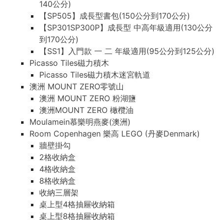
140公分)
【SP505】成長型書包(150公分到170公分)
【SP301SP300P】成長型 中高年級適用(130公分
到170公分)
【SS1】入門款 一 二 年級適用(95公分到125公分)
Picasso Tiles磁力積木
Picasso Tiles磁力積木迷宮軌道
澳洲 MOUNT ZERO零號山
澳洲 MOUNT ZERO 粉湖鹽
澳洲MOUNT ZERO 橄欖油
Moulamein慕樂明燕麥(澳洲)
Room Copenhagen 樂高 LEGO (丹麥Denmark)
牆壁掛勾
2格收納盒
4格收納盒
8格收納盒
收納三層架
桌上型4格抽屜收納箱
桌上型8格抽屜收納箱