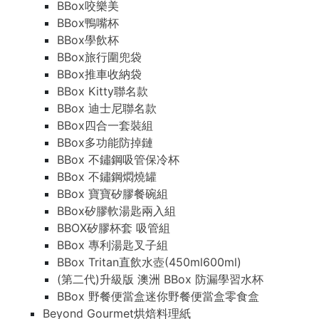
BBox咬樂美
BBox鴨嘴杯
BBox學飲杯
BBox旅行圍兜袋
BBox推車收納袋
BBox Kitty聯名款
BBox 迪士尼聯名款
BBox四合一套裝組
BBox多功能防掉鏈
BBox 不鏽鋼吸管保冷杯
BBox 不鏽鋼燜燒罐
BBox 寶寶矽膠餐碗組
BBox矽膠軟湯匙兩入組
BBOX矽膠杯套 吸管組
BBox 專利湯匙叉子組
BBox Tritan直飲水壺(450ml600ml)
(第二代)升級版 澳洲 BBox 防漏學習水杯
BBox 野餐便當盒迷你野餐便當盒零食盒
Beyond Gourmet烘焙料理紙