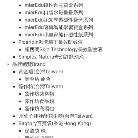
mierEdu磁性創意寶盒系列
mierEdu口袋水彩畫冊系列
mierEdu認知學習磁性寶盒系列
mierEdu邏輯智能學習寶盒系列
mierEdu小畫家隨行磁性版系列
Picaridin派卡瑞丁長效防蚊液
紐西蘭Skin Technology長效防蚊液
Simplex Natura奇幻許願泡泡
品牌總覽Brand
黃金盾(台灣Taiwan)
黃金盾 組合
藻作坊(台灣Taiwan)
藻作坊醬料類
藻作坊食品類
藻作坊高湯包
匠菓子娃娃酥花生糖(台灣Taiwan)
Bagtory百寶袋(香港Hong Kong)
保溫袋 6L