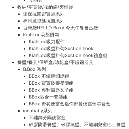
食品類
收納/密實袋/收納袋/夾鏈袋
環保抗菌密實袋系列
專利魔鬼氈抗菌系列
百寶袋HELLO Boxy 今天午餐自己袋
KiahLoc吸盤掛勾
KiahLoc吸力配件
KiahLoc吸盤掛勾Suction hook
KiahLoc吸盤掛勾Suction hook禮盒組
餐盤/餐具/保鮮盒/晾乾盒/不鏽鋼器具
B.Box 系列
BBox 不鏽鋼燜燒罐
BBox 寶寶矽膠餐碗組
BBox 專利湯匙叉子組
BBox四合一套裝組
BBox 野餐便當盒迷你野餐便當盒零食盒
innobaby系列
不鏽鋼分隔便當盒
矽膠防滑餐盤、矽膠蒸盤、不鏽鋼兒童巴士餐盤