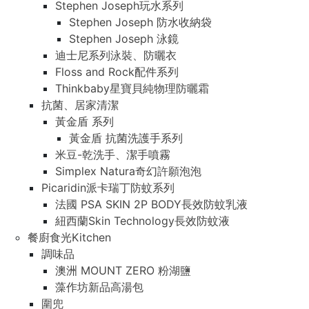
Stephen Joseph玩水系列
Stephen Joseph 防水收納袋
Stephen Joseph 泳鏡
迪士尼系列泳裝、防曬衣
Floss and Rock配件系列
Thinkbaby星寶貝純物理防曬霜
抗菌、居家清潔
黃金盾 系列
黃金盾 抗菌洗護手系列
米豆-乾洗手、潔手噴霧
Simplex Natura奇幻許願泡泡
Picaridin派卡瑞丁防蚊系列
法國 PSA SKIN 2P BODY長效防蚊乳液
紐西蘭Skin Technology長效防蚊液
餐廚食光Kitchen
調味品
澳洲 MOUNT ZERO 粉湖鹽
藻作坊新品高湯包
圍兜