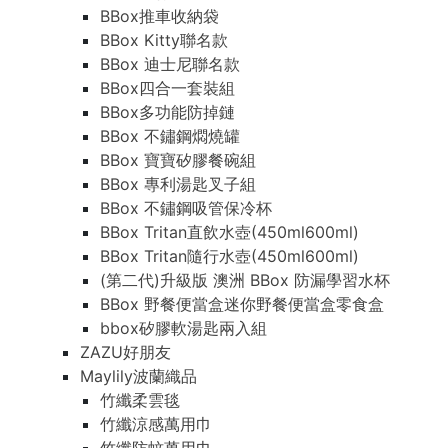
BBox推車收納袋
BBox Kitty聯名款
BBox 迪士尼聯名款
BBox四合一套裝組
BBox多功能防掉鏈
BBox 不鏽鋼燜燒罐
BBox 寶寶矽膠餐碗組
BBox 專利湯匙叉子組
BBox 不鏽鋼吸管保冷杯
BBox Tritan直飲水壺(450ml600ml)
BBox Tritan隨行水壺(450ml600ml)
(第二代)升級版 澳洲 BBox 防漏學習水杯
BBox 野餐便當盒迷你野餐便當盒零食盒
bbox矽膠軟湯匙兩入組
ZAZU好朋友
Maylily波蘭織品
竹纖柔雲毯
竹纖涼感萬用巾