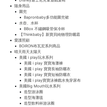
Disney迪士尼兒童遊戲桌椅
隨身用品
圍兜
Bapronbaby多功能圍兜裙
水壺、水杯
BBox 不鏽鋼吸管保冷杯
【Thinkbaby】新寶貝純物理防曬霜
愛護照顧
BOiRON布瓦宏系列商品
晴天雨天太陽天
美國 i play玩水系列
美國 i play 寶寶海灘褲
美國 i play 寶寶長袖防曬衣
美國 i play 寶寶短袖防曬衣
美國 i play寶寶泳褲戲水免穿尿布
美國Big Mouth玩水系列
造型游泳圈
造型海灘毯
造型飲料杯游泳圈