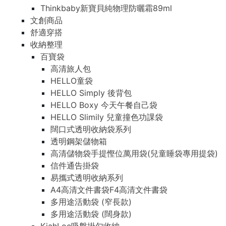
Thinkbaby新寶貝純物理防曬霜89ml
文創商品
舒適穿搭
收納整理
百寶袋
高清旅人包
HELLO童袋
HELLO Simply 後背包
HELLO Boxy 今天午餐自己袋
HELLO Slimily 兒童撞色功課袋
闊口式透明收納袋系列
透明鋼架儲物箱
高清儲物袋手提慳位萬用袋(兒童睡袋專用提袋)
信件通告掛袋
易攜式透明收納系列
A4高清文件書袋F4高清文件書袋
多用途活動袋 (窄長款)
多用途活動袋 (闊身款)