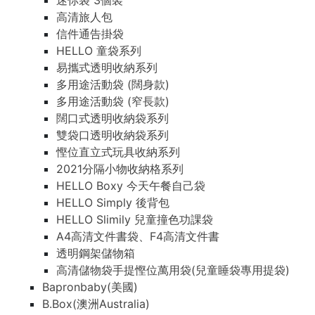
迷你袋 3個裝
高清旅人包
信件通告掛袋
HELLO 童袋系列
易攜式透明收納系列
多用途活動袋 (闊身款)
多用途活動袋 (窄長款)
闊口式透明收納袋系列
雙袋口透明收納袋系列
慳位直立式玩具收納系列
2021分隔小物收納格系列
HELLO Boxy 今天午餐自己袋
HELLO Simply 後背包
HELLO Slimily 兒童撞色功課袋
A4高清文件書袋、F4高清文件書
透明鋼架儲物箱
高清儲物袋手提慳位萬用袋(兒童睡袋專用提袋)
Bapronbaby(美國)
B.Box(澳洲Australia)