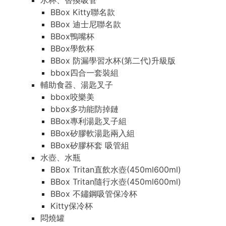
水杯、替換吸管
BBox Kitty聯名款
BBox 迪士尼聯名款
BBox鴨嘴杯
BBox學飲杯
BBox 防漏學習水杯(第二代)升級版
bbox四合一套裝組
輔助食器、湯匙叉子
bbox咬樂美
bbox多功能防掉鏈
BBox專利湯匙叉子組
BBox矽膠軟湯匙兩入組
BBox矽膠杯套 吸管組
水壺、水瓶
BBox Tritan直飲水壺(450ml600ml)
BBox Tritan隨行水壺(450ml600ml)
BBox 不鏽鋼吸管保冷杯
Kitty保冷杯
悶燒罐