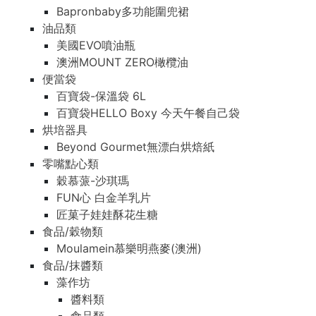
Bapronbaby多功能圍兜裙
油品類
美國EVO噴油瓶
澳洲MOUNT ZERO橄欖油
便當袋
百寶袋-保溫袋 6L
百寶袋HELLO Boxy 今天午餐自己袋
烘培器具
Beyond Gourmet無漂白烘焙紙
零嘴點心類
穀慕蒎-沙琪瑪
FUN心 白金羊乳片
匠菓子娃娃酥花生糖
食品/穀物類
Moulamein慕樂明燕麥(澳洲)
食品/抹醬類
藻作坊
醬料類