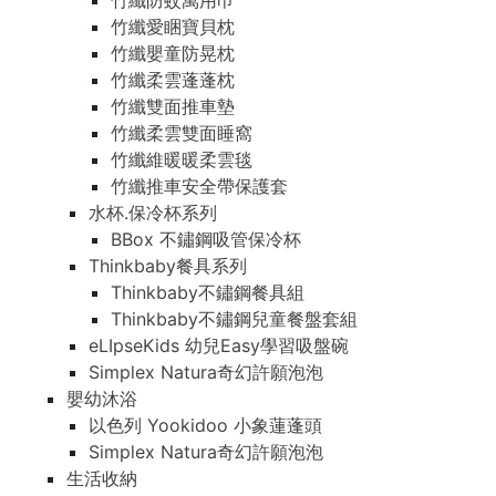
竹纖防蚊萬用巾
竹纖愛睏寶貝枕
竹纖嬰童防晃枕
竹纖柔雲蓬蓬枕
竹纖雙面推車墊
竹纖柔雲雙面睡窩
竹纖維暖暖柔雲毯
竹纖推車安全帶保護套
水杯.保冷杯系列
BBox 不鏽鋼吸管保冷杯
Thinkbaby餐具系列
Thinkbaby不鏽鋼餐具組
Thinkbaby不鏽鋼兒童餐盤套組
eLIpseKids 幼兒Easy學習吸盤碗
Simplex Natura奇幻許願泡泡
嬰幼沐浴
以色列 Yookidoo 小象蓮蓬頭
Simplex Natura奇幻許願泡泡
生活收納