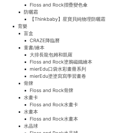
Floss and Rock摺疊變色傘
防曬霜
【Thinkbaby】星寶貝純物理防曬霜
育樂
盲盒
CRAZE降臨曆
童書/繪本
大排長龍包姆和凱羅
Floss and Rock塗鴉磁鐵繪本
mierEdu口袋水彩畫冊系列
mierEdu塗塗寫寫學習畫卷
骨牌
Floss and Rock骨牌
水畫卡
Floss and Rock水畫卡
水畫本
Floss and Rock水畫本
水晶球