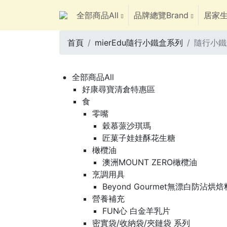
全部商品All
品牌總覽Brand
居家生
首頁
mierEdu隨行小鐵盒系列
隨行小鐵
全部商品All
好康尋寶清倉特惠區
食
零嘴
穀慕蒎沙琪瑪
匠菓子娃娃酥花生糖
橄欖油
澳洲MOUNT ZERO橄欖油
烹調用具
Beyond Gourmet無漂白防沾烘
營養補充
FUN心 白金羊乳片
密實袋/收納袋/夾鏈袋 系列