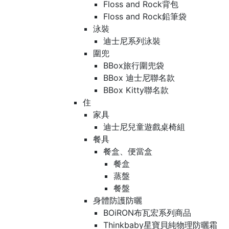
Floss and Rock背包
Floss and Rock鉛筆袋
泳裝
迪士尼系列泳裝
圍兜
BBox旅行圍兜袋
BBox 迪士尼聯名款
BBox Kitty聯名款
住
家具
迪士尼兒童遊戲桌椅組
餐具
餐盒、便當盒
餐盒
蒸盤
餐盤
身體防護防曬
BOiRON布瓦宏系列商品
Thinkbaby星寶貝純物理防曬霜