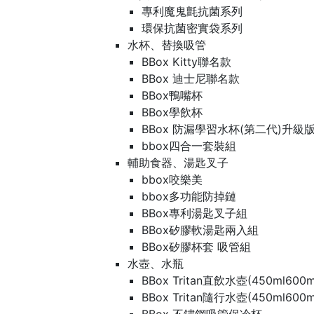
專利魔鬼氈抗菌系列
環保抗菌密實袋系列
水杯、替換吸管
BBox Kitty聯名款
BBox 迪士尼聯名款
BBox鴨嘴杯
BBox學飲杯
BBox 防漏學習水杯(第二代)升級
bbox四合一套裝組
輔助食器、湯匙叉子
bbox咬樂美
bbox多功能防掉鏈
BBox專利湯匙叉子組
BBox矽膠軟湯匙兩入組
BBox矽膠杯套 吸管組
水壺、水瓶
BBox Tritan直飲水壺(450ml600m
BBox Tritan隨行水壺(450ml600m