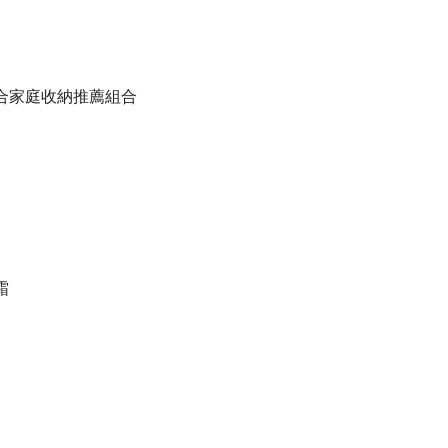
備組合家庭收納推薦組合
霜