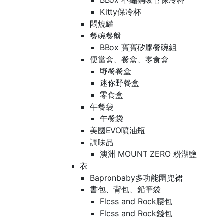
BBox 不鏽鋼吸管保冷杯
Kitty保冷杯
悶燒罐
餐碗餐盤
BBox 寶寶矽膠餐碗組
便當盒、餐盒、零食盒
野餐餐盒
迷你野餐盒
零食盒
午餐袋
午餐袋
美國EVO噴油瓶
調味品
澳洲 MOUNT ZERO 粉湖鹽
衣
Bapronbaby多功能圍兜裙
書包、背包、鉛筆袋
Floss and Rock腰包
Floss and Rock錢包