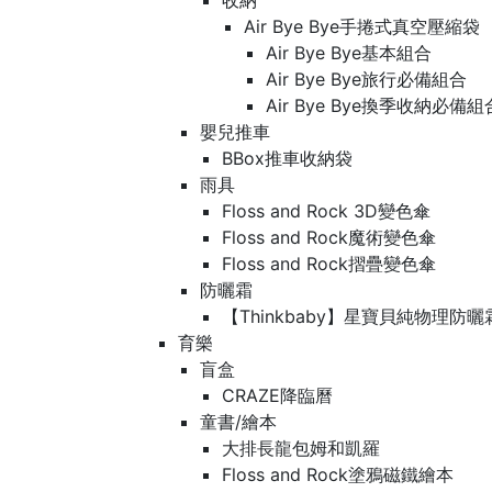
收納
Air Bye Bye手捲式真空壓縮袋
Air Bye Bye基本組合
Air Bye Bye旅行必備組合
Air Bye Bye換季收納必
嬰兒推車
BBox推車收納袋
雨具
Floss and Rock 3D變色傘
Floss and Rock魔術變色傘
Floss and Rock摺疊變色傘
防曬霜
【Thinkbaby】星寶貝純物理防曬
育樂
盲盒
CRAZE降臨曆
童書/繪本
大排長龍包姆和凱羅
Floss and Rock塗鴉磁鐵繪本