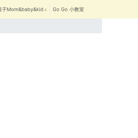
子Mom&baby&kid
Go Go 小教室