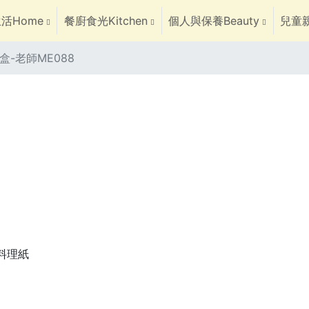
活Home
餐廚食光Kitchen
個人與保養Beauty
兒童親
盒-老師ME088
焙料理紙