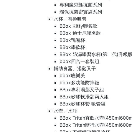
專利魔鬼氈抗菌系列
環保抗菌密實袋系列
水杯、替換吸管
BBox Kitty聯名款
BBox 迪士尼聯名款
BBox鴨嘴杯
BBox學飲杯
BBox 防漏學習水杯(第二代)升級
bbox四合一套裝組
輔助食器、湯匙叉子
bbox咬樂美
bbox多功能防掉鏈
BBox專利湯匙叉子組
BBox矽膠軟湯匙兩入組
BBox矽膠杯套 吸管組
水壺、水瓶
BBox Tritan直飲水壺(450ml600m
BBox Tritan隨行水壺(450ml600m