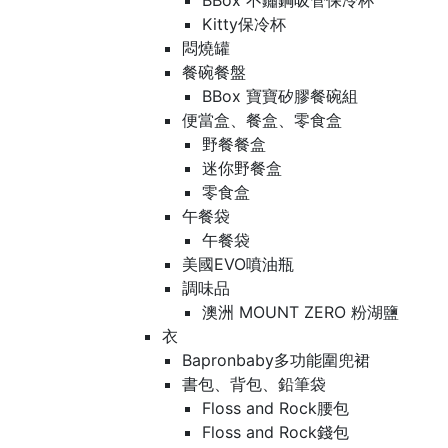
BBox 不鏽鋼吸管保冷杯
Kitty保冷杯
悶燒罐
餐碗餐盤
BBox 寶寶矽膠餐碗組
便當盒、餐盒、零食盒
野餐餐盒
迷你野餐盒
零食盒
午餐袋
午餐袋
美國EVO噴油瓶
調味品
澳洲 MOUNT ZERO 粉湖鹽
衣
Bapronbaby多功能圍兜裙
書包、背包、鉛筆袋
Floss and Rock腰包
Floss and Rock錢包