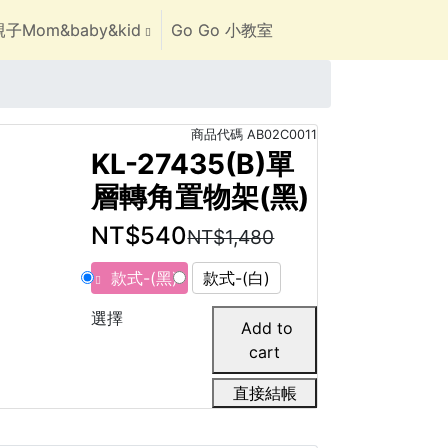
子Mom&baby&kid
Go Go 小教室
商品代碼
AB02C0011
KL-27435(B)單
層轉角置物架(黑)
NT$540
NT$1,480
款式-(黑)
款式-(白)
選擇
直接結帳