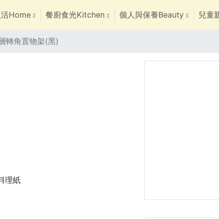
活Home
餐廚食光Kitchen
個人與保養Beauty
兒童親
)單層轉角置物架(黑)
焙料理紙