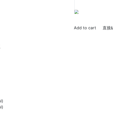
直接
版
l)
l)