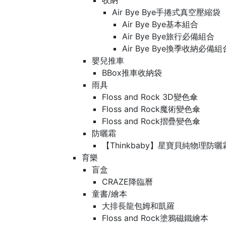
收納
Air Bye Bye手捲式真空壓縮袋
Air Bye Bye基本組合
Air Bye Bye旅行必備組合
Air Bye Bye換季收納必
嬰兒推車
BBox推車收納袋
雨具
Floss and Rock 3D變色傘
Floss and Rock魔術變色傘
Floss and Rock摺疊變色傘
防曬霜
【Thinkbaby】星寶貝純物理防曬
育樂
盲盒
CRAZE降臨曆
童書/繪本
大排長龍包姆和凱羅
Floss and Rock塗鴉磁鐵繪本