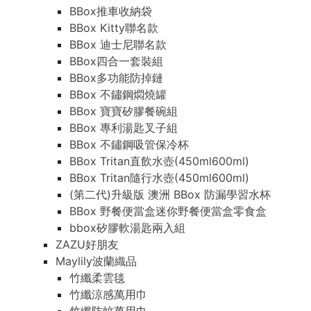
BBox推車收納袋
BBox Kitty聯名款
BBox 迪士尼聯名款
BBox四合一套裝組
BBox多功能防掉鏈
BBox 不鏽鋼燜燒罐
BBox 寶寶矽膠餐碗組
BBox 專利湯匙叉子組
BBox 不鏽鋼吸管保冷杯
BBox Tritan直飲水壺(450ml600ml)
BBox Tritan隨行水壺(450ml600ml)
(第二代)升級版 澳洲 BBox 防漏學習水杯
BBox 野餐便當盒迷你野餐便當盒零食盒
bbox矽膠軟湯匙兩入組
ZAZU好朋友
Maylily波蘭織品
竹纖柔雲毯
竹纖涼感萬用巾