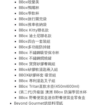
BBox咬樂美
BBox鴨嘴杯
BBox學飲杯
BBox旅行圍兜袋
BBox推車收納袋
BBox Kitty聯名款
BBox 迪士尼聯名款
BBox四合一套裝組
BBox多功能防掉鏈
BBox 不鏽鋼吸管保冷杯
BBox 不鏽鋼燜燒罐
BBox 寶寶矽膠餐碗組
BBox矽膠軟湯匙兩入組
BBOX矽膠杯套 吸管組
BBox 專利湯匙叉子組
BBox Tritan直飲水壺(450ml600ml)
(第二代)升級版 澳洲 BBox 防漏學習水杯
BBox 野餐便當盒迷你野餐便當盒零食盒
Beyond Gourmet烘焙料理紙