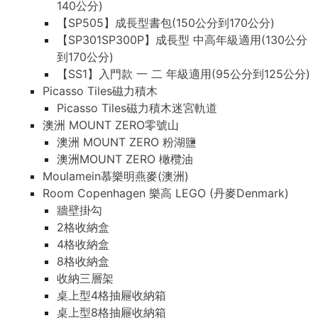
140公分)
【SP505】成長型書包(150公分到170公分)
【SP301SP300P】成長型 中高年級適用(130公分
到170公分)
【SS1】入門款 一 二 年級適用(95公分到125公分)
Picasso Tiles磁力積木
Picasso Tiles磁力積木迷宮軌道
澳洲 MOUNT ZERO零號山
澳洲 MOUNT ZERO 粉湖鹽
澳洲MOUNT ZERO 橄欖油
Moulamein慕樂明燕麥(澳洲)
Room Copenhagen 樂高 LEGO (丹麥Denmark)
牆壁掛勾
2格收納盒
4格收納盒
8格收納盒
收納三層架
桌上型4格抽屜收納箱
桌上型8格抽屜收納箱