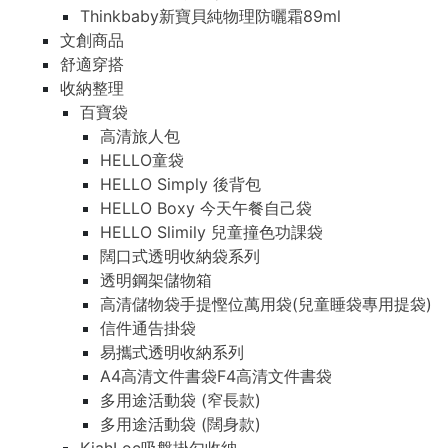
Thinkbaby新寶貝純物理防曬霜89ml
文創商品
舒適穿搭
收納整理
百寶袋
高清旅人包
HELLO童袋
HELLO Simply 後背包
HELLO Boxy 今天午餐自己袋
HELLO Slimily 兒童撞色功課袋
闊口式透明收納袋系列
透明鋼架儲物箱
高清儲物袋手提慳位萬用袋(兒童睡袋專用提袋)
信件通告掛袋
易攜式透明收納系列
A4高清文件書袋F4高清文件書袋
多用途活動袋 (窄長款)
多用途活動袋 (闊身款)