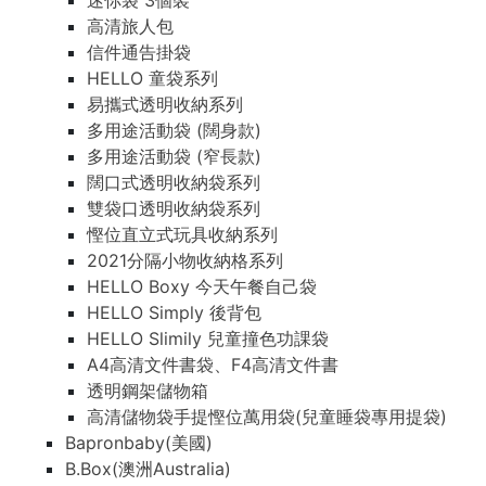
迷你袋 3個裝
高清旅人包
信件通告掛袋
HELLO 童袋系列
易攜式透明收納系列
多用途活動袋 (闊身款)
多用途活動袋 (窄長款)
闊口式透明收納袋系列
雙袋口透明收納袋系列
慳位直立式玩具收納系列
2021分隔小物收納格系列
HELLO Boxy 今天午餐自己袋
HELLO Simply 後背包
HELLO Slimily 兒童撞色功課袋
A4高清文件書袋、F4高清文件書
透明鋼架儲物箱
高清儲物袋手提慳位萬用袋(兒童睡袋專用提袋)
Bapronbaby(美國)
B.Box(澳洲Australia)