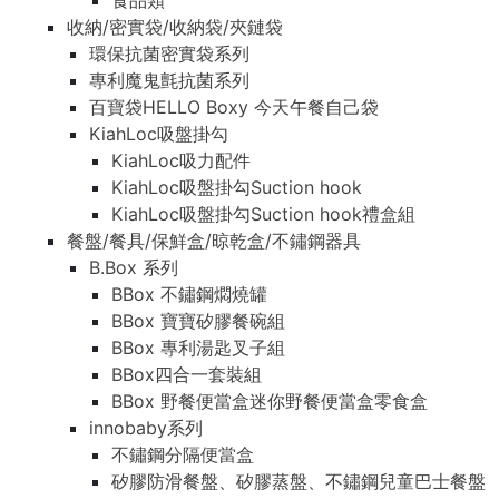
食品類
收納/密實袋/收納袋/夾鏈袋
環保抗菌密實袋系列
專利魔鬼氈抗菌系列
百寶袋HELLO Boxy 今天午餐自己袋
KiahLoc吸盤掛勾
KiahLoc吸力配件
KiahLoc吸盤掛勾Suction hook
KiahLoc吸盤掛勾Suction hook禮盒組
餐盤/餐具/保鮮盒/晾乾盒/不鏽鋼器具
B.Box 系列
BBox 不鏽鋼燜燒罐
BBox 寶寶矽膠餐碗組
BBox 專利湯匙叉子組
BBox四合一套裝組
BBox 野餐便當盒迷你野餐便當盒零食盒
innobaby系列
不鏽鋼分隔便當盒
矽膠防滑餐盤、矽膠蒸盤、不鏽鋼兒童巴士餐盤