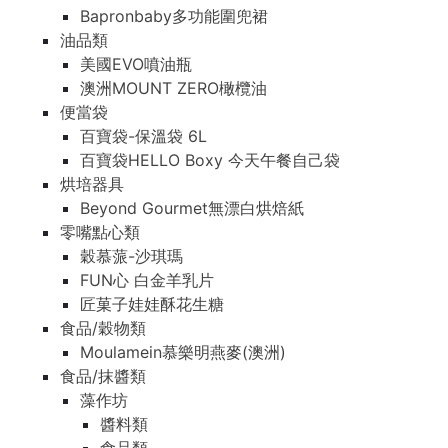
Bapronbaby多功能圍兜裙
油品類
美國EVO噴油瓶
澳洲MOUNT ZERO橄欖油
便當袋
百寶袋-保溫袋 6L
百寶袋HELLO Boxy 今天午餐自己袋
烘培器具
Beyond Gourmet無漂白烘焙紙
零嘴點心類
穀慕蒎-沙琪瑪
FUN心 白金羊乳片
匠菓子娃娃酥花生糖
食品/穀物類
Moulamein慕樂明燕麥(澳洲)
食品/抹醬類
藻作坊
醬料類