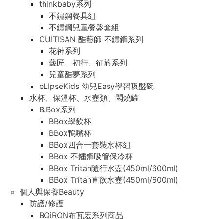
thinkbaby系列
不鏽鋼餐具組
不鏽鋼兒童餐盤套組
CUITISAN 酷藝師 不鏽鋼系列
花神系列
藝匠、初行、征旅系列
兒童酷夢系列
eLIpseKids 幼兒Easy學習吸盤碗
水杯、保溫杯、水壺類、悶燒罐
B.Box系列
BBox學飲杯
BBox鴨嘴杯
BBox四合一套裝水杯組
BBox 不鏽鋼吸管保冷杯
BBox Tritan隨行水壺(450ml/600ml)
BBox Tritan直飲水壺(450ml/600ml)
個人與保養Beauty
防護/修護
BOiRON布瓦宏系列商品