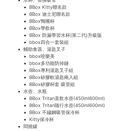
水杯、替換吸管
BBox Kitty聯名款
BBox 迪士尼聯名款
BBox鴨嘴杯
BBox學飲杯
BBox 防漏學習水杯(第二代)升級版
bbox四合一套裝組
輔助食器、湯匙叉子
bbox咬樂美
bbox多功能防掉鏈
BBox專利湯匙叉子組
BBox矽膠軟湯匙兩入組
BBox矽膠杯套 吸管組
水壺、水瓶
BBox Tritan直飲水壺(450ml600ml)
BBox Tritan隨行水壺(450ml600ml)
BBox 不鏽鋼吸管保冷杯
Kitty保冷杯
悶燒罐