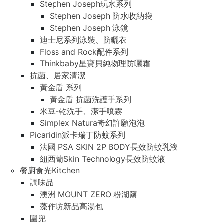
Stephen Joseph玩水系列
Stephen Joseph 防水收納袋
Stephen Joseph 泳鏡
迪士尼系列泳裝、防曬衣
Floss and Rock配件系列
Thinkbaby星寶貝純物理防曬霜
抗菌、居家清潔
黃金盾 系列
黃金盾 抗菌洗護手系列
米豆-乾洗手、潔手噴霧
Simplex Natura奇幻許願泡泡
Picaridin派卡瑞丁防蚊系列
法國 PSA SKIN 2P BODY長效防蚊乳液
紐西蘭Skin Technology長效防蚊液
餐廚食光Kitchen
調味品
澳洲 MOUNT ZERO 粉湖鹽
藻作坊新品高湯包
圍兜