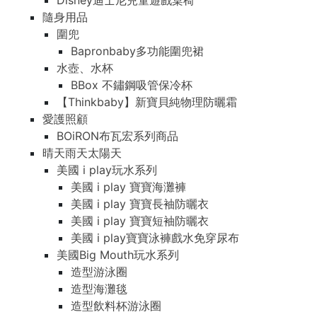
Disney迪士尼兒童遊戲桌椅
隨身用品
圍兜
Bapronbaby多功能圍兜裙
水壺、水杯
BBox 不鏽鋼吸管保冷杯
【Thinkbaby】新寶貝純物理防曬霜
愛護照顧
BOiRON布瓦宏系列商品
晴天雨天太陽天
美國 i play玩水系列
美國 i play 寶寶海灘褲
美國 i play 寶寶長袖防曬衣
美國 i play 寶寶短袖防曬衣
美國 i play寶寶泳褲戲水免穿尿布
美國Big Mouth玩水系列
造型游泳圈
造型海灘毯
造型飲料杯游泳圈