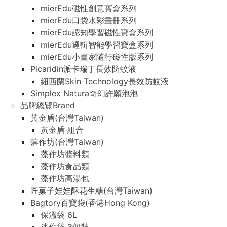
mierEdu磁性創意寶盒系列
mierEdu口袋水彩畫冊系列
mierEdu認知學習磁性寶盒系列
mierEdu邏輯智能學習寶盒系列
mierEdu小畫家隨行磁性版系列
Picaridin派卡瑞丁長效防蚊液
紐西蘭Skin Technology長效防蚊液
Simplex Natura奇幻許願泡泡
品牌總覽Brand
黃金盾(台灣Taiwan)
黃金盾 組合
藻作坊(台灣Taiwan)
藻作坊醬料類
藻作坊食品類
藻作坊高湯包
匠菓子娃娃酥花生糖(台灣Taiwan)
Bagtory百寶袋(香港Hong Kong)
保溫袋 6L