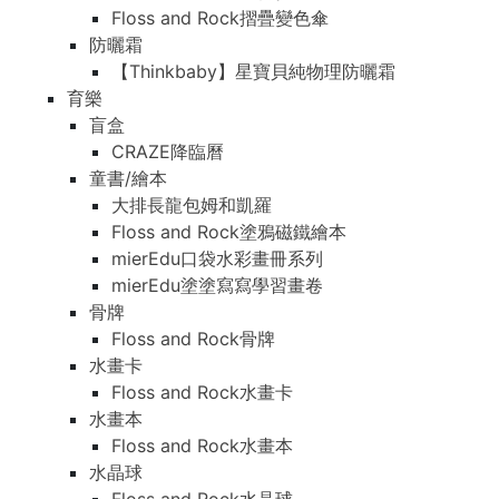
Floss and Rock摺疊變色傘
防曬霜
【Thinkbaby】星寶貝純物理防曬霜
育樂
盲盒
CRAZE降臨曆
童書/繪本
大排長龍包姆和凱羅
Floss and Rock塗鴉磁鐵繪本
mierEdu口袋水彩畫冊系列
mierEdu塗塗寫寫學習畫卷
骨牌
Floss and Rock骨牌
水畫卡
Floss and Rock水畫卡
水畫本
Floss and Rock水畫本
水晶球