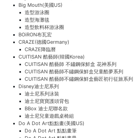
Big Mouth(美國US)
造型游泳圈
造型海灘毯
造型飲料杯游泳圈
BOiRON布瓦宏
CRAZE(德國Germany)
CRAZE降臨曆
CUITISAN 酷藝師(韓國Korea)
CUITISAN 酷藝師 不鏽鋼保鮮盒 花神系列
CUITISAN 酷藝師不鏽鋼保鮮盒兒童酷夢系列
CUITISAN 酷藝師不鏽鋼保鮮盒藝匠初行征旅系列
Disney迪士尼系列
迪士尼系列泳裝
迪士尼寶寶護頭背包
BBox 迪士尼聯名款
迪士尼兒童遊戲桌椅組
Do A Dot Art點點畫(美國US)
Do A Dot Art 點點畫筆