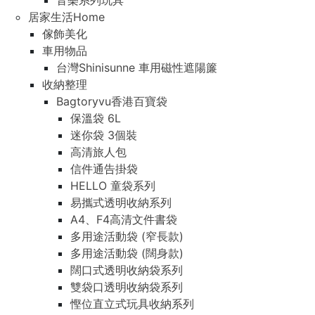
音樂系列玩具
居家生活Home
傢飾美化
車用物品
台灣Shinisunne 車用磁性遮陽簾
收納整理
Bagtoryvu香港百寶袋
保溫袋 6L
迷你袋 3個裝
高清旅人包
信件通告掛袋
HELLO 童袋系列
易攜式透明收納系列
A4、F4高清文件書袋
多用途活動袋 (窄長款)
多用途活動袋 (闊身款)
闊口式透明收納袋系列
雙袋口透明收納袋系列
慳位直立式玩具收納系列