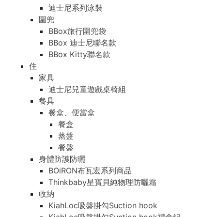
迪士尼系列泳裝
圍兜
BBox旅行圍兜袋
BBox 迪士尼聯名款
BBox Kitty聯名款
住
家具
迪士尼兒童遊戲桌椅組
餐具
餐盒、便當盒
餐盒
蒸盤
餐盤
身體防護防曬
BOiRON布瓦宏系列商品
Thinkbaby星寶貝純物理防曬霜
收納
KiahLoc吸盤掛勾Suction hook