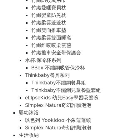
竹纖防蚊萬用巾
竹纖愛睏寶貝枕
竹纖嬰童防晃枕
竹纖柔雲蓬蓬枕
竹纖雙面推車墊
竹纖柔雲雙面睡窩
竹纖維暖暖柔雲毯
竹纖推車安全帶保護套
水杯.保冷杯系列
BBox 不鏽鋼吸管保冷杯
Thinkbaby餐具系列
Thinkbaby不鏽鋼餐具組
Thinkbaby不鏽鋼兒童餐盤套組
eLIpseKids 幼兒Easy學習吸盤碗
Simplex Natura奇幻許願泡泡
嬰幼沐浴
以色列 Yookidoo 小象蓮蓬頭
Simplex Natura奇幻許願泡泡
生活收納