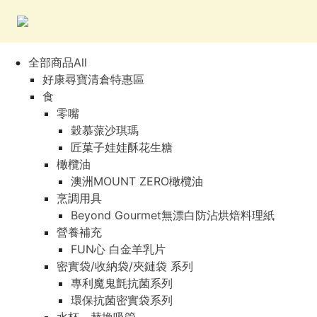
全部商品All
好康尋寶清倉特惠區
食
零嘴
穀慕蒎沙琪瑪
匠菓子娃娃酥花生糖
橄欖油
澳洲MOUNT ZERO橄欖油
烹調用具
Beyond Gourmet無漂白防沾烘焙料理紙
營養補充
FUN心 白金羊乳片
密實袋/收納袋/夾鏈袋 系列
專利魔鬼氈抗菌系列
環保抗菌密實袋系列