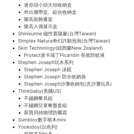
迷你頭小頭大頭收納盒
外出攜帶盒、綜合收納盒
樂高裝飾書架
樂高人偶展示盒
Shinisunne 磁性遮陽簾(台灣Taiwan)
Simplex Natura奇幻許願泡泡(台灣Taiwan)
Skin Technology(紐西蘭New Zealand)
Protect派卡瑞丁Picaridin 長效防蚊液
Stephen Joseph玩水系列
Stephen Joseph 泳鏡
Stephen Joseph 防水收納袋
Stephen Joseph沙灘收納包(含沙灘玩具)
Thinkbaby(美國US)
不鏽鋼餐具組
不鏽鋼兒童餐盤套組
新寶貝純物理防曬霜
Sumblox數字積木mini
Yookidoo(以色列)