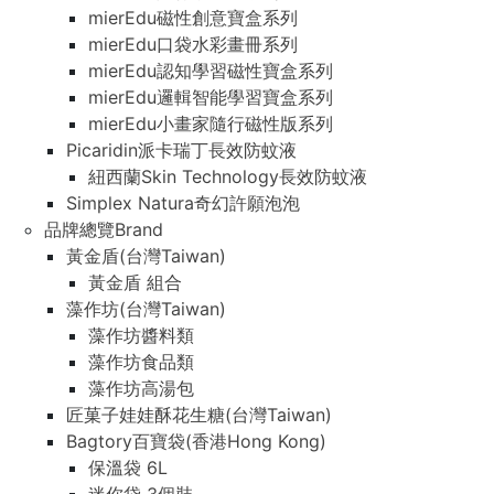
mierEdu磁性創意寶盒系列
mierEdu口袋水彩畫冊系列
mierEdu認知學習磁性寶盒系列
mierEdu邏輯智能學習寶盒系列
mierEdu小畫家隨行磁性版系列
Picaridin派卡瑞丁長效防蚊液
紐西蘭Skin Technology長效防蚊液
Simplex Natura奇幻許願泡泡
品牌總覽Brand
黃金盾(台灣Taiwan)
黃金盾 組合
藻作坊(台灣Taiwan)
藻作坊醬料類
藻作坊食品類
藻作坊高湯包
匠菓子娃娃酥花生糖(台灣Taiwan)
Bagtory百寶袋(香港Hong Kong)
保溫袋 6L