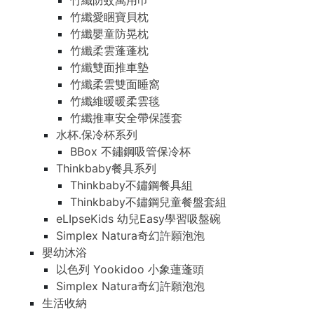
竹纖防蚊萬用巾
竹纖愛睏寶貝枕
竹纖嬰童防晃枕
竹纖柔雲蓬蓬枕
竹纖雙面推車墊
竹纖柔雲雙面睡窩
竹纖維暖暖柔雲毯
竹纖推車安全帶保護套
水杯.保冷杯系列
BBox 不鏽鋼吸管保冷杯
Thinkbaby餐具系列
Thinkbaby不鏽鋼餐具組
Thinkbaby不鏽鋼兒童餐盤套組
eLIpseKids 幼兒Easy學習吸盤碗
Simplex Natura奇幻許願泡泡
嬰幼沐浴
以色列 Yookidoo 小象蓮蓬頭
Simplex Natura奇幻許願泡泡
生活收納