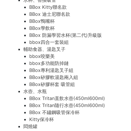
水杯、替換吸管
BBox Kitty聯名款
BBox 迪士尼聯名款
BBox鴨嘴杯
BBox學飲杯
BBox 防漏學習水杯(第二代)升級版
bbox四合一套裝組
輔助食器、湯匙叉子
bbox咬樂美
bbox多功能防掉鏈
BBox專利湯匙叉子組
BBox矽膠軟湯匙兩入組
BBox矽膠杯套 吸管組
水壺、水瓶
BBox Tritan直飲水壺(450ml600ml)
BBox Tritan隨行水壺(450ml600ml)
BBox 不鏽鋼吸管保冷杯
Kitty保冷杯
悶燒罐