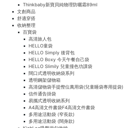
Thinkbaby新寶貝純物理防曬霜89ml
文創商品
舒適穿搭
收納整理
百寶袋
高清旅人包
HELLO童袋
HELLO Simply 後背包
HELLO Boxy 今天午餐自己袋
HELLO Slimily 兒童撞色功課袋
闊口式透明收納袋系列
透明鋼架儲物箱
高清儲物袋手提慳位萬用袋(兒童睡袋專用提袋)
信件通告掛袋
易攜式透明收納系列
A4高清文件書袋F4高清文件書袋
多用途活動袋 (窄長款)
多用途活動袋 (闊身款)