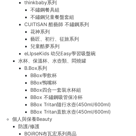
thinkbaby系列
不鏽鋼餐具組
不鏽鋼兒童餐盤套組
CUITISAN 酷藝師 不鏽鋼系列
花神系列
藝匠、初行、征旅系列
兒童酷夢系列
eLIpseKids 幼兒Easy學習吸盤碗
水杯、保溫杯、水壺類、悶燒罐
B.Box系列
BBox學飲杯
BBox鴨嘴杯
BBox四合一套裝水杯組
BBox 不鏽鋼吸管保冷杯
BBox Tritan隨行水壺(450ml/600ml)
BBox Tritan直飲水壺(450ml/600ml)
個人與保養Beauty
防護/修護
BOiRON布瓦宏系列商品