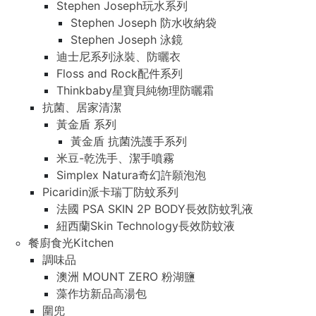
Stephen Joseph玩水系列
Stephen Joseph 防水收納袋
Stephen Joseph 泳鏡
迪士尼系列泳裝、防曬衣
Floss and Rock配件系列
Thinkbaby星寶貝純物理防曬霜
抗菌、居家清潔
黃金盾 系列
黃金盾 抗菌洗護手系列
米豆-乾洗手、潔手噴霧
Simplex Natura奇幻許願泡泡
Picaridin派卡瑞丁防蚊系列
法國 PSA SKIN 2P BODY長效防蚊乳液
紐西蘭Skin Technology長效防蚊液
餐廚食光Kitchen
調味品
澳洲 MOUNT ZERO 粉湖鹽
藻作坊新品高湯包
圍兜