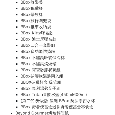
BBox咬樂美
BBox鴨嘴杯
BBox學飲杯
BBox旅行圍兜袋
BBox推車收納袋
BBox Kitty聯名款
BBox 迪士尼聯名款
BBox四合一套裝組
BBox多功能防掉鏈
BBox 不鏽鋼吸管保冷杯
BBox 不鏽鋼燜燒罐
BBox 寶寶矽膠餐碗組
BBox矽膠軟湯匙兩入組
BBOX矽膠杯套 吸管組
BBox 專利湯匙叉子組
BBox Tritan直飲水壺(450ml600ml)
(第二代)升級版 澳洲 BBox 防漏學習水杯
BBox 野餐便當盒迷你野餐便當盒零食盒
Beyond Gourmet烘焙料理紙