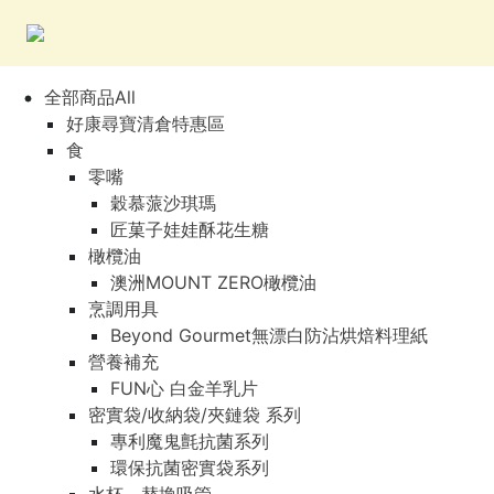
全部商品All
好康尋寶清倉特惠區
食
零嘴
穀慕蒎沙琪瑪
匠菓子娃娃酥花生糖
橄欖油
澳洲MOUNT ZERO橄欖油
烹調用具
Beyond Gourmet無漂白防沾烘焙料理紙
營養補充
FUN心 白金羊乳片
密實袋/收納袋/夾鏈袋 系列
專利魔鬼氈抗菌系列
環保抗菌密實袋系列