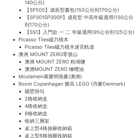
140公分)
【SP505】成長型書包(150公分到170公分)
【SP301SP300P】成長型 中高年級適用(130公分
到170公分)
【SS1】入門款 一 二 年級適用(95公分到125公分)
Picasso Tiles磁力積木
Picasso Tiles磁力積木迷宮軌道
澳洲 MOUNT ZERO零號山
澳洲 MOUNT ZERO 粉湖鹽
澳洲MOUNT ZERO 橄欖油
Moulamein慕樂明燕麥(澳洲)
Room Copenhagen 樂高 LEGO (丹麥Denmark)
牆壁掛勾
2格收納盒
4格收納盒
8格收納盒
收納三層架
桌上型4格抽屜收納箱
桌上型8格抽屜收納箱