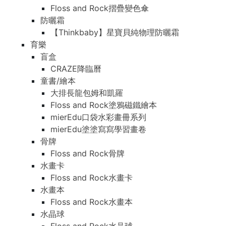
Floss and Rock摺疊變色傘
防曬霜
【Thinkbaby】星寶貝純物理防曬霜
育樂
盲盒
CRAZE降臨曆
童書/繪本
大排長龍包姆和凱羅
Floss and Rock塗鴉磁鐵繪本
mierEdu口袋水彩畫冊系列
mierEdu塗塗寫寫學習畫卷
骨牌
Floss and Rock骨牌
水畫卡
Floss and Rock水畫卡
水畫本
Floss and Rock水畫本
水晶球