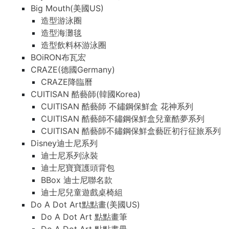
Big Mouth(美國US)
造型游泳圈
造型海灘毯
造型飲料杯游泳圈
BOiRON布瓦宏
CRAZE(德國Germany)
CRAZE降臨曆
CUITISAN 酷藝師(韓國Korea)
CUITISAN 酷藝師 不鏽鋼保鮮盒 花神系列
CUITISAN 酷藝師不鏽鋼保鮮盒兒童酷夢系列
CUITISAN 酷藝師不鏽鋼保鮮盒藝匠初行征旅系列
Disney迪士尼系列
迪士尼系列泳裝
迪士尼寶寶護頭背包
BBox 迪士尼聯名款
迪士尼兒童遊戲桌椅組
Do A Dot Art點點畫(美國US)
Do A Dot Art 點點畫筆