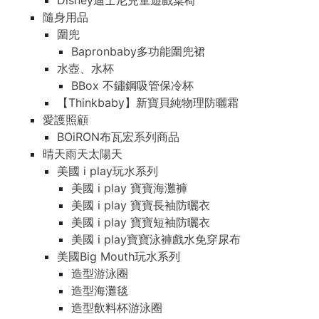
Disney迪士尼兒童遊戲桌椅
隨身用品
圍兜
Bapronbaby多功能圍兜裙
水壺、水杯
BBox 不鏽鋼吸管保冷杯
【Thinkbaby】新寶貝純物理防曬霜
愛護照顧
BOiRON布瓦宏系列商品
晴天雨天太陽天
美國 i play玩水系列
美國 i play 寶寶海灘褲
美國 i play 寶寶長袖防曬衣
美國 i play 寶寶短袖防曬衣
美國 i play寶寶泳褲戲水免穿尿布
美國Big Mouth玩水系列
造型游泳圈
造型海灘毯
造型飲料杯游泳圈