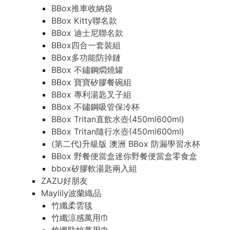
BBox推車收納袋
BBox Kitty聯名款
BBox 迪士尼聯名款
BBox四合一套裝組
BBox多功能防掉鏈
BBox 不鏽鋼燜燒罐
BBox 寶寶矽膠餐碗組
BBox 專利湯匙叉子組
BBox 不鏽鋼吸管保冷杯
BBox Tritan直飲水壺(450ml600ml)
BBox Tritan隨行水壺(450ml600ml)
(第二代)升級版 澳洲 BBox 防漏學習水杯
BBox 野餐便當盒迷你野餐便當盒零食盒
bbox矽膠軟湯匙兩入組
ZAZU好朋友
Maylily波蘭織品
竹纖柔雲毯
竹纖涼感萬用巾