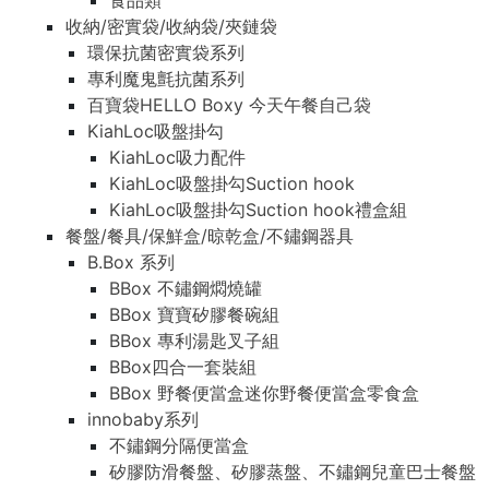
食品類
收納/密實袋/收納袋/夾鏈袋
環保抗菌密實袋系列
專利魔鬼氈抗菌系列
百寶袋HELLO Boxy 今天午餐自己袋
KiahLoc吸盤掛勾
KiahLoc吸力配件
KiahLoc吸盤掛勾Suction hook
KiahLoc吸盤掛勾Suction hook禮盒組
餐盤/餐具/保鮮盒/晾乾盒/不鏽鋼器具
B.Box 系列
BBox 不鏽鋼燜燒罐
BBox 寶寶矽膠餐碗組
BBox 專利湯匙叉子組
BBox四合一套裝組
BBox 野餐便當盒迷你野餐便當盒零食盒
innobaby系列
不鏽鋼分隔便當盒
矽膠防滑餐盤、矽膠蒸盤、不鏽鋼兒童巴士餐盤