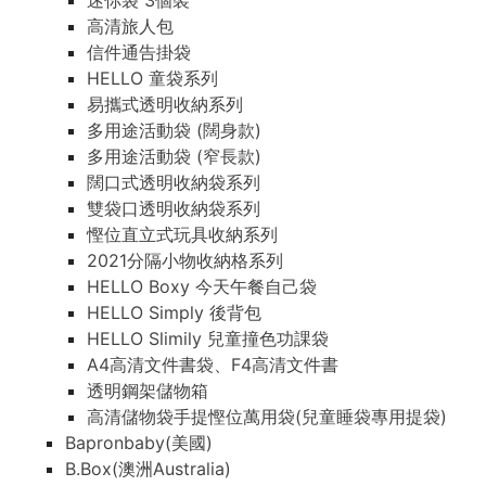
迷你袋 3個裝
高清旅人包
信件通告掛袋
HELLO 童袋系列
易攜式透明收納系列
多用途活動袋 (闊身款)
多用途活動袋 (窄長款)
闊口式透明收納袋系列
雙袋口透明收納袋系列
慳位直立式玩具收納系列
2021分隔小物收納格系列
HELLO Boxy 今天午餐自己袋
HELLO Simply 後背包
HELLO Slimily 兒童撞色功課袋
A4高清文件書袋、F4高清文件書
透明鋼架儲物箱
高清儲物袋手提慳位萬用袋(兒童睡袋專用提袋)
Bapronbaby(美國)
B.Box(澳洲Australia)