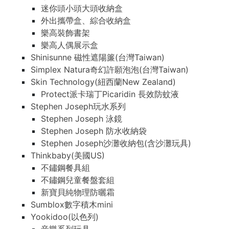
迷你頭小頭大頭收納盒
外出攜帶盒、綜合收納盒
樂高裝飾書架
樂高人偶展示盒
Shinisunne 磁性遮陽簾(台灣Taiwan)
Simplex Natura奇幻許願泡泡(台灣Taiwan)
Skin Technology(紐西蘭New Zealand)
Protect派卡瑞丁Picaridin 長效防蚊液
Stephen Joseph玩水系列
Stephen Joseph 泳鏡
Stephen Joseph 防水收納袋
Stephen Joseph沙灘收納包(含沙灘玩具)
Thinkbaby(美國US)
不鏽鋼餐具組
不鏽鋼兒童餐盤套組
新寶貝純物理防曬霜
Sumblox數字積木mini
Yookidoo(以色列)