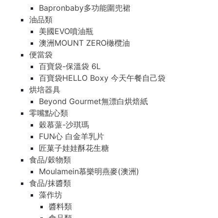
Bapronbaby多功能圍兜裙
油品類
美國EVO噴油瓶
澳洲MOUNT ZERO橄欖油
便當袋
百寶袋-保溫袋 6L
百寶袋HELLO Boxy 今天午餐自己袋
烘培器具
Beyond Gourmet無漂白烘焙紙
零嘴點心類
穀慕蒎-沙琪瑪
FUN心 白金羊乳片
匠菓子娃娃酥花生糖
食品/穀物類
Moulamein慕樂明燕麥(澳洲)
食品/抹醬類
藻作坊
醬料類