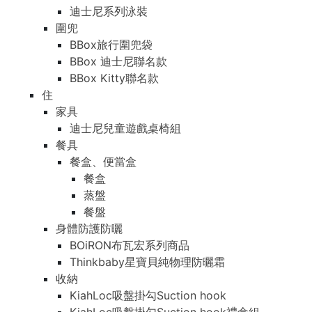
迪士尼系列泳裝
圍兜
BBox旅行圍兜袋
BBox 迪士尼聯名款
BBox Kitty聯名款
住
家具
迪士尼兒童遊戲桌椅組
餐具
餐盒、便當盒
餐盒
蒸盤
餐盤
身體防護防曬
BOiRON布瓦宏系列商品
Thinkbaby星寶貝純物理防曬霜
收納
KiahLoc吸盤掛勾Suction hook