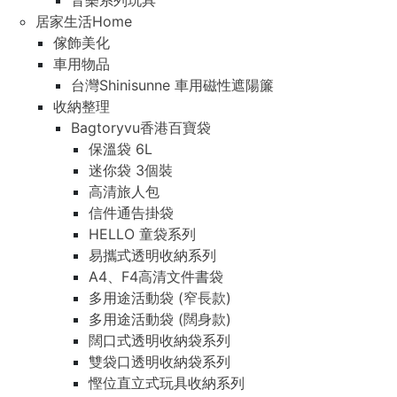
音樂系列玩具
居家生活Home
傢飾美化
車用物品
台灣Shinisunne 車用磁性遮陽簾
收納整理
Bagtoryvu香港百寶袋
保溫袋 6L
迷你袋 3個裝
高清旅人包
信件通告掛袋
HELLO 童袋系列
易攜式透明收納系列
A4、F4高清文件書袋
多用途活動袋 (窄長款)
多用途活動袋 (闊身款)
闊口式透明收納袋系列
雙袋口透明收納袋系列
慳位直立式玩具收納系列