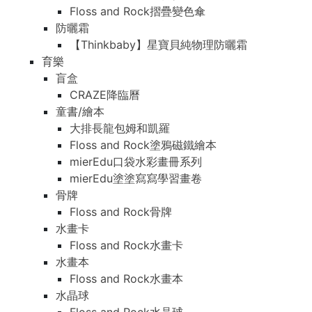
Floss and Rock摺疊變色傘
防曬霜
【Thinkbaby】星寶貝純物理防曬霜
育樂
盲盒
CRAZE降臨曆
童書/繪本
大排長龍包姆和凱羅
Floss and Rock塗鴉磁鐵繪本
mierEdu口袋水彩畫冊系列
mierEdu塗塗寫寫學習畫卷
骨牌
Floss and Rock骨牌
水畫卡
Floss and Rock水畫卡
水畫本
Floss and Rock水畫本
水晶球