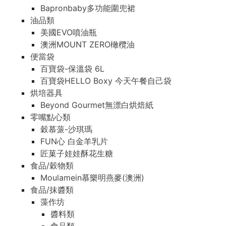
Bapronbaby多功能圍兜裙
油品類
美國EVO噴油瓶
澳洲MOUNT ZERO橄欖油
便當袋
百寶袋-保溫袋 6L
百寶袋HELLO Boxy 今天午餐自己袋
烘培器具
Beyond Gourmet無漂白烘焙紙
零嘴點心類
穀慕蒎-沙琪瑪
FUN心 白金羊乳片
匠菓子娃娃酥花生糖
食品/穀物類
Moulamein慕樂明燕麥(澳洲)
食品/抹醬類
藻作坊
醬料類