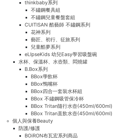
thinkbaby系列
不鏽鋼餐具組
不鏽鋼兒童餐盤套組
CUITISAN 酷藝師 不鏽鋼系列
花神系列
藝匠、初行、征旅系列
兒童酷夢系列
eLIpseKids 幼兒Easy學習吸盤碗
水杯、保溫杯、水壺類、悶燒罐
B.Box系列
BBox學飲杯
BBox鴨嘴杯
BBox四合一套裝水杯組
BBox 不鏽鋼吸管保冷杯
BBox Tritan隨行水壺(450ml/600ml)
BBox Tritan直飲水壺(450ml/600ml)
個人與保養Beauty
防護/修護
BOiRON布瓦宏系列商品