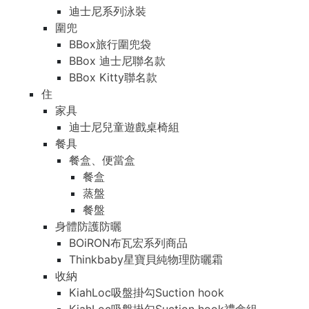
迪士尼系列泳裝
圍兜
BBox旅行圍兜袋
BBox 迪士尼聯名款
BBox Kitty聯名款
住
家具
迪士尼兒童遊戲桌椅組
餐具
餐盒、便當盒
餐盒
蒸盤
餐盤
身體防護防曬
BOiRON布瓦宏系列商品
Thinkbaby星寶貝純物理防曬霜
收納
KiahLoc吸盤掛勾Suction hook