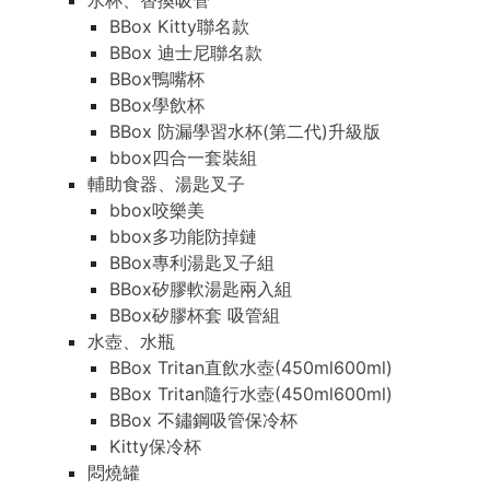
水杯、替換吸管
BBox Kitty聯名款
BBox 迪士尼聯名款
BBox鴨嘴杯
BBox學飲杯
BBox 防漏學習水杯(第二代)升級版
bbox四合一套裝組
輔助食器、湯匙叉子
bbox咬樂美
bbox多功能防掉鏈
BBox專利湯匙叉子組
BBox矽膠軟湯匙兩入組
BBox矽膠杯套 吸管組
水壺、水瓶
BBox Tritan直飲水壺(450ml600ml)
BBox Tritan隨行水壺(450ml600ml)
BBox 不鏽鋼吸管保冷杯
Kitty保冷杯
悶燒罐