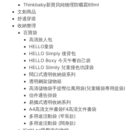
Thinkbaby新寶貝純物理防曬霜89ml
文創商品
舒適穿搭
收納整理
百寶袋
高清旅人包
HELLO童袋
HELLO Simply 後背包
HELLO Boxy 今天午餐自己袋
HELLO Slimily 兒童撞色功課袋
闊口式透明收納袋系列
透明鋼架儲物箱
高清儲物袋手提慳位萬用袋(兒童睡袋專用提袋)
信件通告掛袋
易攜式透明收納系列
A4高清文件書袋F4高清文件書袋
多用途活動袋 (窄長款)
多用途活動袋 (闊身款)