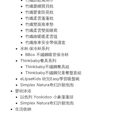
竹纖防蚊萬用巾
竹纖愛睏寶貝枕
竹纖嬰童防晃枕
竹纖柔雲蓬蓬枕
竹纖雙面推車墊
竹纖柔雲雙面睡窩
竹纖維暖暖柔雲毯
竹纖推車安全帶保護套
水杯.保冷杯系列
BBox 不鏽鋼吸管保冷杯
Thinkbaby餐具系列
Thinkbaby不鏽鋼餐具組
Thinkbaby不鏽鋼兒童餐盤套組
eLIpseKids 幼兒Easy學習吸盤碗
Simplex Natura奇幻許願泡泡
嬰幼沐浴
以色列 Yookidoo 小象蓮蓬頭
Simplex Natura奇幻許願泡泡
生活收納