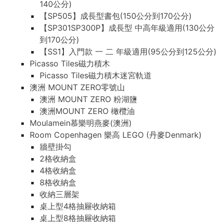
140公分)
【SP505】成長型書包(150公分到170公分)
【SP301SP300P】成長型 中高年級適用(130公分
到170公分)
【SS1】入門款 一 二 年級適用(95公分到125公分)
Picasso Tiles磁力積木
Picasso Tiles磁力積木迷宮軌道
澳洲 MOUNT ZERO零號山
澳洲 MOUNT ZERO 粉湖鹽
澳洲MOUNT ZERO 橄欖油
Moulamein慕樂明燕麥(澳洲)
Room Copenhagen 樂高 LEGO (丹麥Denmark)
牆壁掛勾
2格收納盒
4格收納盒
8格收納盒
收納三層架
桌上型4格抽屜收納箱
桌上型8格抽屜收納箱