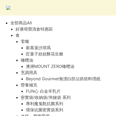
全部商品All
好康尋寶清倉特惠區
食
零嘴
穀慕蒎沙琪瑪
匠菓子娃娃酥花生糖
橄欖油
澳洲MOUNT ZERO橄欖油
烹調用具
Beyond Gourmet無漂白防沾烘焙料理紙
營養補充
FUN心 白金羊乳片
密實袋/收納袋/夾鏈袋 系列
專利魔鬼氈抗菌系列
環保抗菌密實袋系列