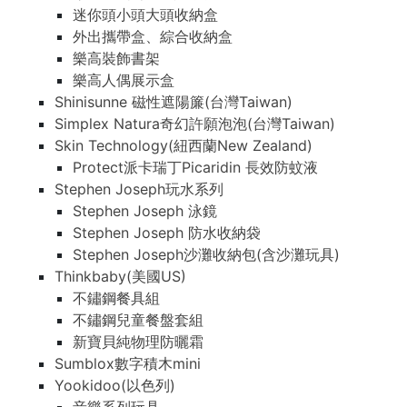
迷你頭小頭大頭收納盒
外出攜帶盒、綜合收納盒
樂高裝飾書架
樂高人偶展示盒
Shinisunne 磁性遮陽簾(台灣Taiwan)
Simplex Natura奇幻許願泡泡(台灣Taiwan)
Skin Technology(紐西蘭New Zealand)
Protect派卡瑞丁Picaridin 長效防蚊液
Stephen Joseph玩水系列
Stephen Joseph 泳鏡
Stephen Joseph 防水收納袋
Stephen Joseph沙灘收納包(含沙灘玩具)
Thinkbaby(美國US)
不鏽鋼餐具組
不鏽鋼兒童餐盤套組
新寶貝純物理防曬霜
Sumblox數字積木mini
Yookidoo(以色列)