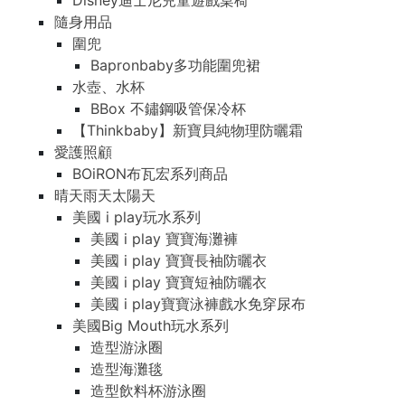
Disney迪士尼兒童遊戲桌椅
隨身用品
圍兜
Bapronbaby多功能圍兜裙
水壺、水杯
BBox 不鏽鋼吸管保冷杯
【Thinkbaby】新寶貝純物理防曬霜
愛護照顧
BOiRON布瓦宏系列商品
晴天雨天太陽天
美國 i play玩水系列
美國 i play 寶寶海灘褲
美國 i play 寶寶長袖防曬衣
美國 i play 寶寶短袖防曬衣
美國 i play寶寶泳褲戲水免穿尿布
美國Big Mouth玩水系列
造型游泳圈
造型海灘毯
造型飲料杯游泳圈