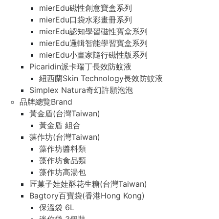
mierEdu磁性創意寶盒系列
mierEdu口袋水彩畫冊系列
mierEdu認知學習磁性寶盒系列
mierEdu邏輯智能學習寶盒系列
mierEdu小畫家隨行磁性版系列
Picaridin派卡瑞丁長效防蚊液
紐西蘭Skin Technology長效防蚊液
Simplex Natura奇幻許願泡泡
品牌總覽Brand
黃金盾(台灣Taiwan)
黃金盾 組合
藻作坊(台灣Taiwan)
藻作坊醬料類
藻作坊食品類
藻作坊高湯包
匠菓子娃娃酥花生糖(台灣Taiwan)
Bagtory百寶袋(香港Hong Kong)
保溫袋 6L