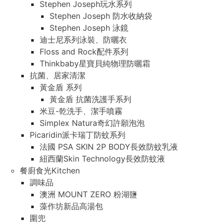
Stephen Joseph玩水系列
Stephen Joseph 防水收納袋
Stephen Joseph 泳鏡
迪士尼系列泳裝、防曬衣
Floss and Rock配件系列
Thinkbaby星寶貝純物理防曬霜
抗菌、居家清潔
黃金盾 系列
黃金盾 抗菌洗護手系列
米豆-乾洗手、潔手噴霧
Simplex Natura奇幻許願泡泡
Picaridin派卡瑞丁防蚊系列
法國 PSA SKIN 2P BODY長效防蚊乳液
紐西蘭Skin Technology長效防蚊液
餐廚食光Kitchen
調味品
澳洲 MOUNT ZERO 粉湖鹽
藻作坊新品高湯包
圍兜