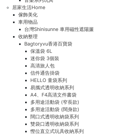
音樂系列玩具
居家生活Home
傢飾美化
車用物品
台灣Shinisunne 車用磁性遮陽簾
收納整理
Bagtoryvu香港百寶袋
保溫袋 6L
迷你袋 3個裝
高清旅人包
信件通告掛袋
HELLO 童袋系列
易攜式透明收納系列
A4、F4高清文件書袋
多用途活動袋 (窄長款)
多用途活動袋 (闊身款)
闊口式透明收納袋系列
雙袋口透明收納袋系列
慳位直立式玩具收納系列