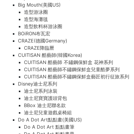
Big Mouth(美國US)
造型游泳圈
造型海灘毯
造型飲料杯游泳圈
BOiRON布瓦宏
CRAZE(德國Germany)
CRAZE降臨曆
CUITISAN 酷藝師(韓國Korea)
CUITISAN 酷藝師 不鏽鋼保鮮盒 花神系列
CUITISAN 酷藝師不鏽鋼保鮮盒兒童酷夢系列
CUITISAN 酷藝師不鏽鋼保鮮盒藝匠初行征旅系列
Disney迪士尼系列
迪士尼系列泳裝
迪士尼寶寶護頭背包
BBox 迪士尼聯名款
迪士尼兒童遊戲桌椅組
Do A Dot Art點點畫(美國US)
Do A Dot Art 點點畫筆