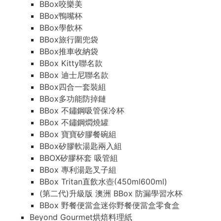
BBox咬樂美
BBox鴨嘴杯
BBox學飲杯
BBox旅行圍兜袋
BBox推車收納袋
BBox Kitty聯名款
BBox 迪士尼聯名款
BBox四合一套裝組
BBox多功能防掉鏈
BBox 不鏽鋼吸管保冷杯
BBox 不鏽鋼燜燒罐
BBox 寶寶矽膠餐碗組
BBox矽膠軟湯匙兩入組
BBOX矽膠杯套 吸管組
BBox 專利湯匙叉子組
BBox Tritan直飲水壺(450ml600ml)
(第二代)升級版 澳洲 BBox 防漏學習水杯
BBox 野餐便當盒迷你野餐便當盒零食盒
Beyond Gourmet烘焙料理紙