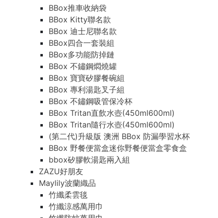
BBox推車收納袋
BBox Kitty聯名款
BBox 迪士尼聯名款
BBox四合一套裝組
BBox多功能防掉鏈
BBox 不鏽鋼燜燒罐
BBox 寶寶矽膠餐碗組
BBox 專利湯匙叉子組
BBox 不鏽鋼吸管保冷杯
BBox Tritan直飲水壺(450ml600ml)
BBox Tritan隨行水壺(450ml600ml)
(第二代)升級版 澳洲 BBox 防漏學習水杯
BBox 野餐便當盒迷你野餐便當盒零食盒
bbox矽膠軟湯匙兩入組
ZAZU好朋友
Maylily波蘭織品
竹纖柔雲毯
竹纖涼感萬用巾