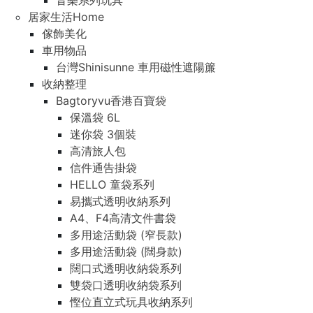
音樂系列玩具
居家生活Home
傢飾美化
車用物品
台灣Shinisunne 車用磁性遮陽簾
收納整理
Bagtoryvu香港百寶袋
保溫袋 6L
迷你袋 3個裝
高清旅人包
信件通告掛袋
HELLO 童袋系列
易攜式透明收納系列
A4、F4高清文件書袋
多用途活動袋 (窄長款)
多用途活動袋 (闊身款)
闊口式透明收納袋系列
雙袋口透明收納袋系列
慳位直立式玩具收納系列