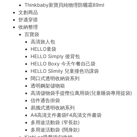
Thinkbaby新寶貝純物理防曬霜89ml
文創商品
舒適穿搭
收納整理
百寶袋
高清旅人包
HELLO童袋
HELLO Simply 後背包
HELLO Boxy 今天午餐自己袋
HELLO Slimily 兒童撞色功課袋
闊口式透明收納袋系列
透明鋼架儲物箱
高清儲物袋手提慳位萬用袋(兒童睡袋專用提袋)
信件通告掛袋
易攜式透明收納系列
A4高清文件書袋F4高清文件書袋
多用途活動袋 (窄長款)
多用途活動袋 (闊身款)