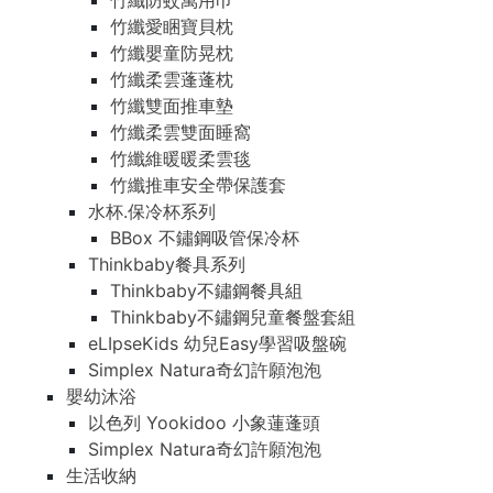
竹纖防蚊萬用巾
竹纖愛睏寶貝枕
竹纖嬰童防晃枕
竹纖柔雲蓬蓬枕
竹纖雙面推車墊
竹纖柔雲雙面睡窩
竹纖維暖暖柔雲毯
竹纖推車安全帶保護套
水杯.保冷杯系列
BBox 不鏽鋼吸管保冷杯
Thinkbaby餐具系列
Thinkbaby不鏽鋼餐具組
Thinkbaby不鏽鋼兒童餐盤套組
eLIpseKids 幼兒Easy學習吸盤碗
Simplex Natura奇幻許願泡泡
嬰幼沐浴
以色列 Yookidoo 小象蓮蓬頭
Simplex Natura奇幻許願泡泡
生活收納