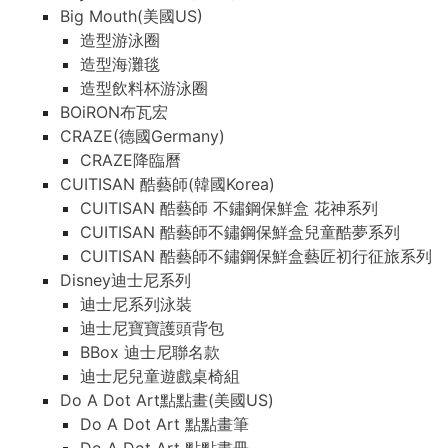
Big Mouth(美國US)
造型游泳圈
造型海灘毯
造型飲料杯游泳圈
BOiRON布瓦宏
CRAZE(德國Germany)
CRAZE降臨曆
CUITISAN 酷藝師(韓國Korea)
CUITISAN 酷藝師 不鏽鋼保鮮盒 花神系列
CUITISAN 酷藝師不鏽鋼保鮮盒兒童酷夢系列
CUITISAN 酷藝師不鏽鋼保鮮盒藝匠初行征旅系列
Disney迪士尼系列
迪士尼系列泳裝
迪士尼寶寶護頭背包
BBox 迪士尼聯名款
迪士尼兒童遊戲桌椅組
Do A Dot Art點點畫(美國US)
Do A Dot Art 點點畫筆