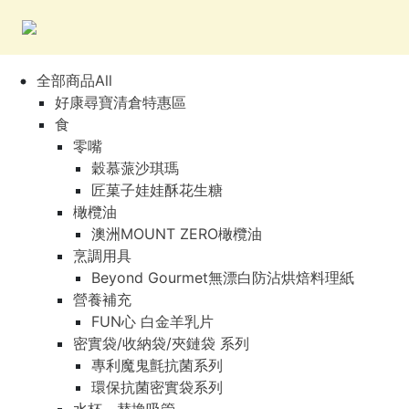
全部商品All
好康尋寶清倉特惠區
食
零嘴
穀慕蒎沙琪瑪
匠菓子娃娃酥花生糖
橄欖油
澳洲MOUNT ZERO橄欖油
烹調用具
Beyond Gourmet無漂白防沾烘焙料理紙
營養補充
FUN心 白金羊乳片
密實袋/收納袋/夾鏈袋 系列
專利魔鬼氈抗菌系列
環保抗菌密實袋系列