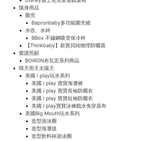
Disney迪士尼兒童遊戲桌椅
隨身用品
圍兜
Bapronbaby多功能圍兜裙
水壺、水杯
BBox 不鏽鋼吸管保冷杯
【Thinkbaby】新寶貝純物理防曬霜
愛護照顧
BOiRON布瓦宏系列商品
晴天雨天太陽天
美國 i play玩水系列
美國 i play 寶寶海灘褲
美國 i play 寶寶長袖防曬衣
美國 i play 寶寶短袖防曬衣
美國 i play寶寶泳褲戲水免穿尿布
美國Big Mouth玩水系列
造型游泳圈
造型海灘毯
造型飲料杯游泳圈