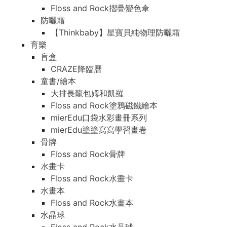
Floss and Rock摺疊變色傘
防曬霜
【Thinkbaby】星寶貝純物理防曬霜
育樂
盲盒
CRAZE降臨曆
童書/繪本
大排長龍包姆和凱羅
Floss and Rock塗鴉磁鐵繪本
mierEdu口袋水彩畫冊系列
mierEdu塗塗寫寫學習畫卷
骨牌
Floss and Rock骨牌
水畫卡
Floss and Rock水畫卡
水畫本
Floss and Rock水畫本
水晶球