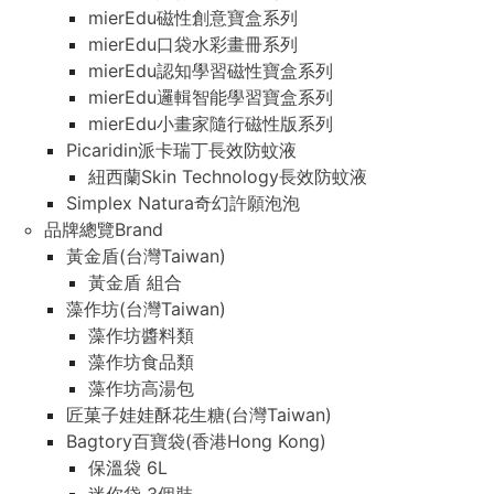
mierEdu磁性創意寶盒系列
mierEdu口袋水彩畫冊系列
mierEdu認知學習磁性寶盒系列
mierEdu邏輯智能學習寶盒系列
mierEdu小畫家隨行磁性版系列
Picaridin派卡瑞丁長效防蚊液
紐西蘭Skin Technology長效防蚊液
Simplex Natura奇幻許願泡泡
品牌總覽Brand
黃金盾(台灣Taiwan)
黃金盾 組合
藻作坊(台灣Taiwan)
藻作坊醬料類
藻作坊食品類
藻作坊高湯包
匠菓子娃娃酥花生糖(台灣Taiwan)
Bagtory百寶袋(香港Hong Kong)
保溫袋 6L