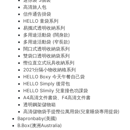
迷你袋 3個裝
高清旅人包
信件通告掛袋
HELLO 童袋系列
易攜式透明收納系列
多用途活動袋 (闊身款)
多用途活動袋 (窄長款)
闊口式透明收納袋系列
雙袋口透明收納袋系列
慳位直立式玩具收納系列
2021分隔小物收納格系列
HELLO Boxy 今天午餐自己袋
HELLO Simply 後背包
HELLO Slimily 兒童撞色功課袋
A4高清文件書袋、F4高清文件書
透明鋼架儲物箱
高清儲物袋手提慳位萬用袋(兒童睡袋專用提袋)
Bapronbaby(美國)
B.Box(澳洲Australia)