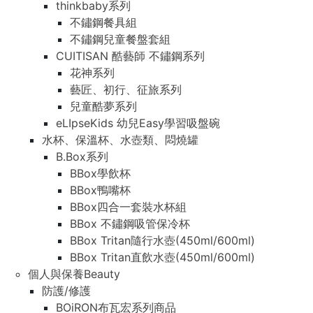
thinkbaby系列
不鏽鋼餐具組
不鏽鋼兒童餐盤套組
CUITISAN 酷藝師 不鏽鋼系列
花神系列
藝匠、初行、征旅系列
兒童酷夢系列
eLIpseKids 幼兒Easy學習吸盤碗
水杯、保溫杯、水壺類、悶燒罐
B.Box系列
BBox學飲杯
BBox鴨嘴杯
BBox四合一套裝水杯組
BBox 不鏽鋼吸管保冷杯
BBox Tritan隨行水壺(450ml/600ml)
BBox Tritan直飲水壺(450ml/600ml)
個人與保養Beauty
防護/修護
BOiRON布瓦宏系列商品