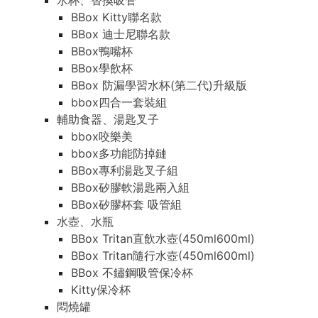
水杯、替換吸管
BBox Kitty聯名款
BBox 迪士尼聯名款
BBox鴨嘴杯
BBox學飲杯
BBox 防漏學習水杯(第二代)升級版
bbox四合一套裝組
輔助食器、湯匙叉子
bbox咬樂美
bbox多功能防掉鏈
BBox專利湯匙叉子組
BBox矽膠軟湯匙兩入組
BBox矽膠杯套 吸管組
水壺、水瓶
BBox Tritan直飲水壺(450ml600ml)
BBox Tritan隨行水壺(450ml600ml)
BBox 不鏽鋼吸管保冷杯
Kitty保冷杯
悶燒罐