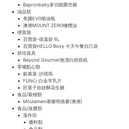
Bapronbaby多功能圍兜裙
油品類
美國EVO噴油瓶
澳洲MOUNT ZERO橄欖油
便當袋
百寶袋-保溫袋 6L
百寶袋HELLO Boxy 今天午餐自己袋
烘培器具
Beyond Gourmet無漂白烘焙紙
零嘴點心類
穀慕蒎-沙琪瑪
FUN心 白金羊乳片
匠菓子娃娃酥花生糖
食品/穀物類
Moulamein慕樂明燕麥(澳洲)
食品/抹醬類
藻作坊
醬料類