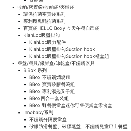
食品類
收納/密實袋/收納袋/夾鏈袋
環保抗菌密實袋系列
專利魔鬼氈抗菌系列
百寶袋HELLO Boxy 今天午餐自己袋
KiahLoc吸盤掛勾
KiahLoc吸力配件
KiahLoc吸盤掛勾Suction hook
KiahLoc吸盤掛勾Suction hook禮盒組
餐盤/餐具/保鮮盒/晾乾盒/不鏽鋼器具
B.Box 系列
BBox 不鏽鋼燜燒罐
BBox 寶寶矽膠餐碗組
BBox 專利湯匙叉子組
BBox四合一套裝組
BBox 野餐便當盒迷你野餐便當盒零食盒
innobaby系列
不鏽鋼分隔便當盒
矽膠防滑餐盤、矽膠蒸盤、不鏽鋼兒童巴士餐盤