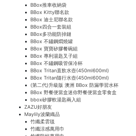
BBox推車收納袋
BBox Kitty聯名款
BBox 迪士尼聯名款
BBox四合一套裝組
BBox多功能防掉鏈
BBox 不鏽鋼燜燒罐
BBox 寶寶矽膠餐碗組
BBox 專利湯匙叉子組
BBox 不鏽鋼吸管保冷杯
BBox Tritan直飲水壺(450ml600ml)
BBox Tritan隨行水壺(450ml600ml)
(第二代)升級版 澳洲 BBox 防漏學習水杯
BBox 野餐便當盒迷你野餐便當盒零食盒
bbox矽膠軟湯匙兩入組
ZAZU好朋友
Maylily波蘭織品
竹纖柔雲毯
竹纖涼感萬用巾