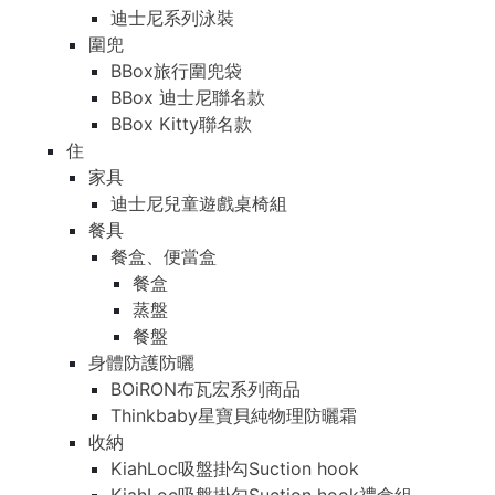
迪士尼系列泳裝
圍兜
BBox旅行圍兜袋
BBox 迪士尼聯名款
BBox Kitty聯名款
住
家具
迪士尼兒童遊戲桌椅組
餐具
餐盒、便當盒
餐盒
蒸盤
餐盤
身體防護防曬
BOiRON布瓦宏系列商品
Thinkbaby星寶貝純物理防曬霜
收納
KiahLoc吸盤掛勾Suction hook