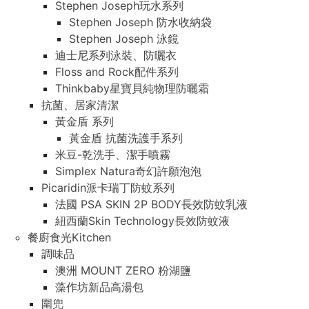
Stephen Joseph玩水系列
Stephen Joseph 防水收納袋
Stephen Joseph 泳鏡
迪士尼系列泳裝、防曬衣
Floss and Rock配件系列
Thinkbaby星寶貝純物理防曬霜
抗菌、居家清潔
黃金盾 系列
黃金盾 抗菌洗護手系列
米豆-乾洗手、潔手噴霧
Simplex Natura奇幻許願泡泡
Picaridin派卡瑞丁防蚊系列
法國 PSA SKIN 2P BODY長效防蚊乳液
紐西蘭Skin Technology長效防蚊液
餐廚食光Kitchen
調味品
澳洲 MOUNT ZERO 粉湖鹽
藻作坊新品高湯包
圍兜