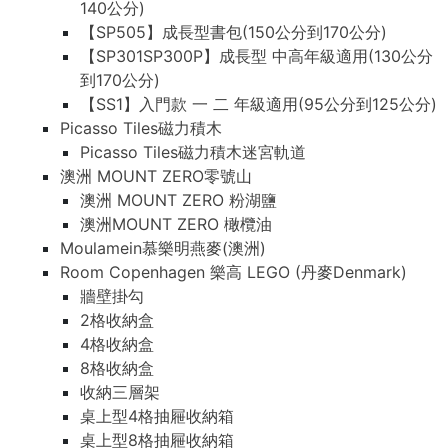
140公分)
【SP505】成長型書包(150公分到170公分)
【SP301SP300P】成長型 中高年級適用(130公分
到170公分)
【SS1】入門款 一 二 年級適用(95公分到125公分)
Picasso Tiles磁力積木
Picasso Tiles磁力積木迷宮軌道
澳洲 MOUNT ZERO零號山
澳洲 MOUNT ZERO 粉湖鹽
澳洲MOUNT ZERO 橄欖油
Moulamein慕樂明燕麥(澳洲)
Room Copenhagen 樂高 LEGO (丹麥Denmark)
牆壁掛勾
2格收納盒
4格收納盒
8格收納盒
收納三層架
桌上型4格抽屜收納箱
桌上型8格抽屜收納箱