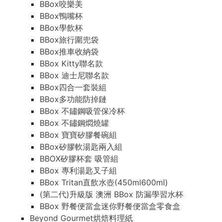
BBox咬樂美
BBox鴨嘴杯
BBox學飲杯
BBox旅行圍兜袋
BBox推車收納袋
BBox Kitty聯名款
BBox 迪士尼聯名款
BBox四合一套裝組
BBox多功能防掉鏈
BBox 不鏽鋼吸管保冷杯
BBox 不鏽鋼燜燒罐
BBox 寶寶矽膠餐碗組
BBox矽膠軟湯匙兩入組
BBOX矽膠杯套 吸管組
BBox 專利湯匙叉子組
BBox Tritan直飲水壺(450ml600ml)
(第二代)升級版 澳洲 BBox 防漏學習水杯
BBox 野餐便當盒迷你野餐便當盒零食盒
Beyond Gourmet烘焙料理紙