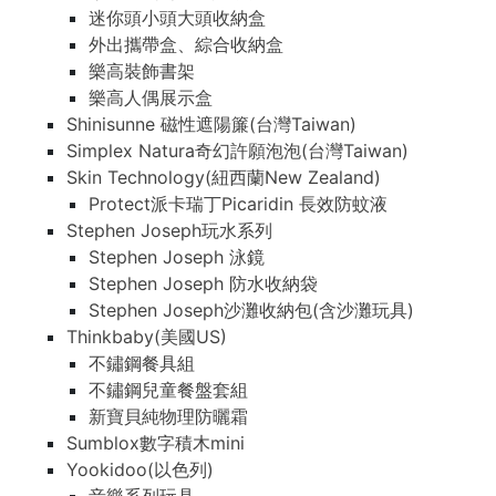
迷你頭小頭大頭收納盒
外出攜帶盒、綜合收納盒
樂高裝飾書架
樂高人偶展示盒
Shinisunne 磁性遮陽簾(台灣Taiwan)
Simplex Natura奇幻許願泡泡(台灣Taiwan)
Skin Technology(紐西蘭New Zealand)
Protect派卡瑞丁Picaridin 長效防蚊液
Stephen Joseph玩水系列
Stephen Joseph 泳鏡
Stephen Joseph 防水收納袋
Stephen Joseph沙灘收納包(含沙灘玩具)
Thinkbaby(美國US)
不鏽鋼餐具組
不鏽鋼兒童餐盤套組
新寶貝純物理防曬霜
Sumblox數字積木mini
Yookidoo(以色列)