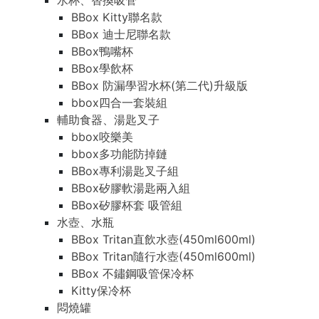
水杯、替換吸管
BBox Kitty聯名款
BBox 迪士尼聯名款
BBox鴨嘴杯
BBox學飲杯
BBox 防漏學習水杯(第二代)升級版
bbox四合一套裝組
輔助食器、湯匙叉子
bbox咬樂美
bbox多功能防掉鏈
BBox專利湯匙叉子組
BBox矽膠軟湯匙兩入組
BBox矽膠杯套 吸管組
水壺、水瓶
BBox Tritan直飲水壺(450ml600ml)
BBox Tritan隨行水壺(450ml600ml)
BBox 不鏽鋼吸管保冷杯
Kitty保冷杯
悶燒罐