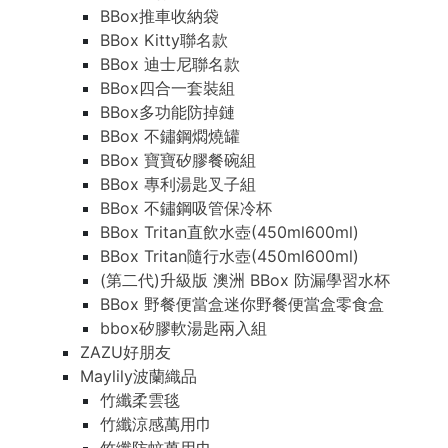
BBox推車收納袋
BBox Kitty聯名款
BBox 迪士尼聯名款
BBox四合一套裝組
BBox多功能防掉鏈
BBox 不鏽鋼燜燒罐
BBox 寶寶矽膠餐碗組
BBox 專利湯匙叉子組
BBox 不鏽鋼吸管保冷杯
BBox Tritan直飲水壺(450ml600ml)
BBox Tritan隨行水壺(450ml600ml)
(第二代)升級版 澳洲 BBox 防漏學習水杯
BBox 野餐便當盒迷你野餐便當盒零食盒
bbox矽膠軟湯匙兩入組
ZAZU好朋友
Maylily波蘭織品
竹纖柔雲毯
竹纖涼感萬用巾