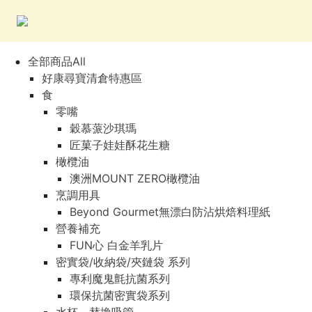
全部商品All
好康尋寶清倉特惠區
食
零嘴
穀慕蒎沙琪瑪
匠菓子娃娃酥花生糖
橄欖油
澳洲MOUNT ZERO橄欖油
烹調用具
Beyond Gourmet無漂白防沾烘焙料理紙
營養補充
FUN心 白金羊乳片
密實袋/收納袋/夾鏈袋 系列
專利魔鬼氈抗菌系列
環保抗菌密實袋系列