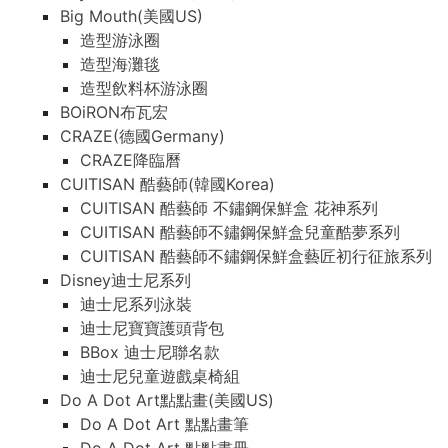
Big Mouth(美國US)
造型游泳圈
造型海灘毯
造型飲料杯游泳圈
BOiRON布瓦宏
CRAZE(德國Germany)
CRAZE降臨曆
CUITISAN 酷藝師(韓國Korea)
CUITISAN 酷藝師 不鏽鋼保鮮盒 花神系列
CUITISAN 酷藝師不鏽鋼保鮮盒兒童酷夢系列
CUITISAN 酷藝師不鏽鋼保鮮盒藝匠初行征旅系列
Disney迪士尼系列
迪士尼系列泳裝
迪士尼寶寶護頭背包
BBox 迪士尼聯名款
迪士尼兒童遊戲桌椅組
Do A Dot Art點點畫(美國US)
Do A Dot Art 點點畫筆