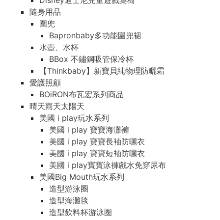
Disney迪士尼兒童遊戲桌椅
隨身用品
圍兜
Bapronbaby多功能圍兜裙
水壺、水杯
BBox 不鏽鋼吸管保冷杯
【Thinkbaby】新寶貝純物理防曬霜
愛護照顧
BOiRON布瓦宏系列商品
晴天雨天太陽天
美國 i play玩水系列
美國 i play 寶寶海灘褲
美國 i play 寶寶長袖防曬衣
美國 i play 寶寶短袖防曬衣
美國 i play寶寶泳褲戲水免穿尿布
美國Big Mouth玩水系列
造型游泳圈
造型海灘毯
造型飲料杯游泳圈