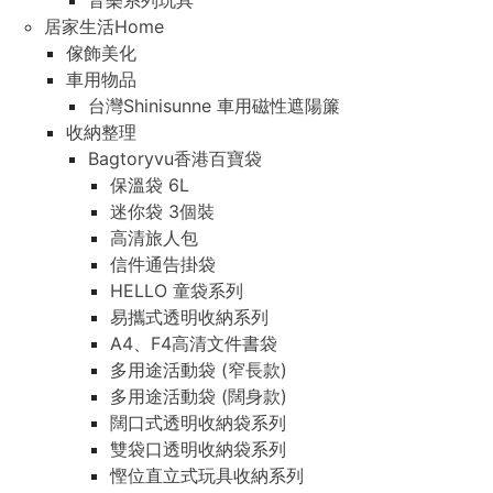
音樂系列玩具
居家生活Home
傢飾美化
車用物品
台灣Shinisunne 車用磁性遮陽簾
收納整理
Bagtoryvu香港百寶袋
保溫袋 6L
迷你袋 3個裝
高清旅人包
信件通告掛袋
HELLO 童袋系列
易攜式透明收納系列
A4、F4高清文件書袋
多用途活動袋 (窄長款)
多用途活動袋 (闊身款)
闊口式透明收納袋系列
雙袋口透明收納袋系列
慳位直立式玩具收納系列