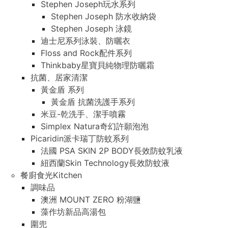
Stephen Joseph玩水系列
Stephen Joseph 防水收納袋
Stephen Joseph 泳鏡
迪士尼系列泳裝、防曬衣
Floss and Rock配件系列
Thinkbaby星寶貝純物理防曬霜
抗菌、居家清潔
黃金盾 系列
黃金盾 抗菌洗護手系列
米豆-乾洗手、潔手噴霧
Simplex Natura奇幻許願泡泡
Picaridin派卡瑞丁防蚊系列
法國 PSA SKIN 2P BODY長效防蚊乳液
紐西蘭Skin Technology長效防蚊液
餐廚食光Kitchen
調味品
澳洲 MOUNT ZERO 粉湖鹽
藻作坊新品高湯包
圍兜