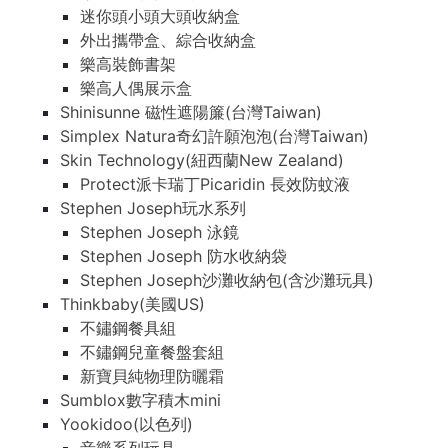
迷你頭小頭大頭收納盒
外出攜帶盒、綜合收納盒
樂高裝飾書架
樂高人偶展示盒
Shinisunne 磁性遮陽簾(台灣Taiwan)
Simplex Natura奇幻許願泡泡(台灣Taiwan)
Skin Technology(紐西蘭New Zealand)
Protect派卡瑞丁Picaridin 長效防蚊液
Stephen Joseph玩水系列
Stephen Joseph 泳鏡
Stephen Joseph 防水收納袋
Stephen Joseph沙灘收納包(含沙灘玩具)
Thinkbaby(美國US)
不鏽鋼餐具組
不鏽鋼兒童餐盤套組
新寶貝純物理防曬霜
Sumblox數字積木mini
Yookidoo(以色列)