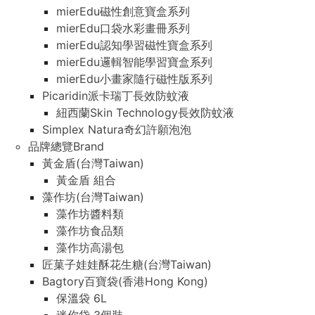
mierEdu磁性創意寶盒系列
mierEdu口袋水彩畫冊系列
mierEdu認知學習磁性寶盒系列
mierEdu邏輯智能學習寶盒系列
mierEdu小畫家隨行磁性版系列
Picaridin派卡瑞丁長效防蚊液
紐西蘭Skin Technology長效防蚊液
Simplex Natura奇幻許願泡泡
品牌總覽Brand
黃金盾(台灣Taiwan)
黃金盾 組合
藻作坊(台灣Taiwan)
藻作坊醬料類
藻作坊食品類
藻作坊高湯包
匠菓子娃娃酥花生糖(台灣Taiwan)
Bagtory百寶袋(香港Hong Kong)
保溫袋 6L