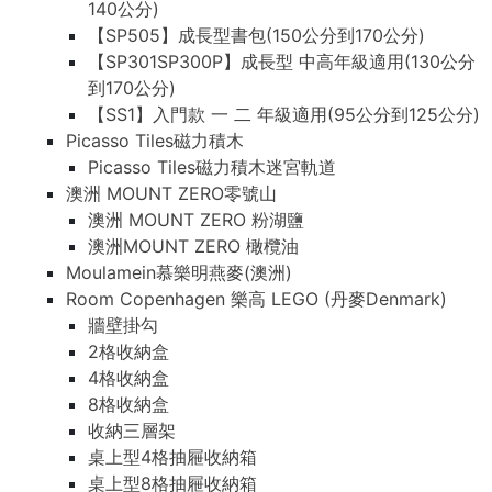
140公分)
【SP505】成長型書包(150公分到170公分)
【SP301SP300P】成長型 中高年級適用(130公分
到170公分)
【SS1】入門款 一 二 年級適用(95公分到125公分)
Picasso Tiles磁力積木
Picasso Tiles磁力積木迷宮軌道
澳洲 MOUNT ZERO零號山
澳洲 MOUNT ZERO 粉湖鹽
澳洲MOUNT ZERO 橄欖油
Moulamein慕樂明燕麥(澳洲)
Room Copenhagen 樂高 LEGO (丹麥Denmark)
牆壁掛勾
2格收納盒
4格收納盒
8格收納盒
收納三層架
桌上型4格抽屜收納箱
桌上型8格抽屜收納箱