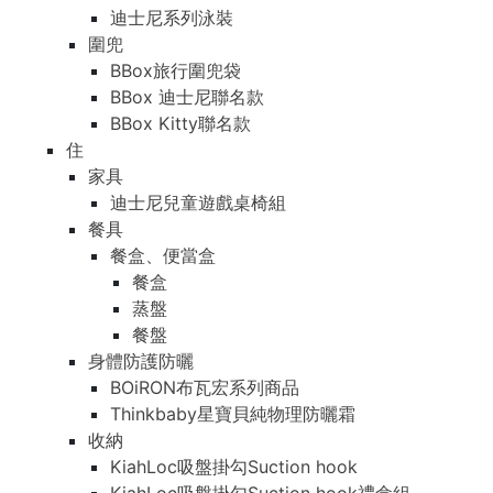
迪士尼系列泳裝
圍兜
BBox旅行圍兜袋
BBox 迪士尼聯名款
BBox Kitty聯名款
住
家具
迪士尼兒童遊戲桌椅組
餐具
餐盒、便當盒
餐盒
蒸盤
餐盤
身體防護防曬
BOiRON布瓦宏系列商品
Thinkbaby星寶貝純物理防曬霜
收納
KiahLoc吸盤掛勾Suction hook