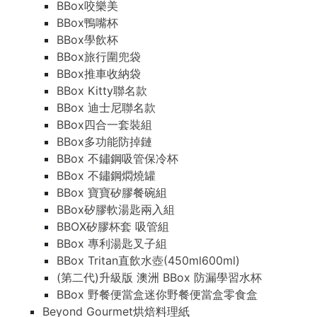
BBox咬樂美
BBox鴨嘴杯
BBox學飲杯
BBox旅行圍兜袋
BBox推車收納袋
BBox Kitty聯名款
BBox 迪士尼聯名款
BBox四合一套裝組
BBox多功能防掉鏈
BBox 不鏽鋼吸管保冷杯
BBox 不鏽鋼燜燒罐
BBox 寶寶矽膠餐碗組
BBox矽膠軟湯匙兩入組
BBOX矽膠杯套 吸管組
BBox 專利湯匙叉子組
BBox Tritan直飲水壺(450ml600ml)
(第二代)升級版 澳洲 BBox 防漏學習水杯
BBox 野餐便當盒迷你野餐便當盒零食盒
Beyond Gourmet烘焙料理紙