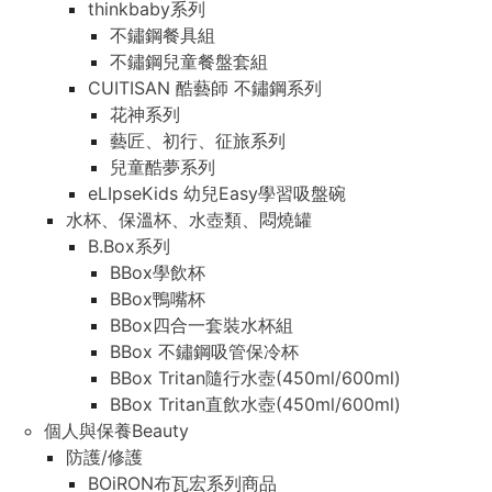
thinkbaby系列
不鏽鋼餐具組
不鏽鋼兒童餐盤套組
CUITISAN 酷藝師 不鏽鋼系列
花神系列
藝匠、初行、征旅系列
兒童酷夢系列
eLIpseKids 幼兒Easy學習吸盤碗
水杯、保溫杯、水壺類、悶燒罐
B.Box系列
BBox學飲杯
BBox鴨嘴杯
BBox四合一套裝水杯組
BBox 不鏽鋼吸管保冷杯
BBox Tritan隨行水壺(450ml/600ml)
BBox Tritan直飲水壺(450ml/600ml)
個人與保養Beauty
防護/修護
BOiRON布瓦宏系列商品