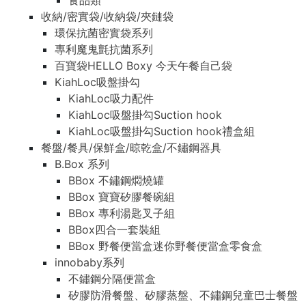
食品類
收納/密實袋/收納袋/夾鏈袋
環保抗菌密實袋系列
專利魔鬼氈抗菌系列
百寶袋HELLO Boxy 今天午餐自己袋
KiahLoc吸盤掛勾
KiahLoc吸力配件
KiahLoc吸盤掛勾Suction hook
KiahLoc吸盤掛勾Suction hook禮盒組
餐盤/餐具/保鮮盒/晾乾盒/不鏽鋼器具
B.Box 系列
BBox 不鏽鋼燜燒罐
BBox 寶寶矽膠餐碗組
BBox 專利湯匙叉子組
BBox四合一套裝組
BBox 野餐便當盒迷你野餐便當盒零食盒
innobaby系列
不鏽鋼分隔便當盒
矽膠防滑餐盤、矽膠蒸盤、不鏽鋼兒童巴士餐盤