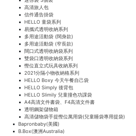
迷你袋 3個裝
高清旅人包
信件通告掛袋
HELLO 童袋系列
易攜式透明收納系列
多用途活動袋 (闊身款)
多用途活動袋 (窄長款)
闊口式透明收納袋系列
雙袋口透明收納袋系列
慳位直立式玩具收納系列
2021分隔小物收納格系列
HELLO Boxy 今天午餐自己袋
HELLO Simply 後背包
HELLO Slimily 兒童撞色功課袋
A4高清文件書袋、F4高清文件書
透明鋼架儲物箱
高清儲物袋手提慳位萬用袋(兒童睡袋專用提袋)
Bapronbaby(美國)
B.Box(澳洲Australia)