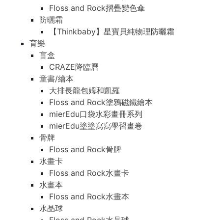
Floss and Rock摺疊變色傘
防曬霜
【Thinkbaby】星寶貝純物理防曬霜
育樂
盲盒
CRAZE降臨曆
童書/繪本
大排長龍包姆和凱羅
Floss and Rock塗鴉磁鐵繪本
mierEdu口袋水彩畫冊系列
mierEdu塗塗寫寫學習畫卷
骨牌
Floss and Rock骨牌
水畫卡
Floss and Rock水畫卡
水畫本
Floss and Rock水畫本
水晶球