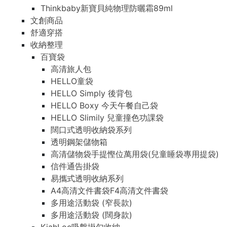
Thinkbaby新寶貝純物理防曬霜89ml
文創商品
舒適穿搭
收納整理
百寶袋
高清旅人包
HELLO童袋
HELLO Simply 後背包
HELLO Boxy 今天午餐自己袋
HELLO Slimily 兒童撞色功課袋
闊口式透明收納袋系列
透明鋼架儲物箱
高清儲物袋手提慳位萬用袋(兒童睡袋專用提袋)
信件通告掛袋
易攜式透明收納系列
A4高清文件書袋F4高清文件書袋
多用途活動袋 (窄長款)
多用途活動袋 (闊身款)