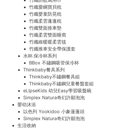
竹纖防蚊萬用巾
竹纖愛睏寶貝枕
竹纖嬰童防晃枕
竹纖柔雲蓬蓬枕
竹纖雙面推車墊
竹纖柔雲雙面睡窩
竹纖維暖暖柔雲毯
竹纖推車安全帶保護套
水杯.保冷杯系列
BBox 不鏽鋼吸管保冷杯
Thinkbaby餐具系列
Thinkbaby不鏽鋼餐具組
Thinkbaby不鏽鋼兒童餐盤套組
eLIpseKids 幼兒Easy學習吸盤碗
Simplex Natura奇幻許願泡泡
嬰幼沐浴
以色列 Yookidoo 小象蓮蓬頭
Simplex Natura奇幻許願泡泡
生活收納