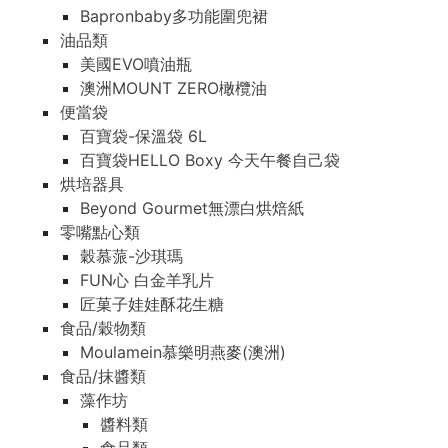
Bapronbaby多功能圍兜裙
油品類
美國EVO噴油瓶
澳洲MOUNT ZERO橄欖油
便當袋
百寶袋-保溫袋 6L
百寶袋HELLO Boxy 今天午餐自己袋
烘培器具
Beyond Gourmet無漂白烘焙紙
零嘴點心類
穀慕蒎-沙琪瑪
FUN心 白金羊乳片
匠菓子娃娃酥花生糖
食品/穀物類
Moulamein慕樂明燕麥(澳洲)
食品/抹醬類
藻作坊
醬料類