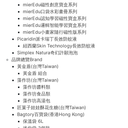
mierEdu磁性創意寶盒系列
mierEdu口袋水彩畫冊系列
mierEdu認知學習磁性寶盒系列
mierEdu邏輯智能學習寶盒系列
mierEdu小畫家隨行磁性版系列
Picaridin派卡瑞丁長效防蚊液
紐西蘭Skin Technology長效防蚊液
Simplex Natura奇幻許願泡泡
品牌總覽Brand
黃金盾(台灣Taiwan)
黃金盾 組合
藻作坊(台灣Taiwan)
藻作坊醬料類
藻作坊食品類
藻作坊高湯包
匠菓子娃娃酥花生糖(台灣Taiwan)
Bagtory百寶袋(香港Hong Kong)
保溫袋 6L