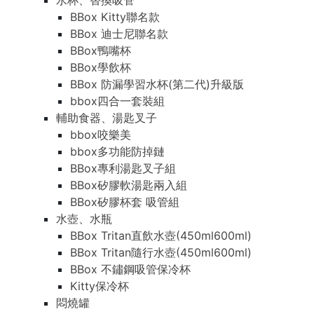
水杯、替換吸管
BBox Kitty聯名款
BBox 迪士尼聯名款
BBox鴨嘴杯
BBox學飲杯
BBox 防漏學習水杯(第二代)升級版
bbox四合一套裝組
輔助食器、湯匙叉子
bbox咬樂美
bbox多功能防掉鏈
BBox專利湯匙叉子組
BBox矽膠軟湯匙兩入組
BBox矽膠杯套 吸管組
水壺、水瓶
BBox Tritan直飲水壺(450ml600ml)
BBox Tritan隨行水壺(450ml600ml)
BBox 不鏽鋼吸管保冷杯
Kitty保冷杯
悶燒罐