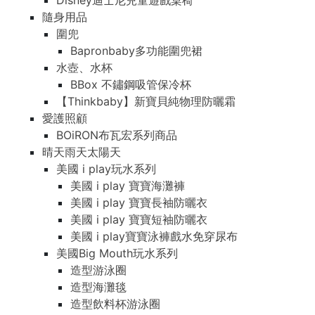
Disney迪士尼兒童遊戲桌椅
隨身用品
圍兜
Bapronbaby多功能圍兜裙
水壺、水杯
BBox 不鏽鋼吸管保冷杯
【Thinkbaby】新寶貝純物理防曬霜
愛護照顧
BOiRON布瓦宏系列商品
晴天雨天太陽天
美國 i play玩水系列
美國 i play 寶寶海灘褲
美國 i play 寶寶長袖防曬衣
美國 i play 寶寶短袖防曬衣
美國 i play寶寶泳褲戲水免穿尿布
美國Big Mouth玩水系列
造型游泳圈
造型海灘毯
造型飲料杯游泳圈