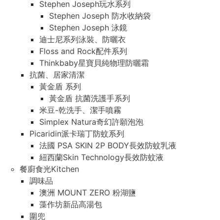
Stephen Joseph玩水系列
Stephen Joseph 防水收納袋
Stephen Joseph 泳鏡
迪士尼系列泳裝、防曬衣
Floss and Rock配件系列
Thinkbaby星寶貝純物理防曬霜
抗菌、居家清潔
黃金盾 系列
黃金盾 抗菌洗護手系列
米豆-乾洗手、潔手噴霧
Simplex Natura奇幻許願泡泡
Picaridin派卡瑞丁防蚊系列
法國 PSA SKIN 2P BODY長效防蚊乳液
紐西蘭Skin Technology長效防蚊液
餐廚食光Kitchen
調味品
澳洲 MOUNT ZERO 粉湖鹽
藻作坊新品高湯包
圍兜