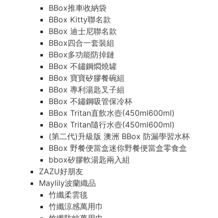
BBox推車收納袋
BBox Kitty聯名款
BBox 迪士尼聯名款
BBox四合一套裝組
BBox多功能防掉鏈
BBox 不鏽鋼燜燒罐
BBox 寶寶矽膠餐碗組
BBox 專利湯匙叉子組
BBox 不鏽鋼吸管保冷杯
BBox Tritan直飲水壺(450ml600ml)
BBox Tritan隨行水壺(450ml600ml)
(第二代)升級版 澳洲 BBox 防漏學習水杯
BBox 野餐便當盒迷你野餐便當盒零食盒
bbox矽膠軟湯匙兩入組
ZAZU好朋友
Maylily波蘭織品
竹纖柔雲毯
竹纖涼感萬用巾