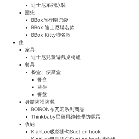
迪士尼系列泳裝
圍兜
BBox旅行圍兜袋
BBox 迪士尼聯名款
BBox Kitty聯名款
住
家具
迪士尼兒童遊戲桌椅組
餐具
餐盒、便當盒
餐盒
蒸盤
餐盤
身體防護防曬
BOiRON布瓦宏系列商品
Thinkbaby星寶貝純物理防曬霜
收納
KiahLoc吸盤掛勾Suction hook