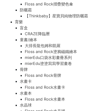
Floss and Rock摺疊變色傘
防曬霜
【Thinkbaby】星寶貝純物理防曬霜
育樂
盲盒
CRAZE降臨曆
童書/繪本
大排長龍包姆和凱羅
Floss and Rock塗鴉磁鐵繪本
mierEdu口袋水彩畫冊系列
mierEdu塗塗寫寫學習畫卷
骨牌
Floss and Rock骨牌
水畫卡
Floss and Rock水畫卡
水畫本
Floss and Rock水畫本
水晶球