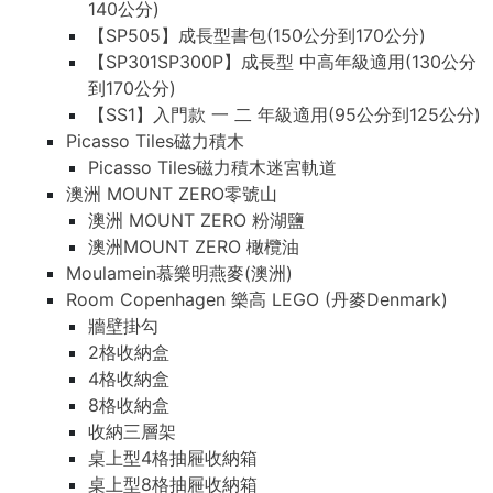
140公分)
【SP505】成長型書包(150公分到170公分)
【SP301SP300P】成長型 中高年級適用(130公分
到170公分)
【SS1】入門款 一 二 年級適用(95公分到125公分)
Picasso Tiles磁力積木
Picasso Tiles磁力積木迷宮軌道
澳洲 MOUNT ZERO零號山
澳洲 MOUNT ZERO 粉湖鹽
澳洲MOUNT ZERO 橄欖油
Moulamein慕樂明燕麥(澳洲)
Room Copenhagen 樂高 LEGO (丹麥Denmark)
牆壁掛勾
2格收納盒
4格收納盒
8格收納盒
收納三層架
桌上型4格抽屜收納箱
桌上型8格抽屜收納箱