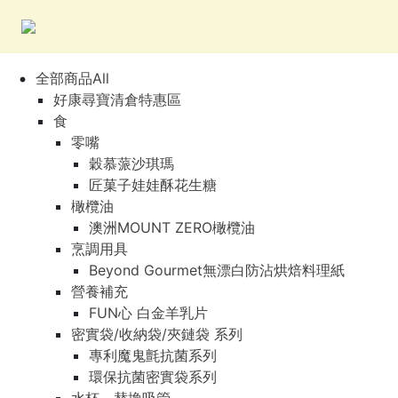
全部商品All
好康尋寶清倉特惠區
食
零嘴
穀慕蒎沙琪瑪
匠菓子娃娃酥花生糖
橄欖油
澳洲MOUNT ZERO橄欖油
烹調用具
Beyond Gourmet無漂白防沾烘焙料理紙
營養補充
FUN心 白金羊乳片
密實袋/收納袋/夾鏈袋 系列
專利魔鬼氈抗菌系列
環保抗菌密實袋系列