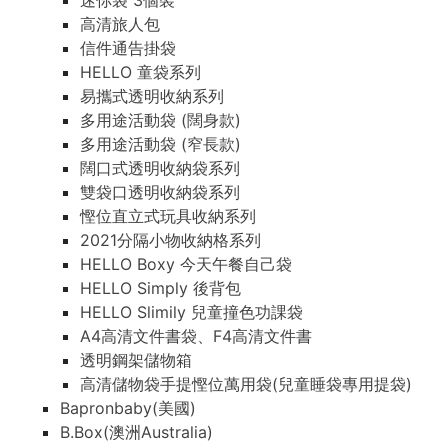
迷你袋 3個裝
高清旅人包
信件通告掛袋
HELLO 童袋系列
易攜式透明收納系列
多用途活動袋 (闊身款)
多用途活動袋 (窄長款)
闊口式透明收納袋系列
雙袋口透明收納袋系列
慳位直立式玩具收納系列
2021分隔小物收納格系列
HELLO Boxy 今天午餐自己袋
HELLO Simply 後背包
HELLO Slimily 兒童撞色功課袋
A4高清文件書袋、F4高清文件書
透明鋼架儲物箱
高清儲物袋手提慳位萬用袋(兒童睡袋專用提袋)
Bapronbaby(美國)
B.Box(澳洲Australia)