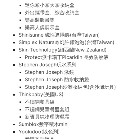
迷你頭小頭大頭收納盒
外出攜帶盒、綜合收納盒
樂高裝飾書架
樂高人偶展示盒
Shinisunne 磁性遮陽簾(台灣Taiwan)
Simplex Natura奇幻許願泡泡(台灣Taiwan)
Skin Technology(紐西蘭New Zealand)
Protect派卡瑞丁Picaridin 長效防蚊液
Stephen Joseph玩水系列
Stephen Joseph 泳鏡
Stephen Joseph 防水收納袋
Stephen Joseph沙灘收納包(含沙灘玩具)
Thinkbaby(美國US)
不鏽鋼餐具組
不鏽鋼兒童餐盤套組
新寶貝純物理防曬霜
Sumblox數字積木mini
Yookidoo(以色列)