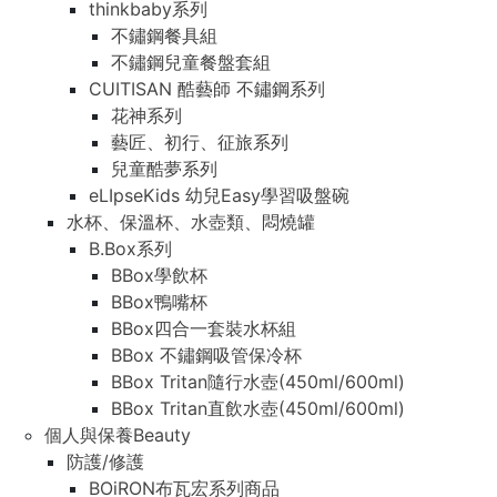
thinkbaby系列
不鏽鋼餐具組
不鏽鋼兒童餐盤套組
CUITISAN 酷藝師 不鏽鋼系列
花神系列
藝匠、初行、征旅系列
兒童酷夢系列
eLIpseKids 幼兒Easy學習吸盤碗
水杯、保溫杯、水壺類、悶燒罐
B.Box系列
BBox學飲杯
BBox鴨嘴杯
BBox四合一套裝水杯組
BBox 不鏽鋼吸管保冷杯
BBox Tritan隨行水壺(450ml/600ml)
BBox Tritan直飲水壺(450ml/600ml)
個人與保養Beauty
防護/修護
BOiRON布瓦宏系列商品