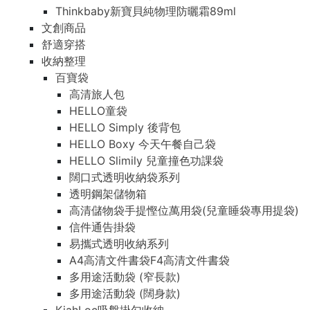
Thinkbaby新寶貝純物理防曬霜89ml
文創商品
舒適穿搭
收納整理
百寶袋
高清旅人包
HELLO童袋
HELLO Simply 後背包
HELLO Boxy 今天午餐自己袋
HELLO Slimily 兒童撞色功課袋
闊口式透明收納袋系列
透明鋼架儲物箱
高清儲物袋手提慳位萬用袋(兒童睡袋專用提袋)
信件通告掛袋
易攜式透明收納系列
A4高清文件書袋F4高清文件書袋
多用途活動袋 (窄長款)
多用途活動袋 (闊身款)