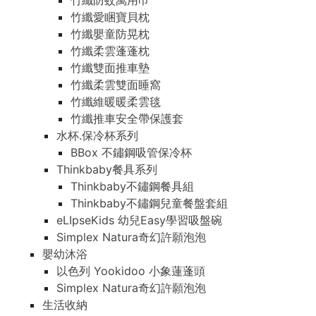
竹纖防蚊萬用巾
竹纖愛睏寶貝枕
竹纖嬰童防晃枕
竹纖柔雲蓬蓬枕
竹纖雙面推車墊
竹纖柔雲雙面睡窩
竹纖維暖暖柔雲毯
竹纖推車安全帶保護套
水杯.保冷杯系列
BBox 不鏽鋼吸管保冷杯
Thinkbaby餐具系列
Thinkbaby不鏽鋼餐具組
Thinkbaby不鏽鋼兒童餐盤套組
eLIpseKids 幼兒Easy學習吸盤碗
Simplex Natura奇幻許願泡泡
嬰幼沐浴
以色列 Yookidoo 小象蓮蓬頭
Simplex Natura奇幻許願泡泡
生活收納