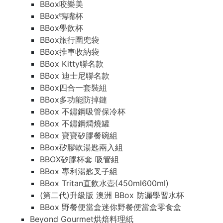
BBox咬樂美
BBox鴨嘴杯
BBox學飲杯
BBox旅行圍兜袋
BBox推車收納袋
BBox Kitty聯名款
BBox 迪士尼聯名款
BBox四合一套裝組
BBox多功能防掉鏈
BBox 不鏽鋼吸管保冷杯
BBox 不鏽鋼燜燒罐
BBox 寶寶矽膠餐碗組
BBox矽膠軟湯匙兩入組
BBOX矽膠杯套 吸管組
BBox 專利湯匙叉子組
BBox Tritan直飲水壺(450ml600ml)
(第二代)升級版 澳洲 BBox 防漏學習水杯
BBox 野餐便當盒迷你野餐便當盒零食盒
Beyond Gourmet烘焙料理紙