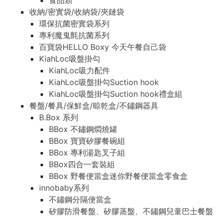
食品類
收納/密實袋/收納袋/夾鏈袋
環保抗菌密實袋系列
專利魔鬼氈抗菌系列
百寶袋HELLO Boxy 今天午餐自己袋
KiahLoc吸盤掛勾
KiahLoc吸力配件
KiahLoc吸盤掛勾Suction hook
KiahLoc吸盤掛勾Suction hook禮盒組
餐盤/餐具/保鮮盒/晾乾盒/不鏽鋼器具
B.Box 系列
BBox 不鏽鋼燜燒罐
BBox 寶寶矽膠餐碗組
BBox 專利湯匙叉子組
BBox四合一套裝組
BBox 野餐便當盒迷你野餐便當盒零食盒
innobaby系列
不鏽鋼分隔便當盒
矽膠防滑餐盤、矽膠蒸盤、不鏽鋼兒童巴士餐盤