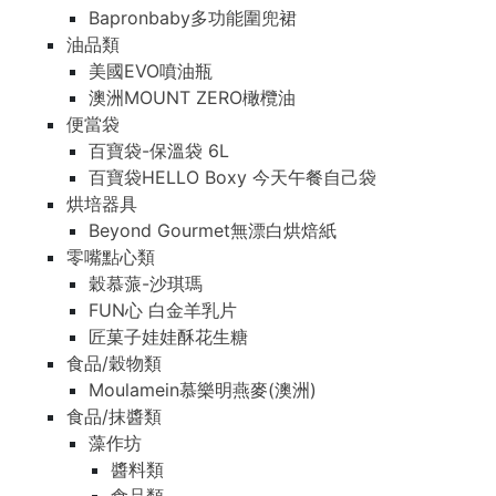
Bapronbaby多功能圍兜裙
油品類
美國EVO噴油瓶
澳洲MOUNT ZERO橄欖油
便當袋
百寶袋-保溫袋 6L
百寶袋HELLO Boxy 今天午餐自己袋
烘培器具
Beyond Gourmet無漂白烘焙紙
零嘴點心類
穀慕蒎-沙琪瑪
FUN心 白金羊乳片
匠菓子娃娃酥花生糖
食品/穀物類
Moulamein慕樂明燕麥(澳洲)
食品/抹醬類
藻作坊
醬料類