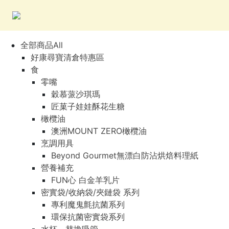
全部商品All
好康尋寶清倉特惠區
食
零嘴
穀慕蒎沙琪瑪
匠菓子娃娃酥花生糖
橄欖油
澳洲MOUNT ZERO橄欖油
烹調用具
Beyond Gourmet無漂白防沾烘焙料理紙
營養補充
FUN心 白金羊乳片
密實袋/收納袋/夾鏈袋 系列
專利魔鬼氈抗菌系列
環保抗菌密實袋系列