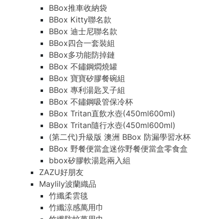
BBox推車收納袋
BBox Kitty聯名款
BBox 迪士尼聯名款
BBox四合一套裝組
BBox多功能防掉鏈
BBox 不鏽鋼燜燒罐
BBox 寶寶矽膠餐碗組
BBox 專利湯匙叉子組
BBox 不鏽鋼吸管保冷杯
BBox Tritan直飲水壺(450ml600ml)
BBox Tritan隨行水壺(450ml600ml)
(第二代)升級版 澳洲 BBox 防漏學習水杯
BBox 野餐便當盒迷你野餐便當盒零食盒
bbox矽膠軟湯匙兩入組
ZAZU好朋友
Maylily波蘭織品
竹纖柔雲毯
竹纖涼感萬用巾