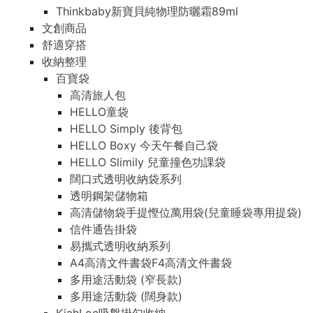
Thinkbaby新寶貝純物理防曬霜89ml
文創商品
舒適穿搭
收納整理
百寶袋
高清旅人包
HELLO童袋
HELLO Simply 後背包
HELLO Boxy 今天午餐自己袋
HELLO Slimily 兒童撞色功課袋
闊口式透明收納袋系列
透明鋼架儲物箱
高清儲物袋手提慳位萬用袋(兒童睡袋專用提袋)
信件通告掛袋
易攜式透明收納系列
A4高清文件書袋F4高清文件書袋
多用途活動袋 (窄長款)
多用途活動袋 (闊身款)