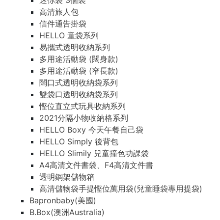
迷你袋 3個裝
高清旅人包
信件通告掛袋
HELLO 童袋系列
易攜式透明收納系列
多用途活動袋 (闊身款)
多用途活動袋 (窄長款)
闊口式透明收納袋系列
雙袋口透明收納袋系列
慳位直立式玩具收納系列
2021分隔小物收納格系列
HELLO Boxy 今天午餐自己袋
HELLO Simply 後背包
HELLO Slimily 兒童撞色功課袋
A4高清文件書袋、F4高清文件書
透明鋼架儲物箱
高清儲物袋手提慳位萬用袋(兒童睡袋專用提袋)
Bapronbaby(美國)
B.Box(澳洲Australia)