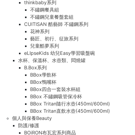
thinkbaby系列
不鏽鋼餐具組
不鏽鋼兒童餐盤套組
CUITISAN 酷藝師 不鏽鋼系列
花神系列
藝匠、初行、征旅系列
兒童酷夢系列
eLIpseKids 幼兒Easy學習吸盤碗
水杯、保溫杯、水壺類、悶燒罐
B.Box系列
BBox學飲杯
BBox鴨嘴杯
BBox四合一套裝水杯組
BBox 不鏽鋼吸管保冷杯
BBox Tritan隨行水壺(450ml/600ml)
BBox Tritan直飲水壺(450ml/600ml)
個人與保養Beauty
防護/修護
BOiRON布瓦宏系列商品