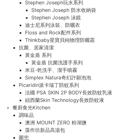
Stephen Joseph玩水系列
Stephen Joseph 防水收納袋
Stephen Joseph 泳鏡
迪士尼系列泳裝、防曬衣
Floss and Rock配件系列
Thinkbaby星寶貝純物理防曬霜
抗菌、居家清潔
黃金盾 系列
黃金盾 抗菌洗護手系列
米豆-乾洗手、潔手噴霧
Simplex Natura奇幻許願泡泡
Picaridin派卡瑞丁防蚊系列
法國 PSA SKIN 2P BODY長效防蚊乳液
紐西蘭Skin Technology長效防蚊液
餐廚食光Kitchen
調味品
澳洲 MOUNT ZERO 粉湖鹽
藻作坊新品高湯包
圍兜