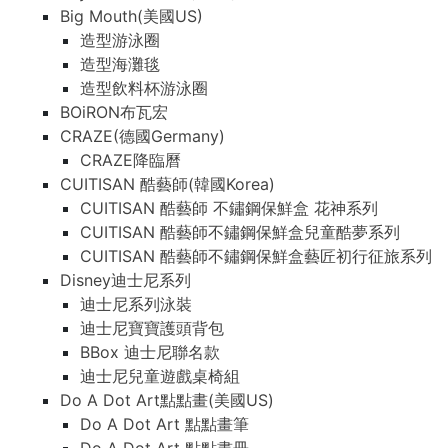
Big Mouth(美國US)
造型游泳圈
造型海灘毯
造型飲料杯游泳圈
BOiRON布瓦宏
CRAZE(德國Germany)
CRAZE降臨曆
CUITISAN 酷藝師(韓國Korea)
CUITISAN 酷藝師 不鏽鋼保鮮盒 花神系列
CUITISAN 酷藝師不鏽鋼保鮮盒兒童酷夢系列
CUITISAN 酷藝師不鏽鋼保鮮盒藝匠初行征旅系列
Disney迪士尼系列
迪士尼系列泳裝
迪士尼寶寶護頭背包
BBox 迪士尼聯名款
迪士尼兒童遊戲桌椅組
Do A Dot Art點點畫(美國US)
Do A Dot Art 點點畫筆