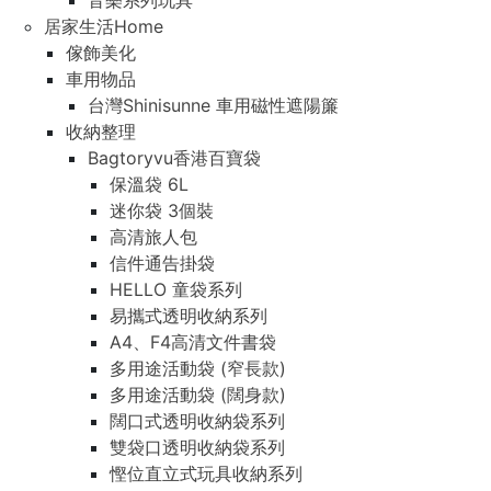
音樂系列玩具
居家生活Home
傢飾美化
車用物品
台灣Shinisunne 車用磁性遮陽簾
收納整理
Bagtoryvu香港百寶袋
保溫袋 6L
迷你袋 3個裝
高清旅人包
信件通告掛袋
HELLO 童袋系列
易攜式透明收納系列
A4、F4高清文件書袋
多用途活動袋 (窄長款)
多用途活動袋 (闊身款)
闊口式透明收納袋系列
雙袋口透明收納袋系列
慳位直立式玩具收納系列