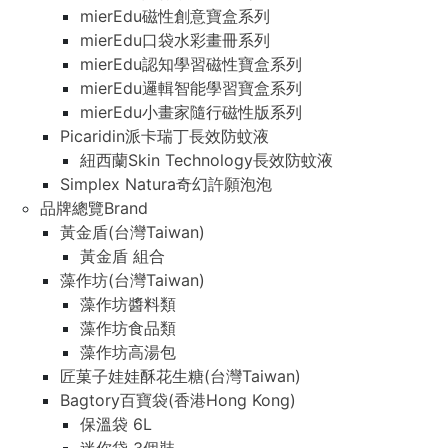
mierEdu磁性創意寶盒系列
mierEdu口袋水彩畫冊系列
mierEdu認知學習磁性寶盒系列
mierEdu邏輯智能學習寶盒系列
mierEdu小畫家隨行磁性版系列
Picaridin派卡瑞丁長效防蚊液
紐西蘭Skin Technology長效防蚊液
Simplex Natura奇幻許願泡泡
品牌總覽Brand
黃金盾(台灣Taiwan)
黃金盾 組合
藻作坊(台灣Taiwan)
藻作坊醬料類
藻作坊食品類
藻作坊高湯包
匠菓子娃娃酥花生糖(台灣Taiwan)
Bagtory百寶袋(香港Hong Kong)
保溫袋 6L