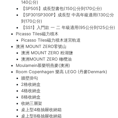
140公分)
【SP505】成長型書包(150公分到170公分)
【SP301SP300P】成長型 中高年級適用(130公分
到170公分)
【SS1】入門款 一 二 年級適用(95公分到125公分)
Picasso Tiles磁力積木
Picasso Tiles磁力積木迷宮軌道
澳洲 MOUNT ZERO零號山
澳洲 MOUNT ZERO 粉湖鹽
澳洲MOUNT ZERO 橄欖油
Moulamein慕樂明燕麥(澳洲)
Room Copenhagen 樂高 LEGO (丹麥Denmark)
牆壁掛勾
2格收納盒
4格收納盒
8格收納盒
收納三層架
桌上型4格抽屜收納箱
桌上型8格抽屜收納箱