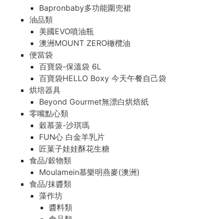
Bapronbaby多功能圍兜裙
油品類
美國EVO噴油瓶
澳洲MOUNT ZERO橄欖油
便當袋
百寶袋-保溫袋 6L
百寶袋HELLO Boxy 今天午餐自己袋
烘培器具
Beyond Gourmet無漂白烘焙紙
零嘴點心類
穀慕蒎-沙琪瑪
FUN心 白金羊乳片
匠菓子娃娃酥花生糖
食品/穀物類
Moulamein慕樂明燕麥(澳洲)
食品/抹醬類
藻作坊
醬料類