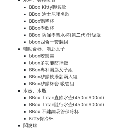
水杯、替換吸管
BBox Kitty聯名款
BBox 迪士尼聯名款
BBox鴨嘴杯
BBox學飲杯
BBox 防漏學習水杯(第二代)升級版
bbox四合一套裝組
輔助食器、湯匙叉子
bbox咬樂美
bbox多功能防掉鏈
BBox專利湯匙叉子組
BBox矽膠軟湯匙兩入組
BBox矽膠杯套 吸管組
水壺、水瓶
BBox Tritan直飲水壺(450ml600ml)
BBox Tritan隨行水壺(450ml600ml)
BBox 不鏽鋼吸管保冷杯
Kitty保冷杯
悶燒罐