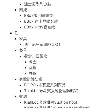
迪士尼系列泳裝
圍兜
BBox旅行圍兜袋
BBox 迪士尼聯名款
BBox Kitty聯名款
住
家具
迪士尼兒童遊戲桌椅組
餐具
餐盒、便當盒
餐盒
蒸盤
餐盤
身體防護防曬
BOiRON布瓦宏系列商品
Thinkbaby星寶貝純物理防曬霜
收納
KiahLoc吸盤掛勾Suction hook