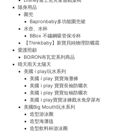
Disney迪士尼兒童遊戲桌椅
隨身用品
圍兜
Bapronbaby多功能圍兜裙
水壺、水杯
BBox 不鏽鋼吸管保冷杯
【Thinkbaby】新寶貝純物理防曬霜
愛護照顧
BOiRON布瓦宏系列商品
晴天雨天太陽天
美國 i play玩水系列
美國 i play 寶寶海灘褲
美國 i play 寶寶長袖防曬衣
美國 i play 寶寶短袖防曬衣
美國 i play寶寶泳褲戲水免穿尿布
美國Big Mouth玩水系列
造型游泳圈
造型海灘毯
造型飲料杯游泳圈