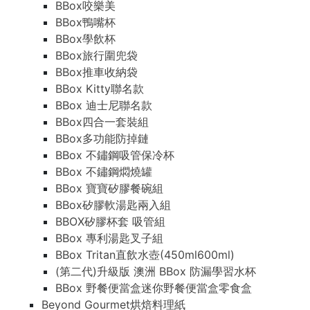
BBox咬樂美
BBox鴨嘴杯
BBox學飲杯
BBox旅行圍兜袋
BBox推車收納袋
BBox Kitty聯名款
BBox 迪士尼聯名款
BBox四合一套裝組
BBox多功能防掉鏈
BBox 不鏽鋼吸管保冷杯
BBox 不鏽鋼燜燒罐
BBox 寶寶矽膠餐碗組
BBox矽膠軟湯匙兩入組
BBOX矽膠杯套 吸管組
BBox 專利湯匙叉子組
BBox Tritan直飲水壺(450ml600ml)
(第二代)升級版 澳洲 BBox 防漏學習水杯
BBox 野餐便當盒迷你野餐便當盒零食盒
Beyond Gourmet烘焙料理紙