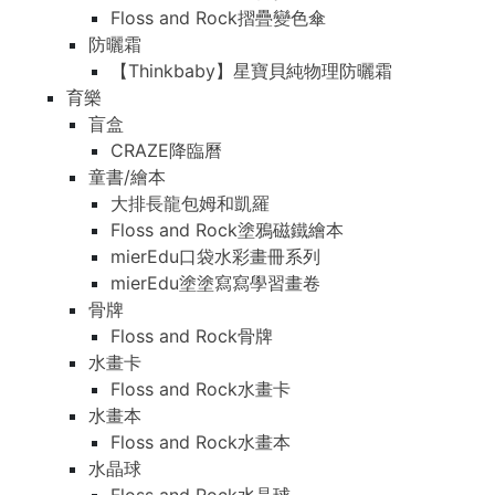
Floss and Rock摺疊變色傘
防曬霜
【Thinkbaby】星寶貝純物理防曬霜
育樂
盲盒
CRAZE降臨曆
童書/繪本
大排長龍包姆和凱羅
Floss and Rock塗鴉磁鐵繪本
mierEdu口袋水彩畫冊系列
mierEdu塗塗寫寫學習畫卷
骨牌
Floss and Rock骨牌
水畫卡
Floss and Rock水畫卡
水畫本
Floss and Rock水畫本
水晶球