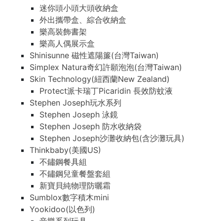
迷你頭小頭大頭收納盒
外出攜帶盒、綜合收納盒
樂高裝飾書架
樂高人偶展示盒
Shinisunne 磁性遮陽簾(台灣Taiwan)
Simplex Natura奇幻許願泡泡(台灣Taiwan)
Skin Technology(紐西蘭New Zealand)
Protect派卡瑞丁Picaridin 長效防蚊液
Stephen Joseph玩水系列
Stephen Joseph 泳鏡
Stephen Joseph 防水收納袋
Stephen Joseph沙灘收納包(含沙灘玩具)
Thinkbaby(美國US)
不鏽鋼餐具組
不鏽鋼兒童餐盤套組
新寶貝純物理防曬霜
Sumblox數字積木mini
Yookidoo(以色列)