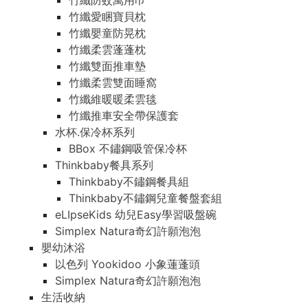
竹纖防蚊萬用巾
竹纖愛睏寶貝枕
竹纖嬰童防晃枕
竹纖柔雲蓬蓬枕
竹纖雙面推車墊
竹纖柔雲雙面睡窩
竹纖維暖暖柔雲毯
竹纖推車安全帶保護套
水杯.保冷杯系列
BBox 不鏽鋼吸管保冷杯
Thinkbaby餐具系列
Thinkbaby不鏽鋼餐具組
Thinkbaby不鏽鋼兒童餐盤套組
eLIpseKids 幼兒Easy學習吸盤碗
Simplex Natura奇幻許願泡泡
嬰幼沐浴
以色列 Yookidoo 小象蓮蓬頭
Simplex Natura奇幻許願泡泡
生活收納