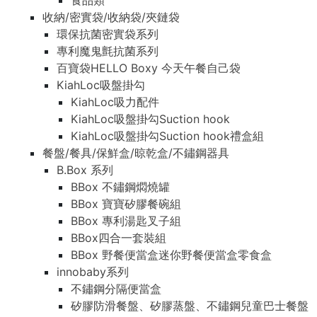
食品類
收納/密實袋/收納袋/夾鏈袋
環保抗菌密實袋系列
專利魔鬼氈抗菌系列
百寶袋HELLO Boxy 今天午餐自己袋
KiahLoc吸盤掛勾
KiahLoc吸力配件
KiahLoc吸盤掛勾Suction hook
KiahLoc吸盤掛勾Suction hook禮盒組
餐盤/餐具/保鮮盒/晾乾盒/不鏽鋼器具
B.Box 系列
BBox 不鏽鋼燜燒罐
BBox 寶寶矽膠餐碗組
BBox 專利湯匙叉子組
BBox四合一套裝組
BBox 野餐便當盒迷你野餐便當盒零食盒
innobaby系列
不鏽鋼分隔便當盒
矽膠防滑餐盤、矽膠蒸盤、不鏽鋼兒童巴士餐盤