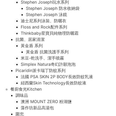
Stephen Joseph玩水系列
Stephen Joseph 防水收納袋
Stephen Joseph 泳鏡
迪士尼系列泳裝、防曬衣
Floss and Rock配件系列
Thinkbaby星寶貝純物理防曬霜
抗菌、居家清潔
黃金盾 系列
黃金盾 抗菌洗護手系列
米豆-乾洗手、潔手噴霧
Simplex Natura奇幻許願泡泡
Picaridin派卡瑞丁防蚊系列
法國 PSA SKIN 2P BODY長效防蚊乳液
紐西蘭Skin Technology長效防蚊液
餐廚食光Kitchen
調味品
澳洲 MOUNT ZERO 粉湖鹽
藻作坊新品高湯包
圍兜