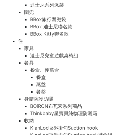
迪士尼系列泳裝
圍兜
BBox旅行圍兜袋
BBox 迪士尼聯名款
BBox Kitty聯名款
住
家具
迪士尼兒童遊戲桌椅組
餐具
餐盒、便當盒
餐盒
蒸盤
餐盤
身體防護防曬
BOiRON布瓦宏系列商品
Thinkbaby星寶貝純物理防曬霜
收納
KiahLoc吸盤掛勾Suction hook