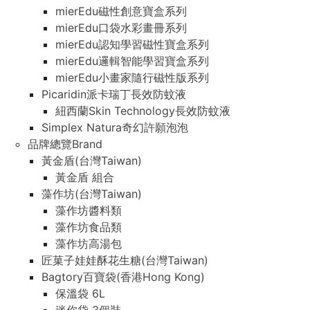
mierEdu磁性創意寶盒系列
mierEdu口袋水彩畫冊系列
mierEdu認知學習磁性寶盒系列
mierEdu邏輯智能學習寶盒系列
mierEdu小畫家隨行磁性版系列
Picaridin派卡瑞丁長效防蚊液
紐西蘭Skin Technology長效防蚊液
Simplex Natura奇幻許願泡泡
品牌總覽Brand
黃金盾(台灣Taiwan)
黃金盾 組合
藻作坊(台灣Taiwan)
藻作坊醬料類
藻作坊食品類
藻作坊高湯包
匠菓子娃娃酥花生糖(台灣Taiwan)
Bagtory百寶袋(香港Hong Kong)
保溫袋 6L