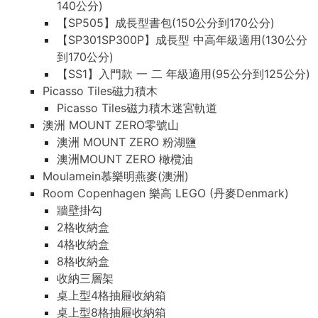
140公分)
【SP505】成長型書包(150公分到170公分)
【SP301SP300P】成長型 中高年級適用(130公分
到170公分)
【SS1】入門款 一 二 年級適用(95公分到125公分)
Picasso Tiles磁力積木
Picasso Tiles磁力積木迷宮軌道
澳洲 MOUNT ZERO零號山
澳洲 MOUNT ZERO 粉湖鹽
澳洲MOUNT ZERO 橄欖油
Moulamein慕樂明燕麥(澳洲)
Room Copenhagen 樂高 LEGO (丹麥Denmark)
牆壁掛勾
2格收納盒
4格收納盒
8格收納盒
收納三層架
桌上型4格抽屜收納箱
桌上型8格抽屜收納箱