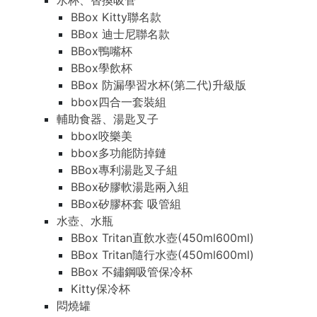
水杯、替換吸管
BBox Kitty聯名款
BBox 迪士尼聯名款
BBox鴨嘴杯
BBox學飲杯
BBox 防漏學習水杯(第二代)升級版
bbox四合一套裝組
輔助食器、湯匙叉子
bbox咬樂美
bbox多功能防掉鏈
BBox專利湯匙叉子組
BBox矽膠軟湯匙兩入組
BBox矽膠杯套 吸管組
水壺、水瓶
BBox Tritan直飲水壺(450ml600ml)
BBox Tritan隨行水壺(450ml600ml)
BBox 不鏽鋼吸管保冷杯
Kitty保冷杯
悶燒罐