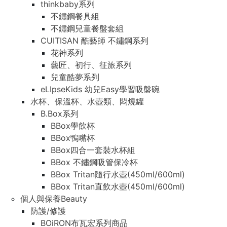
thinkbaby系列
不鏽鋼餐具組
不鏽鋼兒童餐盤套組
CUITISAN 酷藝師 不鏽鋼系列
花神系列
藝匠、初行、征旅系列
兒童酷夢系列
eLIpseKids 幼兒Easy學習吸盤碗
水杯、保溫杯、水壺類、悶燒罐
B.Box系列
BBox學飲杯
BBox鴨嘴杯
BBox四合一套裝水杯組
BBox 不鏽鋼吸管保冷杯
BBox Tritan隨行水壺(450ml/600ml)
BBox Tritan直飲水壺(450ml/600ml)
個人與保養Beauty
防護/修護
BOiRON布瓦宏系列商品