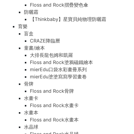
Floss and Rock摺疊變色傘
防曬霜
【Thinkbaby】星寶貝純物理防曬霜
育樂
盲盒
CRAZE降臨曆
童書/繪本
大排長龍包姆和凱羅
Floss and Rock塗鴉磁鐵繪本
mierEdu口袋水彩畫冊系列
mierEdu塗塗寫寫學習畫卷
骨牌
Floss and Rock骨牌
水畫卡
Floss and Rock水畫卡
水畫本
Floss and Rock水畫本
水晶球