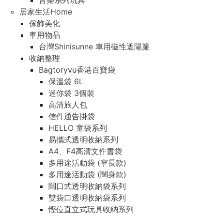
音樂系列玩具
居家生活Home
傢飾美化
車用物品
台灣Shinisunne 車用磁性遮陽簾
收納整理
Bagtoryvu香港百寶袋
保溫袋 6L
迷你袋 3個裝
高清旅人包
信件通告掛袋
HELLO 童袋系列
易攜式透明收納系列
A4、F4高清文件書袋
多用途活動袋 (窄長款)
多用途活動袋 (闊身款)
闊口式透明收納袋系列
雙袋口透明收納袋系列
慳位直立式玩具收納系列