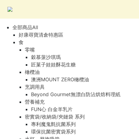
全部商品All
好康尋寶清倉特惠區
食
零嘴
穀慕蒎沙琪瑪
匠菓子娃娃酥花生糖
橄欖油
澳洲MOUNT ZERO橄欖油
烹調用具
Beyond Gourmet無漂白防沾烘焙料理紙
營養補充
FUN心 白金羊乳片
密實袋/收納袋/夾鏈袋 系列
專利魔鬼氈抗菌系列
環保抗菌密實袋系列