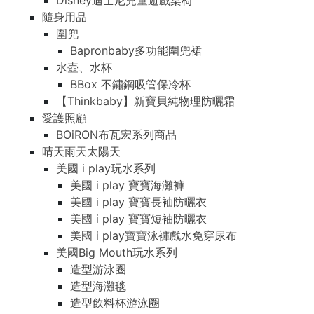
Disney迪士尼兒童遊戲桌椅
隨身用品
圍兜
Bapronbaby多功能圍兜裙
水壺、水杯
BBox 不鏽鋼吸管保冷杯
【Thinkbaby】新寶貝純物理防曬霜
愛護照顧
BOiRON布瓦宏系列商品
晴天雨天太陽天
美國 i play玩水系列
美國 i play 寶寶海灘褲
美國 i play 寶寶長袖防曬衣
美國 i play 寶寶短袖防曬衣
美國 i play寶寶泳褲戲水免穿尿布
美國Big Mouth玩水系列
造型游泳圈
造型海灘毯
造型飲料杯游泳圈