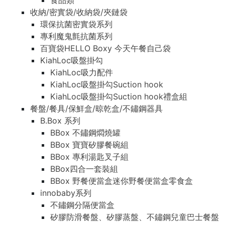
食品類
收納/密實袋/收納袋/夾鏈袋
環保抗菌密實袋系列
專利魔鬼氈抗菌系列
百寶袋HELLO Boxy 今天午餐自己袋
KiahLoc吸盤掛勾
KiahLoc吸力配件
KiahLoc吸盤掛勾Suction hook
KiahLoc吸盤掛勾Suction hook禮盒組
餐盤/餐具/保鮮盒/晾乾盒/不鏽鋼器具
B.Box 系列
BBox 不鏽鋼燜燒罐
BBox 寶寶矽膠餐碗組
BBox 專利湯匙叉子組
BBox四合一套裝組
BBox 野餐便當盒迷你野餐便當盒零食盒
innobaby系列
不鏽鋼分隔便當盒
矽膠防滑餐盤、矽膠蒸盤、不鏽鋼兒童巴士餐盤