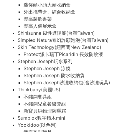
迷你頭小頭大頭收納盒
外出攜帶盒、綜合收納盒
樂高裝飾書架
樂高人偶展示盒
Shinisunne 磁性遮陽簾(台灣Taiwan)
Simplex Natura奇幻許願泡泡(台灣Taiwan)
Skin Technology(紐西蘭New Zealand)
Protect派卡瑞丁Picaridin 長效防蚊液
Stephen Joseph玩水系列
Stephen Joseph 泳鏡
Stephen Joseph 防水收納袋
Stephen Joseph沙灘收納包(含沙灘玩具)
Thinkbaby(美國US)
不鏽鋼餐具組
不鏽鋼兒童餐盤套組
新寶貝純物理防曬霜
Sumblox數字積木mini
Yookidoo(以色列)