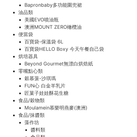
Bapronbaby多功能圍兜裙
油品類
美國EVO噴油瓶
澳洲MOUNT ZERO橄欖油
便當袋
百寶袋-保溫袋 6L
百寶袋HELLO Boxy 今天午餐自己袋
烘培器具
Beyond Gourmet無漂白烘焙紙
零嘴點心類
穀慕蒎-沙琪瑪
FUN心 白金羊乳片
匠菓子娃娃酥花生糖
食品/穀物類
Moulamein慕樂明燕麥(澳洲)
食品/抹醬類
藻作坊
醬料類