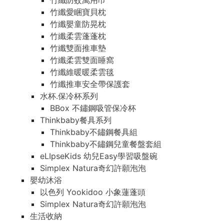
竹纖防蚊萬用巾
竹纖愛睏寶貝枕
竹纖嬰童防晃枕
竹纖柔雲蓬蓬枕
竹纖雙面推車墊
竹纖柔雲雙面睡窩
竹纖維暖暖柔雲毯
竹纖推車安全帶保護套
水杯.保冷杯系列
BBox 不鏽鋼吸管保冷杯
Thinkbaby餐具系列
Thinkbaby不鏽鋼餐具組
Thinkbaby不鏽鋼兒童餐盤套組
eLIpseKids 幼兒Easy學習吸盤碗
Simplex Natura奇幻許願泡泡
嬰幼沐浴
以色列 Yookidoo 小象蓮蓬頭
Simplex Natura奇幻許願泡泡
生活收納