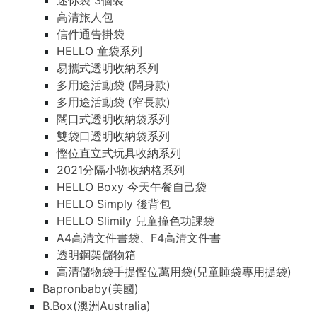
迷你袋 3個裝
高清旅人包
信件通告掛袋
HELLO 童袋系列
易攜式透明收納系列
多用途活動袋 (闊身款)
多用途活動袋 (窄長款)
闊口式透明收納袋系列
雙袋口透明收納袋系列
慳位直立式玩具收納系列
2021分隔小物收納格系列
HELLO Boxy 今天午餐自己袋
HELLO Simply 後背包
HELLO Slimily 兒童撞色功課袋
A4高清文件書袋、F4高清文件書
透明鋼架儲物箱
高清儲物袋手提慳位萬用袋(兒童睡袋專用提袋)
Bapronbaby(美國)
B.Box(澳洲Australia)