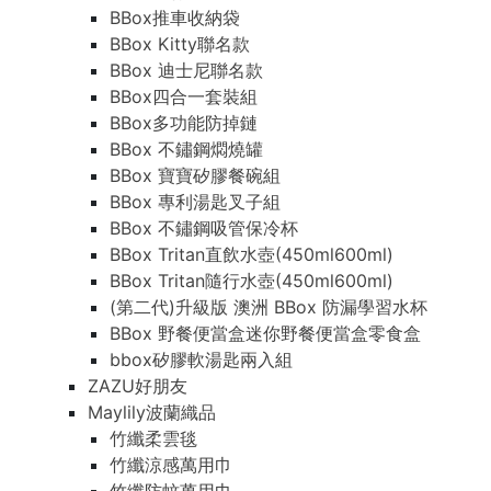
BBox推車收納袋
BBox Kitty聯名款
BBox 迪士尼聯名款
BBox四合一套裝組
BBox多功能防掉鏈
BBox 不鏽鋼燜燒罐
BBox 寶寶矽膠餐碗組
BBox 專利湯匙叉子組
BBox 不鏽鋼吸管保冷杯
BBox Tritan直飲水壺(450ml600ml)
BBox Tritan隨行水壺(450ml600ml)
(第二代)升級版 澳洲 BBox 防漏學習水杯
BBox 野餐便當盒迷你野餐便當盒零食盒
bbox矽膠軟湯匙兩入組
ZAZU好朋友
Maylily波蘭織品
竹纖柔雲毯
竹纖涼感萬用巾