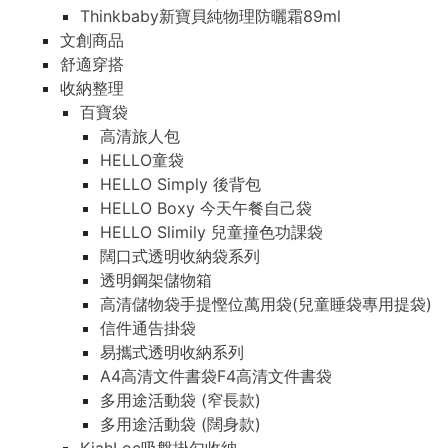
Thinkbaby新寶貝純物理防曬霜89ml
文創商品
舒適穿搭
收納整理
百寶袋
高清旅人包
HELLO童袋
HELLO Simply 後背包
HELLO Boxy 今天午餐自己袋
HELLO Slimily 兒童撞色功課袋
闊口式透明收納袋系列
透明鋼架儲物箱
高清儲物袋手提慳位萬用袋(兒童睡袋專用提袋)
信件通告掛袋
易攜式透明收納系列
A4高清文件書袋F4高清文件書袋
多用途活動袋 (窄長款)
多用途活動袋 (闊身款)