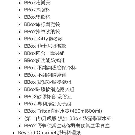
BBox咬樂美
BBox鴨嘴杯
BBox學飲杯
BBox旅行圍兜袋
BBox推車收納袋
BBox Kitty聯名款
BBox 迪士尼聯名款
BBox四合一套裝組
BBox多功能防掉鏈
BBox 不鏽鋼吸管保冷杯
BBox 不鏽鋼燜燒罐
BBox 寶寶矽膠餐碗組
BBox矽膠軟湯匙兩入組
BBOX矽膠杯套 吸管組
BBox 專利湯匙叉子組
BBox Tritan直飲水壺(450ml600ml)
(第二代)升級版 澳洲 BBox 防漏學習水杯
BBox 野餐便當盒迷你野餐便當盒零食盒
Beyond Gourmet烘焙料理紙