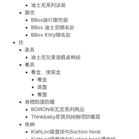
迪士尼系列泳裝
圍兜
BBox旅行圍兜袋
BBox 迪士尼聯名款
BBox Kitty聯名款
住
家具
迪士尼兒童遊戲桌椅組
餐具
餐盒、便當盒
餐盒
蒸盤
餐盤
身體防護防曬
BOiRON布瓦宏系列商品
Thinkbaby星寶貝純物理防曬霜
收納
KiahLoc吸盤掛勾Suction hook