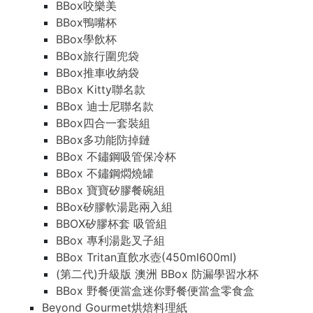
BBox咬樂美
BBox鴨嘴杯
BBox學飲杯
BBox旅行圍兜袋
BBox推車收納袋
BBox Kitty聯名款
BBox 迪士尼聯名款
BBox四合一套裝組
BBox多功能防掉鏈
BBox 不鏽鋼吸管保冷杯
BBox 不鏽鋼燜燒罐
BBox 寶寶矽膠餐碗組
BBox矽膠軟湯匙兩入組
BBOX矽膠杯套 吸管組
BBox 專利湯匙叉子組
BBox Tritan直飲水壺(450ml600ml)
(第二代)升級版 澳洲 BBox 防漏學習水杯
BBox 野餐便當盒迷你野餐便當盒零食盒
Beyond Gourmet烘焙料理紙