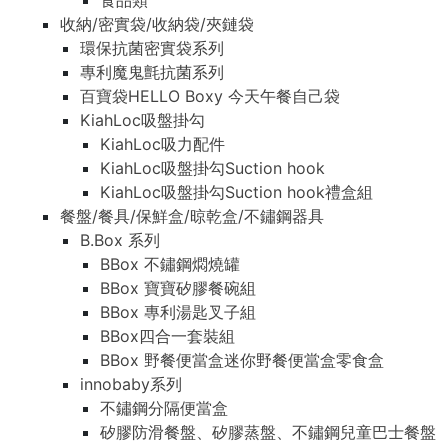
食品類
收納/密實袋/收納袋/夾鏈袋
環保抗菌密實袋系列
專利魔鬼氈抗菌系列
百寶袋HELLO Boxy 今天午餐自己袋
KiahLoc吸盤掛勾
KiahLoc吸力配件
KiahLoc吸盤掛勾Suction hook
KiahLoc吸盤掛勾Suction hook禮盒組
餐盤/餐具/保鮮盒/晾乾盒/不鏽鋼器具
B.Box 系列
BBox 不鏽鋼燜燒罐
BBox 寶寶矽膠餐碗組
BBox 專利湯匙叉子組
BBox四合一套裝組
BBox 野餐便當盒迷你野餐便當盒零食盒
innobaby系列
不鏽鋼分隔便當盒
矽膠防滑餐盤、矽膠蒸盤、不鏽鋼兒童巴士餐盤