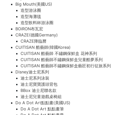
Big Mouth(美國US)
造型游泳圈
造型海灘毯
造型飲料杯游泳圈
BOiRON布瓦宏
CRAZE(德國Germany)
CRAZE降臨曆
CUITISAN 酷藝師(韓國Korea)
CUITISAN 酷藝師 不鏽鋼保鮮盒 花神系列
CUITISAN 酷藝師不鏽鋼保鮮盒兒童酷夢系列
CUITISAN 酷藝師不鏽鋼保鮮盒藝匠初行征旅系列
Disney迪士尼系列
迪士尼系列泳裝
迪士尼寶寶護頭背包
BBox 迪士尼聯名款
迪士尼兒童遊戲桌椅組
Do A Dot Art點點畫(美國US)
Do A Dot Art 點點畫筆