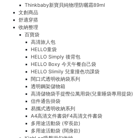
Thinkbaby新寶貝純物理防曬霜89ml
文創商品
舒適穿搭
收納整理
百寶袋
高清旅人包
HELLO童袋
HELLO Simply 後背包
HELLO Boxy 今天午餐自己袋
HELLO Slimily 兒童撞色功課袋
闊口式透明收納袋系列
透明鋼架儲物箱
高清儲物袋手提慳位萬用袋(兒童睡袋專用提袋)
信件通告掛袋
易攜式透明收納系列
A4高清文件書袋F4高清文件書袋
多用途活動袋 (窄長款)
多用途活動袋 (闊身款)