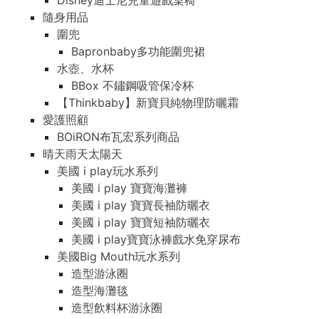
Disney迪士尼兒童遊戲桌椅
隨身用品
圍兜
Bapronbaby多功能圍兜裙
水壺、水杯
BBox 不鏽鋼吸管保冷杯
【Thinkbaby】新寶貝純物理防曬霜
愛護照顧
BOiRON布瓦宏系列商品
晴天雨天太陽天
美國 i play玩水系列
美國 i play 寶寶海灘褲
美國 i play 寶寶長袖防曬衣
美國 i play 寶寶短袖防曬衣
美國 i play寶寶泳褲戲水免穿尿布
美國Big Mouth玩水系列
造型游泳圈
造型海灘毯
造型飲料杯游泳圈