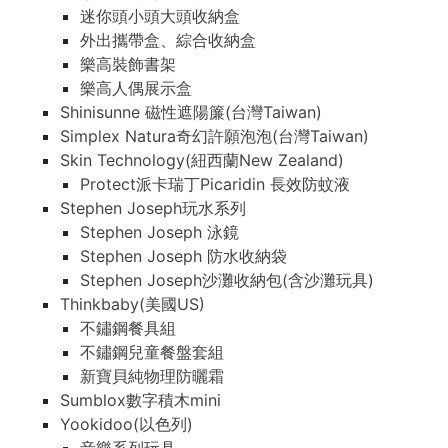
迷你頭小頭大頭收納盒
外出攜帶盒、綜合收納盒
樂高裝飾書架
樂高人偶展示盒
Shinisunne 磁性遮陽簾(台灣Taiwan)
Simplex Natura奇幻許願泡泡(台灣Taiwan)
Skin Technology(紐西蘭New Zealand)
Protect派卡瑞丁Picaridin 長效防蚊液
Stephen Joseph玩水系列
Stephen Joseph 泳鏡
Stephen Joseph 防水收納袋
Stephen Joseph沙灘收納包(含沙灘玩具)
Thinkbaby(美國US)
不鏽鋼餐具組
不鏽鋼兒童餐盤套組
新寶貝純物理防曬霜
Sumblox數字積木mini
Yookidoo(以色列)