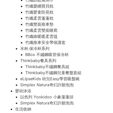
竹纖防蚊萬用巾
竹纖愛睏寶貝枕
竹纖嬰童防晃枕
竹纖柔雲蓬蓬枕
竹纖雙面推車墊
竹纖柔雲雙面睡窩
竹纖維暖暖柔雲毯
竹纖推車安全帶保護套
水杯.保冷杯系列
BBox 不鏽鋼吸管保冷杯
Thinkbaby餐具系列
Thinkbaby不鏽鋼餐具組
Thinkbaby不鏽鋼兒童餐盤套組
eLIpseKids 幼兒Easy學習吸盤碗
Simplex Natura奇幻許願泡泡
嬰幼沐浴
以色列 Yookidoo 小象蓮蓬頭
Simplex Natura奇幻許願泡泡
生活收納