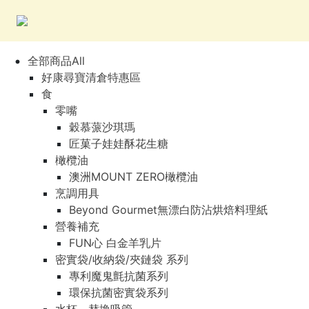
全部商品All
好康尋寶清倉特惠區
食
零嘴
穀慕蒎沙琪瑪
匠菓子娃娃酥花生糖
橄欖油
澳洲MOUNT ZERO橄欖油
烹調用具
Beyond Gourmet無漂白防沾烘焙料理紙
營養補充
FUN心 白金羊乳片
密實袋/收納袋/夾鏈袋 系列
專利魔鬼氈抗菌系列
環保抗菌密實袋系列