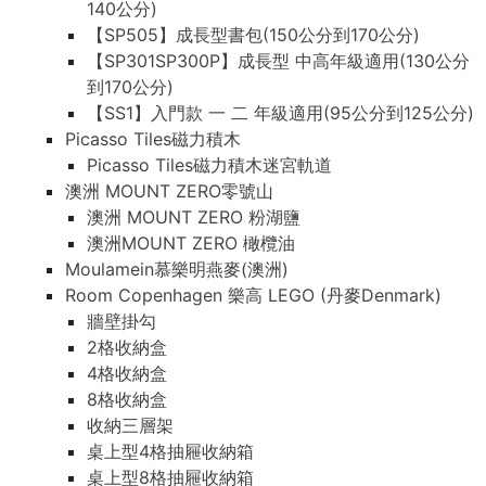
140公分)
【SP505】成長型書包(150公分到170公分)
【SP301SP300P】成長型 中高年級適用(130公分
到170公分)
【SS1】入門款 一 二 年級適用(95公分到125公分)
Picasso Tiles磁力積木
Picasso Tiles磁力積木迷宮軌道
澳洲 MOUNT ZERO零號山
澳洲 MOUNT ZERO 粉湖鹽
澳洲MOUNT ZERO 橄欖油
Moulamein慕樂明燕麥(澳洲)
Room Copenhagen 樂高 LEGO (丹麥Denmark)
牆壁掛勾
2格收納盒
4格收納盒
8格收納盒
收納三層架
桌上型4格抽屜收納箱
桌上型8格抽屜收納箱