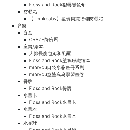
Floss and Rock摺疊變色傘
防曬霜
【Thinkbaby】星寶貝純物理防曬霜
育樂
盲盒
CRAZE降臨曆
童書/繪本
大排長龍包姆和凱羅
Floss and Rock塗鴉磁鐵繪本
mierEdu口袋水彩畫冊系列
mierEdu塗塗寫寫學習畫卷
骨牌
Floss and Rock骨牌
水畫卡
Floss and Rock水畫卡
水畫本
Floss and Rock水畫本
水晶球