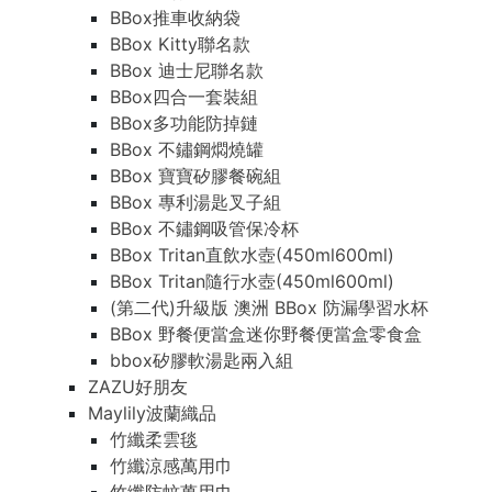
BBox推車收納袋
BBox Kitty聯名款
BBox 迪士尼聯名款
BBox四合一套裝組
BBox多功能防掉鏈
BBox 不鏽鋼燜燒罐
BBox 寶寶矽膠餐碗組
BBox 專利湯匙叉子組
BBox 不鏽鋼吸管保冷杯
BBox Tritan直飲水壺(450ml600ml)
BBox Tritan隨行水壺(450ml600ml)
(第二代)升級版 澳洲 BBox 防漏學習水杯
BBox 野餐便當盒迷你野餐便當盒零食盒
bbox矽膠軟湯匙兩入組
ZAZU好朋友
Maylily波蘭織品
竹纖柔雲毯
竹纖涼感萬用巾