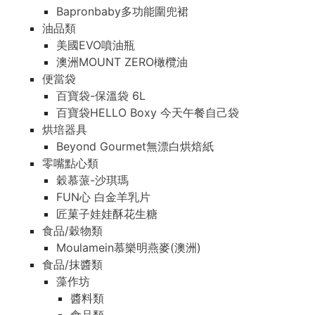
Bapronbaby多功能圍兜裙
油品類
美國EVO噴油瓶
澳洲MOUNT ZERO橄欖油
便當袋
百寶袋-保溫袋 6L
百寶袋HELLO Boxy 今天午餐自己袋
烘培器具
Beyond Gourmet無漂白烘焙紙
零嘴點心類
穀慕蒎-沙琪瑪
FUN心 白金羊乳片
匠菓子娃娃酥花生糖
食品/穀物類
Moulamein慕樂明燕麥(澳洲)
食品/抹醬類
藻作坊
醬料類