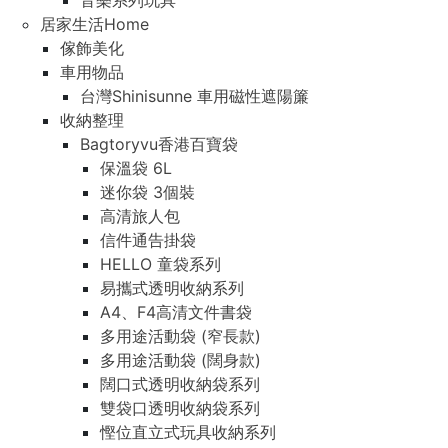
音樂系列玩具
居家生活Home
傢飾美化
車用物品
台灣Shinisunne 車用磁性遮陽簾
收納整理
Bagtoryvu香港百寶袋
保溫袋 6L
迷你袋 3個裝
高清旅人包
信件通告掛袋
HELLO 童袋系列
易攜式透明收納系列
A4、F4高清文件書袋
多用途活動袋 (窄長款)
多用途活動袋 (闊身款)
闊口式透明收納袋系列
雙袋口透明收納袋系列
慳位直立式玩具收納系列