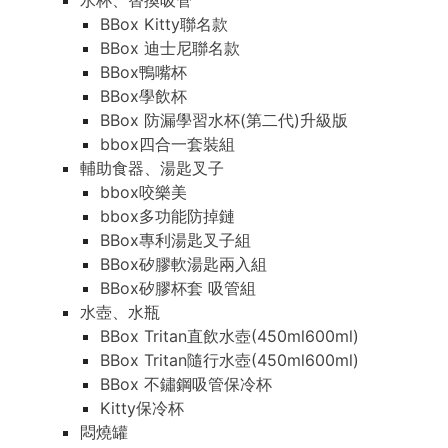
水杯、替換吸管
BBox Kitty聯名款
BBox 迪士尼聯名款
BBox鴨嘴杯
BBox學飲杯
BBox 防漏學習水杯(第二代)升級版
bbox四合一套裝組
輔助食器、湯匙叉子
bbox咬樂美
bbox多功能防掉鏈
BBox專利湯匙叉子組
BBox矽膠軟湯匙兩入組
BBox矽膠杯套 吸管組
水壺、水瓶
BBox Tritan直飲水壺(450ml600ml)
BBox Tritan隨行水壺(450ml600ml)
BBox 不鏽鋼吸管保冷杯
Kitty保冷杯
悶燒罐