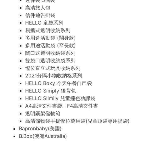
迷你袋 3個裝
高清旅人包
信件通告掛袋
HELLO 童袋系列
易攜式透明收納系列
多用途活動袋 (闊身款)
多用途活動袋 (窄長款)
闊口式透明收納袋系列
雙袋口透明收納袋系列
慳位直立式玩具收納系列
2021分隔小物收納格系列
HELLO Boxy 今天午餐自己袋
HELLO Simply 後背包
HELLO Slimily 兒童撞色功課袋
A4高清文件書袋、F4高清文件書
透明鋼架儲物箱
高清儲物袋手提慳位萬用袋(兒童睡袋專用提袋)
Bapronbaby(美國)
B.Box(澳洲Australia)