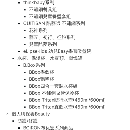
thinkbaby系列
不鏽鋼餐具組
不鏽鋼兒童餐盤套組
CUITISAN 酷藝師 不鏽鋼系列
花神系列
藝匠、初行、征旅系列
兒童酷夢系列
eLIpseKids 幼兒Easy學習吸盤碗
水杯、保溫杯、水壺類、悶燒罐
B.Box系列
BBox學飲杯
BBox鴨嘴杯
BBox四合一套裝水杯組
BBox 不鏽鋼吸管保冷杯
BBox Tritan隨行水壺(450ml/600ml)
BBox Tritan直飲水壺(450ml/600ml)
個人與保養Beauty
防護/修護
BOiRON布瓦宏系列商品