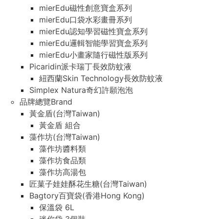
mierEdu磁性創意寶盒系列
mierEdu口袋水彩畫冊系列
mierEdu認知學習磁性寶盒系列
mierEdu邏輯智能學習寶盒系列
mierEdu小畫家隨行磁性版系列
Picaridin派卡瑞丁長效防蚊液
紐西蘭Skin Technology長效防蚊液
Simplex Natura奇幻許願泡泡
品牌總覽Brand
黃金盾(台灣Taiwan)
黃金盾 組合
藻作坊(台灣Taiwan)
藻作坊醬料類
藻作坊食品類
藻作坊高湯包
匠菓子娃娃酥花生糖(台灣Taiwan)
Bagtory百寶袋(香港Hong Kong)
保溫袋 6L