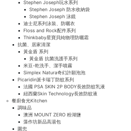
Stephen Joseph玩水系列
Stephen Joseph 防水收納袋
Stephen Joseph 泳鏡
迪士尼系列泳裝、防曬衣
Floss and Rock配件系列
Thinkbaby星寶貝純物理防曬霜
抗菌、居家清潔
黃金盾 系列
黃金盾 抗菌洗護手系列
米豆-乾洗手、潔手噴霧
Simplex Natura奇幻許願泡泡
Picaridin派卡瑞丁防蚊系列
法國 PSA SKIN 2P BODY長效防蚊乳液
紐西蘭Skin Technology長效防蚊液
餐廚食光Kitchen
調味品
澳洲 MOUNT ZERO 粉湖鹽
藻作坊新品高湯包
圍兜