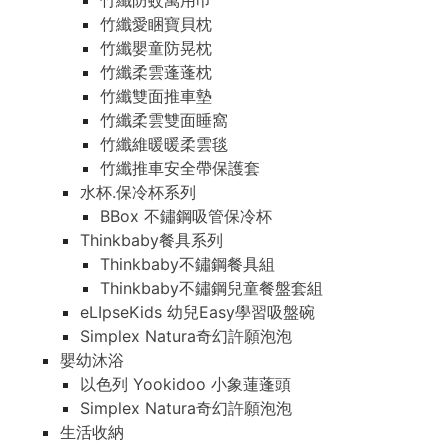
竹纖防蚊萬用巾
竹纖愛睏寶貝枕
竹纖嬰童防晃枕
竹纖柔雲蓬蓬枕
竹纖雙面推車墊
竹纖柔雲雙面睡窩
竹纖維暖暖柔雲毯
竹纖推車安全帶保護套
水杯.保冷杯系列
BBox 不鏽鋼吸管保冷杯
Thinkbaby餐具系列
Thinkbaby不鏽鋼餐具組
Thinkbaby不鏽鋼兒童餐盤套組
eLIpseKids 幼兒Easy學習吸盤碗
Simplex Natura奇幻許願泡泡
嬰幼沐浴
以色列 Yookidoo 小象蓮蓬頭
Simplex Natura奇幻許願泡泡
生活收納