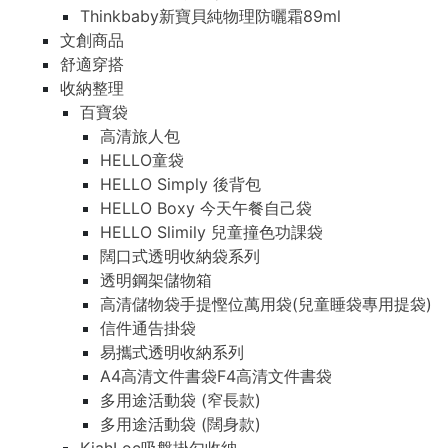
Thinkbaby新寶貝純物理防曬霜89ml
文創商品
舒適穿搭
收納整理
百寶袋
高清旅人包
HELLO童袋
HELLO Simply 後背包
HELLO Boxy 今天午餐自己袋
HELLO Slimily 兒童撞色功課袋
闊口式透明收納袋系列
透明鋼架儲物箱
高清儲物袋手提慳位萬用袋(兒童睡袋專用提袋)
信件通告掛袋
易攜式透明收納系列
A4高清文件書袋F4高清文件書袋
多用途活動袋 (窄長款)
多用途活動袋 (闊身款)