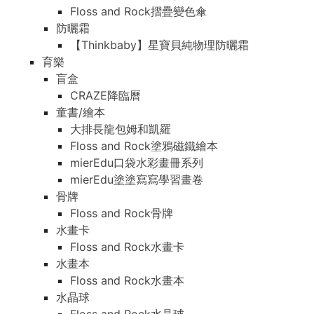
Floss and Rock摺疊變色傘
防曬霜
【Thinkbaby】星寶貝純物理防曬霜
育樂
盲盒
CRAZE降臨曆
童書/繪本
大排長龍包姆和凱羅
Floss and Rock塗鴉磁鐵繪本
mierEdu口袋水彩畫冊系列
mierEdu塗塗寫寫學習畫卷
骨牌
Floss and Rock骨牌
水畫卡
Floss and Rock水畫卡
水畫本
Floss and Rock水畫本
水晶球