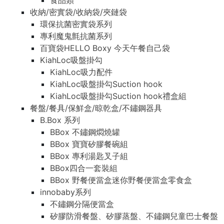
食品類
收納/密實袋/收納袋/夾鏈袋
環保抗菌密實袋系列
專利魔鬼氈抗菌系列
百寶袋HELLO Boxy 今天午餐自己袋
KiahLoc吸盤掛勾
KiahLoc吸力配件
KiahLoc吸盤掛勾Suction hook
KiahLoc吸盤掛勾Suction hook禮盒組
餐盤/餐具/保鮮盒/晾乾盒/不鏽鋼器具
B.Box 系列
BBox 不鏽鋼燜燒罐
BBox 寶寶矽膠餐碗組
BBox 專利湯匙叉子組
BBox四合一套裝組
BBox 野餐便當盒迷你野餐便當盒零食盒
innobaby系列
不鏽鋼分隔便當盒
矽膠防滑餐盤、矽膠蒸盤、不鏽鋼兒童巴士餐盤