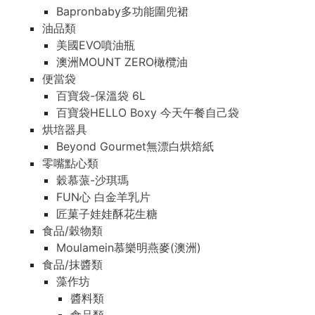
Bapronbaby多功能圍兜裙
油品類
美國EVO噴油瓶
澳洲MOUNT ZERO橄欖油
便當袋
百寶袋-保溫袋 6L
百寶袋HELLO Boxy 今天午餐自己袋
烘培器具
Beyond Gourmet無漂白烘焙紙
零嘴點心類
穀慕蒎-沙琪瑪
FUN心 白金羊乳片
匠菓子娃娃酥花生糖
食品/穀物類
Moulamein慕樂明燕麥(澳洲)
食品/抹醬類
藻作坊
醬料類