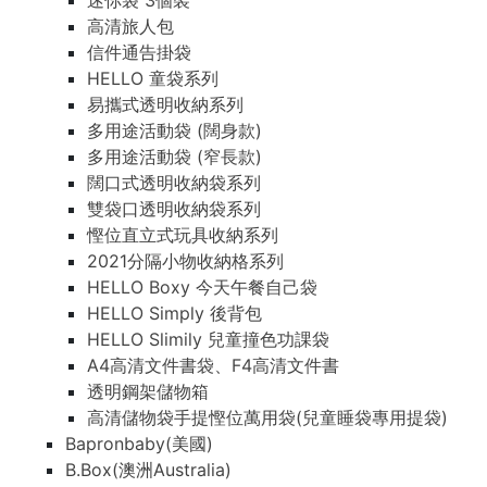
迷你袋 3個裝
高清旅人包
信件通告掛袋
HELLO 童袋系列
易攜式透明收納系列
多用途活動袋 (闊身款)
多用途活動袋 (窄長款)
闊口式透明收納袋系列
雙袋口透明收納袋系列
慳位直立式玩具收納系列
2021分隔小物收納格系列
HELLO Boxy 今天午餐自己袋
HELLO Simply 後背包
HELLO Slimily 兒童撞色功課袋
A4高清文件書袋、F4高清文件書
透明鋼架儲物箱
高清儲物袋手提慳位萬用袋(兒童睡袋專用提袋)
Bapronbaby(美國)
B.Box(澳洲Australia)