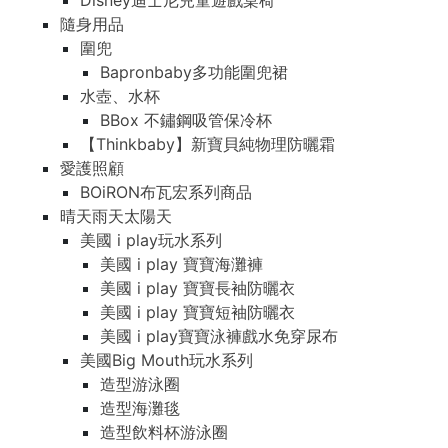
Disney迪士尼兒童遊戲桌椅
隨身用品
圍兜
Bapronbaby多功能圍兜裙
水壺、水杯
BBox 不鏽鋼吸管保冷杯
【Thinkbaby】新寶貝純物理防曬霜
愛護照顧
BOiRON布瓦宏系列商品
晴天雨天太陽天
美國 i play玩水系列
美國 i play 寶寶海灘褲
美國 i play 寶寶長袖防曬衣
美國 i play 寶寶短袖防曬衣
美國 i play寶寶泳褲戲水免穿尿布
美國Big Mouth玩水系列
造型游泳圈
造型海灘毯
造型飲料杯游泳圈