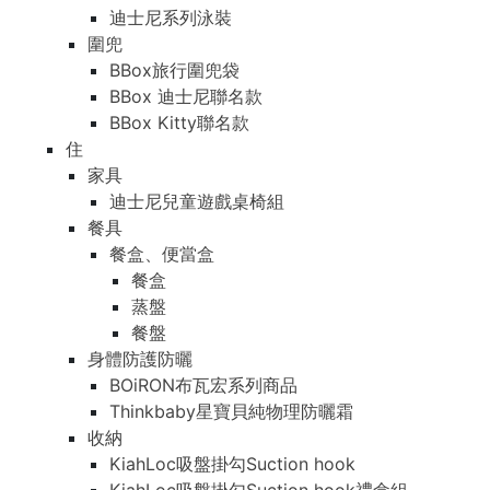
迪士尼系列泳裝
圍兜
BBox旅行圍兜袋
BBox 迪士尼聯名款
BBox Kitty聯名款
住
家具
迪士尼兒童遊戲桌椅組
餐具
餐盒、便當盒
餐盒
蒸盤
餐盤
身體防護防曬
BOiRON布瓦宏系列商品
Thinkbaby星寶貝純物理防曬霜
收納
KiahLoc吸盤掛勾Suction hook