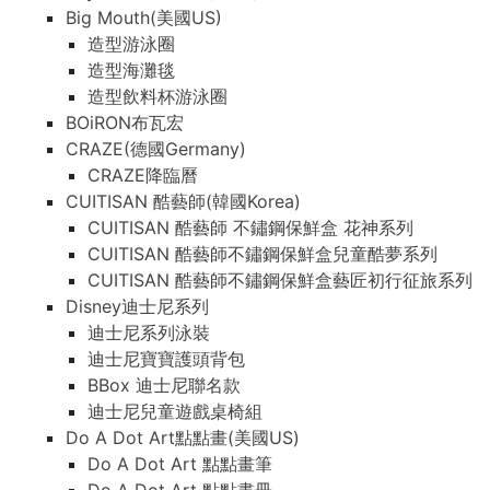
Big Mouth(美國US)
造型游泳圈
造型海灘毯
造型飲料杯游泳圈
BOiRON布瓦宏
CRAZE(德國Germany)
CRAZE降臨曆
CUITISAN 酷藝師(韓國Korea)
CUITISAN 酷藝師 不鏽鋼保鮮盒 花神系列
CUITISAN 酷藝師不鏽鋼保鮮盒兒童酷夢系列
CUITISAN 酷藝師不鏽鋼保鮮盒藝匠初行征旅系列
Disney迪士尼系列
迪士尼系列泳裝
迪士尼寶寶護頭背包
BBox 迪士尼聯名款
迪士尼兒童遊戲桌椅組
Do A Dot Art點點畫(美國US)
Do A Dot Art 點點畫筆