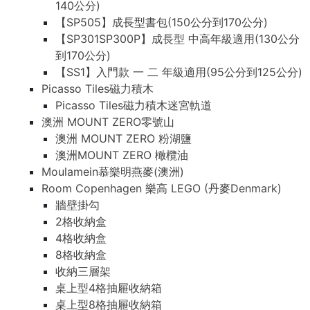
140公分)
【SP505】成長型書包(150公分到170公分)
【SP301SP300P】成長型 中高年級適用(130公分
到170公分)
【SS1】入門款 一 二 年級適用(95公分到125公分)
Picasso Tiles磁力積木
Picasso Tiles磁力積木迷宮軌道
澳洲 MOUNT ZERO零號山
澳洲 MOUNT ZERO 粉湖鹽
澳洲MOUNT ZERO 橄欖油
Moulamein慕樂明燕麥(澳洲)
Room Copenhagen 樂高 LEGO (丹麥Denmark)
牆壁掛勾
2格收納盒
4格收納盒
8格收納盒
收納三層架
桌上型4格抽屜收納箱
桌上型8格抽屜收納箱