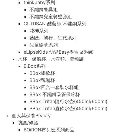
thinkbaby系列
不鏽鋼餐具組
不鏽鋼兒童餐盤套組
CUITISAN 酷藝師 不鏽鋼系列
花神系列
藝匠、初行、征旅系列
兒童酷夢系列
eLIpseKids 幼兒Easy學習吸盤碗
水杯、保溫杯、水壺類、悶燒罐
B.Box系列
BBox學飲杯
BBox鴨嘴杯
BBox四合一套裝水杯組
BBox 不鏽鋼吸管保冷杯
BBox Tritan隨行水壺(450ml/600ml)
BBox Tritan直飲水壺(450ml/600ml)
個人與保養Beauty
防護/修護
BOiRON布瓦宏系列商品