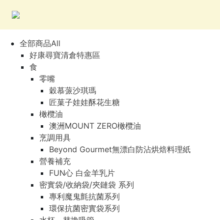
全部商品All
好康尋寶清倉特惠區
食
零嘴
穀慕蒎沙琪瑪
匠菓子娃娃酥花生糖
橄欖油
澳洲MOUNT ZERO橄欖油
烹調用具
Beyond Gourmet無漂白防沾烘焙料理紙
營養補充
FUN心 白金羊乳片
密實袋/收納袋/夾鏈袋 系列
專利魔鬼氈抗菌系列
環保抗菌密實袋系列