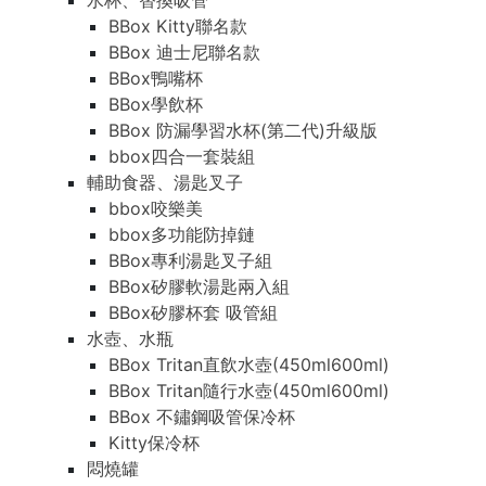
水杯、替換吸管
BBox Kitty聯名款
BBox 迪士尼聯名款
BBox鴨嘴杯
BBox學飲杯
BBox 防漏學習水杯(第二代)升級版
bbox四合一套裝組
輔助食器、湯匙叉子
bbox咬樂美
bbox多功能防掉鏈
BBox專利湯匙叉子組
BBox矽膠軟湯匙兩入組
BBox矽膠杯套 吸管組
水壺、水瓶
BBox Tritan直飲水壺(450ml600ml)
BBox Tritan隨行水壺(450ml600ml)
BBox 不鏽鋼吸管保冷杯
Kitty保冷杯
悶燒罐