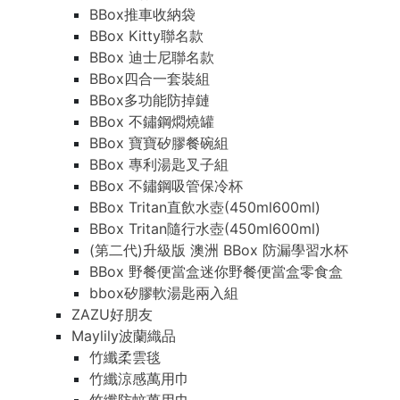
BBox推車收納袋
BBox Kitty聯名款
BBox 迪士尼聯名款
BBox四合一套裝組
BBox多功能防掉鏈
BBox 不鏽鋼燜燒罐
BBox 寶寶矽膠餐碗組
BBox 專利湯匙叉子組
BBox 不鏽鋼吸管保冷杯
BBox Tritan直飲水壺(450ml600ml)
BBox Tritan隨行水壺(450ml600ml)
(第二代)升級版 澳洲 BBox 防漏學習水杯
BBox 野餐便當盒迷你野餐便當盒零食盒
bbox矽膠軟湯匙兩入組
ZAZU好朋友
Maylily波蘭織品
竹纖柔雲毯
竹纖涼感萬用巾