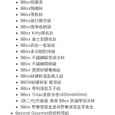
BBox咬樂美
BBox鴨嘴杯
BBox學飲杯
BBox旅行圍兜袋
BBox推車收納袋
BBox Kitty聯名款
BBox 迪士尼聯名款
BBox四合一套裝組
BBox多功能防掉鏈
BBox 不鏽鋼吸管保冷杯
BBox 不鏽鋼燜燒罐
BBox 寶寶矽膠餐碗組
BBox矽膠軟湯匙兩入組
BBOX矽膠杯套 吸管組
BBox 專利湯匙叉子組
BBox Tritan直飲水壺(450ml600ml)
(第二代)升級版 澳洲 BBox 防漏學習水杯
BBox 野餐便當盒迷你野餐便當盒零食盒
Beyond Gourmet烘焙料理紙