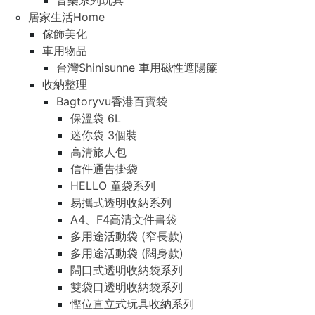
音樂系列玩具
居家生活Home
傢飾美化
車用物品
台灣Shinisunne 車用磁性遮陽簾
收納整理
Bagtoryvu香港百寶袋
保溫袋 6L
迷你袋 3個裝
高清旅人包
信件通告掛袋
HELLO 童袋系列
易攜式透明收納系列
A4、F4高清文件書袋
多用途活動袋 (窄長款)
多用途活動袋 (闊身款)
闊口式透明收納袋系列
雙袋口透明收納袋系列
慳位直立式玩具收納系列