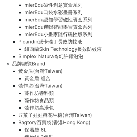
mierEdu磁性創意寶盒系列
mierEdu口袋水彩畫冊系列
mierEdu認知學習磁性寶盒系列
mierEdu邏輯智能學習寶盒系列
mierEdu小畫家隨行磁性版系列
Picaridin派卡瑞丁長效防蚊液
紐西蘭Skin Technology長效防蚊液
Simplex Natura奇幻許願泡泡
品牌總覽Brand
黃金盾(台灣Taiwan)
黃金盾 組合
藻作坊(台灣Taiwan)
藻作坊醬料類
藻作坊食品類
藻作坊高湯包
匠菓子娃娃酥花生糖(台灣Taiwan)
Bagtory百寶袋(香港Hong Kong)
保溫袋 6L