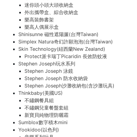
迷你頭小頭大頭收納盒
外出攜帶盒、綜合收納盒
樂高裝飾書架
樂高人偶展示盒
Shinisunne 磁性遮陽簾(台灣Taiwan)
Simplex Natura奇幻許願泡泡(台灣Taiwan)
Skin Technology(紐西蘭New Zealand)
Protect派卡瑞丁Picaridin 長效防蚊液
Stephen Joseph玩水系列
Stephen Joseph 泳鏡
Stephen Joseph 防水收納袋
Stephen Joseph沙灘收納包(含沙灘玩具)
Thinkbaby(美國US)
不鏽鋼餐具組
不鏽鋼兒童餐盤套組
新寶貝純物理防曬霜
Sumblox數字積木mini
Yookidoo(以色列)