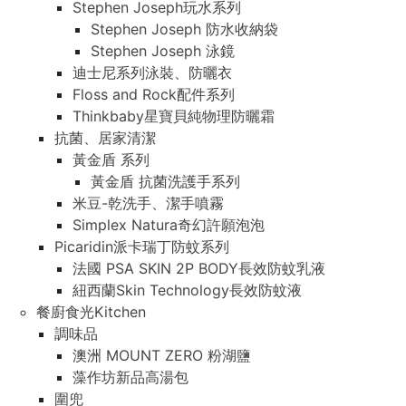
Stephen Joseph玩水系列
Stephen Joseph 防水收納袋
Stephen Joseph 泳鏡
迪士尼系列泳裝、防曬衣
Floss and Rock配件系列
Thinkbaby星寶貝純物理防曬霜
抗菌、居家清潔
黃金盾 系列
黃金盾 抗菌洗護手系列
米豆-乾洗手、潔手噴霧
Simplex Natura奇幻許願泡泡
Picaridin派卡瑞丁防蚊系列
法國 PSA SKIN 2P BODY長效防蚊乳液
紐西蘭Skin Technology長效防蚊液
餐廚食光Kitchen
調味品
澳洲 MOUNT ZERO 粉湖鹽
藻作坊新品高湯包
圍兜