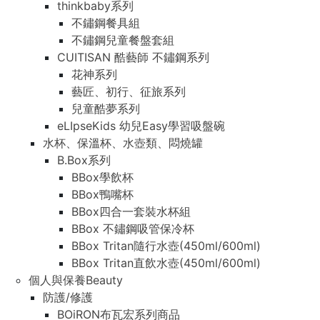
thinkbaby系列
不鏽鋼餐具組
不鏽鋼兒童餐盤套組
CUITISAN 酷藝師 不鏽鋼系列
花神系列
藝匠、初行、征旅系列
兒童酷夢系列
eLIpseKids 幼兒Easy學習吸盤碗
水杯、保溫杯、水壺類、悶燒罐
B.Box系列
BBox學飲杯
BBox鴨嘴杯
BBox四合一套裝水杯組
BBox 不鏽鋼吸管保冷杯
BBox Tritan隨行水壺(450ml/600ml)
BBox Tritan直飲水壺(450ml/600ml)
個人與保養Beauty
防護/修護
BOiRON布瓦宏系列商品