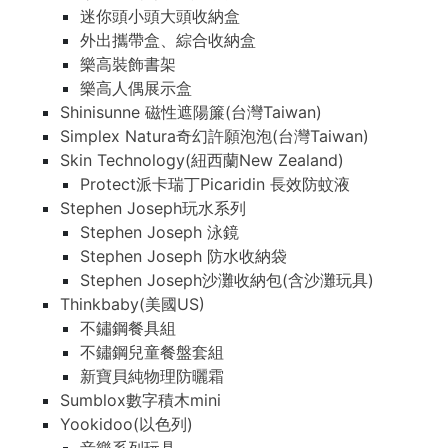
迷你頭小頭大頭收納盒
外出攜帶盒、綜合收納盒
樂高裝飾書架
樂高人偶展示盒
Shinisunne 磁性遮陽簾(台灣Taiwan)
Simplex Natura奇幻許願泡泡(台灣Taiwan)
Skin Technology(紐西蘭New Zealand)
Protect派卡瑞丁Picaridin 長效防蚊液
Stephen Joseph玩水系列
Stephen Joseph 泳鏡
Stephen Joseph 防水收納袋
Stephen Joseph沙灘收納包(含沙灘玩具)
Thinkbaby(美國US)
不鏽鋼餐具組
不鏽鋼兒童餐盤套組
新寶貝純物理防曬霜
Sumblox數字積木mini
Yookidoo(以色列)