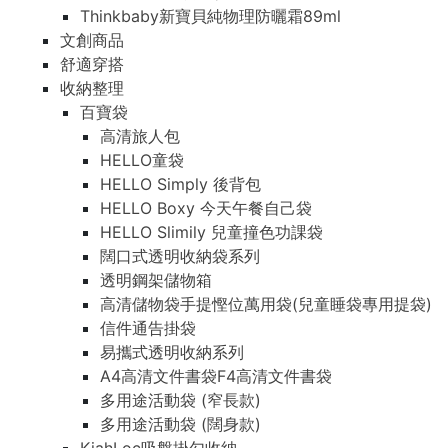
Thinkbaby新寶貝純物理防曬霜89ml
文創商品
舒適穿搭
收納整理
百寶袋
高清旅人包
HELLO童袋
HELLO Simply 後背包
HELLO Boxy 今天午餐自己袋
HELLO Slimily 兒童撞色功課袋
闊口式透明收納袋系列
透明鋼架儲物箱
高清儲物袋手提慳位萬用袋(兒童睡袋專用提袋)
信件通告掛袋
易攜式透明收納系列
A4高清文件書袋F4高清文件書袋
多用途活動袋 (窄長款)
多用途活動袋 (闊身款)