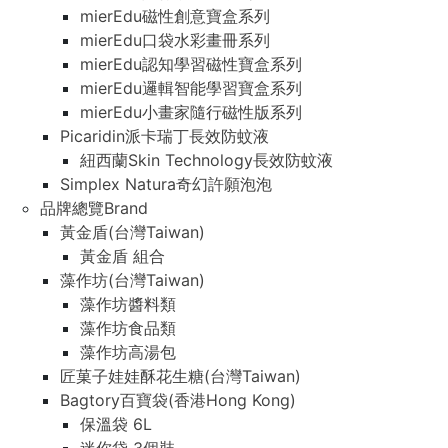
mierEdu磁性創意寶盒系列
mierEdu口袋水彩畫冊系列
mierEdu認知學習磁性寶盒系列
mierEdu邏輯智能學習寶盒系列
mierEdu小畫家隨行磁性版系列
Picaridin派卡瑞丁長效防蚊液
紐西蘭Skin Technology長效防蚊液
Simplex Natura奇幻許願泡泡
品牌總覽Brand
黃金盾(台灣Taiwan)
黃金盾 組合
藻作坊(台灣Taiwan)
藻作坊醬料類
藻作坊食品類
藻作坊高湯包
匠菓子娃娃酥花生糖(台灣Taiwan)
Bagtory百寶袋(香港Hong Kong)
保溫袋 6L