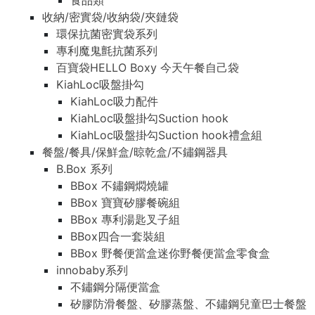
食品類
收納/密實袋/收納袋/夾鏈袋
環保抗菌密實袋系列
專利魔鬼氈抗菌系列
百寶袋HELLO Boxy 今天午餐自己袋
KiahLoc吸盤掛勾
KiahLoc吸力配件
KiahLoc吸盤掛勾Suction hook
KiahLoc吸盤掛勾Suction hook禮盒組
餐盤/餐具/保鮮盒/晾乾盒/不鏽鋼器具
B.Box 系列
BBox 不鏽鋼燜燒罐
BBox 寶寶矽膠餐碗組
BBox 專利湯匙叉子組
BBox四合一套裝組
BBox 野餐便當盒迷你野餐便當盒零食盒
innobaby系列
不鏽鋼分隔便當盒
矽膠防滑餐盤、矽膠蒸盤、不鏽鋼兒童巴士餐盤