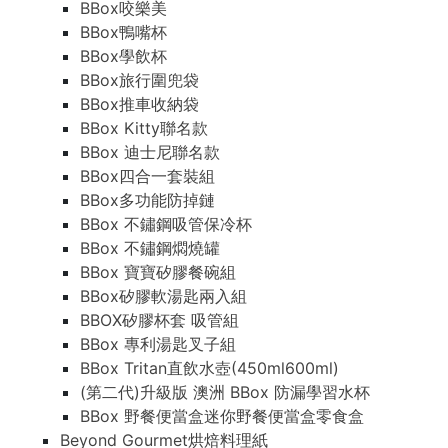
BBox咬樂美
BBox鴨嘴杯
BBox學飲杯
BBox旅行圍兜袋
BBox推車收納袋
BBox Kitty聯名款
BBox 迪士尼聯名款
BBox四合一套裝組
BBox多功能防掉鏈
BBox 不鏽鋼吸管保冷杯
BBox 不鏽鋼燜燒罐
BBox 寶寶矽膠餐碗組
BBox矽膠軟湯匙兩入組
BBOX矽膠杯套 吸管組
BBox 專利湯匙叉子組
BBox Tritan直飲水壺(450ml600ml)
(第二代)升級版 澳洲 BBox 防漏學習水杯
BBox 野餐便當盒迷你野餐便當盒零食盒
Beyond Gourmet烘焙料理紙