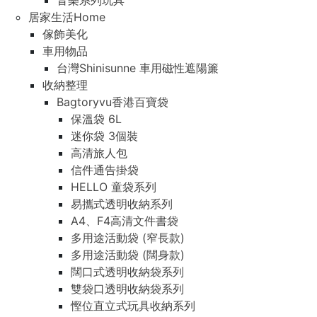
音樂系列玩具
居家生活Home
傢飾美化
車用物品
台灣Shinisunne 車用磁性遮陽簾
收納整理
Bagtoryvu香港百寶袋
保溫袋 6L
迷你袋 3個裝
高清旅人包
信件通告掛袋
HELLO 童袋系列
易攜式透明收納系列
A4、F4高清文件書袋
多用途活動袋 (窄長款)
多用途活動袋 (闊身款)
闊口式透明收納袋系列
雙袋口透明收納袋系列
慳位直立式玩具收納系列