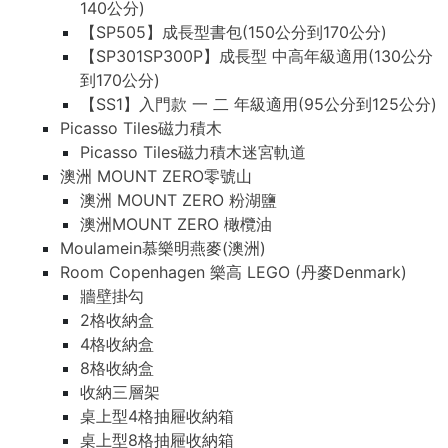
140公分)
【SP505】成長型書包(150公分到170公分)
【SP301SP300P】成長型 中高年級適用(130公分
到170公分)
【SS1】入門款 一 二 年級適用(95公分到125公分)
Picasso Tiles磁力積木
Picasso Tiles磁力積木迷宮軌道
澳洲 MOUNT ZERO零號山
澳洲 MOUNT ZERO 粉湖鹽
澳洲MOUNT ZERO 橄欖油
Moulamein慕樂明燕麥(澳洲)
Room Copenhagen 樂高 LEGO (丹麥Denmark)
牆壁掛勾
2格收納盒
4格收納盒
8格收納盒
收納三層架
桌上型4格抽屜收納箱
桌上型8格抽屜收納箱