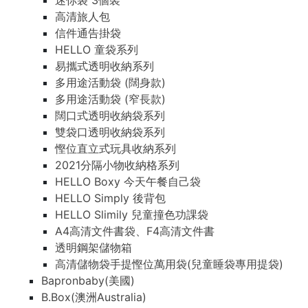
迷你袋 3個裝
高清旅人包
信件通告掛袋
HELLO 童袋系列
易攜式透明收納系列
多用途活動袋 (闊身款)
多用途活動袋 (窄長款)
闊口式透明收納袋系列
雙袋口透明收納袋系列
慳位直立式玩具收納系列
2021分隔小物收納格系列
HELLO Boxy 今天午餐自己袋
HELLO Simply 後背包
HELLO Slimily 兒童撞色功課袋
A4高清文件書袋、F4高清文件書
透明鋼架儲物箱
高清儲物袋手提慳位萬用袋(兒童睡袋專用提袋)
Bapronbaby(美國)
B.Box(澳洲Australia)