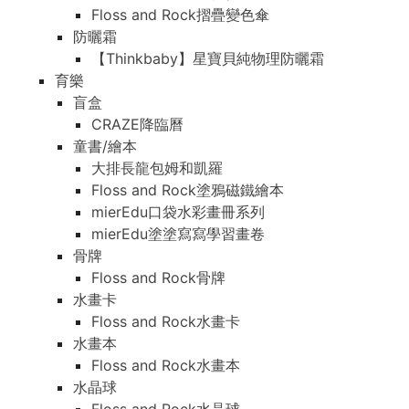
Floss and Rock摺疊變色傘
防曬霜
【Thinkbaby】星寶貝純物理防曬霜
育樂
盲盒
CRAZE降臨曆
童書/繪本
大排長龍包姆和凱羅
Floss and Rock塗鴉磁鐵繪本
mierEdu口袋水彩畫冊系列
mierEdu塗塗寫寫學習畫卷
骨牌
Floss and Rock骨牌
水畫卡
Floss and Rock水畫卡
水畫本
Floss and Rock水畫本
水晶球