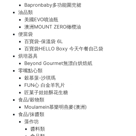
Bapronbaby多功能圍兜裙
油品類
美國EVO噴油瓶
澳洲MOUNT ZERO橄欖油
便當袋
百寶袋-保溫袋 6L
百寶袋HELLO Boxy 今天午餐自己袋
烘培器具
Beyond Gourmet無漂白烘焙紙
零嘴點心類
穀慕蒎-沙琪瑪
FUN心 白金羊乳片
匠菓子娃娃酥花生糖
食品/穀物類
Moulamein慕樂明燕麥(澳洲)
食品/抹醬類
藻作坊
醬料類