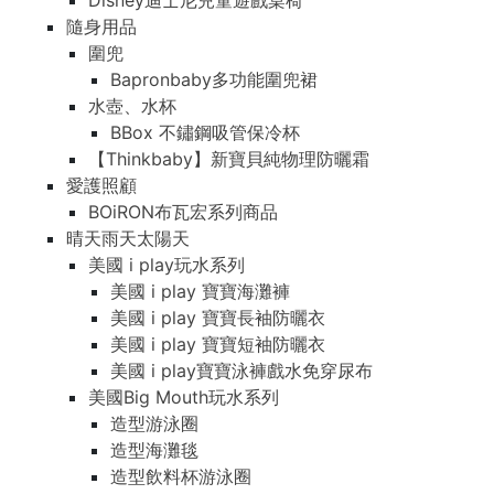
Disney迪士尼兒童遊戲桌椅
隨身用品
圍兜
Bapronbaby多功能圍兜裙
水壺、水杯
BBox 不鏽鋼吸管保冷杯
【Thinkbaby】新寶貝純物理防曬霜
愛護照顧
BOiRON布瓦宏系列商品
晴天雨天太陽天
美國 i play玩水系列
美國 i play 寶寶海灘褲
美國 i play 寶寶長袖防曬衣
美國 i play 寶寶短袖防曬衣
美國 i play寶寶泳褲戲水免穿尿布
美國Big Mouth玩水系列
造型游泳圈
造型海灘毯
造型飲料杯游泳圈