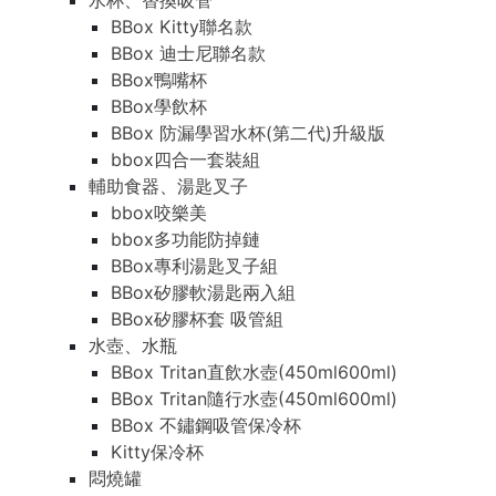
水杯、替換吸管
BBox Kitty聯名款
BBox 迪士尼聯名款
BBox鴨嘴杯
BBox學飲杯
BBox 防漏學習水杯(第二代)升級版
bbox四合一套裝組
輔助食器、湯匙叉子
bbox咬樂美
bbox多功能防掉鏈
BBox專利湯匙叉子組
BBox矽膠軟湯匙兩入組
BBox矽膠杯套 吸管組
水壺、水瓶
BBox Tritan直飲水壺(450ml600ml)
BBox Tritan隨行水壺(450ml600ml)
BBox 不鏽鋼吸管保冷杯
Kitty保冷杯
悶燒罐