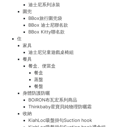
迪士尼系列泳裝
圍兜
BBox旅行圍兜袋
BBox 迪士尼聯名款
BBox Kitty聯名款
住
家具
迪士尼兒童遊戲桌椅組
餐具
餐盒、便當盒
餐盒
蒸盤
餐盤
身體防護防曬
BOiRON布瓦宏系列商品
Thinkbaby星寶貝純物理防曬霜
收納
KiahLoc吸盤掛勾Suction hook