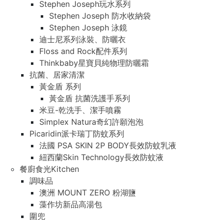
Stephen Joseph玩水系列
Stephen Joseph 防水收納袋
Stephen Joseph 泳鏡
迪士尼系列泳裝、防曬衣
Floss and Rock配件系列
Thinkbaby星寶貝純物理防曬霜
抗菌、居家清潔
黃金盾 系列
黃金盾 抗菌洗護手系列
米豆-乾洗手、潔手噴霧
Simplex Natura奇幻許願泡泡
Picaridin派卡瑞丁防蚊系列
法國 PSA SKIN 2P BODY長效防蚊乳液
紐西蘭Skin Technology長效防蚊液
餐廚食光Kitchen
調味品
澳洲 MOUNT ZERO 粉湖鹽
藻作坊新品高湯包
圍兜