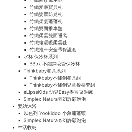
竹纖防蚊萬用巾
竹纖愛睏寶貝枕
竹纖嬰童防晃枕
竹纖柔雲蓬蓬枕
竹纖雙面推車墊
竹纖柔雲雙面睡窩
竹纖維暖暖柔雲毯
竹纖推車安全帶保護套
水杯.保冷杯系列
BBox 不鏽鋼吸管保冷杯
Thinkbaby餐具系列
Thinkbaby不鏽鋼餐具組
Thinkbaby不鏽鋼兒童餐盤套組
eLIpseKids 幼兒Easy學習吸盤碗
Simplex Natura奇幻許願泡泡
嬰幼沐浴
以色列 Yookidoo 小象蓮蓬頭
Simplex Natura奇幻許願泡泡
生活收納