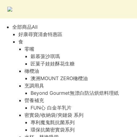
全部商品All
好康尋寶清倉特惠區
食
零嘴
穀慕蒎沙琪瑪
匠菓子娃娃酥花生糖
橄欖油
澳洲MOUNT ZERO橄欖油
烹調用具
Beyond Gourmet無漂白防沾烘焙料理紙
營養補充
FUN心 白金羊乳片
密實袋/收納袋/夾鏈袋 系列
專利魔鬼氈抗菌系列
環保抗菌密實袋系列