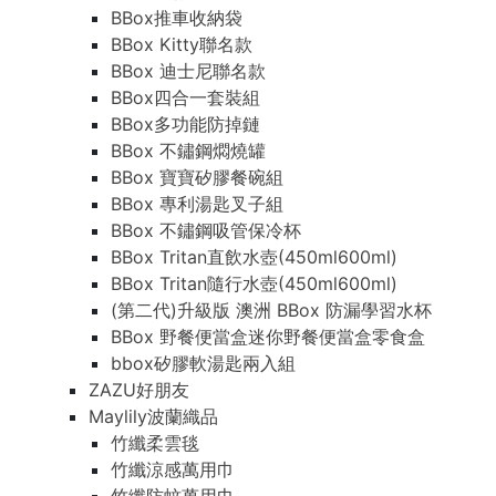
BBox推車收納袋
BBox Kitty聯名款
BBox 迪士尼聯名款
BBox四合一套裝組
BBox多功能防掉鏈
BBox 不鏽鋼燜燒罐
BBox 寶寶矽膠餐碗組
BBox 專利湯匙叉子組
BBox 不鏽鋼吸管保冷杯
BBox Tritan直飲水壺(450ml600ml)
BBox Tritan隨行水壺(450ml600ml)
(第二代)升級版 澳洲 BBox 防漏學習水杯
BBox 野餐便當盒迷你野餐便當盒零食盒
bbox矽膠軟湯匙兩入組
ZAZU好朋友
Maylily波蘭織品
竹纖柔雲毯
竹纖涼感萬用巾