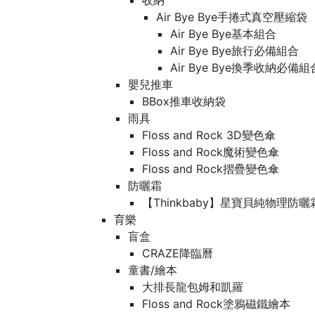
收納
Air Bye Bye手捲式真空壓縮袋
Air Bye Bye基本組合
Air Bye Bye旅行必備組合
Air Bye Bye換季收納必
嬰兒推車
BBox推車收納袋
雨具
Floss and Rock 3D變色傘
Floss and Rock魔術變色傘
Floss and Rock摺疊變色傘
防曬霜
【Thinkbaby】星寶貝純物理防曬
育樂
盲盒
CRAZE降臨曆
童書/繪本
大排長龍包姆和凱羅
Floss and Rock塗鴉磁鐵繪本