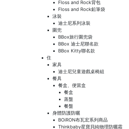
Floss and Rock背包
Floss and Rock鉛筆袋
泳裝
迪士尼系列泳裝
圍兜
BBox旅行圍兜袋
BBox 迪士尼聯名款
BBox Kitty聯名款
住
家具
迪士尼兒童遊戲桌椅組
餐具
餐盒、便當盒
餐盒
蒸盤
餐盤
身體防護防曬
BOiRON布瓦宏系列商品
Thinkbaby星寶貝純物理防曬霜