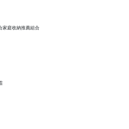
備組合家庭收納推薦組合
霜