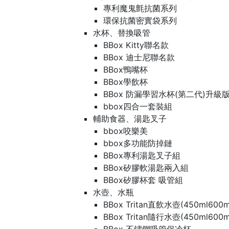
專利魔鬼氈抗菌系列
環保抗菌密實袋系列
水杯、替換吸管
BBox Kitty聯名款
BBox 迪士尼聯名款
BBox鴨嘴杯
BBox學飲杯
BBox 防漏學習水杯(第二代)升級
bbox四合一套裝組
輔助食器、湯匙叉子
bbox咬樂美
bbox多功能防掉鏈
BBox專利湯匙叉子組
BBox矽膠軟湯匙兩入組
BBox矽膠杯套 吸管組
水壺、水瓶
BBox Tritan直飲水壺(450ml600m
BBox Tritan隨行水壺(450ml600m