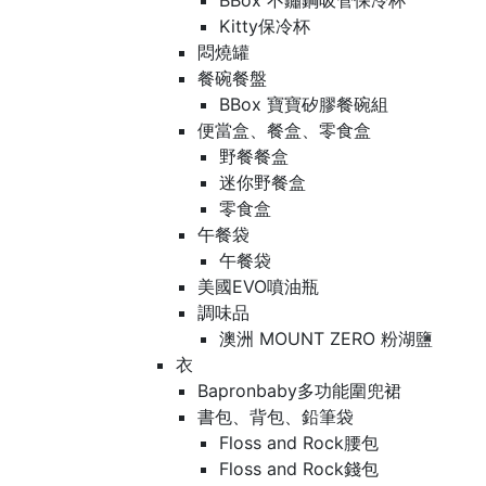
BBox 不鏽鋼吸管保冷杯
Kitty保冷杯
悶燒罐
餐碗餐盤
BBox 寶寶矽膠餐碗組
便當盒、餐盒、零食盒
野餐餐盒
迷你野餐盒
零食盒
午餐袋
午餐袋
美國EVO噴油瓶
調味品
澳洲 MOUNT ZERO 粉湖鹽
衣
Bapronbaby多功能圍兜裙
書包、背包、鉛筆袋
Floss and Rock腰包
Floss and Rock錢包