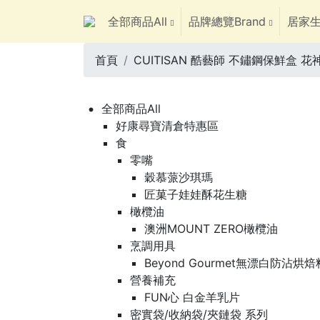
全部商品All
品牌總覽Brand
居家生
首頁
CUITISAN 酷藝師 不鏽鋼保鮮盒 花
全部商品All
好康尋寶清倉特惠區
食
零嘴
穀慕蒎沙琪瑪
匠菓子娃娃酥花生糖
橄欖油
澳洲MOUNT ZERO橄欖油
烹調用具
Beyond Gourmet無漂白防沾烘
營養補充
FUN心 白金羊乳片
密實袋/收納袋/夾鏈袋 系列