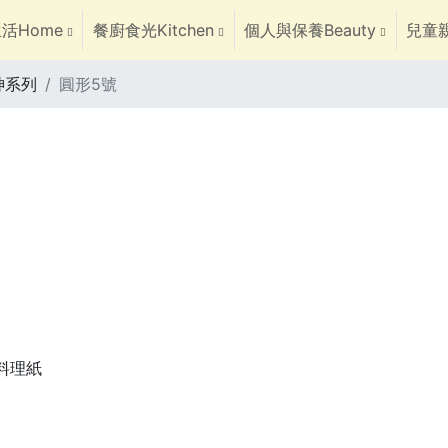
活Home
餐廚食光Kitchen
個人與保養Beauty
兒童親
神系列
圓形5號
焙料理紙