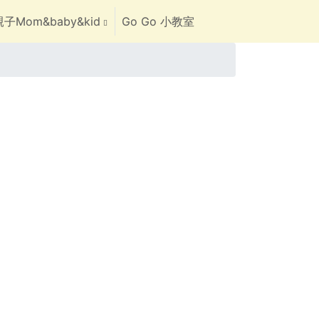
子Mom&baby&kid
Go Go 小教室