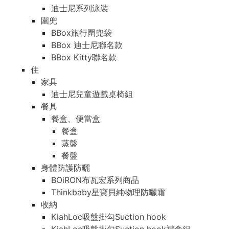
迪士尼系列泳裝
圍兜
BBox旅行圍兜袋
BBox 迪士尼聯名款
BBox Kitty聯名款
住
家具
迪士尼兒童遊戲桌椅組
餐具
餐盒、便當盒
餐盒
蒸盤
餐盤
身體防護防曬
BOiRON布瓦宏系列商品
Thinkbaby星寶貝純物理防曬霜
收納
KiahLoc吸盤掛勾Suction hook