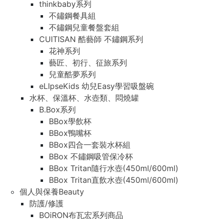
thinkbaby系列
不鏽鋼餐具組
不鏽鋼兒童餐盤套組
CUITISAN 酷藝師 不鏽鋼系列
花神系列
藝匠、初行、征旅系列
兒童酷夢系列
eLIpseKids 幼兒Easy學習吸盤碗
水杯、保溫杯、水壺類、悶燒罐
B.Box系列
BBox學飲杯
BBox鴨嘴杯
BBox四合一套裝水杯組
BBox 不鏽鋼吸管保冷杯
BBox Tritan隨行水壺(450ml/600ml)
BBox Tritan直飲水壺(450ml/600ml)
個人與保養Beauty
防護/修護
BOiRON布瓦宏系列商品