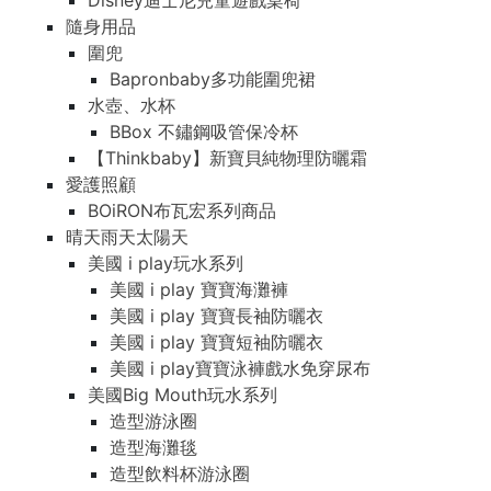
Disney迪士尼兒童遊戲桌椅
隨身用品
圍兜
Bapronbaby多功能圍兜裙
水壺、水杯
BBox 不鏽鋼吸管保冷杯
【Thinkbaby】新寶貝純物理防曬霜
愛護照顧
BOiRON布瓦宏系列商品
晴天雨天太陽天
美國 i play玩水系列
美國 i play 寶寶海灘褲
美國 i play 寶寶長袖防曬衣
美國 i play 寶寶短袖防曬衣
美國 i play寶寶泳褲戲水免穿尿布
美國Big Mouth玩水系列
造型游泳圈
造型海灘毯
造型飲料杯游泳圈