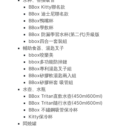
水杯、替換吸管
BBox Kitty聯名款
BBox 迪士尼聯名款
BBox鴨嘴杯
BBox學飲杯
BBox 防漏學習水杯(第二代)升級版
bbox四合一套裝組
輔助食器、湯匙叉子
bbox咬樂美
bbox多功能防掉鏈
BBox專利湯匙叉子組
BBox矽膠軟湯匙兩入組
BBox矽膠杯套 吸管組
水壺、水瓶
BBox Tritan直飲水壺(450ml600ml)
BBox Tritan隨行水壺(450ml600ml)
BBox 不鏽鋼吸管保冷杯
Kitty保冷杯
悶燒罐