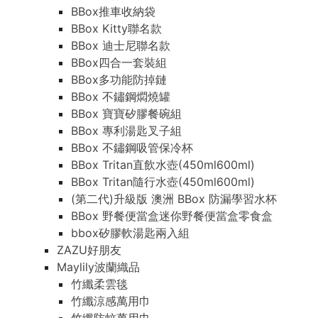
BBox推車收納袋
BBox Kitty聯名款
BBox 迪士尼聯名款
BBox四合一套裝組
BBox多功能防掉鏈
BBox 不鏽鋼燜燒罐
BBox 寶寶矽膠餐碗組
BBox 專利湯匙叉子組
BBox 不鏽鋼吸管保冷杯
BBox Tritan直飲水壺(450ml600ml)
BBox Tritan隨行水壺(450ml600ml)
(第二代)升級版 澳洲 BBox 防漏學習水杯
BBox 野餐便當盒迷你野餐便當盒零食盒
bbox矽膠軟湯匙兩入組
ZAZU好朋友
Maylily波蘭織品
竹纖柔雲毯
竹纖涼感萬用巾