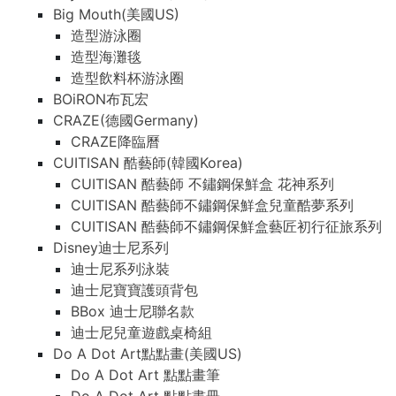
Big Mouth(美國US)
造型游泳圈
造型海灘毯
造型飲料杯游泳圈
BOiRON布瓦宏
CRAZE(德國Germany)
CRAZE降臨曆
CUITISAN 酷藝師(韓國Korea)
CUITISAN 酷藝師 不鏽鋼保鮮盒 花神系列
CUITISAN 酷藝師不鏽鋼保鮮盒兒童酷夢系列
CUITISAN 酷藝師不鏽鋼保鮮盒藝匠初行征旅系列
Disney迪士尼系列
迪士尼系列泳裝
迪士尼寶寶護頭背包
BBox 迪士尼聯名款
迪士尼兒童遊戲桌椅組
Do A Dot Art點點畫(美國US)
Do A Dot Art 點點畫筆