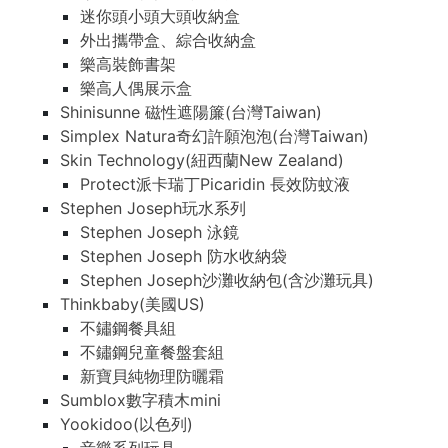
迷你頭小頭大頭收納盒
外出攜帶盒、綜合收納盒
樂高裝飾書架
樂高人偶展示盒
Shinisunne 磁性遮陽簾(台灣Taiwan)
Simplex Natura奇幻許願泡泡(台灣Taiwan)
Skin Technology(紐西蘭New Zealand)
Protect派卡瑞丁Picaridin 長效防蚊液
Stephen Joseph玩水系列
Stephen Joseph 泳鏡
Stephen Joseph 防水收納袋
Stephen Joseph沙灘收納包(含沙灘玩具)
Thinkbaby(美國US)
不鏽鋼餐具組
不鏽鋼兒童餐盤套組
新寶貝純物理防曬霜
Sumblox數字積木mini
Yookidoo(以色列)