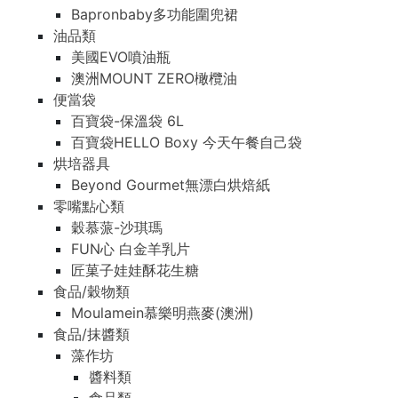
Bapronbaby多功能圍兜裙
油品類
美國EVO噴油瓶
澳洲MOUNT ZERO橄欖油
便當袋
百寶袋-保溫袋 6L
百寶袋HELLO Boxy 今天午餐自己袋
烘培器具
Beyond Gourmet無漂白烘焙紙
零嘴點心類
穀慕蒎-沙琪瑪
FUN心 白金羊乳片
匠菓子娃娃酥花生糖
食品/穀物類
Moulamein慕樂明燕麥(澳洲)
食品/抹醬類
藻作坊
醬料類