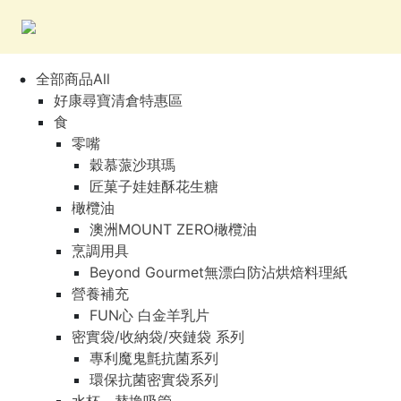
全部商品All
好康尋寶清倉特惠區
食
零嘴
穀慕蒎沙琪瑪
匠菓子娃娃酥花生糖
橄欖油
澳洲MOUNT ZERO橄欖油
烹調用具
Beyond Gourmet無漂白防沾烘焙料理紙
營養補充
FUN心 白金羊乳片
密實袋/收納袋/夾鏈袋 系列
專利魔鬼氈抗菌系列
環保抗菌密實袋系列