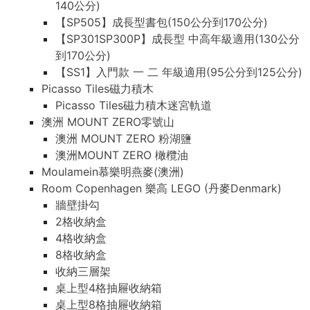
140公分)
【SP505】成長型書包(150公分到170公分)
【SP301SP300P】成長型 中高年級適用(130公分
到170公分)
【SS1】入門款 一 二 年級適用(95公分到125公分)
Picasso Tiles磁力積木
Picasso Tiles磁力積木迷宮軌道
澳洲 MOUNT ZERO零號山
澳洲 MOUNT ZERO 粉湖鹽
澳洲MOUNT ZERO 橄欖油
Moulamein慕樂明燕麥(澳洲)
Room Copenhagen 樂高 LEGO (丹麥Denmark)
牆壁掛勾
2格收納盒
4格收納盒
8格收納盒
收納三層架
桌上型4格抽屜收納箱
桌上型8格抽屜收納箱