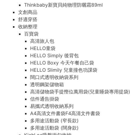
Thinkbaby新寶貝純物理防曬霜89ml
文創商品
舒適穿搭
收納整理
百寶袋
高清旅人包
HELLO童袋
HELLO Simply 後背包
HELLO Boxy 今天午餐自己袋
HELLO Slimily 兒童撞色功課袋
闊口式透明收納袋系列
透明鋼架儲物箱
高清儲物袋手提慳位萬用袋(兒童睡袋專用提袋)
信件通告掛袋
易攜式透明收納系列
A4高清文件書袋F4高清文件書袋
多用途活動袋 (窄長款)
多用途活動袋 (闊身款)