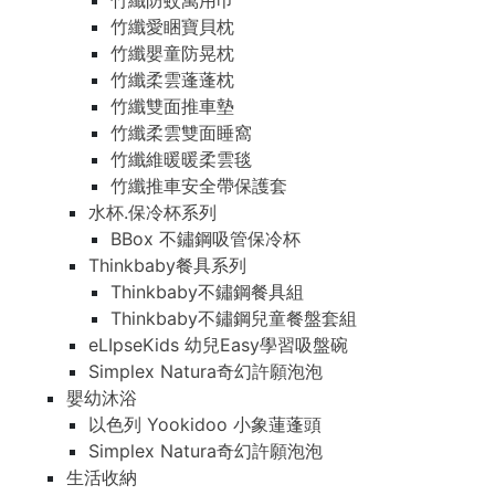
竹纖防蚊萬用巾
竹纖愛睏寶貝枕
竹纖嬰童防晃枕
竹纖柔雲蓬蓬枕
竹纖雙面推車墊
竹纖柔雲雙面睡窩
竹纖維暖暖柔雲毯
竹纖推車安全帶保護套
水杯.保冷杯系列
BBox 不鏽鋼吸管保冷杯
Thinkbaby餐具系列
Thinkbaby不鏽鋼餐具組
Thinkbaby不鏽鋼兒童餐盤套組
eLIpseKids 幼兒Easy學習吸盤碗
Simplex Natura奇幻許願泡泡
嬰幼沐浴
以色列 Yookidoo 小象蓮蓬頭
Simplex Natura奇幻許願泡泡
生活收納