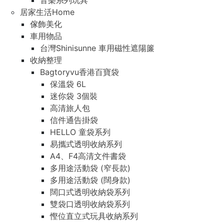
音樂系列玩具
居家生活Home
傢飾美化
車用物品
台灣Shinisunne 車用磁性遮陽簾
收納整理
Bagtoryvu香港百寶袋
保溫袋 6L
迷你袋 3個裝
高清旅人包
信件通告掛袋
HELLO 童袋系列
易攜式透明收納系列
A4、F4高清文件書袋
多用途活動袋 (窄長款)
多用途活動袋 (闊身款)
闊口式透明收納袋系列
雙袋口透明收納袋系列
慳位直立式玩具收納系列