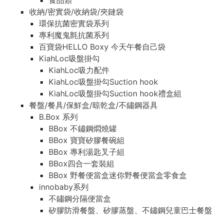
食品類
收納/密實袋/收納袋/夾鏈袋
環保抗菌密實袋系列
專利魔鬼氈抗菌系列
百寶袋HELLO Boxy 今天午餐自己袋
KiahLoc吸盤掛勾
KiahLoc吸力配件
KiahLoc吸盤掛勾Suction hook
KiahLoc吸盤掛勾Suction hook禮盒組
餐盤/餐具/保鮮盒/晾乾盒/不鏽鋼器具
B.Box 系列
BBox 不鏽鋼燜燒罐
BBox 寶寶矽膠餐碗組
BBox 專利湯匙叉子組
BBox四合一套裝組
BBox 野餐便當盒迷你野餐便當盒零食盒
innobaby系列
不鏽鋼分隔便當盒
矽膠防滑餐盤、矽膠蒸盤、不鏽鋼兒童巴士餐盤