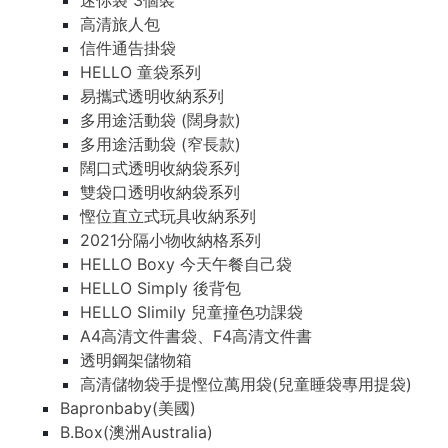
迷你袋 3個裝
高清旅人包
信件通告掛袋
HELLO 童袋系列
易攜式透明收納系列
多用途活動袋 (闊身款)
多用途活動袋 (窄長款)
闊口式透明收納袋系列
雙袋口透明收納袋系列
慳位直立式玩具收納系列
2021分隔小物收納格系列
HELLO Boxy 今天午餐自己袋
HELLO Simply 後背包
HELLO Slimily 兒童撞色功課袋
A4高清文件書袋、F4高清文件書
透明鋼架儲物箱
高清儲物袋手提慳位萬用袋(兒童睡袋專用提袋)
Bapronbaby(美國)
B.Box(澳洲Australia)