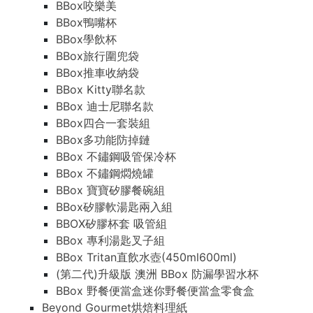
BBox咬樂美
BBox鴨嘴杯
BBox學飲杯
BBox旅行圍兜袋
BBox推車收納袋
BBox Kitty聯名款
BBox 迪士尼聯名款
BBox四合一套裝組
BBox多功能防掉鏈
BBox 不鏽鋼吸管保冷杯
BBox 不鏽鋼燜燒罐
BBox 寶寶矽膠餐碗組
BBox矽膠軟湯匙兩入組
BBOX矽膠杯套 吸管組
BBox 專利湯匙叉子組
BBox Tritan直飲水壺(450ml600ml)
(第二代)升級版 澳洲 BBox 防漏學習水杯
BBox 野餐便當盒迷你野餐便當盒零食盒
Beyond Gourmet烘焙料理紙