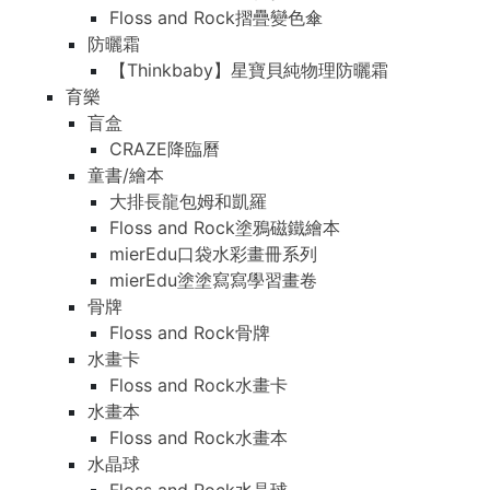
Floss and Rock摺疊變色傘
防曬霜
【Thinkbaby】星寶貝純物理防曬霜
育樂
盲盒
CRAZE降臨曆
童書/繪本
大排長龍包姆和凱羅
Floss and Rock塗鴉磁鐵繪本
mierEdu口袋水彩畫冊系列
mierEdu塗塗寫寫學習畫卷
骨牌
Floss and Rock骨牌
水畫卡
Floss and Rock水畫卡
水畫本
Floss and Rock水畫本
水晶球