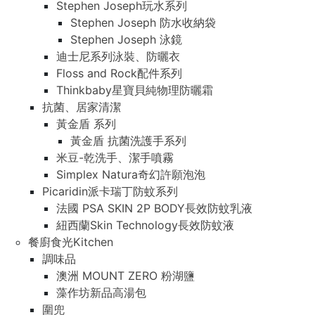
Stephen Joseph玩水系列
Stephen Joseph 防水收納袋
Stephen Joseph 泳鏡
迪士尼系列泳裝、防曬衣
Floss and Rock配件系列
Thinkbaby星寶貝純物理防曬霜
抗菌、居家清潔
黃金盾 系列
黃金盾 抗菌洗護手系列
米豆-乾洗手、潔手噴霧
Simplex Natura奇幻許願泡泡
Picaridin派卡瑞丁防蚊系列
法國 PSA SKIN 2P BODY長效防蚊乳液
紐西蘭Skin Technology長效防蚊液
餐廚食光Kitchen
調味品
澳洲 MOUNT ZERO 粉湖鹽
藻作坊新品高湯包
圍兜