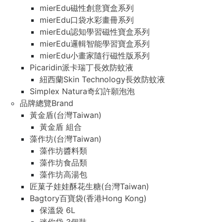
mierEdu磁性創意寶盒系列
mierEdu口袋水彩畫冊系列
mierEdu認知學習磁性寶盒系列
mierEdu邏輯智能學習寶盒系列
mierEdu小畫家隨行磁性版系列
Picaridin派卡瑞丁長效防蚊液
紐西蘭Skin Technology長效防蚊液
Simplex Natura奇幻許願泡泡
品牌總覽Brand
黃金盾(台灣Taiwan)
黃金盾 組合
藻作坊(台灣Taiwan)
藻作坊醬料類
藻作坊食品類
藻作坊高湯包
匠菓子娃娃酥花生糖(台灣Taiwan)
Bagtory百寶袋(香港Hong Kong)
保溫袋 6L