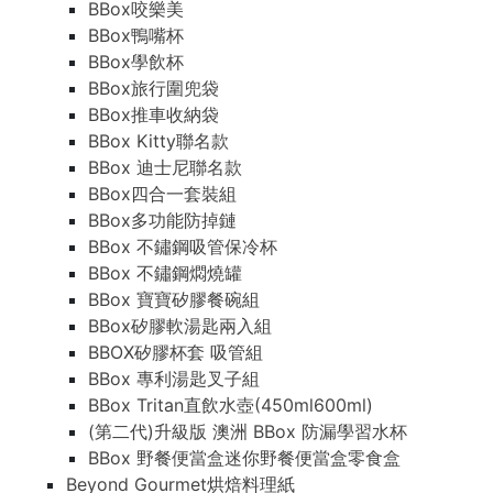
BBox咬樂美
BBox鴨嘴杯
BBox學飲杯
BBox旅行圍兜袋
BBox推車收納袋
BBox Kitty聯名款
BBox 迪士尼聯名款
BBox四合一套裝組
BBox多功能防掉鏈
BBox 不鏽鋼吸管保冷杯
BBox 不鏽鋼燜燒罐
BBox 寶寶矽膠餐碗組
BBox矽膠軟湯匙兩入組
BBOX矽膠杯套 吸管組
BBox 專利湯匙叉子組
BBox Tritan直飲水壺(450ml600ml)
(第二代)升級版 澳洲 BBox 防漏學習水杯
BBox 野餐便當盒迷你野餐便當盒零食盒
Beyond Gourmet烘焙料理紙