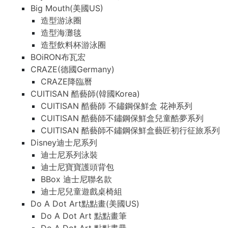
Big Mouth(美國US)
造型游泳圈
造型海灘毯
造型飲料杯游泳圈
BOiRON布瓦宏
CRAZE(德國Germany)
CRAZE降臨曆
CUITISAN 酷藝師(韓國Korea)
CUITISAN 酷藝師 不鏽鋼保鮮盒 花神系列
CUITISAN 酷藝師不鏽鋼保鮮盒兒童酷夢系列
CUITISAN 酷藝師不鏽鋼保鮮盒藝匠初行征旅系列
Disney迪士尼系列
迪士尼系列泳裝
迪士尼寶寶護頭背包
BBox 迪士尼聯名款
迪士尼兒童遊戲桌椅組
Do A Dot Art點點畫(美國US)
Do A Dot Art 點點畫筆