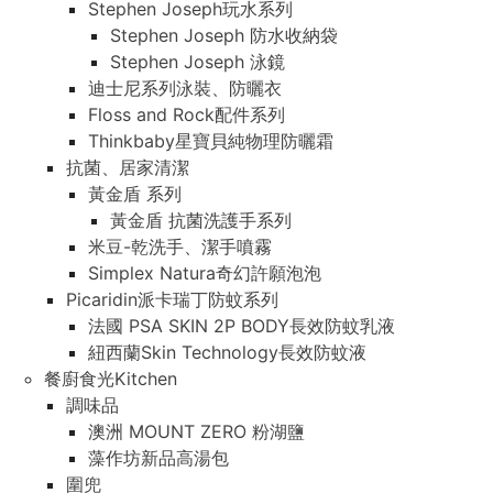
Stephen Joseph玩水系列
Stephen Joseph 防水收納袋
Stephen Joseph 泳鏡
迪士尼系列泳裝、防曬衣
Floss and Rock配件系列
Thinkbaby星寶貝純物理防曬霜
抗菌、居家清潔
黃金盾 系列
黃金盾 抗菌洗護手系列
米豆-乾洗手、潔手噴霧
Simplex Natura奇幻許願泡泡
Picaridin派卡瑞丁防蚊系列
法國 PSA SKIN 2P BODY長效防蚊乳液
紐西蘭Skin Technology長效防蚊液
餐廚食光Kitchen
調味品
澳洲 MOUNT ZERO 粉湖鹽
藻作坊新品高湯包
圍兜