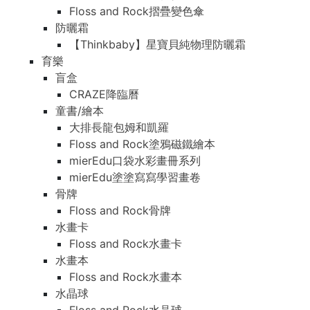
Floss and Rock摺疊變色傘
防曬霜
【Thinkbaby】星寶貝純物理防曬霜
育樂
盲盒
CRAZE降臨曆
童書/繪本
大排長龍包姆和凱羅
Floss and Rock塗鴉磁鐵繪本
mierEdu口袋水彩畫冊系列
mierEdu塗塗寫寫學習畫卷
骨牌
Floss and Rock骨牌
水畫卡
Floss and Rock水畫卡
水畫本
Floss and Rock水畫本
水晶球