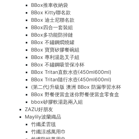
BBox推車收納袋
BBox Kitty聯名款
BBox 迪士尼聯名款
BBox四合一套裝組
BBox多功能防掉鏈
BBox 不鏽鋼燜燒罐
BBox 寶寶矽膠餐碗組
BBox 專利湯匙叉子組
BBox 不鏽鋼吸管保冷杯
BBox Tritan直飲水壺(450ml600ml)
BBox Tritan隨行水壺(450ml600ml)
(第二代)升級版 澳洲 BBox 防漏學習水杯
BBox 野餐便當盒迷你野餐便當盒零食盒
bbox矽膠軟湯匙兩入組
ZAZU好朋友
Maylily波蘭織品
竹纖柔雲毯
竹纖涼感萬用巾