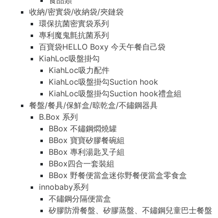
食品類
收納/密實袋/收納袋/夾鏈袋
環保抗菌密實袋系列
專利魔鬼氈抗菌系列
百寶袋HELLO Boxy 今天午餐自己袋
KiahLoc吸盤掛勾
KiahLoc吸力配件
KiahLoc吸盤掛勾Suction hook
KiahLoc吸盤掛勾Suction hook禮盒組
餐盤/餐具/保鮮盒/晾乾盒/不鏽鋼器具
B.Box 系列
BBox 不鏽鋼燜燒罐
BBox 寶寶矽膠餐碗組
BBox 專利湯匙叉子組
BBox四合一套裝組
BBox 野餐便當盒迷你野餐便當盒零食盒
innobaby系列
不鏽鋼分隔便當盒
矽膠防滑餐盤、矽膠蒸盤、不鏽鋼兒童巴士餐盤