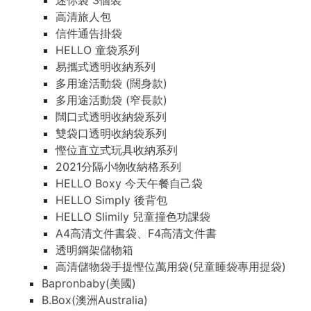
迷你袋 3個裝
高清旅人包
信件通告掛袋
HELLO 童袋系列
易攜式透明收納系列
多用途活動袋 (闊身款)
多用途活動袋 (窄長款)
闊口式透明收納袋系列
雙袋口透明收納袋系列
慳位直立式玩具收納系列
2021分隔小物收納格系列
HELLO Boxy 今天午餐自己袋
HELLO Simply 後背包
HELLO Slimily 兒童撞色功課袋
A4高清文件書袋、F4高清文件書
透明鋼架儲物箱
高清儲物袋手提慳位萬用袋(兒童睡袋專用提袋)
Bapronbaby(美國)
B.Box(澳洲Australia)