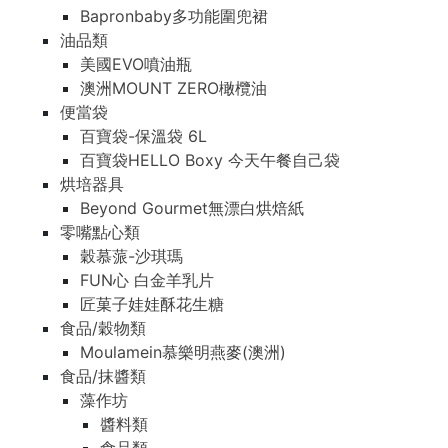
Bapronbaby多功能圍兜裙
油品類
美國EVO噴油瓶
澳洲MOUNT ZERO橄欖油
便當袋
百寶袋-保溫袋 6L
百寶袋HELLO Boxy 今天午餐自己袋
烘培器具
Beyond Gourmet無漂白烘焙紙
零嘴點心類
穀慕蒎-沙琪瑪
FUN心 白金羊乳片
匠菓子娃娃酥花生糖
食品/穀物類
Moulamein慕樂明燕麥(澳洲)
食品/抹醬類
藻作坊
醬料類