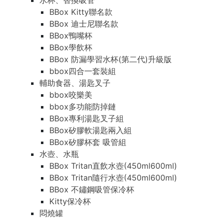
水杯、替換吸管
BBox Kitty聯名款
BBox 迪士尼聯名款
BBox鴨嘴杯
BBox學飲杯
BBox 防漏學習水杯(第二代)升級版
bbox四合一套裝組
輔助食器、湯匙叉子
bbox咬樂美
bbox多功能防掉鏈
BBox專利湯匙叉子組
BBox矽膠軟湯匙兩入組
BBox矽膠杯套 吸管組
水壺、水瓶
BBox Tritan直飲水壺(450ml600ml)
BBox Tritan隨行水壺(450ml600ml)
BBox 不鏽鋼吸管保冷杯
Kitty保冷杯
悶燒罐