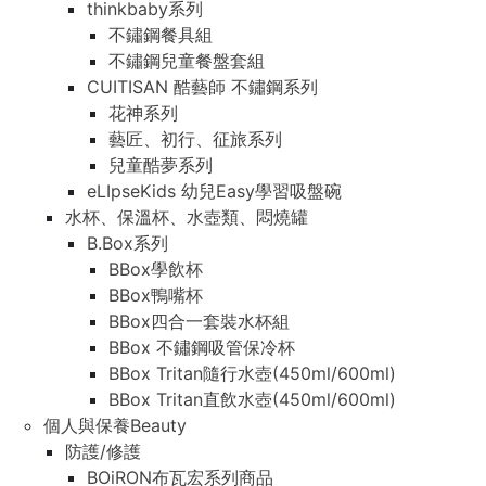
thinkbaby系列
不鏽鋼餐具組
不鏽鋼兒童餐盤套組
CUITISAN 酷藝師 不鏽鋼系列
花神系列
藝匠、初行、征旅系列
兒童酷夢系列
eLIpseKids 幼兒Easy學習吸盤碗
水杯、保溫杯、水壺類、悶燒罐
B.Box系列
BBox學飲杯
BBox鴨嘴杯
BBox四合一套裝水杯組
BBox 不鏽鋼吸管保冷杯
BBox Tritan隨行水壺(450ml/600ml)
BBox Tritan直飲水壺(450ml/600ml)
個人與保養Beauty
防護/修護
BOiRON布瓦宏系列商品