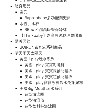
Disney迪士尼兒童遊戲桌椅
隨身用品
圍兜
Bapronbaby多功能圍兜裙
水壺、水杯
BBox 不鏽鋼吸管保冷杯
【Thinkbaby】新寶貝純物理防曬霜
愛護照顧
BOiRON布瓦宏系列商品
晴天雨天太陽天
美國 i play玩水系列
美國 i play 寶寶海灘褲
美國 i play 寶寶長袖防曬衣
美國 i play 寶寶短袖防曬衣
美國 i play寶寶泳褲戲水免穿尿布
美國Big Mouth玩水系列
造型游泳圈
造型海灘毯
造型飲料杯游泳圈