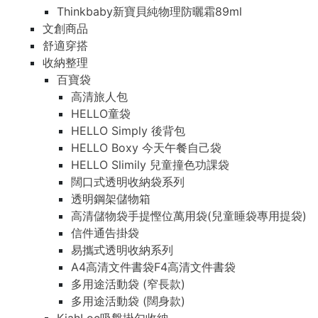
Thinkbaby新寶貝純物理防曬霜89ml
文創商品
舒適穿搭
收納整理
百寶袋
高清旅人包
HELLO童袋
HELLO Simply 後背包
HELLO Boxy 今天午餐自己袋
HELLO Slimily 兒童撞色功課袋
闊口式透明收納袋系列
透明鋼架儲物箱
高清儲物袋手提慳位萬用袋(兒童睡袋專用提袋)
信件通告掛袋
易攜式透明收納系列
A4高清文件書袋F4高清文件書袋
多用途活動袋 (窄長款)
多用途活動袋 (闊身款)