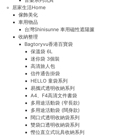
音樂系列玩具
居家生活Home
傢飾美化
車用物品
台灣Shinisunne 車用磁性遮陽簾
收納整理
Bagtoryvu香港百寶袋
保溫袋 6L
迷你袋 3個裝
高清旅人包
信件通告掛袋
HELLO 童袋系列
易攜式透明收納系列
A4、F4高清文件書袋
多用途活動袋 (窄長款)
多用途活動袋 (闊身款)
闊口式透明收納袋系列
雙袋口透明收納袋系列
慳位直立式玩具收納系列