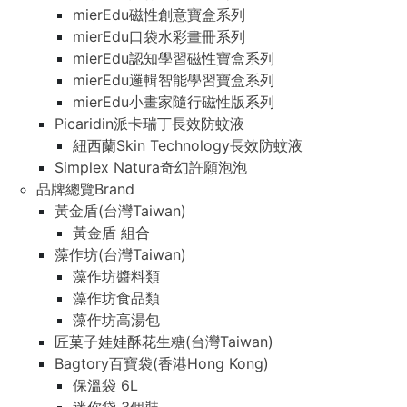
mierEdu磁性創意寶盒系列
mierEdu口袋水彩畫冊系列
mierEdu認知學習磁性寶盒系列
mierEdu邏輯智能學習寶盒系列
mierEdu小畫家隨行磁性版系列
Picaridin派卡瑞丁長效防蚊液
紐西蘭Skin Technology長效防蚊液
Simplex Natura奇幻許願泡泡
品牌總覽Brand
黃金盾(台灣Taiwan)
黃金盾 組合
藻作坊(台灣Taiwan)
藻作坊醬料類
藻作坊食品類
藻作坊高湯包
匠菓子娃娃酥花生糖(台灣Taiwan)
Bagtory百寶袋(香港Hong Kong)
保溫袋 6L