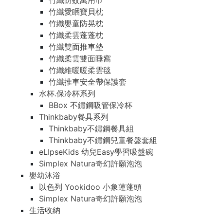
竹纖防蚊萬用巾
竹纖愛睏寶貝枕
竹纖嬰童防晃枕
竹纖柔雲蓬蓬枕
竹纖雙面推車墊
竹纖柔雲雙面睡窩
竹纖維暖暖柔雲毯
竹纖推車安全帶保護套
水杯.保冷杯系列
BBox 不鏽鋼吸管保冷杯
Thinkbaby餐具系列
Thinkbaby不鏽鋼餐具組
Thinkbaby不鏽鋼兒童餐盤套組
eLIpseKids 幼兒Easy學習吸盤碗
Simplex Natura奇幻許願泡泡
嬰幼沐浴
以色列 Yookidoo 小象蓮蓬頭
Simplex Natura奇幻許願泡泡
生活收納