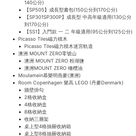
140公分)
【SP505】成長型書包(150公分到170公分)
【SP301SP300P】成長型 中高年級適用(130公分
到170公分)
【SS1】入門款 一 二 年級適用(95公分到125公分)
Picasso Tiles磁力積木
Picasso Tiles磁力積木迷宮軌道
澳洲 MOUNT ZERO零號山
澳洲 MOUNT ZERO 粉湖鹽
澳洲MOUNT ZERO 橄欖油
Moulamein慕樂明燕麥(澳洲)
Room Copenhagen 樂高 LEGO (丹麥Denmark)
牆壁掛勾
2格收納盒
4格收納盒
8格收納盒
收納三層架
桌上型4格抽屜收納箱
桌上型8格抽屜收納箱