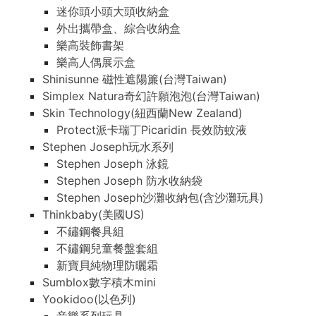
迷你頭小頭大頭收納盒
外出攜帶盒、綜合收納盒
樂高裝飾書架
樂高人偶展示盒
Shinisunne 磁性遮陽簾(台灣Taiwan)
Simplex Natura奇幻許願泡泡(台灣Taiwan)
Skin Technology(紐西蘭New Zealand)
Protect派卡瑞丁Picaridin 長效防蚊液
Stephen Joseph玩水系列
Stephen Joseph 泳鏡
Stephen Joseph 防水收納袋
Stephen Joseph沙灘收納包(含沙灘玩具)
Thinkbaby(美國US)
不鏽鋼餐具組
不鏽鋼兒童餐盤套組
新寶貝純物理防曬霜
Sumblox數字積木mini
Yookidoo(以色列)