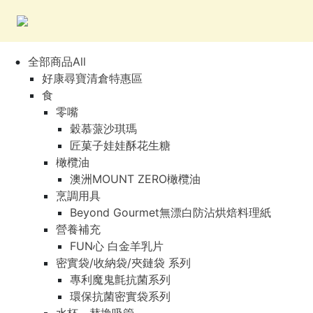
全部商品All
好康尋寶清倉特惠區
食
零嘴
穀慕蒎沙琪瑪
匠菓子娃娃酥花生糖
橄欖油
澳洲MOUNT ZERO橄欖油
烹調用具
Beyond Gourmet無漂白防沾烘焙料理紙
營養補充
FUN心 白金羊乳片
密實袋/收納袋/夾鏈袋 系列
專利魔鬼氈抗菌系列
環保抗菌密實袋系列