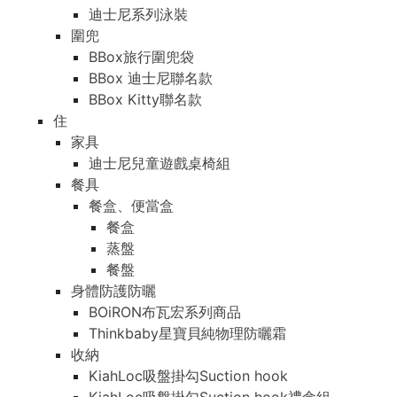
迪士尼系列泳裝
圍兜
BBox旅行圍兜袋
BBox 迪士尼聯名款
BBox Kitty聯名款
住
家具
迪士尼兒童遊戲桌椅組
餐具
餐盒、便當盒
餐盒
蒸盤
餐盤
身體防護防曬
BOiRON布瓦宏系列商品
Thinkbaby星寶貝純物理防曬霜
收納
KiahLoc吸盤掛勾Suction hook